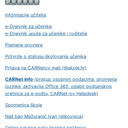
Informacije učitelja
e-Dnevnik za učenike
e-Dnevnik upute za učenike i roditelje
Pismene provjere
Potvrde o statusu školovanja učenika
Prijava na CARNetov mail (@skole.hr)
CARNet info
(pristup osobnim podacima, promjena
lozinke,
aktivacija Office 365
, odabir poštanskog
pretinca za e-poštu, CARNet-ov Helpdesk)
Spomenica škole
Naš ban Mažuranić Ivan (slikovnica)
Online katalog naše školske knjižnice