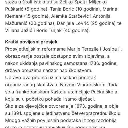
staža u školi istaknuti su Željko Špalj i Miljenko
Puškarić (5 godina), Tanja Borić (10 godina), Marina
Klement (15 godina), Alemka Starčević i Antonija
Mažuranić (20 godina), Danijela Lovrić (25 godina) te
Viliana Ježić i Boris Turjak (40 godina).
Kratki povijesni presjek
Prosvjetiteljskim reformama Marije Terezije i Josipa II.
obrazovanje postaje dostupno svim slojevima, a
nakon ukidanja pavlinskog samostana 1786. godine,
država preuzima nadzor nad školstvom.
Upravo ova godina uzima se kao početak
organiziranog školstva u Novom Vinodolskom. Tada
se u frankopanskom Kaštelu utemeljuje Pučka škola
koju su u početku pohađali samo dječaci.
Škola za djevojčice otvorena je 1873. godine, a obje
su 1891. spojene u jedinstvenu četverorazrednu školu.
Mnogo važnih povijesnih podataka iz tog razdoblja
oteto je zaboravu zahvaljujući dugogodišnjem