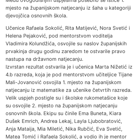
Među ovogodišnjim uspjesima posebno se ističe 1.
mjesto na županijskom natjecanju iz šaha u kategoriji
djevojčica osnovnih škola.
Učenice Rafaela Sokolić, Rita Matijević, Nora Svetić i
Helena Pejaković, pod mentorstvom voditelja
Vladimira Kolundžića, osvojile su naslov županijskih
prvakinja drugu godinu zaredom te ostvarile pravo
nastupa na državnom natjecanju.
Izvrstan rezultat ostvarila je i učenica Marta Nižetić iz
4.b razreda, koja je pod mentorstvom učiteljice Tijane
Mali-Jovanović osvojila 1. mjesto na županijskom
natjecanju iz matematike za učenike četvrtih razreda.
Velik uspjeh postigle su i školske rukometašice koje
su osvojile 2. mjesto na županijskom natjecanju
osnovnih škola. Ekipu su činile Ema Buneta, Kiara
Dušek Emrich, Andrea Lekaj, Layla Ljubobratović,
Anja Mataija, Mia Miletić, Nika Rubčić, Eva Svetić,
Matea Tomić i Rafaela Sokolić, a vodio ih je mentor