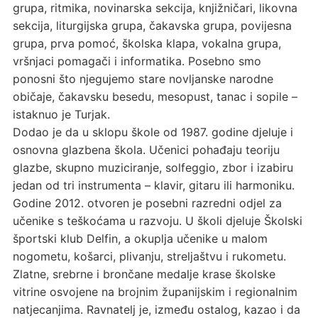
grupa, ritmika, novinarska sekcija, knjižničari, likovna
sekcija, liturgijska grupa, čakavska grupa, povijesna
grupa, prva pomoć, školska klapa, vokalna grupa,
vršnjaci pomagači i informatika. Posebno smo
ponosni što njegujemo stare novljanske narodne
običaje, čakavsku besedu, mesopust, tanac i sopile –
istaknuo je Turjak.
Dodao je da u sklopu škole od 1987. godine djeluje i
osnovna glazbena škola. Učenici pohađaju teoriju
glazbe, skupno muziciranje, solfeggio, zbor i izabiru
jedan od tri instrumenta – klavir, gitaru ili harmoniku.
Godine 2012. otvoren je posebni razredni odjel za
učenike s teškoćama u razvoju. U školi djeluje Školski
športski klub Delfin, a okuplja učenike u malom
nogometu, košarci, plivanju, streljaštvu i rukometu.
Zlatne, srebrne i brončane medalje krase školske
vitrine osvojene na brojnim županijskim i regionalnim
natjecanjima. Ravnatelj je, između ostalog, kazao i da