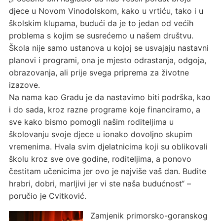
djece u Novom Vinodolskom, kako u vrtiću, tako i u
školskim klupama, budući da je to jedan od većih
problema s kojim se susrećemo u našem društvu.
Škola nije samo ustanova u kojoj se usvajaju nastavni
planovi i programi, ona je mjesto odrastanja, odgoja,
obrazovanja, ali prije svega priprema za životne
izazove.
Na nama kao Gradu je da nastavimo biti podrška, kao
i do sada, kroz razne programe koje financiramo, a
sve kako bismo pomogli našim roditeljima u
školovanju svoje djece u ionako dovoljno skupim
vremenima. Hvala svim djelatnicima koji su oblikovali
školu kroz sve ove godine, roditeljima, a ponovo
čestitam učenicima jer ovo je najviše vaš dan. Budite
hrabri, dobri, marljivi jer vi ste naša budućnost“ –
poručio je Cvitković.
Zamjenik primorsko-goranskog