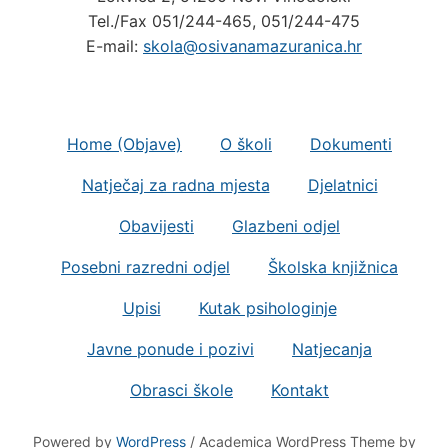
Tel./Fax 051/244-465, 051/244-475
E-mail:
skola@osivanamazuranica.hr
Home (Objave)
O školi
Dokumenti
Natječaj za radna mjesta
Djelatnici
Obavijesti
Glazbeni odjel
Posebni razredni odjel
Školska knjižnica
Upisi
Kutak psihologinje
Javne ponude i pozivi
Natjecanja
Obrasci škole
Kontakt
Powered by
WordPress
/ Academica WordPress Theme by