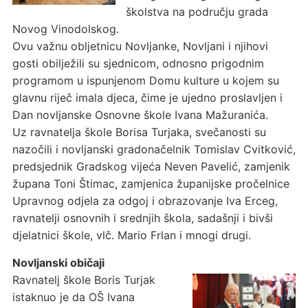
školstva na području grada
Novog Vinodolskog.
Ovu važnu obljetnicu Novljanke, Novljani i njihovi
gosti obilježili su sjednicom, odnosno prigodnim
programom u ispunjenom Domu kulture u kojem su
glavnu riječ imala djeca, čime je ujedno proslavljen i
Dan novljanske Osnovne škole Ivana Mažuranića.
Uz ravnatelja škole Borisa Turjaka, svečanosti su
nazočili i novljanski gradonačelnik Tomislav Cvitković,
predsjednik Gradskog vijeća Neven Pavelić, zamjenik
župana Toni Štimac, zamjenica županijske pročelnice
Upravnog odjela za odgoj i obrazovanje Iva Erceg,
ravnatelji osnovnih i srednjih škola, sadašnji i bivši
djelatnici škole, vlč. Mario Frlan i mnogi drugi.
Novljanski običaji
Ravnatelj škole Boris Turjak
istaknuo je da OŠ Ivana