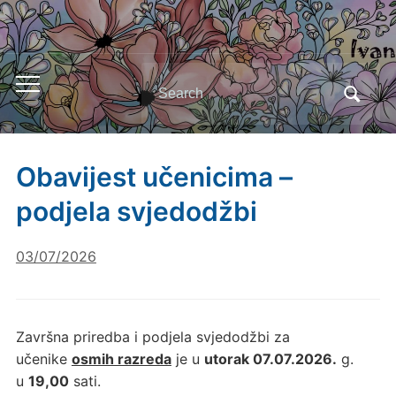
Search
Toggle
for:
mobile
menu
Obavijest učenicima –
podjela svjedodžbi
03/07/2026
Završna priredba i podjela svjedodžbi za
učenike
osmih razreda
je u
utorak 07.07.2026.
g.
u
19,00
sati.