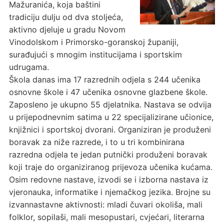
Mažuranića, koja baštini
tradiciju dulju od dva stoljeća,
aktivno djeluje u gradu Novom
Vinodolskom i Primorsko-goranskoj županiji,
surađujući s mnogim institucijama i sportskim
udrugama.
Škola danas ima 17 razrednih odjela s 244 učenika
osnovne škole i 47 učenika osnovne glazbene škole.
Zaposleno je ukupno 55 djelatnika. Nastava se odvija
u prijepodnevnim satima u 22 specijalizirane učionice,
knjižnici i sportskoj dvorani. Organiziran je produženi
boravak za niže razrede, i to u tri kombinirana
razredna odjela te jedan putnički produženi boravak
koji traje do organiziranog prijevoza učenika kućama.
Osim redovne nastave, izvodi se i izborna nastava iz
vjeronauka, informatike i njemačkog jezika. Brojne su
izvannastavne aktivnosti: mladi čuvari okoliša, mali
folklor, sopilaši, mali mesopustari, cvjećari, literarna