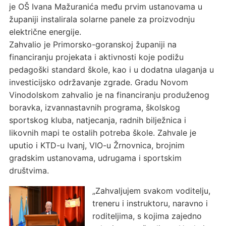
je OŠ Ivana Mažuranića među prvim ustanovama u
županiji instalirala solarne panele za proizvodnju
električne energije.
Zahvalio je Primorsko-goranskoj županiji na
financiranju projekata i aktivnosti koje podižu
pedagoški standard škole, kao i u dodatna ulaganja u
investicijsko održavanje zgrade. Gradu Novom
Vinodolskom zahvalio je na financiranju produženog
boravka, izvannastavnih programa, školskog
sportskog kluba, natjecanja, radnih bilježnica i
likovnih mapi te ostalih potreba škole. Zahvale je
uputio i KTD-u Ivanj, VIO-u Žrnovnica, brojnim
gradskim ustanovama, udrugama i sportskim
društvima.
„Zahvaljujem svakom voditelju,
treneru i instruktoru, naravno i
roditeljima, s kojima zajedno