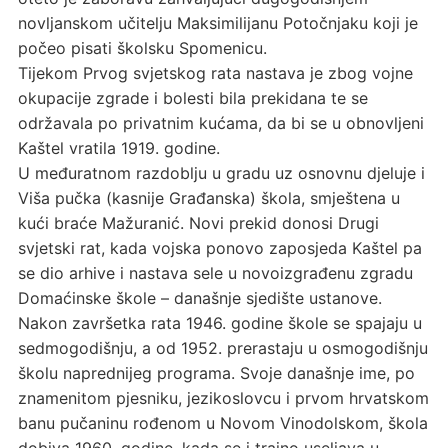
novljanskom učitelju Maksimilijanu Potočnjaku koji je
počeo pisati školsku Spomenicu.
Tijekom Prvog svjetskog rata nastava je zbog vojne
okupacije zgrade i bolesti bila prekidana te se
održavala po privatnim kućama, da bi se u obnovljeni
Kaštel vratila 1919. godine.
U međuratnom razdoblju u gradu uz osnovnu djeluje i
Viša pučka (kasnije Građanska) škola, smještena u
kući braće Mažuranić. Novi prekid donosi Drugi
svjetski rat, kada vojska ponovo zaposjeda Kaštel pa
se dio arhive i nastava sele u novoizgrađenu zgradu
Domaćinske škole – današnje sjedište ustanove.
Nakon završetka rata 1946. godine škole se spajaju u
sedmogodišnju, a od 1952. prerastaju u osmogodišnju
školu naprednijeg programa. Svoje današnje ime, po
znamenitom pjesniku, jezikoslovcu i prvom hrvatskom
banu pučaninu rođenom u Novom Vinodolskom, škola
dobiva 1960. godine, kada se i trajno useljava u