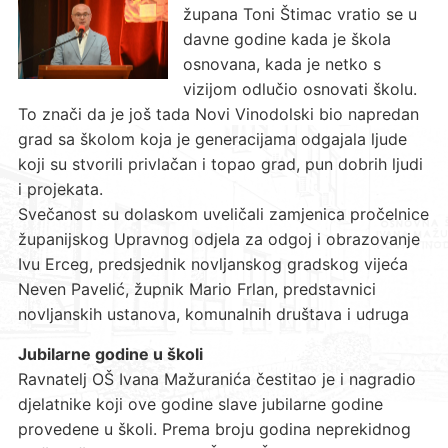
župana Toni Štimac vratio se u
davne godine kada je škola
osnovana, kada je netko s
vizijom odlučio osnovati školu.
To znači da je još tada Novi Vinodolski bio napredan
grad sa školom koja je generacijama odgajala ljude
koji su stvorili privlačan i topao grad, pun dobrih ljudi
i projekata.
Svečanost su dolaskom uveličali zamjenica pročelnice
županijskog Upravnog odjela za odgoj i obrazovanje
Ivu Erceg, predsjednik novljanskog gradskog vijeća
Neven Pavelić, župnik Mario Frlan, predstavnici
novljanskih ustanova, komunalnih društava i udruga
Jubilarne godine u školi
Ravnatelj OŠ Ivana Mažuranića čestitao je i nagradio
djelatnike koji ove godine slave jubilarne godine
provedene u školi. Prema broju godina neprekidnog