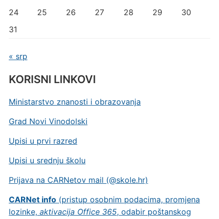
24
25
26
27
28
29
30
31
« srp
KORISNI LINKOVI
Ministarstvo znanosti i obrazovanja
Grad Novi Vinodolski
Upisi u prvi razred
Upisi u srednju školu
Prijava na CARNetov mail (@skole.hr)
CARNet info
(pristup osobnim podacima, promjena
lozinke,
aktivacija Office 365
, odabir poštanskog