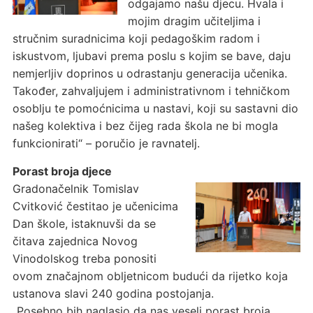
odgajamo našu djecu. Hvala i
mojim dragim učiteljima i
stručnim suradnicima koji pedagoškim radom i
iskustvom, ljubavi prema poslu s kojim se bave, daju
nemjerljiv doprinos u odrastanju generacija učenika.
Također, zahvaljujem i administrativnom i tehničkom
osoblju te pomoćnicima u nastavi, koji su sastavni dio
našeg kolektiva i bez čijeg rada škola ne bi mogla
funkcionirati“ – poručio je ravnatelj.
Porast broja djece
Gradonačelnik Tomislav
Cvitković čestitao je učenicima
Dan škole, istaknuvši da se
čitava zajednica Novog
Vinodolskog treba ponositi
ovom značajnom obljetnicom budući da rijetko koja
ustanova slavi 240 godina postojanja.
„Posebno bih naglasio da nas veseli porast broja