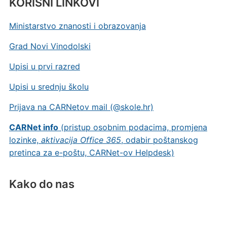
KORISNI LINKOVI
Ministarstvo znanosti i obrazovanja
Grad Novi Vinodolski
Upisi u prvi razred
Upisi u srednju školu
Prijava na CARNetov mail (@skole.hr)
CARNet info
(pristup osobnim podacima, promjena
lozinke,
aktivacija Office 365
, odabir poštanskog
pretinca za e-poštu, CARNet-ov Helpdesk)
Kako do nas