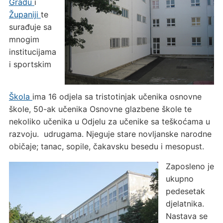
Gradu
i
Županiji
te
surađuje sa
mnogim
institucijama
i sportskim
Škola
ima 16 odjela sa tristotinjak učenika osnovne
škole, 50-ak učenika Osnovne glazbene škole te
nekoliko učenika u Odjelu za učenike sa teškoćama u
razvoju. udrugama. Njeguje stare novljanske narodne
običaje; tanac, sopile, čakavsku besedu i mesopust.
Zaposleno je
ukupno
pedesetak
djelatnika.
Nastava se