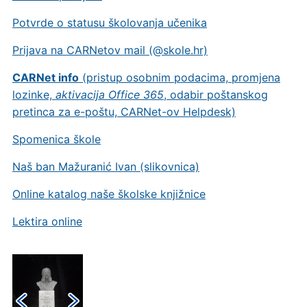
Potvrde o statusu školovanja učenika
Prijava na CARNetov mail (@skole.hr)
CARNet info
(pristup osobnim podacima, promjena
lozinke,
aktivacija Office 365
, odabir poštanskog
pretinca za e-poštu, CARNet-ov Helpdesk)
Spomenica škole
Naš ban Mažuranić Ivan (slikovnica)
Online katalog naše školske knjižnice
Lektira online