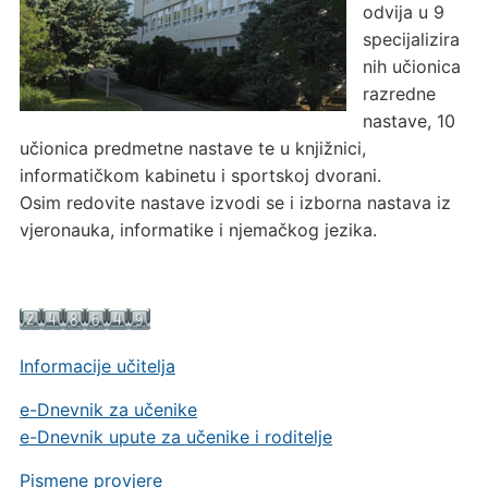
odvija u 9
specijalizira
nih učionica
razredne
nastave, 10
učionica predmetne nastave te u knjižnici,
informatičkom kabinetu i sportskoj dvorani.
Osim redovite nastave izvodi se i izborna nastava iz
vjeronauka, informatike i njemačkog jezika.
Informacije učitelja
e-Dnevnik za učenike
e-Dnevnik upute za učenike i roditelje
Pismene provjere