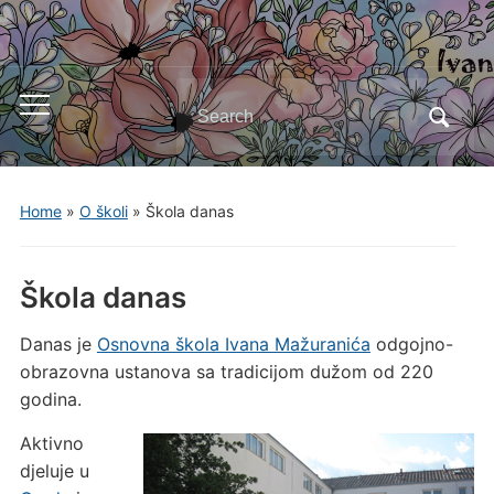
Search
Toggle
for:
mobile
menu
Home
»
O školi
»
Škola danas
Škola danas
Danas je
Osnovna škola Ivana Mažuranića
odgojno-
obrazovna ustanova sa tradicijom dužom od 220
godina.
Aktivno
djeluje u