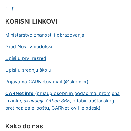
« lip
KORISNI LINKOVI
Ministarstvo znanosti i obrazovanja
Grad Novi Vinodolski
Upisi u prvi razred
Upisi u srednju školu
Prijava na CARNetov mail (@skole.hr)
CARNet info
(pristup osobnim podacima, promjena
lozinke,
aktivacija Office 365
, odabir poštanskog
pretinca za e-poštu, CARNet-ov Helpdesk)
Kako do nas