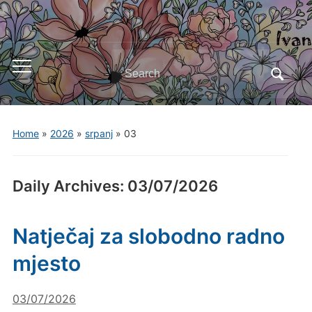
Search
Toggle
for:
mobile
menu
Home
»
2026
»
srpanj
»
03
Daily Archives:
03/07/2026
Natječaj za slobodno radno
mjesto
03/07/2026