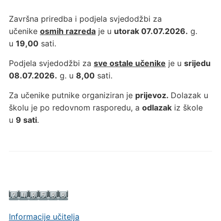
Završna priredba i podjela svjedodžbi za
učenike
osmih razreda
je u
utorak 07.07.2026.
g.
u
19,00
sati.
Podjela svjedodžbi za
sve ostale učenike
je u
srijedu
08.07.2026.
g. u
8,00
sati.
Za učenike putnike organiziran je
prijevoz.
Dolazak u
školu je po redovnom rasporedu, a
odlazak
iz škole
u
9 sati
.
Informacije učitelja