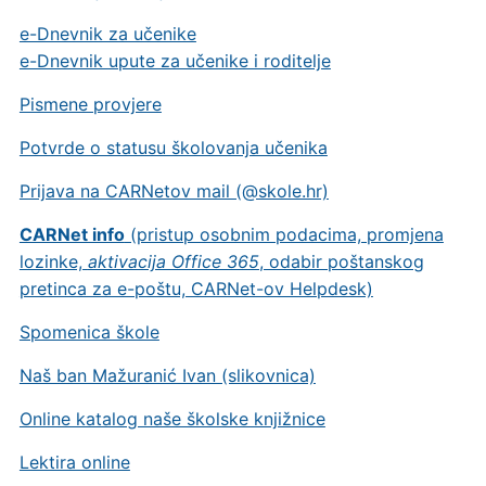
e-Dnevnik za učenike
e-Dnevnik upute za učenike i roditelje
Pismene provjere
Potvrde o statusu školovanja učenika
Prijava na CARNetov mail (@skole.hr)
CARNet info
(pristup osobnim podacima, promjena
lozinke,
aktivacija Office 365
, odabir poštanskog
pretinca za e-poštu, CARNet-ov Helpdesk)
Spomenica škole
Naš ban Mažuranić Ivan (slikovnica)
Online katalog naše školske knjižnice
Lektira online