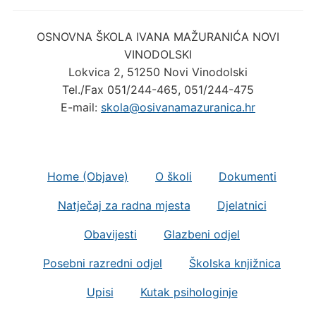
OSNOVNA ŠKOLA IVANA MAŽURANIĆA NOVI
VINODOLSKI
Lokvica 2, 51250 Novi Vinodolski
Tel./Fax 051/244-465, 051/244-475
E-mail:
skola@osivanamazuranica.hr
Home (Objave)
O školi
Dokumenti
Natječaj za radna mjesta
Djelatnici
Obavijesti
Glazbeni odjel
Posebni razredni odjel
Školska knjižnica
Upisi
Kutak psihologinje