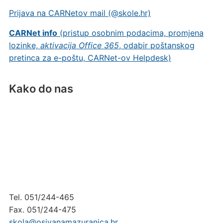
Prijava na CARNetov mail (@skole.hr)
CARNet info
(pristup osobnim podacima, promjena
lozinke,
aktivacija Office 365
, odabir poštanskog
pretinca za e-poštu, CARNet-ov Helpdesk)
Kako do nas
Tel. 051/244-465
Fax. 051/244-475
skola@osivanamazuranica.hr