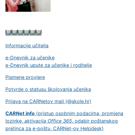
Informacije učitelja
e-Dnevnik za učenike
e-Dnevnik upute za učenike i roditelje
Pismene provjere
Potvrde o statusu školovanja učenika
Prijava na CARNetov mail (@skole.hr)
CARNet info
(pristup osobnim podacima, promjena
lozinke,
aktivacija Office 365
, odabir poštanskog
pretinca za e-poštu, CARNet-ov Helpdesk)