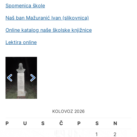
Spomenica škole
Naš ban Mažuranić Ivan (slikovnica)
Online katalog naše školske knjižnice
Lektira online
KOLOVOZ 2026
P
U
S
Č
P
S
N
1
2