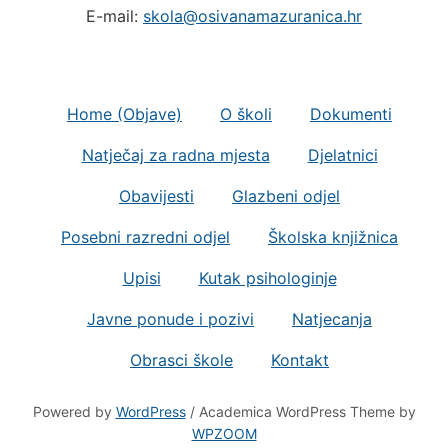
E-mail:
skola@osivanamazuranica.hr
Home (Objave)
O školi
Dokumenti
Natječaj za radna mjesta
Djelatnici
Obavijesti
Glazbeni odjel
Posebni razredni odjel
Školska knjižnica
Upisi
Kutak psihologinje
Javne ponude i pozivi
Natjecanja
Obrasci škole
Kontakt
Powered by
WordPress
/ Academica WordPress Theme by
WPZOOM