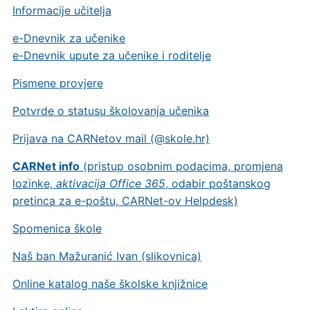
Informacije učitelja
e-Dnevnik za učenike
e-Dnevnik upute za učenike i roditelje
Pismene provjere
Potvrde o statusu školovanja učenika
Prijava na CARNetov mail (@skole.hr)
CARNet info
(pristup osobnim podacima, promjena
lozinke,
aktivacija Office 365
, odabir poštanskog
pretinca za e-poštu, CARNet-ov Helpdesk)
Spomenica škole
Naš ban Mažuranić Ivan (slikovnica)
Online katalog naše školske knjižnice