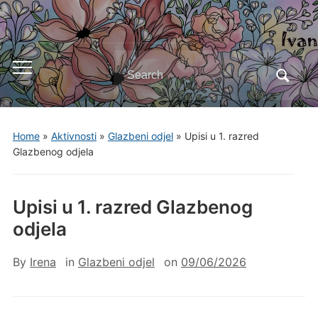
Search
Toggle
for:
mobile
menu
Home
»
Aktivnosti
»
Glazbeni odjel
»
Upisi u 1. razred
Glazbenog odjela
Upisi u 1. razred Glazbenog
odjela
By
Irena
in
Glazbeni odjel
on
09/06/2026