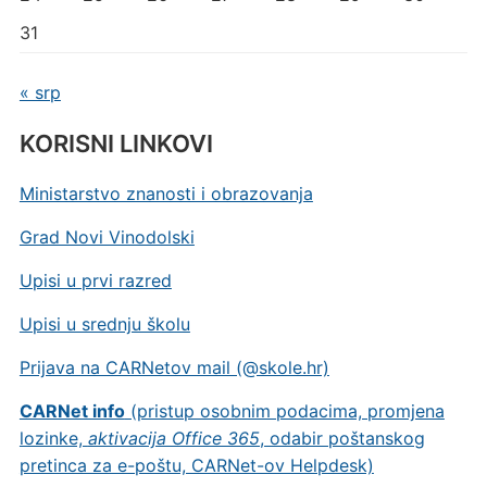
31
« srp
KORISNI LINKOVI
Ministarstvo znanosti i obrazovanja
Grad Novi Vinodolski
Upisi u prvi razred
Upisi u srednju školu
Prijava na CARNetov mail (@skole.hr)
CARNet info
(pristup osobnim podacima, promjena
lozinke,
aktivacija Office 365
, odabir poštanskog
pretinca za e-poštu, CARNet-ov Helpdesk)