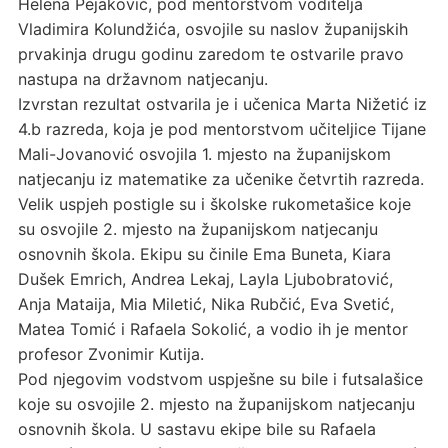
Helena Pejaković, pod mentorstvom voditelja
Vladimira Kolundžića, osvojile su naslov županijskih
prvakinja drugu godinu zaredom te ostvarile pravo
nastupa na državnom natjecanju.
Izvrstan rezultat ostvarila je i učenica Marta Nižetić iz
4.b razreda, koja je pod mentorstvom učiteljice Tijane
Mali-Jovanović osvojila 1. mjesto na županijskom
natjecanju iz matematike za učenike četvrtih razreda.
Velik uspjeh postigle su i školske rukometašice koje
su osvojile 2. mjesto na županijskom natjecanju
osnovnih škola. Ekipu su činile Ema Buneta, Kiara
Dušek Emrich, Andrea Lekaj, Layla Ljubobratović,
Anja Mataija, Mia Miletić, Nika Rubčić, Eva Svetić,
Matea Tomić i Rafaela Sokolić, a vodio ih je mentor
profesor Zvonimir Kutija.
Pod njegovim vodstvom uspješne su bile i futsalašice
koje su osvojile 2. mjesto na županijskom natjecanju
osnovnih škola. U sastavu ekipe bile su Rafaela