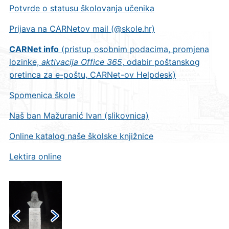
Potvrde o statusu školovanja učenika
Prijava na CARNetov mail (@skole.hr)
CARNet info
(pristup osobnim podacima, promjena
lozinke,
aktivacija Office 365
, odabir poštanskog
pretinca za e-poštu, CARNet-ov Helpdesk)
Spomenica škole
Naš ban Mažuranić Ivan (slikovnica)
Online katalog naše školske knjižnice
Lektira online