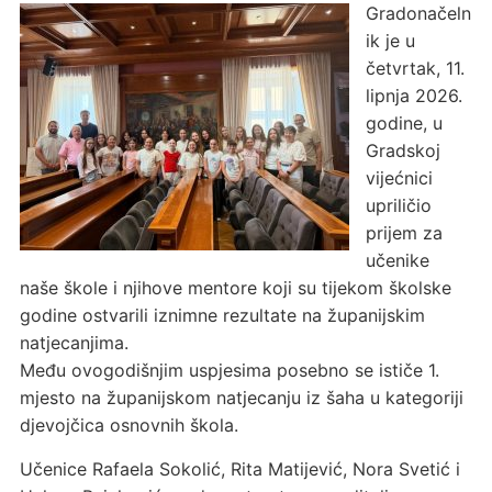
Gradonačeln
ik je u
četvrtak, 11.
lipnja 2026.
godine, u
Gradskoj
vijećnici
upriličio
prijem za
učenike
naše škole i njihove mentore koji su tijekom školske
godine ostvarili iznimne rezultate na županijskim
natjecanjima.
Među ovogodišnjim uspjesima posebno se ističe 1.
mjesto na županijskom natjecanju iz šaha u kategoriji
djevojčica osnovnih škola.
Učenice Rafaela Sokolić, Rita Matijević, Nora Svetić i