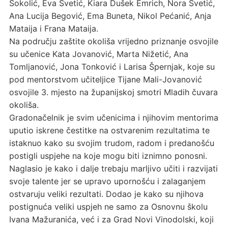
Sokolić, Eva Svetić, Kiara Dušek Emrich, Nora Svetić,
Ana Lucija Begović, Ema Buneta, Nikol Pećanić, Anja
Mataija i Frana Mataija.
Na području zaštite okoliša vrijedno priznanje osvojile
su učenice Kata Jovanović, Marta Nižetić, Ana
Tomljanović, Jona Tonković i Larisa Špernjak, koje su
pod mentorstvom učiteljice Tijane Mali-Jovanović
osvojile 3. mjesto na županijskoj smotri Mladih čuvara
okoliša.
Gradonačelnik je svim učenicima i njihovim mentorima
uputio iskrene čestitke na ostvarenim rezultatima te
istaknuo kako su svojim trudom, radom i predanošću
postigli uspjehe na koje mogu biti iznimno ponosni.
Naglasio je kako i dalje trebaju marljivo učiti i razvijati
svoje talente jer se upravo upornošću i zalaganjem
ostvaruju veliki rezultati. Dodao je kako su njihova
postignuća veliki uspjeh ne samo za Osnovnu školu
Ivana Mažuranića, već i za Grad Novi Vinodolski, koji