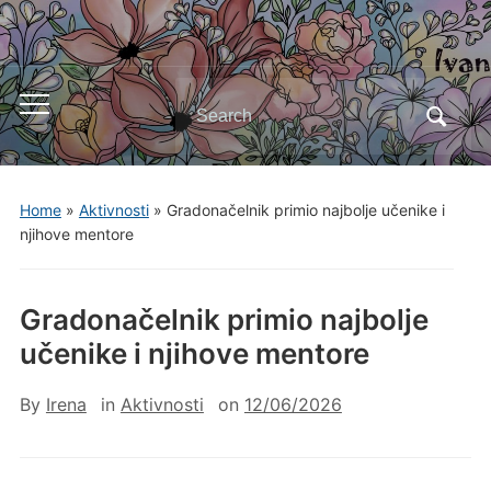
Search
Toggle
for:
mobile
menu
Home
»
Aktivnosti
»
Gradonačelnik primio najbolje učenike i
njihove mentore
Gradonačelnik primio najbolje
učenike i njihove mentore
By
Irena
in
Aktivnosti
on
12/06/2026