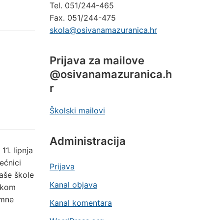
Tel. 051/244-465
Fax. 051/244-475
skola@osivanamazuranica.hr
Prijava za mailove
@osivanamazuranica.h
r
Školski mailovi
Administracija
11. lipnja
ećnici
Prijava
naše škole
Kanal objava
jekom
imne
Kanal komentara