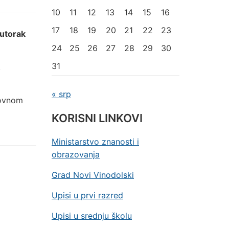
10
11
12
13
14
15
16
17
18
19
20
21
22
23
utorak
24
25
26
27
28
29
30
31
.
« srp
dovnom
KORISNI LINKOVI
Ministarstvo znanosti i
obrazovanja
Grad Novi Vinodolski
Upisi u prvi razred
Upisi u srednju školu