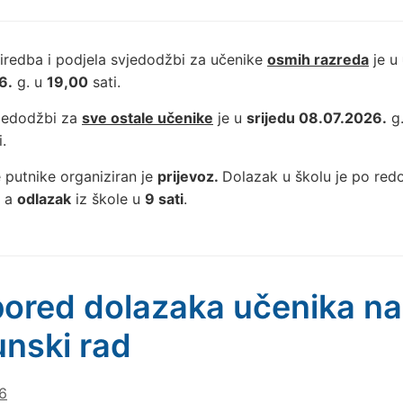
iredba i podjela svjedodžbi za učenike
osmih razreda
je u
6.
g. u
19,00
sati.
vjedodžbi za
sve ostale učenike
je u
srijedu 08.07.2026.
g
.
 putnike organiziran je
prijevoz.
Dolazak u školu je po re
, a
odlazak
iz škole u
9 sati
.
ored dolazaka učenika na
nski rad
6