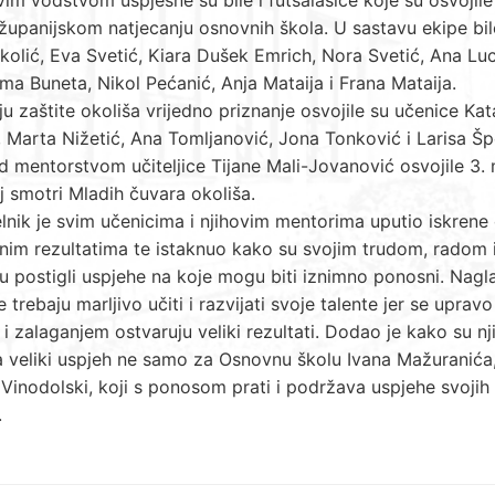
županijskom natjecanju osnovnih škola. U sastavu ekipe bil
kolić, Eva Svetić, Kiara Dušek Emrich, Nora Svetić, Ana Luc
ma Buneta, Nikol Pećanić, Anja Mataija i Frana Mataija.
u zaštite okoliša vrijedno priznanje osvojile su učenice Kat
 Marta Nižetić, Ana Tomljanović, Jona Tonković i Larisa Šp
d mentorstvom učiteljice Tijane Mali-Jovanović osvojile 3.
j smotri Mladih čuvara okoliša.
nik je svim učenicima i njihovim mentorima uputio iskrene 
nim rezultatima te istaknuo kako su svojim trudom, radom 
 postigli uspjehe na koje mogu biti iznimno ponosni. Nagla
e trebaju marljivo učiti i razvijati svoje talente jer se upravo
i zalaganjem ostvaruju veliki rezultati. Dodao je kako su n
 veliki uspjeh ne samo za Osnovnu školu Ivana Mažuranića,
Vinodolski, koji s ponosom prati i podržava uspjehe svojih
.