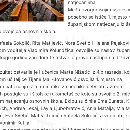
natjecanjima.
Među ovogodišnjim uspjesi
posebno se ističe 1. mjesto 
županijskom natjecanju iz š
 djevojčica osnovnih škola.
faela Sokolić, Rita Matijević, Nora Svetić i Helena Pejakov
m voditelja Vladimira Kolundžića, osvojile su naslov župani
drugu godinu zaredom te ostvarile pravo nastupa na drža
zultat ostvarila je i učenica Marta Nižetić iz 4.b razreda, ko
m učiteljice Tijane Mali-Jovanović osvojila 1. mjesto na
m natjecanju iz matematike za učenike četvrtih razreda.
eh postigle su i školske rukometašice koje su osvojile 2. mj
m natjecanju osnovnih škola. Ekipu su činile Ema Buneta, K
ch, Andrea Lekaj, Layla Ljubobratović, Anja Mataija, Mia Mi
ć, Eva Svetić, Matea Tomić i Rafaela Sokolić, a vodio ih je
vonimir Kutija.
im vodstvom uspješne su bile i futsalašice koje su osvojile