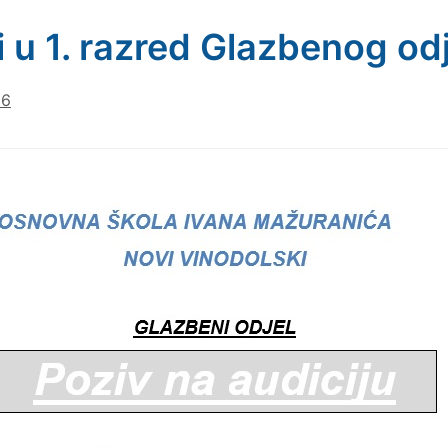
i u 1. razred Glazbenog od
26