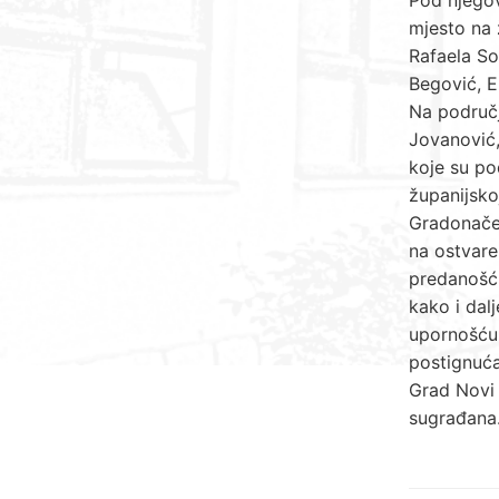
mjesto na 
Rafaela So
Begović, E
Na područj
Jovanović,
koje su po
županijsko
Gradonačel
na ostvare
predanošću
kako i dalj
upornošću 
postignuća
Grad Novi 
sugrađana