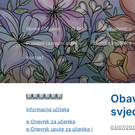
Home (Objave)
O školi
Dokumenti
Posebni razredni odjel
Školska knjižnica
Kontakt
Obav
svje
Informacije učitelja
e-Dnevnik za učenike
03/07/20
e-Dnevnik upute za učenike i