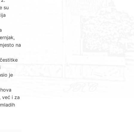
e su
ija
a
ernjak,
 mjesto na
čestitke
i
sio je
jihova
 već i za
 mladih