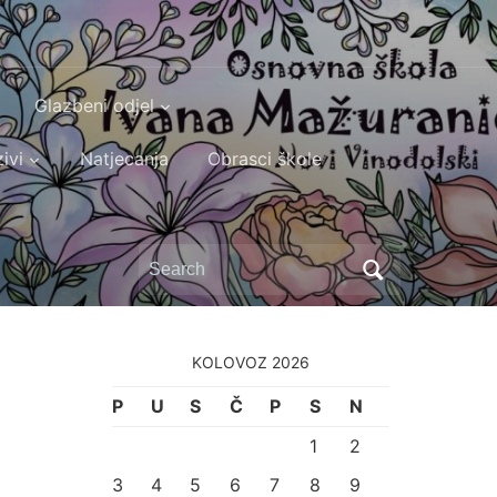
Glazbeni odjel
ivi
Natjecanja
Obrasci škole
Search
for:
KOLOVOZ 2026
P
U
S
Č
P
S
N
1
2
3
4
5
6
7
8
9