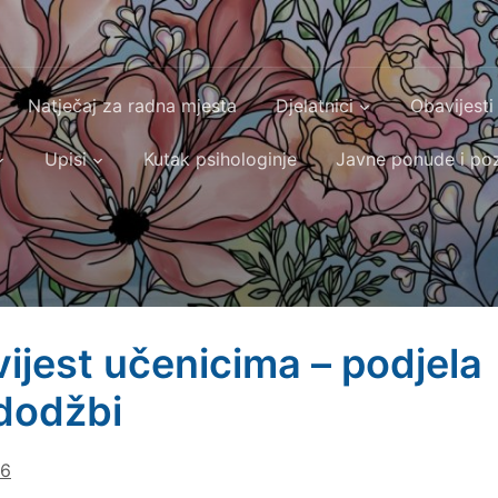
Natječaj za radna mjesta
Djelatnici
Obavijesti
Upisi
Kutak psihologinje
Javne ponude i poz
ijest učenicima – podjela
dodžbi
26