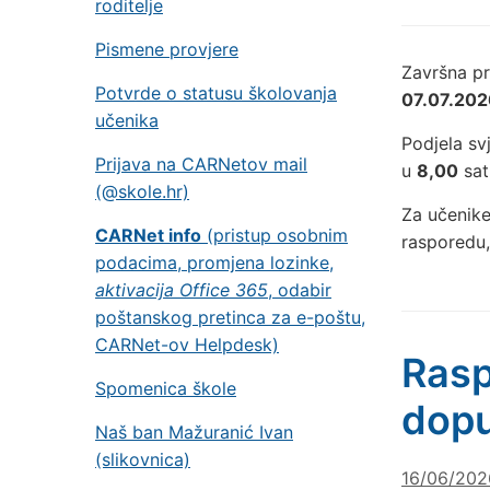
roditelje
Pismene provjere
Završna pr
Potvrde o statusu školovanja
07.07.202
učenika
Podjela s
Prijava na CARNetov mail
u
8,00
sati
(@skole.hr)
Za učenike
CARNet info
(pristup osobnim
rasporedu
podacima, promjena lozinke,
aktivacija Office 365
, odabir
poštanskog pretinca za e-poštu,
CARNet-ov Helpdesk)
Rasp
Spomenica škole
dopu
Naš ban Mažuranić Ivan
(slikovnica)
16/06/202