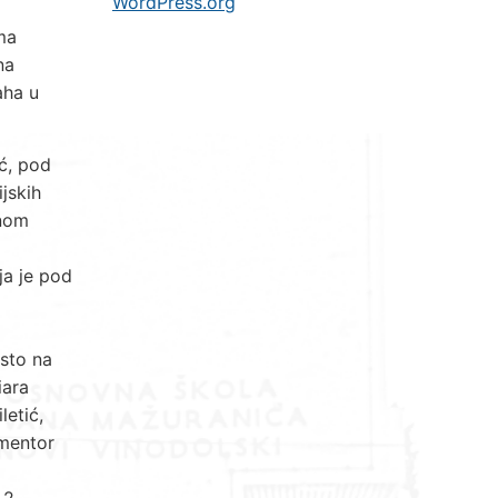
WordPress.org
ma
na
aha u
ić, pod
jskih
vnom
ja je pod
esto na
iara
letić,
 mentor
 2.