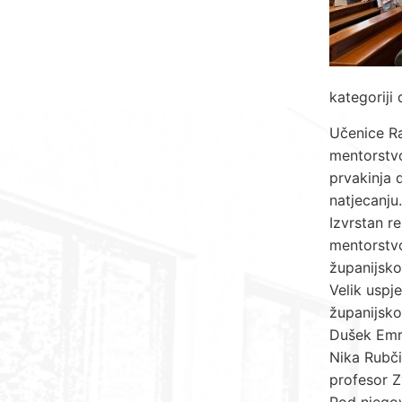
kategoriji
Učenice Ra
mentorstvo
prvakinja 
natjecanju.
Izvrstan re
mentorstvo
županijsko
Velik uspj
županijsko
Dušek Emri
Nika Rubči
profesor Z
Pod njegov