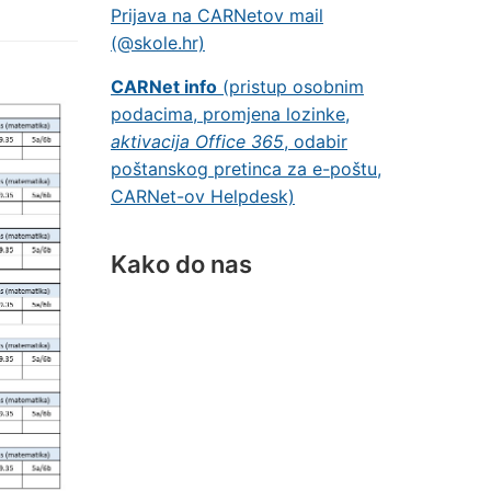
Prijava na CARNetov mail
(@skole.hr)
CARNet info
(pristup osobnim
podacima, promjena lozinke,
aktivacija Office 365
, odabir
poštanskog pretinca za e-poštu,
CARNet-ov Helpdesk)
Kako do nas