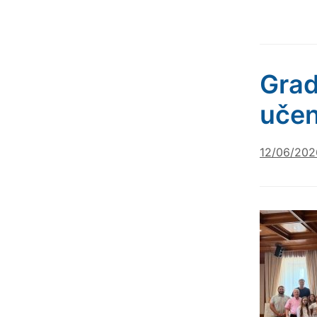
Grad
učen
12/06/202