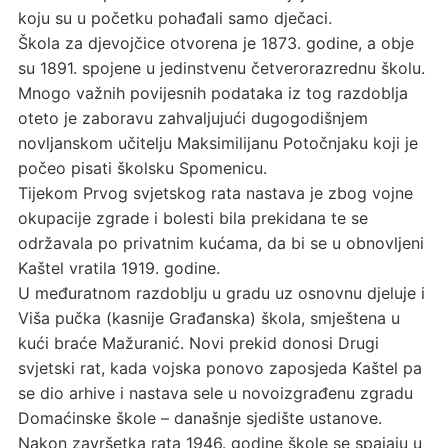
koju su u početku pohađali samo dječaci.
Škola za djevojčice otvorena je 1873. godine, a obje
su 1891. spojene u jedinstvenu četverorazrednu školu.
Mnogo važnih povijesnih podataka iz tog razdoblja
oteto je zaboravu zahvaljujući dugogodišnjem
novljanskom učitelju Maksimilijanu Potočnjaku koji je
počeo pisati školsku Spomenicu.
Tijekom Prvog svjetskog rata nastava je zbog vojne
okupacije zgrade i bolesti bila prekidana te se
održavala po privatnim kućama, da bi se u obnovljeni
Kaštel vratila 1919. godine.
U međuratnom razdoblju u gradu uz osnovnu djeluje i
Viša pučka (kasnije Građanska) škola, smještena u
kući braće Mažuranić. Novi prekid donosi Drugi
svjetski rat, kada vojska ponovo zaposjeda Kaštel pa
se dio arhive i nastava sele u novoizgrađenu zgradu
Domaćinske škole – današnje sjedište ustanove.
Nakon završetka rata 1946. godine škole se spajaju u