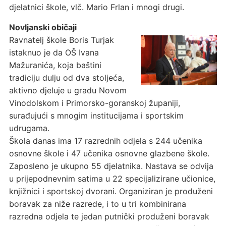
djelatnici škole, vlč. Mario Frlan i mnogi drugi.
Novljanski običaji
Ravnatelj škole Boris Turjak
istaknuo je da OŠ Ivana
Mažuranića, koja baštini
tradiciju dulju od dva stoljeća,
aktivno djeluje u gradu Novom
Vinodolskom i Primorsko-goranskoj županiji,
surađujući s mnogim institucijama i sportskim
udrugama.
Škola danas ima 17 razrednih odjela s 244 učenika
osnovne škole i 47 učenika osnovne glazbene škole.
Zaposleno je ukupno 55 djelatnika. Nastava se odvija
u prijepodnevnim satima u 22 specijalizirane učionice,
knjižnici i sportskoj dvorani. Organiziran je produženi
boravak za niže razrede, i to u tri kombinirana
razredna odjela te jedan putnički produženi boravak