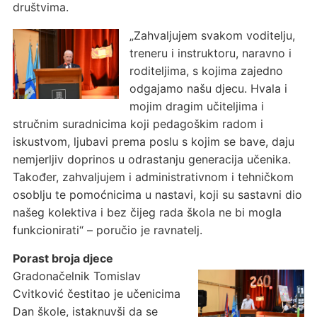
društvima.
„Zahvaljujem svakom voditelju,
treneru i instruktoru, naravno i
roditeljima, s kojima zajedno
odgajamo našu djecu. Hvala i
mojim dragim učiteljima i
stručnim suradnicima koji pedagoškim radom i
iskustvom, ljubavi prema poslu s kojim se bave, daju
nemjerljiv doprinos u odrastanju generacija učenika.
Također, zahvaljujem i administrativnom i tehničkom
osoblju te pomoćnicima u nastavi, koji su sastavni dio
našeg kolektiva i bez čijeg rada škola ne bi mogla
funkcionirati“ – poručio je ravnatelj.
Porast broja djece
Gradonačelnik Tomislav
Cvitković čestitao je učenicima
Dan škole, istaknuvši da se