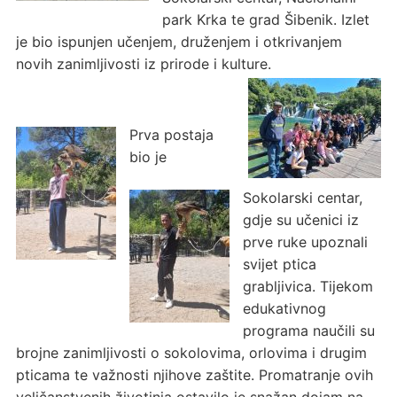
park Krka te grad Šibenik. Izlet
je bio ispunjen učenjem, druženjem i otkrivanjem
novih zanimljivosti iz prirode i kulture.
Prva postaja
bio je
Sokolarski centar,
gdje su učenici iz
prve ruke upoznali
svijet ptica
grabljivica. Tijekom
edukativnog
programa naučili su
brojne zanimljivosti o sokolovima, orlovima i drugim
pticama te važnosti njihove zaštite. Promatranje ovih
veličanstvenih životinja ostavilo je snažan dojam na