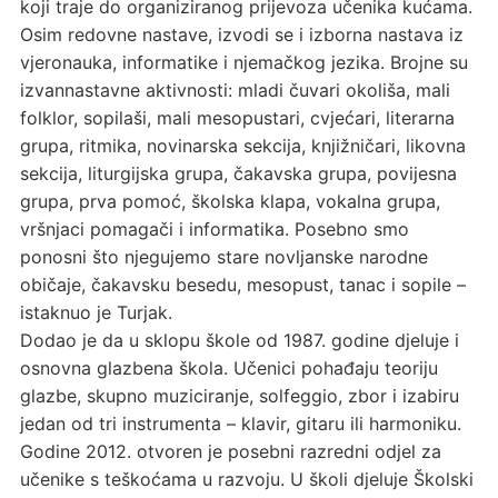
koji traje do organiziranog prijevoza učenika kućama.
Osim redovne nastave, izvodi se i izborna nastava iz
vjeronauka, informatike i njemačkog jezika. Brojne su
izvannastavne aktivnosti: mladi čuvari okoliša, mali
folklor, sopilaši, mali mesopustari, cvjećari, literarna
grupa, ritmika, novinarska sekcija, knjižničari, likovna
sekcija, liturgijska grupa, čakavska grupa, povijesna
grupa, prva pomoć, školska klapa, vokalna grupa,
vršnjaci pomagači i informatika. Posebno smo
ponosni što njegujemo stare novljanske narodne
običaje, čakavsku besedu, mesopust, tanac i sopile –
istaknuo je Turjak.
Dodao je da u sklopu škole od 1987. godine djeluje i
osnovna glazbena škola. Učenici pohađaju teoriju
glazbe, skupno muziciranje, solfeggio, zbor i izabiru
jedan od tri instrumenta – klavir, gitaru ili harmoniku.
Godine 2012. otvoren je posebni razredni odjel za
učenike s teškoćama u razvoju. U školi djeluje Školski