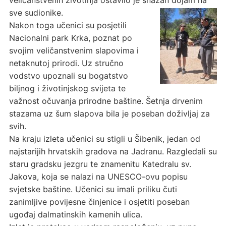
sve sudionike.
Nakon toga učenici su posjetili
Nacionalni park Krka, poznat po
svojim veličanstvenim slapovima i
netaknutoj prirodi. Uz stručno
vodstvo upoznali su bogatstvo
biljnog i životinjskog svijeta te
važnost očuvanja prirodne baštine. Šetnja drvenim
stazama uz šum slapova bila je poseban doživljaj za
svih.
Na kraju izleta učenici su stigli u Šibenik, jedan od
najstarijih hrvatskih gradova na Jadranu. Razgledali su
staru gradsku jezgru te znamenitu Katedralu sv.
Jakova, koja se nalazi na UNESCO-ovu popisu
svjetske baštine. Učenici su imali priliku čuti
zanimljive povijesne činjenice i osjetiti poseban
ugođaj dalmatinskih kamenih ulica.