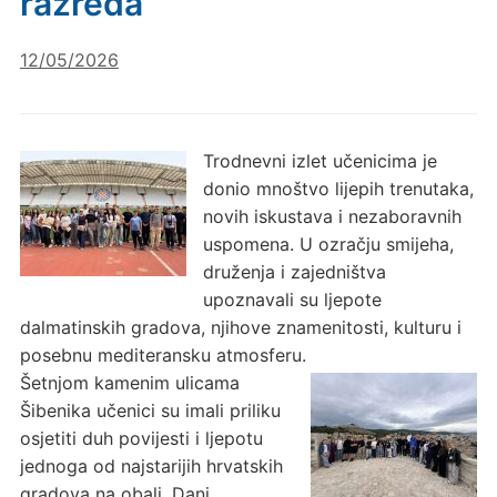
razreda
12/05/2026
Trodnevni izlet učenicima je
donio mnoštvo lijepih trenutaka,
novih iskustava i nezaboravnih
uspomena. U ozračju smijeha,
druženja i zajedništva
upoznavali su ljepote
dalmatinskih gradova, njihove znamenitosti, kulturu i
posebnu mediteransku atmosferu.
Šetnjom kamenim ulicama
Šibenika učenici su imali priliku
osjetiti duh povijesti i ljepotu
jednoga od najstarijih hrvatskih
gradova na obali. Dani