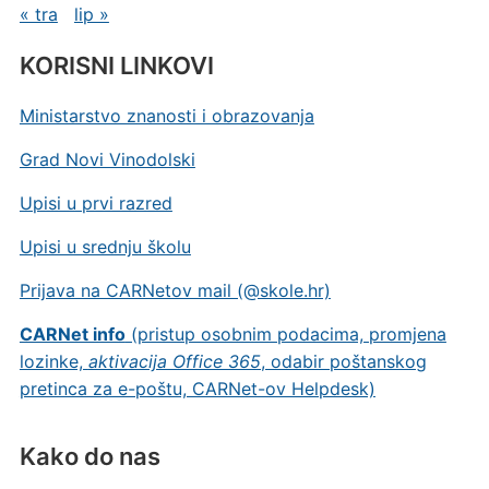
« tra
lip »
KORISNI LINKOVI
Ministarstvo znanosti i obrazovanja
Grad Novi Vinodolski
Upisi u prvi razred
Upisi u srednju školu
Prijava na CARNetov mail (@skole.hr)
CARNet info
(pristup osobnim podacima, promjena
lozinke,
aktivacija Office 365
, odabir poštanskog
pretinca za e-poštu, CARNet-ov Helpdesk)
Kako do nas