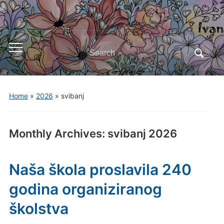
Search
Toggle
for:
mobile
menu
Home
»
2026
»
svibanj
Monthly Archives:
svibanj 2026
Naša škola proslavila 240
godina organiziranog
školstva