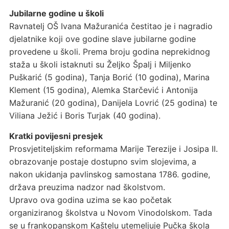
Jubilarne godine u školi
Ravnatelj OŠ Ivana Mažuranića čestitao je i nagradio
djelatnike koji ove godine slave jubilarne godine
provedene u školi. Prema broju godina neprekidnog
staža u školi istaknuti su Željko Špalj i Miljenko
Puškarić (5 godina), Tanja Borić (10 godina), Marina
Klement (15 godina), Alemka Starčević i Antonija
Mažuranić (20 godina), Danijela Lovrić (25 godina) te
Viliana Ježić i Boris Turjak (40 godina).
Kratki povijesni presjek
Prosvjetiteljskim reformama Marije Terezije i Josipa II.
obrazovanje postaje dostupno svim slojevima, a
nakon ukidanja pavlinskog samostana 1786. godine,
država preuzima nadzor nad školstvom.
Upravo ova godina uzima se kao početak
organiziranog školstva u Novom Vinodolskom. Tada
se u frankopanskom Kaštelu utemeljuje Pučka škola