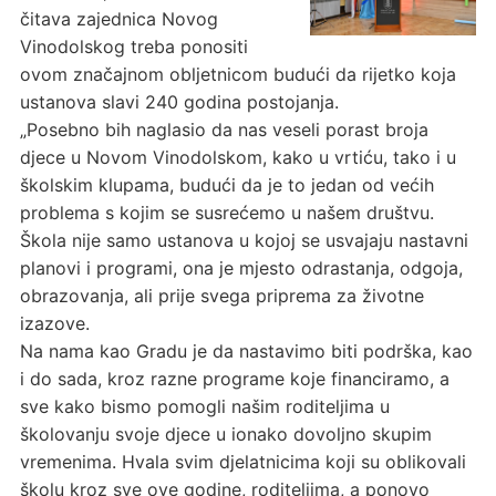
čitava zajednica Novog
Vinodolskog treba ponositi
ovom značajnom obljetnicom budući da rijetko koja
ustanova slavi 240 godina postojanja.
„Posebno bih naglasio da nas veseli porast broja
djece u Novom Vinodolskom, kako u vrtiću, tako i u
školskim klupama, budući da je to jedan od većih
problema s kojim se susrećemo u našem društvu.
Škola nije samo ustanova u kojoj se usvajaju nastavni
planovi i programi, ona je mjesto odrastanja, odgoja,
obrazovanja, ali prije svega priprema za životne
izazove.
Na nama kao Gradu je da nastavimo biti podrška, kao
i do sada, kroz razne programe koje financiramo, a
sve kako bismo pomogli našim roditeljima u
školovanju svoje djece u ionako dovoljno skupim
vremenima. Hvala svim djelatnicima koji su oblikovali
školu kroz sve ove godine, roditeljima, a ponovo