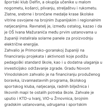
športski klub Delfin, a okuplja učenike u malom
nogometu, košarci, plivanju, streljaštvu i rukometu.
Zlatne, srebrne i brončane medalje krase školske
vitrine osvojene na brojnim županijskim i regionalnim
natjecanjima. Ravnatelj je, između ostalog, kazao i da
je OŠ Ivana Mažuranića među prvim ustanovama u
županiji instalirala solarne panele za proizvodnju
električne energije.
Zahvalio je Primorsko-goranskoj županiji na
financiranju projekata i aktivnosti koje podižu
pedagoški standard škole, kao i u dodatna ulaganja u
investicijsko održavanje zgrade. Gradu Novom
Vinodolskom zahvalio je na financiranju produženog
boravka, izvannastavnih programa, školskog
sportskog kluba, natjecanja, radnih bilježnica i
likovnih mapi te ostalih potreba škole. Zahvale je
uputio i KTD-u Ivanj, VIO-u Žrnovnica, brojnim
gradskim ustanovama, udrugama i sportskim