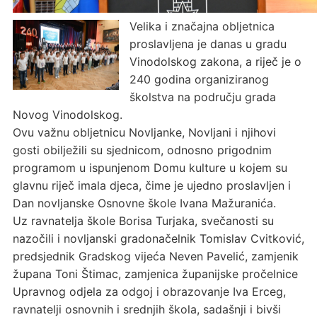
Velika i značajna obljetnica
proslavljena je danas u gradu
Vinodolskog zakona, a riječ je o
240 godina organiziranog
školstva na području grada
Novog Vinodolskog.
Ovu važnu obljetnicu Novljanke, Novljani i njihovi
gosti obilježili su sjednicom, odnosno prigodnim
programom u ispunjenom Domu kulture u kojem su
glavnu riječ imala djeca, čime je ujedno proslavljen i
Dan novljanske Osnovne škole Ivana Mažuranića.
Uz ravnatelja škole Borisa Turjaka, svečanosti su
nazočili i novljanski gradonačelnik Tomislav Cvitković,
predsjednik Gradskog vijeća Neven Pavelić, zamjenik
župana Toni Štimac, zamjenica županijske pročelnice
Upravnog odjela za odgoj i obrazovanje Iva Erceg,
ravnatelji osnovnih i srednjih škola, sadašnji i bivši