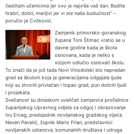
čestitam učenicima jer ovo je najviše vaš dan. Budite
hrabri, dobri, marljivi jer vi ste naša budućnost“ –
poručio je Cvitković.
Zamjenik primorsko-goranskog
župana Toni Štimac vratio se u
davne godine kada je škola
osnovana, kada je netko s
vizijom odlučio osnovati školu.
To znači da je još tada Novi Vinodolski bio napredan
grad sa školom koja je generacijama odgajala ljude
koji su stvorili privlačan i topao grad, pun dobrih ljudi
i projekata.
Svečanost su dolaskom uveličali zamjenica pročelnice
županijskog Upravnog odjela za odgoj i obrazovanje
Ivu Erceg, predsjednik novljanskog gradskog vijeća
Neven Pavelić, župnik Mario Frlan, predstavnici
novljanskih ustanova, komunalnih društava i udruga