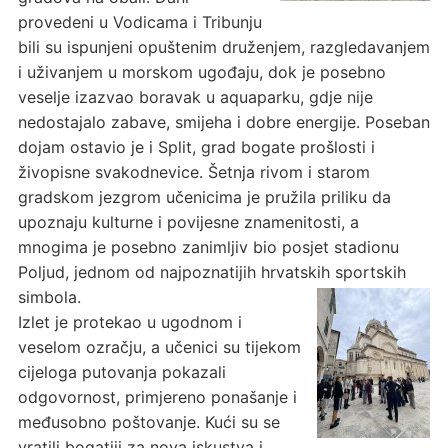
provedeni u Vodicama i Tribunju
bili su ispunjeni opuštenim druženjem, razgledavanjem
i uživanjem u morskom ugođaju, dok je posebno
veselje izazvao boravak u aquaparku, gdje nije
nedostajalo zabave, smijeha i dobre energije. Poseban
dojam ostavio je i Split, grad bogate prošlosti i
živopisne svakodnevice. Šetnja rivom i starom
gradskom jezgrom učenicima je pružila priliku da
upoznaju kulturne i povijesne znamenitosti, a
mnogima je posebno zanimljiv bio posjet stadionu
Poljud, jednom od najpoznatijih hrvatskih sportskih
simbola.
Izlet je protekao u ugodnom i
veselom ozračju, a učenici su tijekom
cijeloga putovanja pokazali
odgovornost, primjereno ponašanje i
međusobno poštovanje. Kući su se
vratili bogatiji za nova iskustva i