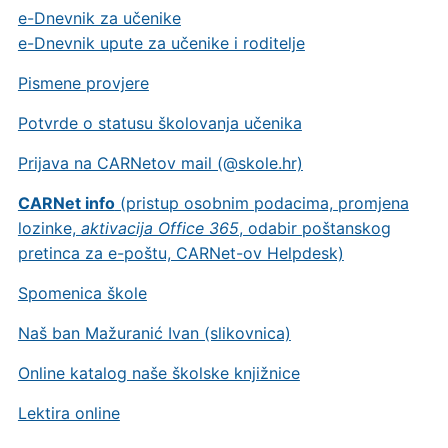
e-Dnevnik za učenike
e-Dnevnik upute za učenike i roditelje
Pismene provjere
Potvrde o statusu školovanja učenika
Prijava na CARNetov mail (@skole.hr)
CARNet info
(pristup osobnim podacima, promjena
lozinke,
aktivacija Office 365
, odabir poštanskog
pretinca za e-poštu, CARNet-ov Helpdesk)
Spomenica škole
Naš ban Mažuranić Ivan (slikovnica)
Online katalog naše školske knjižnice
Lektira online