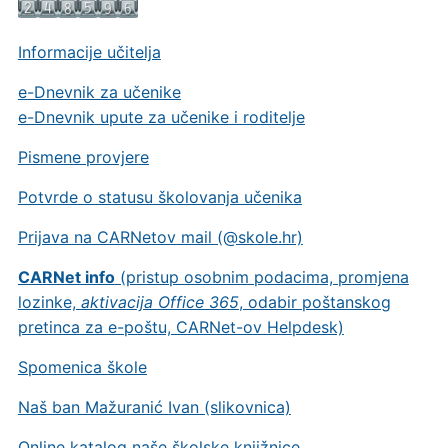
Informacije učitelja
e-Dnevnik za učenike
e-Dnevnik upute za učenike i roditelje
Pismene provjere
Potvrde o statusu školovanja učenika
Prijava na CARNetov mail (@skole.hr)
CARNet info
(pristup osobnim podacima, promjena
lozinke,
aktivacija Office 365
, odabir poštanskog
pretinca za e-poštu, CARNet-ov Helpdesk)
Spomenica škole
Naš ban Mažuranić Ivan (slikovnica)
Online katalog naše školske knjižnice