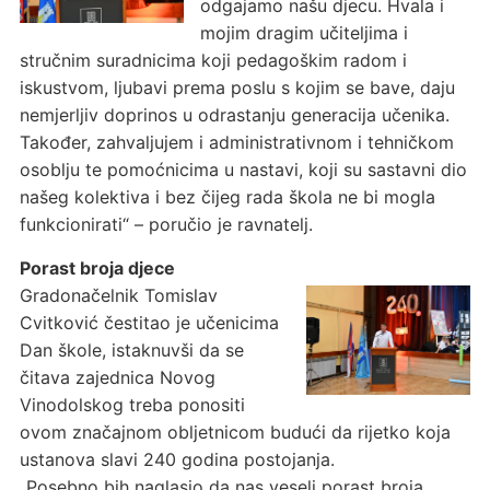
odgajamo našu djecu. Hvala i
mojim dragim učiteljima i
stručnim suradnicima koji pedagoškim radom i
iskustvom, ljubavi prema poslu s kojim se bave, daju
nemjerljiv doprinos u odrastanju generacija učenika.
Također, zahvaljujem i administrativnom i tehničkom
osoblju te pomoćnicima u nastavi, koji su sastavni dio
našeg kolektiva i bez čijeg rada škola ne bi mogla
funkcionirati“ – poručio je ravnatelj.
Porast broja djece
Gradonačelnik Tomislav
Cvitković čestitao je učenicima
Dan škole, istaknuvši da se
čitava zajednica Novog
Vinodolskog treba ponositi
ovom značajnom obljetnicom budući da rijetko koja
ustanova slavi 240 godina postojanja.
„Posebno bih naglasio da nas veseli porast broja