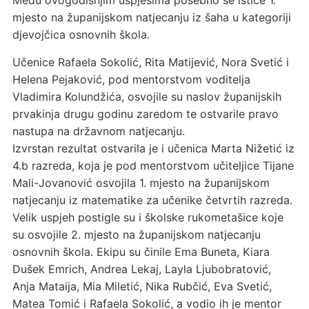
Među ovogodišnjim uspjesima posebno se ističe 1.
mjesto na županijskom natjecanju iz šaha u kategoriji
djevojčica osnovnih škola.
Učenice Rafaela Sokolić, Rita Matijević, Nora Svetić i
Helena Pejaković, pod mentorstvom voditelja
Vladimira Kolundžića, osvojile su naslov županijskih
prvakinja drugu godinu zaredom te ostvarile pravo
nastupa na državnom natjecanju.
Izvrstan rezultat ostvarila je i učenica Marta Nižetić iz
4.b razreda, koja je pod mentorstvom učiteljice Tijane
Mali-Jovanović osvojila 1. mjesto na županijskom
natjecanju iz matematike za učenike četvrtih razreda.
Velik uspjeh postigle su i školske rukometašice koje
su osvojile 2. mjesto na županijskom natjecanju
osnovnih škola. Ekipu su činile Ema Buneta, Kiara
Dušek Emrich, Andrea Lekaj, Layla Ljubobratović,
Anja Mataija, Mia Miletić, Nika Rubčić, Eva Svetić,
Matea Tomić i Rafaela Sokolić, a vodio ih je mentor