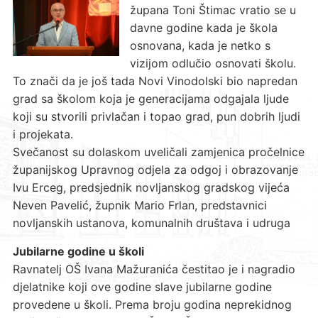
župana Toni Štimac vratio se u
davne godine kada je škola
osnovana, kada je netko s
vizijom odlučio osnovati školu.
To znači da je još tada Novi Vinodolski bio napredan
grad sa školom koja je generacijama odgajala ljude
koji su stvorili privlačan i topao grad, pun dobrih ljudi
i projekata.
Svečanost su dolaskom uveličali zamjenica pročelnice
županijskog Upravnog odjela za odgoj i obrazovanje
Ivu Erceg, predsjednik novljanskog gradskog vijeća
Neven Pavelić, župnik Mario Frlan, predstavnici
novljanskih ustanova, komunalnih društava i udruga
Jubilarne godine u školi
Ravnatelj OŠ Ivana Mažuranića čestitao je i nagradio
djelatnike koji ove godine slave jubilarne godine
provedene u školi. Prema broju godina neprekidnog