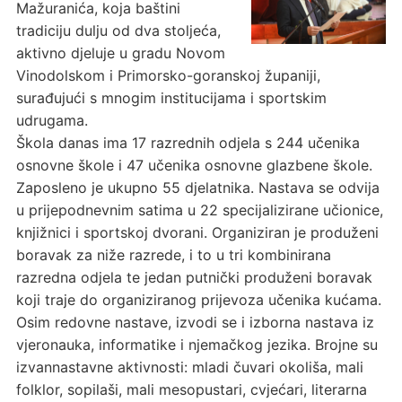
Mažuranića, koja baštini
tradiciju dulju od dva stoljeća,
aktivno djeluje u gradu Novom
Vinodolskom i Primorsko-goranskoj županiji,
surađujući s mnogim institucijama i sportskim
udrugama.
Škola danas ima 17 razrednih odjela s 244 učenika
osnovne škole i 47 učenika osnovne glazbene škole.
Zaposleno je ukupno 55 djelatnika. Nastava se odvija
u prijepodnevnim satima u 22 specijalizirane učionice,
knjižnici i sportskoj dvorani. Organiziran je produženi
boravak za niže razrede, i to u tri kombinirana
razredna odjela te jedan putnički produženi boravak
koji traje do organiziranog prijevoza učenika kućama.
Osim redovne nastave, izvodi se i izborna nastava iz
vjeronauka, informatike i njemačkog jezika. Brojne su
izvannastavne aktivnosti: mladi čuvari okoliša, mali
folklor, sopilaši, mali mesopustari, cvjećari, literarna