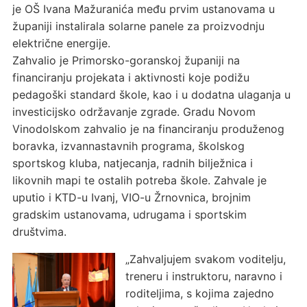
je OŠ Ivana Mažuranića među prvim ustanovama u
županiji instalirala solarne panele za proizvodnju
električne energije.
Zahvalio je Primorsko-goranskoj županiji na
financiranju projekata i aktivnosti koje podižu
pedagoški standard škole, kao i u dodatna ulaganja u
investicijsko održavanje zgrade. Gradu Novom
Vinodolskom zahvalio je na financiranju produženog
boravka, izvannastavnih programa, školskog
sportskog kluba, natjecanja, radnih bilježnica i
likovnih mapi te ostalih potreba škole. Zahvale je
uputio i KTD-u Ivanj, VIO-u Žrnovnica, brojnim
gradskim ustanovama, udrugama i sportskim
društvima.
„Zahvaljujem svakom voditelju,
treneru i instruktoru, naravno i
roditeljima, s kojima zajedno