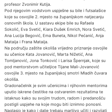
profesor Zvonimir Kutija.
Pod njegovim vodstvom uspješne su bile i futsalašice
koje su osvojile 2. mjesto na županijskom natjecanju
osnovnih škola. U sastavu ekipe bile su Rafaela
Sokolić, Eva Svetić, Kiara Dušek Emrich, Nora Svetić,
Ana Lucija Begović, Ema Buneta, Nikol Pećanić, Anja
Mataija i Frana Mataija.
Na području zaštite okoliša vrijedno priznanje osvojile
su učenice Kata Jovanović, Marta Nižetić, Ana
Tomljanović, Jona Tonković i Larisa Špernjak, koje su
pod mentorstvom učiteljice Tijane Mali-Jovanović
osvojile 3. mjesto na županijskoj smotri Mladih čuvara
okoliša.
Gradonačelnik je svim učenicima i njihovim mentorima
uputio iskrene čestitke na ostvarenim rezultatima te
istaknuo kako su svojim trudom, radom i predanošću
postigli uspjehe na koje mogu biti iznimno ponosni.
Naglasio je kako i dalje trebaju marljivo učiti i razvijati