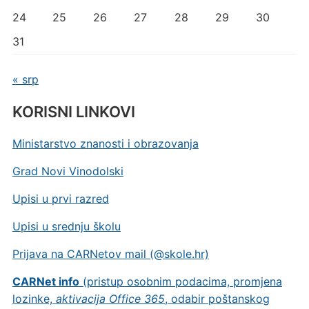
24
25
26
27
28
29
30
31
« srp
KORISNI LINKOVI
Ministarstvo znanosti i obrazovanja
Grad Novi Vinodolski
Upisi u prvi razred
Upisi u srednju školu
Prijava na CARNetov mail (@skole.hr)
CARNet info
(pristup osobnim podacima, promjena
lozinke,
aktivacija Office 365
, odabir poštanskog