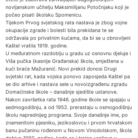
novljanskom učitelju Maksimilijanu Potočnjaku koji je
počeo pisati školsku Spomenicu.
Tijekom Prvog svjetskog rata nastava je zbog vojne
okupacije zgrade i bolesti bila prekidana te se
održavala po privatnim kućama, da bi se u obnovljeni
Kaštel vratila 1919. godine.
U međuratnom razdoblju u gradu uz osnovnu djeluje i
Viša pučka (kasnije Građanska) škola, smještena u
kući braće Mažuranić. Novi prekid donosi Drugi
svjetski rat, kada vojska ponovo zaposjeda Kaštel pa
se dio arhive i nastava sele u novoizgrađenu zgradu
Domaćinske škole – današnje sjedište ustanove.
Nakon završetka rata 1946. godine škole se spajaju u
sedmogodišnju, a od 1952. prerastaju u osmogodišnju
školu naprednijeg programa. Svoje današnje ime, po
znamenitom pjesniku, jezikoslovcu i prvom hrvatskom
banu pučaninu rođenom u Novom Vinodolskom, škola
dobiva 1960. godine, kada se i trajno useljava u