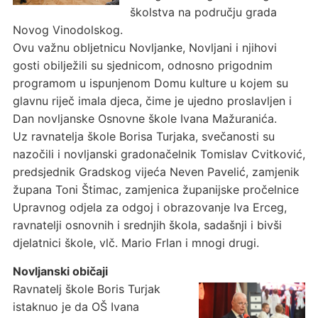
školstva na području grada
Novog Vinodolskog.
Ovu važnu obljetnicu Novljanke, Novljani i njihovi
gosti obilježili su sjednicom, odnosno prigodnim
programom u ispunjenom Domu kulture u kojem su
glavnu riječ imala djeca, čime je ujedno proslavljen i
Dan novljanske Osnovne škole Ivana Mažuranića.
Uz ravnatelja škole Borisa Turjaka, svečanosti su
nazočili i novljanski gradonačelnik Tomislav Cvitković,
predsjednik Gradskog vijeća Neven Pavelić, zamjenik
župana Toni Štimac, zamjenica županijske pročelnice
Upravnog odjela za odgoj i obrazovanje Iva Erceg,
ravnatelji osnovnih i srednjih škola, sadašnji i bivši
djelatnici škole, vlč. Mario Frlan i mnogi drugi.
Novljanski običaji
Ravnatelj škole Boris Turjak
istaknuo je da OŠ Ivana