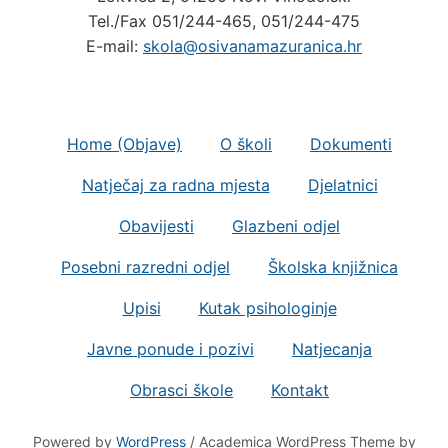
Tel./Fax 051/244-465, 051/244-475
E-mail:
skola@osivanamazuranica.hr
Home (Objave)
O školi
Dokumenti
Natječaj za radna mjesta
Djelatnici
Obavijesti
Glazbeni odjel
Posebni razredni odjel
Školska knjižnica
Upisi
Kutak psihologinje
Javne ponude i pozivi
Natjecanja
Obrasci škole
Kontakt
Powered by
WordPress
/ Academica WordPress Theme by