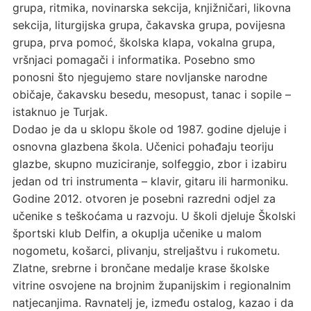
grupa, ritmika, novinarska sekcija, knjižničari, likovna
sekcija, liturgijska grupa, čakavska grupa, povijesna
grupa, prva pomoć, školska klapa, vokalna grupa,
vršnjaci pomagači i informatika. Posebno smo
ponosni što njegujemo stare novljanske narodne
običaje, čakavsku besedu, mesopust, tanac i sopile –
istaknuo je Turjak.
Dodao je da u sklopu škole od 1987. godine djeluje i
osnovna glazbena škola. Učenici pohađaju teoriju
glazbe, skupno muziciranje, solfeggio, zbor i izabiru
jedan od tri instrumenta – klavir, gitaru ili harmoniku.
Godine 2012. otvoren je posebni razredni odjel za
učenike s teškoćama u razvoju. U školi djeluje Školski
športski klub Delfin, a okuplja učenike u malom
nogometu, košarci, plivanju, streljaštvu i rukometu.
Zlatne, srebrne i brončane medalje krase školske
vitrine osvojene na brojnim županijskim i regionalnim
natjecanjima. Ravnatelj je, između ostalog, kazao i da