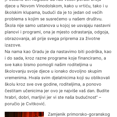
djece u Novom Vinodolskom, kako u vrtiću, tako i u
školskim klupama, budući da je to jedan od većih
problema s kojim se susrećemo u našem društvu.
Škola nije samo ustanova u kojoj se usvajaju nastavni
planovi i programi, ona je mjesto odrastanja, odgoja,
obrazovanja, ali prije svega priprema za životne
izazove.
Na nama kao Gradu je da nastavimo biti podrška, kao
i do sada, kroz razne programe koje financiramo, a
sve kako bismo pomogli našim roditeljima u
školovanju svoje djece u ionako dovoljno skupim
vremenima. Hvala svim djelatnicima koji su oblikovali
školu kroz sve ove godine, roditeljima, a ponovo
čestitam učenicima jer ovo je najviše vaš dan. Budite
hrabri, dobri, marljivi jer vi ste naša budućnost“ –
poručio je Cvitković.
Zamjenik primorsko-goranskog