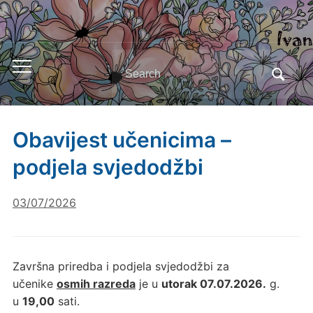
Search
Toggle
for:
mobile
menu
Obavijest učenicima –
podjela svjedodžbi
03/07/2026
Završna priredba i podjela svjedodžbi za
učenike
osmih razreda
je u
utorak 07.07.2026.
g.
u
19,00
sati.