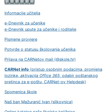
Informacije učitelja
e-Dnevnik za učenike
e-Dnevnik upute za učenike i roditelje
Pismene provjere
Potvrde o statusu školovanja učenika
Prijava na CARNetov mail (@skole.hr)
CARNet info
(pristup osobnim podacima, promjena
lozinke,
aktivacija Office 365
, odabir poštanskog
pretinca za e-poštu, CARNet-ov Helpdesk)
Spomenica škole
Naš ban Mažuranić Ivan (slikovnica)
Online katalog naše školske knjižnice