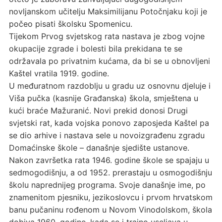
novljanskom učitelju Maksimilijanu Potočnjaku koji je
počeo pisati školsku Spomenicu.
Tijekom Prvog svjetskog rata nastava je zbog vojne
okupacije zgrade i bolesti bila prekidana te se
održavala po privatnim kućama, da bi se u obnovljeni
Kaštel vratila 1919. godine.
U međuratnom razdoblju u gradu uz osnovnu djeluje i
Viša pučka (kasnije Građanska) škola, smještena u
kući braće Mažuranić. Novi prekid donosi Drugi
svjetski rat, kada vojska ponovo zaposjeda Kaštel pa
se dio arhive i nastava sele u novoizgrađenu zgradu
Domaćinske škole – današnje sjedište ustanove.
Nakon završetka rata 1946. godine škole se spajaju u
sedmogodišnju, a od 1952. prerastaju u osmogodišnju
školu naprednijeg programa. Svoje današnje ime, po
znamenitom pjesniku, jezikoslovcu i prvom hrvatskom
banu pučaninu rođenom u Novom Vinodolskom, škola
dobiva 1960. godine, kada se i trajno useljava u