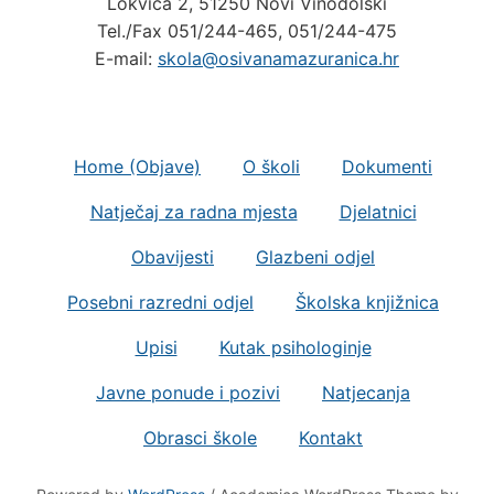
Tel./Fax 051/244-465, 051/244-475
E-mail:
skola@osivanamazuranica.hr
Home (Objave)
O školi
Dokumenti
Natječaj za radna mjesta
Djelatnici
Obavijesti
Glazbeni odjel
Posebni razredni odjel
Školska knjižnica
Upisi
Kutak psihologinje
Javne ponude i pozivi
Natjecanja
Obrasci škole
Kontakt
Powered by
WordPress
/ Academica WordPress Theme by