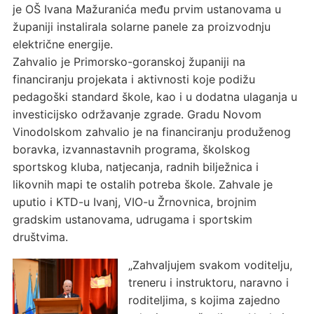
je OŠ Ivana Mažuranića među prvim ustanovama u
županiji instalirala solarne panele za proizvodnju
električne energije.
Zahvalio je Primorsko-goranskoj županiji na
financiranju projekata i aktivnosti koje podižu
pedagoški standard škole, kao i u dodatna ulaganja u
investicijsko održavanje zgrade. Gradu Novom
Vinodolskom zahvalio je na financiranju produženog
boravka, izvannastavnih programa, školskog
sportskog kluba, natjecanja, radnih bilježnica i
likovnih mapi te ostalih potreba škole. Zahvale je
uputio i KTD-u Ivanj, VIO-u Žrnovnica, brojnim
gradskim ustanovama, udrugama i sportskim
društvima.
„Zahvaljujem svakom voditelju,
treneru i instruktoru, naravno i
roditeljima, s kojima zajedno