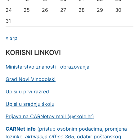
24
25
26
27
28
29
30
31
« srp
KORISNI LINKOVI
Ministarstvo znanosti i obrazovanja
Grad Novi Vinodolski
Upisi u prvi razred
Upisi u srednju školu
Prijava na CARNetov mail (@skole.hr)
CARNet info
(pristup osobnim podacima, promjena
lozinke,
aktivacija Office 365
, odabir poštanskog