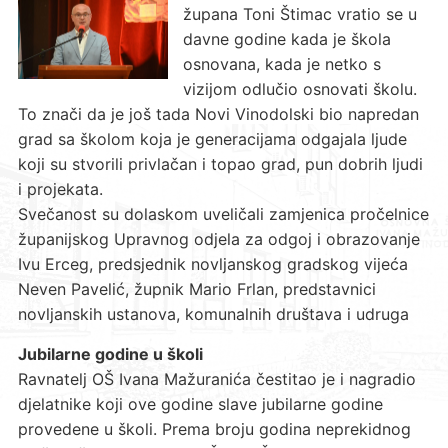
župana Toni Štimac vratio se u
davne godine kada je škola
osnovana, kada je netko s
vizijom odlučio osnovati školu.
To znači da je još tada Novi Vinodolski bio napredan
grad sa školom koja je generacijama odgajala ljude
koji su stvorili privlačan i topao grad, pun dobrih ljudi
i projekata.
Svečanost su dolaskom uveličali zamjenica pročelnice
županijskog Upravnog odjela za odgoj i obrazovanje
Ivu Erceg, predsjednik novljanskog gradskog vijeća
Neven Pavelić, župnik Mario Frlan, predstavnici
novljanskih ustanova, komunalnih društava i udruga
Jubilarne godine u školi
Ravnatelj OŠ Ivana Mažuranića čestitao je i nagradio
djelatnike koji ove godine slave jubilarne godine
provedene u školi. Prema broju godina neprekidnog