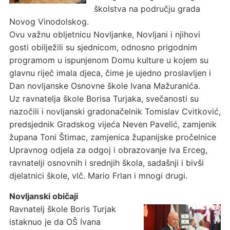
školstva na području grada
Novog Vinodolskog.
Ovu važnu obljetnicu Novljanke, Novljani i njihovi
gosti obilježili su sjednicom, odnosno prigodnim
programom u ispunjenom Domu kulture u kojem su
glavnu riječ imala djeca, čime je ujedno proslavljen i
Dan novljanske Osnovne škole Ivana Mažuranića.
Uz ravnatelja škole Borisa Turjaka, svečanosti su
nazočili i novljanski gradonačelnik Tomislav Cvitković,
predsjednik Gradskog vijeća Neven Pavelić, zamjenik
župana Toni Štimac, zamjenica županijske pročelnice
Upravnog odjela za odgoj i obrazovanje Iva Erceg,
ravnatelji osnovnih i srednjih škola, sadašnji i bivši
djelatnici škole, vlč. Mario Frlan i mnogi drugi.
Novljanski običaji
Ravnatelj škole Boris Turjak
istaknuo je da OŠ Ivana