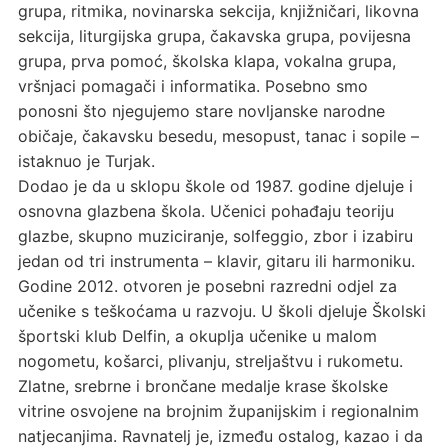
grupa, ritmika, novinarska sekcija, knjižničari, likovna
sekcija, liturgijska grupa, čakavska grupa, povijesna
grupa, prva pomoć, školska klapa, vokalna grupa,
vršnjaci pomagači i informatika. Posebno smo
ponosni što njegujemo stare novljanske narodne
običaje, čakavsku besedu, mesopust, tanac i sopile –
istaknuo je Turjak.
Dodao je da u sklopu škole od 1987. godine djeluje i
osnovna glazbena škola. Učenici pohađaju teoriju
glazbe, skupno muziciranje, solfeggio, zbor i izabiru
jedan od tri instrumenta – klavir, gitaru ili harmoniku.
Godine 2012. otvoren je posebni razredni odjel za
učenike s teškoćama u razvoju. U školi djeluje Školski
športski klub Delfin, a okuplja učenike u malom
nogometu, košarci, plivanju, streljaštvu i rukometu.
Zlatne, srebrne i brončane medalje krase školske
vitrine osvojene na brojnim županijskim i regionalnim
natjecanjima. Ravnatelj je, između ostalog, kazao i da