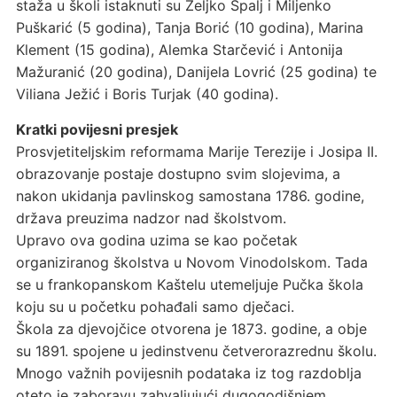
staža u školi istaknuti su Željko Špalj i Miljenko
Puškarić (5 godina), Tanja Borić (10 godina), Marina
Klement (15 godina), Alemka Starčević i Antonija
Mažuranić (20 godina), Danijela Lovrić (25 godina) te
Viliana Ježić i Boris Turjak (40 godina).
Kratki povijesni presjek
Prosvjetiteljskim reformama Marije Terezije i Josipa II.
obrazovanje postaje dostupno svim slojevima, a
nakon ukidanja pavlinskog samostana 1786. godine,
država preuzima nadzor nad školstvom.
Upravo ova godina uzima se kao početak
organiziranog školstva u Novom Vinodolskom. Tada
se u frankopanskom Kaštelu utemeljuje Pučka škola
koju su u početku pohađali samo dječaci.
Škola za djevojčice otvorena je 1873. godine, a obje
su 1891. spojene u jedinstvenu četverorazrednu školu.
Mnogo važnih povijesnih podataka iz tog razdoblja
oteto je zaboravu zahvaljujući dugogodišnjem