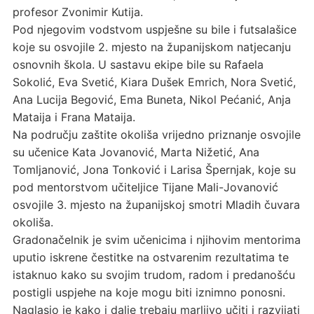
profesor Zvonimir Kutija.
Pod njegovim vodstvom uspješne su bile i futsalašice
koje su osvojile 2. mjesto na županijskom natjecanju
osnovnih škola. U sastavu ekipe bile su Rafaela
Sokolić, Eva Svetić, Kiara Dušek Emrich, Nora Svetić,
Ana Lucija Begović, Ema Buneta, Nikol Pećanić, Anja
Mataija i Frana Mataija.
Na području zaštite okoliša vrijedno priznanje osvojile
su učenice Kata Jovanović, Marta Nižetić, Ana
Tomljanović, Jona Tonković i Larisa Špernjak, koje su
pod mentorstvom učiteljice Tijane Mali-Jovanović
osvojile 3. mjesto na županijskoj smotri Mladih čuvara
okoliša.
Gradonačelnik je svim učenicima i njihovim mentorima
uputio iskrene čestitke na ostvarenim rezultatima te
istaknuo kako su svojim trudom, radom i predanošću
postigli uspjehe na koje mogu biti iznimno ponosni.
Naglasio je kako i dalje trebaju marljivo učiti i razvijati