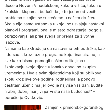
djece u Novom Vinodolskom, kako u vrtiću, tako i u
školskim klupama, budući da je to jedan od većih
problema s kojim se susrećemo u našem društvu.
Škola nije samo ustanova u kojoj se usvajaju nastavni
planovi i programi, ona je mjesto odrastanja, odgoja,
obrazovanja, ali prije svega priprema za životne
izazove.
Na nama kao Gradu je da nastavimo biti podrška, kao
i do sada, kroz razne programe koje financiramo, a
sve kako bismo pomogli našim roditeljima u
školovanju svoje djece u ionako dovoljno skupim
vremenima. Hvala svim djelatnicima koji su oblikovali
školu kroz sve ove godine, roditeljima, a ponovo
čestitam učenicima jer ovo je najviše vaš dan. Budite
hrabri, dobri, marljivi jer vi ste naša budućnost“ –
poručio je Cvitković.
Zamjenik primorsko-goranskog