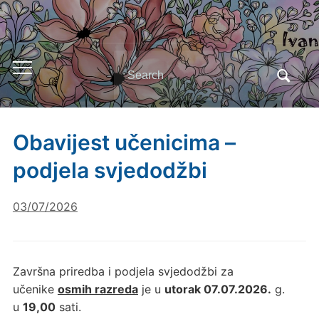
Search
Toggle
for:
mobile
menu
Obavijest učenicima –
podjela svjedodžbi
03/07/2026
Završna priredba i podjela svjedodžbi za
učenike
osmih razreda
je u
utorak 07.07.2026.
g.
u
19,00
sati.