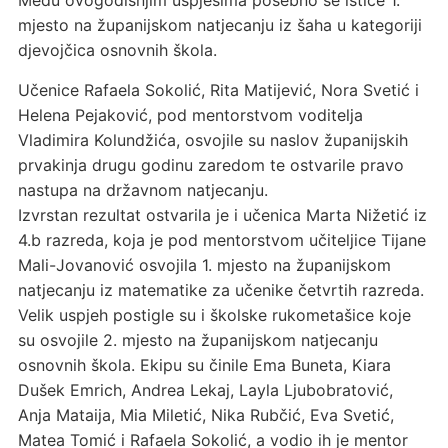
Među ovogodišnjim uspjesima posebno se ističe 1.
mjesto na županijskom natjecanju iz šaha u kategoriji
djevojčica osnovnih škola.
Učenice Rafaela Sokolić, Rita Matijević, Nora Svetić i
Helena Pejaković, pod mentorstvom voditelja
Vladimira Kolundžića, osvojile su naslov županijskih
prvakinja drugu godinu zaredom te ostvarile pravo
nastupa na državnom natjecanju.
Izvrstan rezultat ostvarila je i učenica Marta Nižetić iz
4.b razreda, koja je pod mentorstvom učiteljice Tijane
Mali-Jovanović osvojila 1. mjesto na županijskom
natjecanju iz matematike za učenike četvrtih razreda.
Velik uspjeh postigle su i školske rukometašice koje
su osvojile 2. mjesto na županijskom natjecanju
osnovnih škola. Ekipu su činile Ema Buneta, Kiara
Dušek Emrich, Andrea Lekaj, Layla Ljubobratović,
Anja Mataija, Mia Miletić, Nika Rubčić, Eva Svetić,
Matea Tomić i Rafaela Sokolić, a vodio ih je mentor