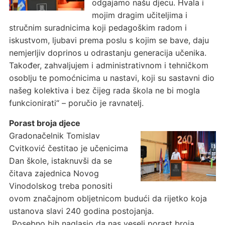
odgajamo našu djecu. Hvala i
mojim dragim učiteljima i
stručnim suradnicima koji pedagoškim radom i
iskustvom, ljubavi prema poslu s kojim se bave, daju
nemjerljiv doprinos u odrastanju generacija učenika.
Također, zahvaljujem i administrativnom i tehničkom
osoblju te pomoćnicima u nastavi, koji su sastavni dio
našeg kolektiva i bez čijeg rada škola ne bi mogla
funkcionirati“ – poručio je ravnatelj.
Porast broja djece
Gradonačelnik Tomislav
Cvitković čestitao je učenicima
Dan škole, istaknuvši da se
čitava zajednica Novog
Vinodolskog treba ponositi
ovom značajnom obljetnicom budući da rijetko koja
ustanova slavi 240 godina postojanja.
„Posebno bih naglasio da nas veseli porast broja