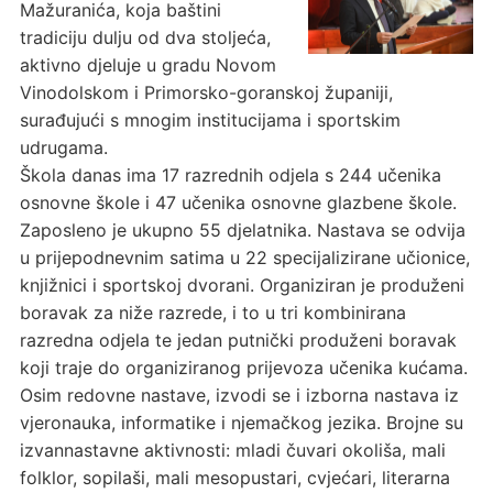
Mažuranića, koja baštini
tradiciju dulju od dva stoljeća,
aktivno djeluje u gradu Novom
Vinodolskom i Primorsko-goranskoj županiji,
surađujući s mnogim institucijama i sportskim
udrugama.
Škola danas ima 17 razrednih odjela s 244 učenika
osnovne škole i 47 učenika osnovne glazbene škole.
Zaposleno je ukupno 55 djelatnika. Nastava se odvija
u prijepodnevnim satima u 22 specijalizirane učionice,
knjižnici i sportskoj dvorani. Organiziran je produženi
boravak za niže razrede, i to u tri kombinirana
razredna odjela te jedan putnički produženi boravak
koji traje do organiziranog prijevoza učenika kućama.
Osim redovne nastave, izvodi se i izborna nastava iz
vjeronauka, informatike i njemačkog jezika. Brojne su
izvannastavne aktivnosti: mladi čuvari okoliša, mali
folklor, sopilaši, mali mesopustari, cvjećari, literarna