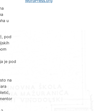
WordPress.org
ma
na
aha u
ić, pod
jskih
vnom
ja je pod
esto na
iara
letić,
 mentor
 2.