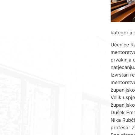
kategoriji
Učenice Ra
mentorstvo
prvakinja 
natjecanju.
Izvrstan re
mentorstvo
županijsko
Velik uspj
županijsko
Dušek Emri
Nika Rubči
profesor Z
Pod njegov