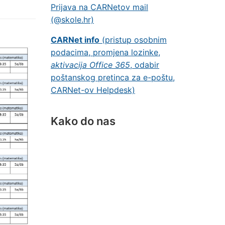
Prijava na CARNetov mail
(@skole.hr)
CARNet info
(pristup osobnim
podacima, promjena lozinke,
aktivacija Office 365
, odabir
poštanskog pretinca za e-poštu,
CARNet-ov Helpdesk)
Kako do nas