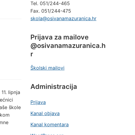
Tel. 051/244-465
Fax. 051/244-475
skola@osivanamazuranica.hr
Prijava za mailove
@osivanamazuranica.h
r
Školski mailovi
Administracija
11. lipnja
ećnici
Prijava
naše škole
Kanal objava
jekom
imne
Kanal komentara