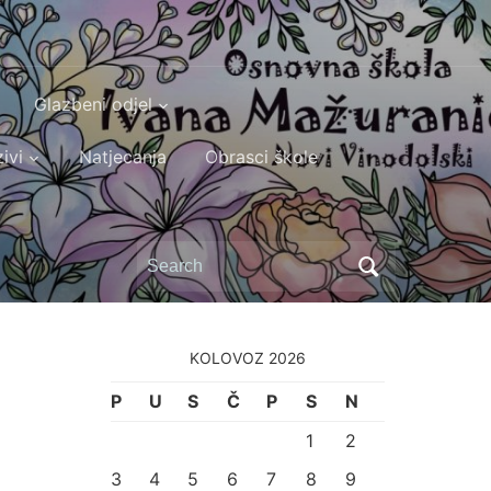
Glazbeni odjel
ivi
Natjecanja
Obrasci škole
Search
for:
KOLOVOZ 2026
P
U
S
Č
P
S
N
1
2
3
4
5
6
7
8
9