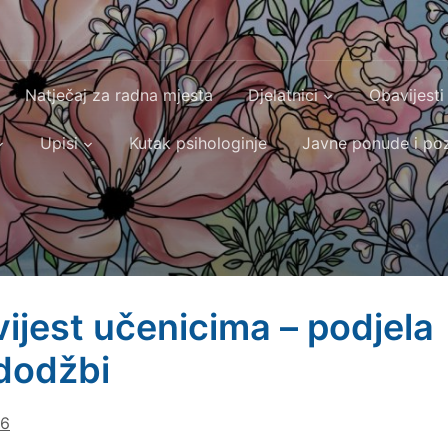
Natječaj za radna mjesta
Djelatnici
Obavijesti
Upisi
Kutak psihologinje
Javne ponude i poz
ijest učenicima – podjela
dodžbi
26