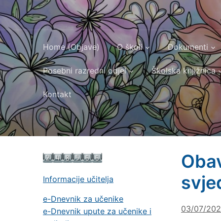
Home (Objave)
O školi
Dokumenti
Posebni razredni odjel
Školska knjižnica
Kontakt
Obav
svje
Informacije učitelja
e-Dnevnik za učenike
03/07/20
e-Dnevnik upute za učenike i