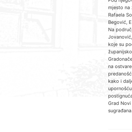
mjesto na 
Rafaela So
Begović, E
Na područj
Jovanović,
koje su po
županijsko
Gradonačel
na ostvare
predanošću
kako i dalj
upornošću 
postignuća
Grad Novi 
sugrađana