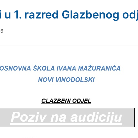
i u 1. razred Glazbenog od
26