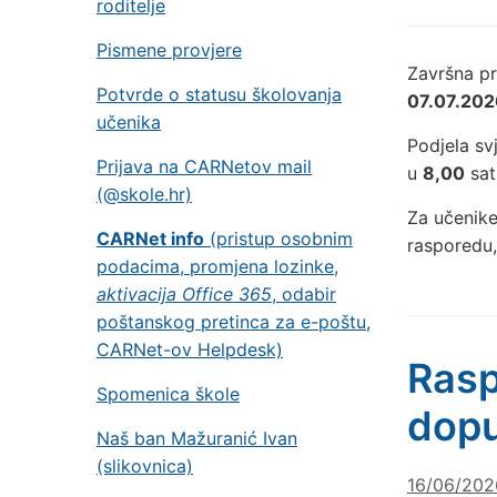
roditelje
Pismene provjere
Završna pr
Potvrde o statusu školovanja
07.07.202
učenika
Podjela s
Prijava na CARNetov mail
u
8,00
sati
(@skole.hr)
Za učenike
CARNet info
(pristup osobnim
rasporedu
podacima, promjena lozinke,
aktivacija Office 365
, odabir
poštanskog pretinca za e-poštu,
CARNet-ov Helpdesk)
Rasp
Spomenica škole
dopu
Naš ban Mažuranić Ivan
(slikovnica)
16/06/202