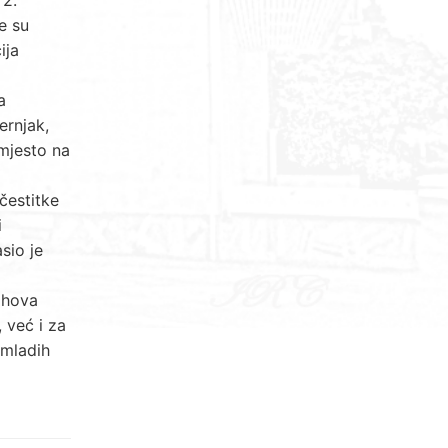
e su
ija
a
ernjak,
 mjesto na
čestitke
i
sio je
jihova
 već i za
 mladih