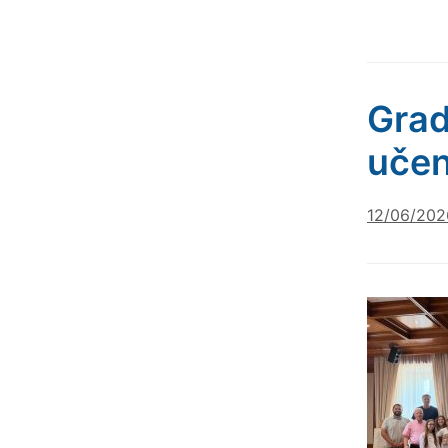
Grad
učen
12/06/202