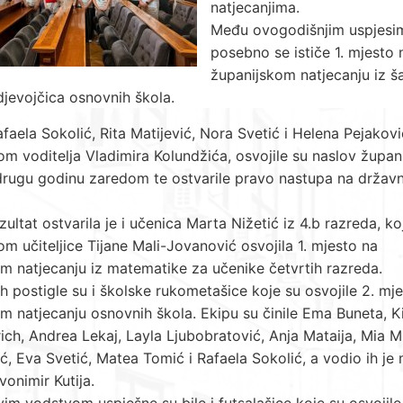
natjecanjima.
Među ovogodišnjim uspjesi
posebno se ističe 1. mjesto 
županijskom natjecanju iz š
 djevojčica osnovnih škola.
faela Sokolić, Rita Matijević, Nora Svetić i Helena Pejakov
m voditelja Vladimira Kolundžića, osvojile su naslov župani
drugu godinu zaredom te ostvarile pravo nastupa na drža
zultat ostvarila je i učenica Marta Nižetić iz 4.b razreda, ko
m učiteljice Tijane Mali-Jovanović osvojila 1. mjesto na
m natjecanju iz matematike za učenike četvrtih razreda.
eh postigle su i školske rukometašice koje su osvojile 2. mj
m natjecanju osnovnih škola. Ekipu su činile Ema Buneta, K
ch, Andrea Lekaj, Layla Ljubobratović, Anja Mataija, Mia Mi
ć, Eva Svetić, Matea Tomić i Rafaela Sokolić, a vodio ih je
vonimir Kutija.
im vodstvom uspješne su bile i futsalašice koje su osvojile