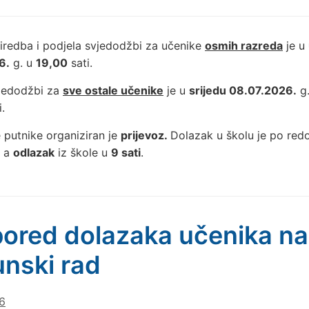
iredba i podjela svjedodžbi za učenike
osmih razreda
je u
6.
g. u
19,00
sati.
vjedodžbi za
sve ostale učenike
je u
srijedu 08.07.2026.
g
.
 putnike organiziran je
prijevoz.
Dolazak u školu je po re
, a
odlazak
iz škole u
9 sati
.
ored dolazaka učenika na
nski rad
6