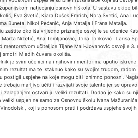
županijskom natjecanju osnovnih škola. U sastavu ekipe bil
kolić, Eva Svetić, Kiara Dušek Emrich, Nora Svetić, Ana Luc
ma Buneta, Nikol Pećanić, Anja Mataija i Frana Mataija.
u zaštite okoliša vrijedno priznanje osvojile su učenice Kat
 Marta Nižetić, Ana Tomljanović, Jona Tonković i Larisa Šp
d mentorstvom učiteljice Tijane Mali-Jovanović osvojile 3.
j smotri Mladih čuvara okoliša.
nik je svim učenicima i njihovim mentorima uputio iskrene 
nim rezultatima te istaknuo kako su svojim trudom, radom 
 postigli uspjehe na koje mogu biti iznimno ponosni. Nagla
e trebaju marljivo učiti i razvijati svoje talente jer se upravo
i zalaganjem ostvaruju veliki rezultati. Dodao je kako su n
 veliki uspjeh ne samo za Osnovnu školu Ivana Mažuranića,
Vinodolski, koji s ponosom prati i podržava uspjehe svojih
.