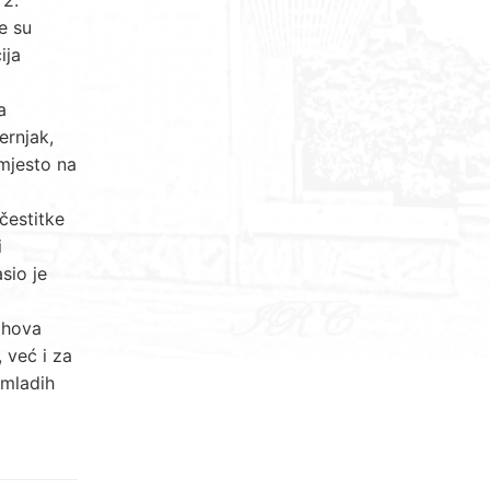
e su
ija
a
ernjak,
 mjesto na
čestitke
i
sio je
jihova
 već i za
 mladih