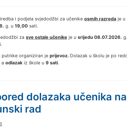
iredba i podjela svjedodžbi za učenike
osmih razreda
je u
6.
g. u
19,00
sati.
vjedodžbi za
sve ostale učenike
je u
srijedu 08.07.2026.
g
.
 putnike organiziran je
prijevoz.
Dolazak u školu je po re
, a
odlazak
iz škole u
9 sati
.
ored dolazaka učenika na
nski rad
6