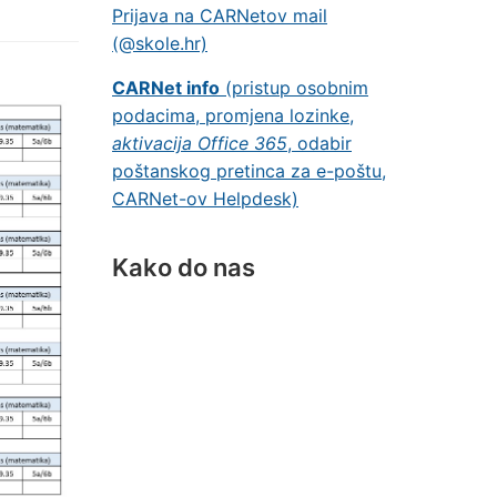
Prijava na CARNetov mail
(@skole.hr)
CARNet info
(pristup osobnim
podacima, promjena lozinke,
aktivacija Office 365
, odabir
poštanskog pretinca za e-poštu,
CARNet-ov Helpdesk)
Kako do nas