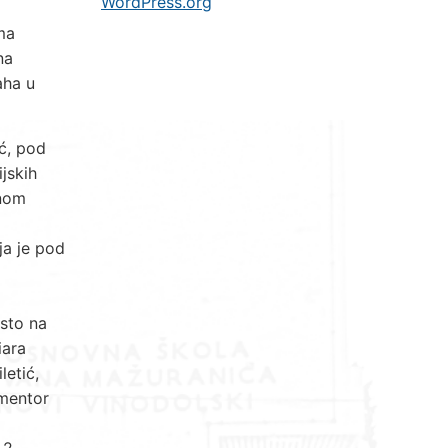
WordPress.org
ma
na
aha u
ić, pod
jskih
vnom
ja je pod
esto na
iara
letić,
 mentor
 2.