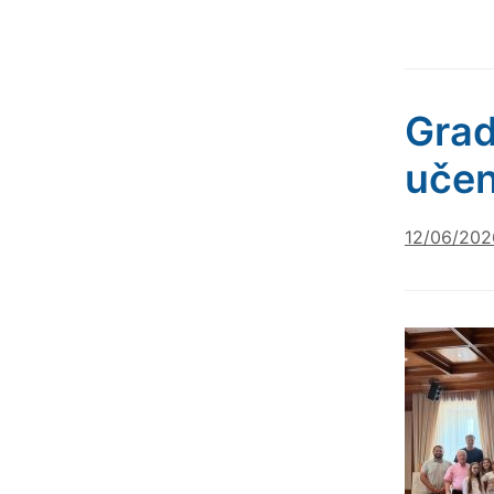
Grad
učen
12/06/202