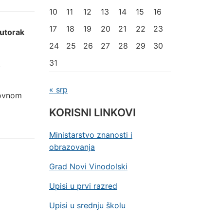
10
11
12
13
14
15
16
17
18
19
20
21
22
23
utorak
24
25
26
27
28
29
30
31
.
« srp
dovnom
KORISNI LINKOVI
Ministarstvo znanosti i
obrazovanja
Grad Novi Vinodolski
Upisi u prvi razred
Upisi u srednju školu