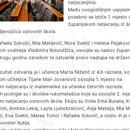
natjecanjima.
Među ovogodišnjim uspjesi
posebno se ističe 1. mjesto 
županijskom natjecanju iz š
 djevojčica osnovnih škola.
faela Sokolić, Rita Matijević, Nora Svetić i Helena Pejakov
m voditelja Vladimira Kolundžića, osvojile su naslov župani
drugu godinu zaredom te ostvarile pravo nastupa na drža
zultat ostvarila je i učenica Marta Nižetić iz 4.b razreda, ko
m učiteljice Tijane Mali-Jovanović osvojila 1. mjesto na
m natjecanju iz matematike za učenike četvrtih razreda.
eh postigle su i školske rukometašice koje su osvojile 2. mj
m natjecanju osnovnih škola. Ekipu su činile Ema Buneta, K
ch, Andrea Lekaj, Layla Ljubobratović, Anja Mataija, Mia Mi
ć, Eva Svetić, Matea Tomić i Rafaela Sokolić, a vodio ih je
vonimir Kutija.
im vodstvom uspješne su bile i futsalašice koje su osvojile