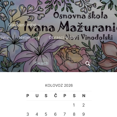
Glazbeni odjel
ivi
Natjecanja
Obrasci škole
Search
for:
KOLOVOZ 2026
P
U
S
Č
P
S
N
1
2
3
4
5
6
7
8
9