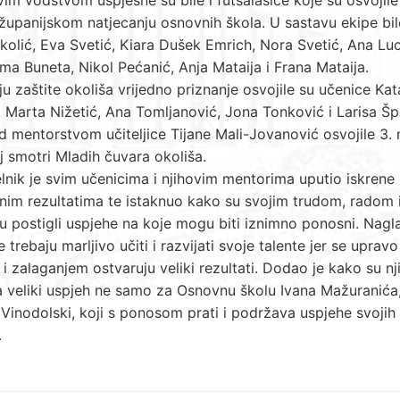
županijskom natjecanju osnovnih škola. U sastavu ekipe bil
kolić, Eva Svetić, Kiara Dušek Emrich, Nora Svetić, Ana Luc
ma Buneta, Nikol Pećanić, Anja Mataija i Frana Mataija.
u zaštite okoliša vrijedno priznanje osvojile su učenice Kat
 Marta Nižetić, Ana Tomljanović, Jona Tonković i Larisa Šp
d mentorstvom učiteljice Tijane Mali-Jovanović osvojile 3.
j smotri Mladih čuvara okoliša.
nik je svim učenicima i njihovim mentorima uputio iskrene 
nim rezultatima te istaknuo kako su svojim trudom, radom 
 postigli uspjehe na koje mogu biti iznimno ponosni. Nagla
e trebaju marljivo učiti i razvijati svoje talente jer se upravo
i zalaganjem ostvaruju veliki rezultati. Dodao je kako su n
 veliki uspjeh ne samo za Osnovnu školu Ivana Mažuranića,
Vinodolski, koji s ponosom prati i podržava uspjehe svojih
.