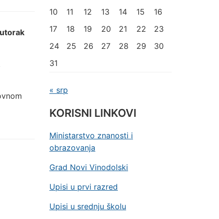
10
11
12
13
14
15
16
17
18
19
20
21
22
23
utorak
24
25
26
27
28
29
30
31
.
« srp
dovnom
KORISNI LINKOVI
Ministarstvo znanosti i
obrazovanja
Grad Novi Vinodolski
Upisi u prvi razred
Upisi u srednju školu