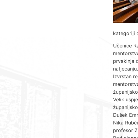
kategoriji
Učenice Ra
mentorstvo
prvakinja 
natjecanju.
Izvrstan re
mentorstvo
županijsko
Velik uspj
županijsko
Dušek Emri
Nika Rubči
profesor Z
Pod njegov