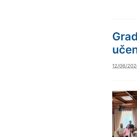
Grad
učen
12/06/202