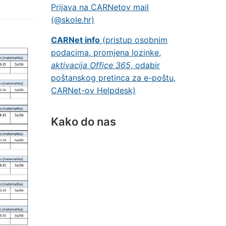
Prijava na CARNetov mail
(@skole.hr)
CARNet info
(pristup osobnim
podacima, promjena lozinke,
aktivacija Office 365
, odabir
poštanskog pretinca za e-poštu,
CARNet-ov Helpdesk)
Kako do nas