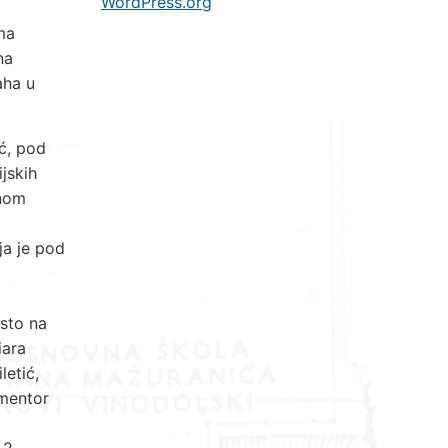
WordPress.org
ma
na
aha u
ić, pod
jskih
vnom
ja je pod
esto na
iara
letić,
 mentor
 2.