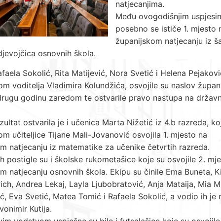
natjecanjima.
Među ovogodišnjim uspjesi
posebno se ističe 1. mjesto 
županijskom natjecanju iz š
 djevojčica osnovnih škola.
faela Sokolić, Rita Matijević, Nora Svetić i Helena Pejakov
m voditelja Vladimira Kolundžića, osvojile su naslov župani
drugu godinu zaredom te ostvarile pravo nastupa na drža
zultat ostvarila je i učenica Marta Nižetić iz 4.b razreda, ko
m učiteljice Tijane Mali-Jovanović osvojila 1. mjesto na
m natjecanju iz matematike za učenike četvrtih razreda.
eh postigle su i školske rukometašice koje su osvojile 2. mj
m natjecanju osnovnih škola. Ekipu su činile Ema Buneta, K
ch, Andrea Lekaj, Layla Ljubobratović, Anja Mataija, Mia Mi
ć, Eva Svetić, Matea Tomić i Rafaela Sokolić, a vodio ih je
vonimir Kutija.
im vodstvom uspješne su bile i futsalašice koje su osvojile