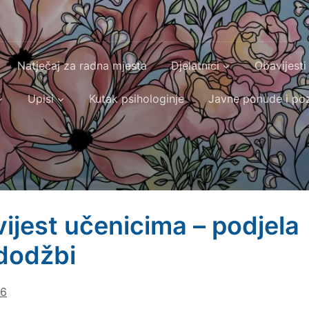
Natječaj za radna mjesta
Djelatnici
Obavijesti
Upisi
Kutak psihologinje
Javne ponude i poz
ijest učenicima – podjela
dodžbi
26