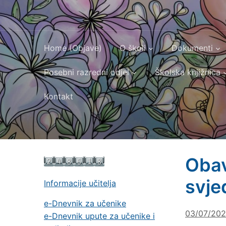
Home (Objave)
O školi
Dokumenti
Posebni razredni odjel
Školska knjižnica
Kontakt
Obav
svje
Informacije učitelja
e-Dnevnik za učenike
03/07/20
e-Dnevnik upute za učenike i