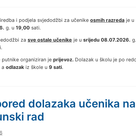
iredba i podjela svjedodžbi za učenike
osmih razreda
je u
6.
g. u
19,00
sati.
vjedodžbi za
sve ostale učenike
je u
srijedu 08.07.2026.
g
.
 putnike organiziran je
prijevoz.
Dolazak u školu je po re
, a
odlazak
iz škole u
9 sati
.
ored dolazaka učenika na
nski rad
6