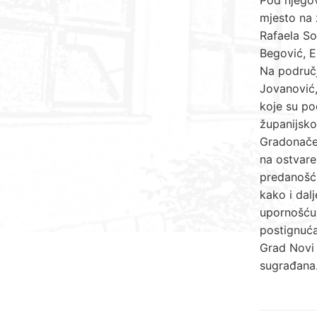
mjesto na 
Rafaela So
Begović, E
Na područj
Jovanović,
koje su po
županijsko
Gradonačel
na ostvare
predanošću
kako i dalj
upornošću 
postignuća
Grad Novi 
sugrađana