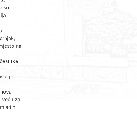
e su
ija
a
ernjak,
 mjesto na
čestitke
i
sio je
jihova
 već i za
 mladih