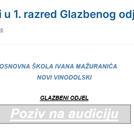
i u 1. razred Glazbenog od
26