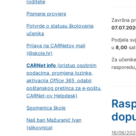
roditelje
Pismene provjere
Završna pr
Potvrde o statusu školovanja
07.07.202
učenika
Podjela s
Prijava na CARNetov mail
u
8,00
sati
(@skole.hr)
Za učenike
CARNet info
(pristup osobnim
rasporedu
podacima, promjena lozinke,
aktivacija Office 365
, odabir
poštanskog pretinca za e-poštu,
CARNet-ov Helpdesk)
Rasp
Spomenica škole
dopu
Naš ban Mažuranić Ivan
(slikovnica)
16/06/202