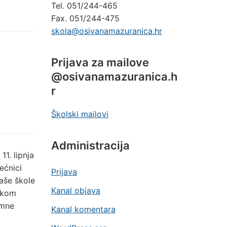
Tel. 051/244-465
Fax. 051/244-475
skola@osivanamazuranica.hr
Prijava za mailove
@osivanamazuranica.h
r
Školski mailovi
Administracija
11. lipnja
ećnici
Prijava
naše škole
Kanal objava
jekom
imne
Kanal komentara