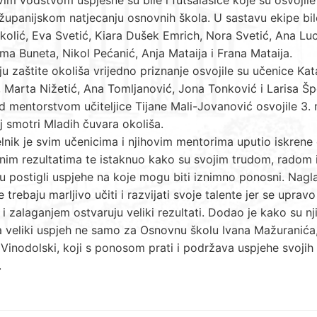
županijskom natjecanju osnovnih škola. U sastavu ekipe bil
kolić, Eva Svetić, Kiara Dušek Emrich, Nora Svetić, Ana Luc
ma Buneta, Nikol Pećanić, Anja Mataija i Frana Mataija.
u zaštite okoliša vrijedno priznanje osvojile su učenice Kat
 Marta Nižetić, Ana Tomljanović, Jona Tonković i Larisa Šp
d mentorstvom učiteljice Tijane Mali-Jovanović osvojile 3.
j smotri Mladih čuvara okoliša.
nik je svim učenicima i njihovim mentorima uputio iskrene 
nim rezultatima te istaknuo kako su svojim trudom, radom 
 postigli uspjehe na koje mogu biti iznimno ponosni. Nagla
e trebaju marljivo učiti i razvijati svoje talente jer se upravo
i zalaganjem ostvaruju veliki rezultati. Dodao je kako su n
 veliki uspjeh ne samo za Osnovnu školu Ivana Mažuranića,
Vinodolski, koji s ponosom prati i podržava uspjehe svojih
.