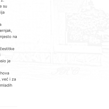
e su
ija
a
ernjak,
 mjesto na
čestitke
i
sio je
jihova
 već i za
 mladih