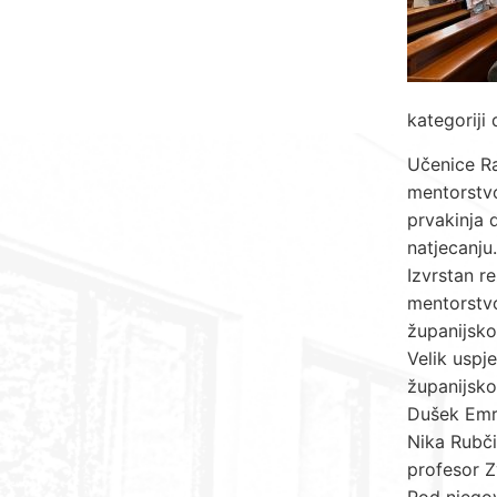
kategoriji
Učenice Ra
mentorstvo
prvakinja 
natjecanju.
Izvrstan re
mentorstvo
županijsko
Velik uspj
županijsko
Dušek Emri
Nika Rubči
profesor Z
Pod njegov