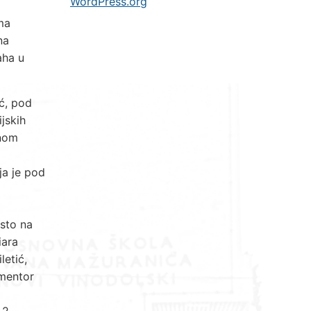
WordPress.org
ma
na
aha u
ić, pod
jskih
vnom
ja je pod
esto na
iara
letić,
 mentor
 2.