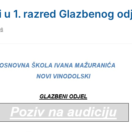
i u 1. razred Glazbenog od
26