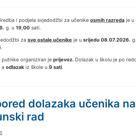
iredba i podjela svjedodžbi za učenike
osmih razreda
je u
6.
g. u
19,00
sati.
vjedodžbi za
sve ostale učenike
je u
srijedu 08.07.2026.
g
.
 putnike organiziran je
prijevoz.
Dolazak u školu je po re
, a
odlazak
iz škole u
9 sati
.
ored dolazaka učenika na
nski rad
6