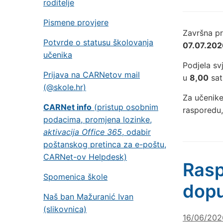
roditelje
Pismene provjere
Završna pr
Potvrde o statusu školovanja
07.07.202
učenika
Podjela s
Prijava na CARNetov mail
u
8,00
sati
(@skole.hr)
Za učenike
CARNet info
(pristup osobnim
rasporedu
podacima, promjena lozinke,
aktivacija Office 365
, odabir
poštanskog pretinca za e-poštu,
CARNet-ov Helpdesk)
Rasp
Spomenica škole
dopu
Naš ban Mažuranić Ivan
(slikovnica)
16/06/202