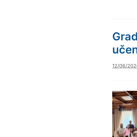
Grad
učen
12/06/202