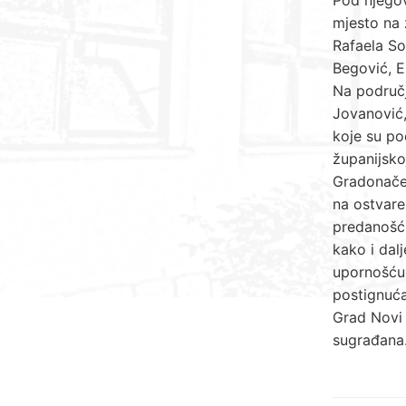
mjesto na 
Rafaela So
Begović, E
Na područj
Jovanović,
koje su po
županijsko
Gradonačel
na ostvare
predanošću
kako i dalj
upornošću 
postignuća
Grad Novi 
sugrađana