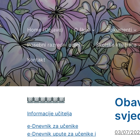
Home (Objave)
O školi
Dokumenti
Posebni razredni odjel
Školska knjižnica
Kontakt
Obav
svje
Informacije učitelja
e-Dnevnik za učenike
03/07/20
e-Dnevnik upute za učenike i