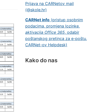
Prijava na CARNetov mail
(@skole.hr)
CARNet info
(pristup osobnim
podacima, promjena lozinke,
aktivacija Office 365
, odabir
poštanskog pretinca za e-poštu,
CARNet-ov Helpdesk)
Kako do nas