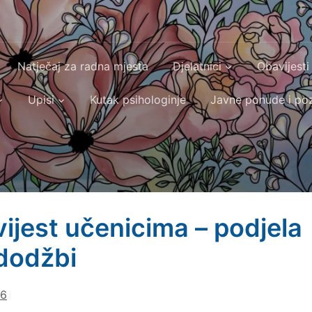
Natječaj za radna mjesta
Djelatnici
Obavijesti
Upisi
Kutak psihologinje
Javne ponude i poz
ijest učenicima – podjela
dodžbi
26