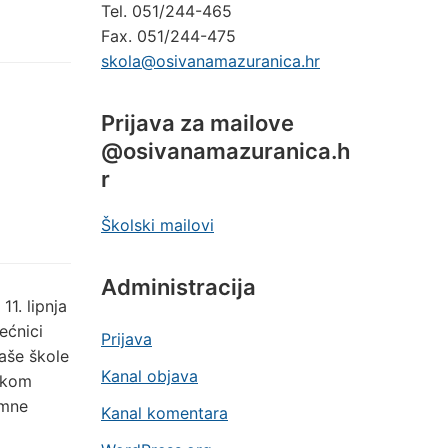
Tel. 051/244-465
Fax. 051/244-475
skola@osivanamazuranica.hr
Prijava za mailove
@osivanamazuranica.h
r
Školski mailovi
Administracija
11. lipnja
ećnici
Prijava
naše škole
Kanal objava
jekom
imne
Kanal komentara