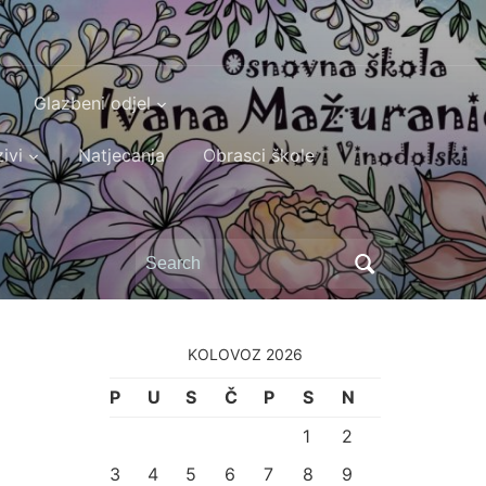
Glazbeni odjel
ivi
Natjecanja
Obrasci škole
Search
for:
KOLOVOZ 2026
P
U
S
Č
P
S
N
1
2
3
4
5
6
7
8
9