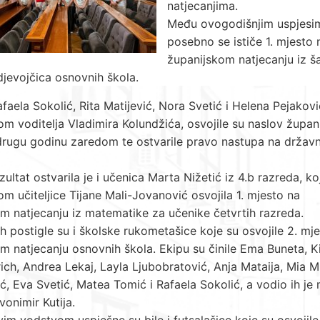
natjecanjima.
Među ovogodišnjim uspjesi
posebno se ističe 1. mjesto 
županijskom natjecanju iz š
 djevojčica osnovnih škola.
faela Sokolić, Rita Matijević, Nora Svetić i Helena Pejakov
m voditelja Vladimira Kolundžića, osvojile su naslov župani
drugu godinu zaredom te ostvarile pravo nastupa na drža
zultat ostvarila je i učenica Marta Nižetić iz 4.b razreda, ko
m učiteljice Tijane Mali-Jovanović osvojila 1. mjesto na
m natjecanju iz matematike za učenike četvrtih razreda.
eh postigle su i školske rukometašice koje su osvojile 2. mj
m natjecanju osnovnih škola. Ekipu su činile Ema Buneta, K
ch, Andrea Lekaj, Layla Ljubobratović, Anja Mataija, Mia Mi
ć, Eva Svetić, Matea Tomić i Rafaela Sokolić, a vodio ih je
vonimir Kutija.
im vodstvom uspješne su bile i futsalašice koje su osvojile