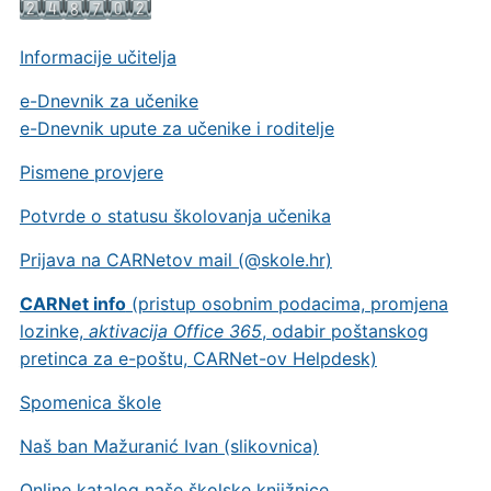
Informacije učitelja
e-Dnevnik za učenike
e-Dnevnik upute za učenike i roditelje
Pismene provjere
Potvrde o statusu školovanja učenika
Prijava na CARNetov mail (@skole.hr)
CARNet info
(pristup osobnim podacima, promjena
lozinke,
aktivacija Office 365
, odabir poštanskog
pretinca za e-poštu, CARNet-ov Helpdesk)
Spomenica škole
Naš ban Mažuranić Ivan (slikovnica)
Online katalog naše školske knjižnice