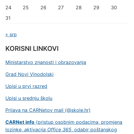
24
25
26
27
28
29
30
31
« srp
KORISNI LINKOVI
Ministarstvo znanosti i obrazovanja
Grad Novi Vinodolski
Upisi u prvi razred
Upisi u srednju školu
Prijava na CARNetov mail (@skole.hr)
CARNet info
(pristup osobnim podacima, promjena
lozinke,
aktivacija Office 365
, odabir poštanskog