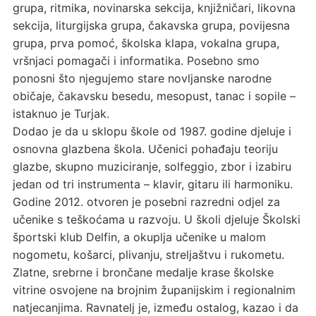
grupa, ritmika, novinarska sekcija, knjižničari, likovna
sekcija, liturgijska grupa, čakavska grupa, povijesna
grupa, prva pomoć, školska klapa, vokalna grupa,
vršnjaci pomagači i informatika. Posebno smo
ponosni što njegujemo stare novljanske narodne
običaje, čakavsku besedu, mesopust, tanac i sopile –
istaknuo je Turjak.
Dodao je da u sklopu škole od 1987. godine djeluje i
osnovna glazbena škola. Učenici pohađaju teoriju
glazbe, skupno muziciranje, solfeggio, zbor i izabiru
jedan od tri instrumenta – klavir, gitaru ili harmoniku.
Godine 2012. otvoren je posebni razredni odjel za
učenike s teškoćama u razvoju. U školi djeluje Školski
športski klub Delfin, a okuplja učenike u malom
nogometu, košarci, plivanju, streljaštvu i rukometu.
Zlatne, srebrne i brončane medalje krase školske
vitrine osvojene na brojnim županijskim i regionalnim
natjecanjima. Ravnatelj je, između ostalog, kazao i da