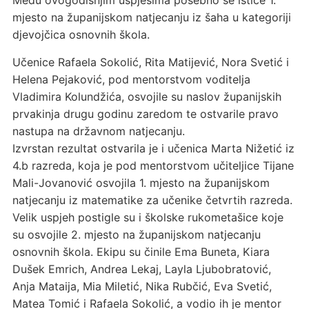
Među ovogodišnjim uspjesima posebno se ističe 1.
mjesto na županijskom natjecanju iz šaha u kategoriji
djevojčica osnovnih škola.
Učenice Rafaela Sokolić, Rita Matijević, Nora Svetić i
Helena Pejaković, pod mentorstvom voditelja
Vladimira Kolundžića, osvojile su naslov županijskih
prvakinja drugu godinu zaredom te ostvarile pravo
nastupa na državnom natjecanju.
Izvrstan rezultat ostvarila je i učenica Marta Nižetić iz
4.b razreda, koja je pod mentorstvom učiteljice Tijane
Mali-Jovanović osvojila 1. mjesto na županijskom
natjecanju iz matematike za učenike četvrtih razreda.
Velik uspjeh postigle su i školske rukometašice koje
su osvojile 2. mjesto na županijskom natjecanju
osnovnih škola. Ekipu su činile Ema Buneta, Kiara
Dušek Emrich, Andrea Lekaj, Layla Ljubobratović,
Anja Mataija, Mia Miletić, Nika Rubčić, Eva Svetić,
Matea Tomić i Rafaela Sokolić, a vodio ih je mentor