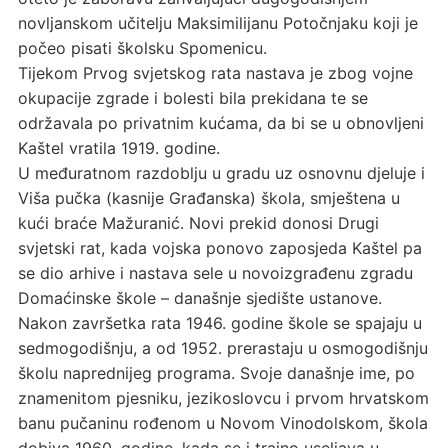
novljanskom učitelju Maksimilijanu Potočnjaku koji je
počeo pisati školsku Spomenicu.
Tijekom Prvog svjetskog rata nastava je zbog vojne
okupacije zgrade i bolesti bila prekidana te se
održavala po privatnim kućama, da bi se u obnovljeni
Kaštel vratila 1919. godine.
U međuratnom razdoblju u gradu uz osnovnu djeluje i
Viša pučka (kasnije Građanska) škola, smještena u
kući braće Mažuranić. Novi prekid donosi Drugi
svjetski rat, kada vojska ponovo zaposjeda Kaštel pa
se dio arhive i nastava sele u novoizgrađenu zgradu
Domaćinske škole – današnje sjedište ustanove.
Nakon završetka rata 1946. godine škole se spajaju u
sedmogodišnju, a od 1952. prerastaju u osmogodišnju
školu naprednijeg programa. Svoje današnje ime, po
znamenitom pjesniku, jezikoslovcu i prvom hrvatskom
banu pučaninu rođenom u Novom Vinodolskom, škola
dobiva 1960. godine, kada se i trajno useljava u