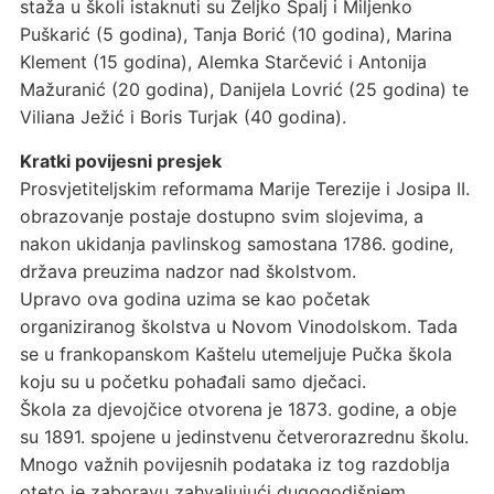
staža u školi istaknuti su Željko Špalj i Miljenko
Puškarić (5 godina), Tanja Borić (10 godina), Marina
Klement (15 godina), Alemka Starčević i Antonija
Mažuranić (20 godina), Danijela Lovrić (25 godina) te
Viliana Ježić i Boris Turjak (40 godina).
Kratki povijesni presjek
Prosvjetiteljskim reformama Marije Terezije i Josipa II.
obrazovanje postaje dostupno svim slojevima, a
nakon ukidanja pavlinskog samostana 1786. godine,
država preuzima nadzor nad školstvom.
Upravo ova godina uzima se kao početak
organiziranog školstva u Novom Vinodolskom. Tada
se u frankopanskom Kaštelu utemeljuje Pučka škola
koju su u početku pohađali samo dječaci.
Škola za djevojčice otvorena je 1873. godine, a obje
su 1891. spojene u jedinstvenu četverorazrednu školu.
Mnogo važnih povijesnih podataka iz tog razdoblja
oteto je zaboravu zahvaljujući dugogodišnjem