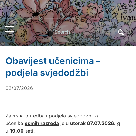
Search
Toggle
for:
mobile
menu
Obavijest učenicima –
podjela svjedodžbi
03/07/2026
Završna priredba i podjela svjedodžbi za
učenike
osmih razreda
je u
utorak 07.07.2026.
g.
u
19,00
sati.