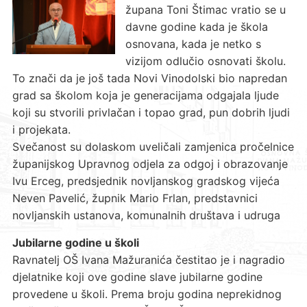
župana Toni Štimac vratio se u
davne godine kada je škola
osnovana, kada je netko s
vizijom odlučio osnovati školu.
To znači da je još tada Novi Vinodolski bio napredan
grad sa školom koja je generacijama odgajala ljude
koji su stvorili privlačan i topao grad, pun dobrih ljudi
i projekata.
Svečanost su dolaskom uveličali zamjenica pročelnice
županijskog Upravnog odjela za odgoj i obrazovanje
Ivu Erceg, predsjednik novljanskog gradskog vijeća
Neven Pavelić, župnik Mario Frlan, predstavnici
novljanskih ustanova, komunalnih društava i udruga
Jubilarne godine u školi
Ravnatelj OŠ Ivana Mažuranića čestitao je i nagradio
djelatnike koji ove godine slave jubilarne godine
provedene u školi. Prema broju godina neprekidnog