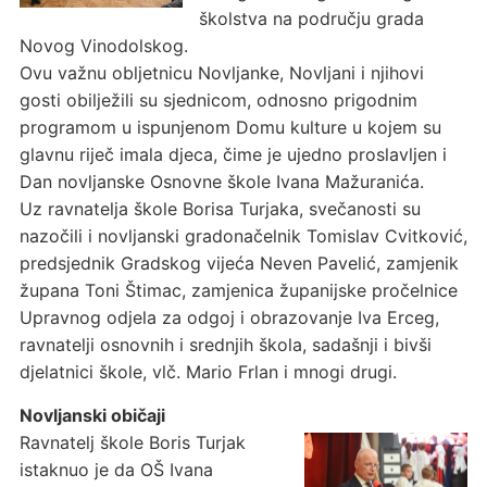
školstva na području grada
Novog Vinodolskog.
Ovu važnu obljetnicu Novljanke, Novljani i njihovi
gosti obilježili su sjednicom, odnosno prigodnim
programom u ispunjenom Domu kulture u kojem su
glavnu riječ imala djeca, čime je ujedno proslavljen i
Dan novljanske Osnovne škole Ivana Mažuranića.
Uz ravnatelja škole Borisa Turjaka, svečanosti su
nazočili i novljanski gradonačelnik Tomislav Cvitković,
predsjednik Gradskog vijeća Neven Pavelić, zamjenik
župana Toni Štimac, zamjenica županijske pročelnice
Upravnog odjela za odgoj i obrazovanje Iva Erceg,
ravnatelji osnovnih i srednjih škola, sadašnji i bivši
djelatnici škole, vlč. Mario Frlan i mnogi drugi.
Novljanski običaji
Ravnatelj škole Boris Turjak
istaknuo je da OŠ Ivana