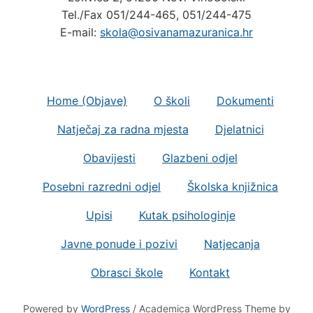
Tel./Fax 051/244-465, 051/244-475
E-mail:
skola@osivanamazuranica.hr
Home (Objave)
O školi
Dokumenti
Natječaj za radna mjesta
Djelatnici
Obavijesti
Glazbeni odjel
Posebni razredni odjel
Školska knjižnica
Upisi
Kutak psihologinje
Javne ponude i pozivi
Natjecanja
Obrasci škole
Kontakt
Powered by
WordPress
/ Academica WordPress Theme by