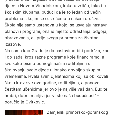
djece u Novom Vinodolskom, kako u vrtiću, tako i u
školskim klupama, budući da je to jedan od većih
problema s kojim se susrećemo u našem društvu.
Škola nije samo ustanova u kojoj se usvajaju nastavni
planovi i programi, ona je mjesto odrastanja, odgoja,
obrazovanja, ali prije svega priprema za životne
izazove.
Na nama kao Gradu je da nastavimo biti podrška, kao
i do sada, kroz razne programe koje financiramo, a
sve kako bismo pomogli našim roditeljima u
školovanju svoje djece u ionako dovoljno skupim
vremenima. Hvala svim djelatnicima koji su oblikovali
školu kroz sve ove godine, roditeljima, a ponovo
čestitam učenicima jer ovo je najviše vaš dan. Budite
hrabri, dobri, marljivi jer vi ste naša budućnost“ –
poručio je Cvitković.
Zamjenik primorsko-goranskog