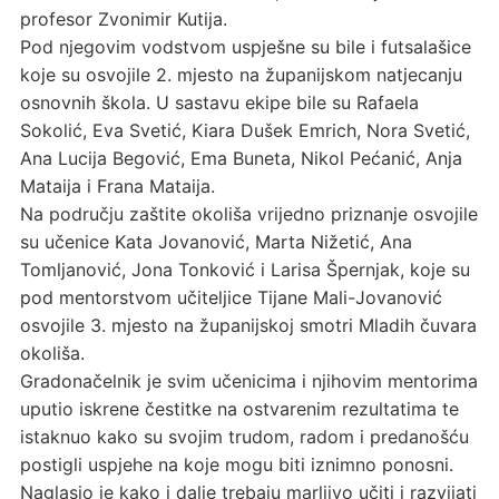
profesor Zvonimir Kutija.
Pod njegovim vodstvom uspješne su bile i futsalašice
koje su osvojile 2. mjesto na županijskom natjecanju
osnovnih škola. U sastavu ekipe bile su Rafaela
Sokolić, Eva Svetić, Kiara Dušek Emrich, Nora Svetić,
Ana Lucija Begović, Ema Buneta, Nikol Pećanić, Anja
Mataija i Frana Mataija.
Na području zaštite okoliša vrijedno priznanje osvojile
su učenice Kata Jovanović, Marta Nižetić, Ana
Tomljanović, Jona Tonković i Larisa Špernjak, koje su
pod mentorstvom učiteljice Tijane Mali-Jovanović
osvojile 3. mjesto na županijskoj smotri Mladih čuvara
okoliša.
Gradonačelnik je svim učenicima i njihovim mentorima
uputio iskrene čestitke na ostvarenim rezultatima te
istaknuo kako su svojim trudom, radom i predanošću
postigli uspjehe na koje mogu biti iznimno ponosni.
Naglasio je kako i dalje trebaju marljivo učiti i razvijati