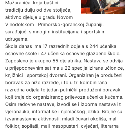
Mažuranića, koja baštini
tradiciju dulju od dva stoljeća,
aktivno djeluje u gradu Novom
Vinodolskom i Primorsko-goranskoj županiji,
surađujući s mnogim institucijama i sportskim
udrugama.
Škola danas ima 17 razrednih odjela s 244 učenika
osnovne škole i 47 učenika osnovne glazbene škole.
Zaposleno je ukupno 55 djelatnika. Nastava se odvija
u prijepodnevnim satima u 22 specijalizirane učionice,
knjižnici i sportskoj dvorani. Organiziran je produženi
boravak za niže razrede, i to u tri kombinirana
razredna odjela te jedan putnički produženi boravak
koji traje do organiziranog prijevoza učenika kućama.
Osim redovne nastave, izvodi se i izborna nastava iz
vjeronauka, informatike i njemačkog jezika. Brojne su
izvannastavne aktivnosti: mladi čuvari okoliša, mali
folklor, sopilaši, mali mesopustari, cvjećari, literarna