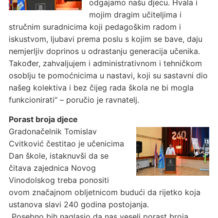
odgajamo našu djecu. Hvala i
mojim dragim učiteljima i
stručnim suradnicima koji pedagoškim radom i
iskustvom, ljubavi prema poslu s kojim se bave, daju
nemjerljiv doprinos u odrastanju generacija učenika.
Također, zahvaljujem i administrativnom i tehničkom
osoblju te pomoćnicima u nastavi, koji su sastavni dio
našeg kolektiva i bez čijeg rada škola ne bi mogla
funkcionirati“ – poručio je ravnatelj.
Porast broja djece
Gradonačelnik Tomislav
Cvitković čestitao je učenicima
Dan škole, istaknuvši da se
čitava zajednica Novog
Vinodolskog treba ponositi
ovom značajnom obljetnicom budući da rijetko koja
ustanova slavi 240 godina postojanja.
„Posebno bih naglasio da nas veseli porast broja