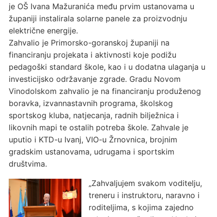
je OŠ Ivana Mažuranića među prvim ustanovama u
županiji instalirala solarne panele za proizvodnju
električne energije.
Zahvalio je Primorsko-goranskoj županiji na
financiranju projekata i aktivnosti koje podižu
pedagoški standard škole, kao i u dodatna ulaganja u
investicijsko održavanje zgrade. Gradu Novom
Vinodolskom zahvalio je na financiranju produženog
boravka, izvannastavnih programa, školskog
sportskog kluba, natjecanja, radnih bilježnica i
likovnih mapi te ostalih potreba škole. Zahvale je
uputio i KTD-u Ivanj, VIO-u Žrnovnica, brojnim
gradskim ustanovama, udrugama i sportskim
društvima.
„Zahvaljujem svakom voditelju,
treneru i instruktoru, naravno i
roditeljima, s kojima zajedno