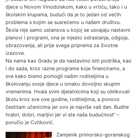
djece u Novom Vinodolskom, kako u vrtiću, tako i u
školskim klupama, budući da je to jedan od većih
problema s kojim se susrećemo u našem društvu.
Škola nije samo ustanova u kojoj se usvajaju nastavni
planovi i programi, ona je mjesto odrastanja, odgoja,
obrazovanja, ali prije svega priprema za životne
izazove.
Na nama kao Gradu je da nastavimo biti podrška, kao
i do sada, kroz razne programe koje financiramo, a
sve kako bismo pomogli našim roditeljima u
školovanju svoje djece u ionako dovoljno skupim
vremenima. Hvala svim djelatnicima koji su oblikovali
školu kroz sve ove godine, roditeljima, a ponovo
čestitam učenicima jer ovo je najviše vaš dan. Budite
hrabri, dobri, marljivi jer vi ste naša budućnost“ –
poručio je Cvitković.
Zamjenik primorsko-goranskog