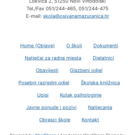
Tel./Fax 051/244-465, 051/244-475
E-mail:
skola@osivanamazuranica.hr
Home (Objave)
O školi
Dokumenti
Natječaj za radna mjesta
Djelatnici
Obavijesti
Glazbeni odjel
Posebni razredni odjel
Školska knjižnica
Upisi
Kutak psihologinje
Javne ponude i pozivi
Natjecanja
Obrasci škole
Kontakt
Powered by
WordPress
/ Academica WordPress Theme by