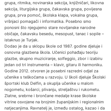
grupa, ritmika, novinarska sekcija, knjižničari, likovna
sekcija, liturgijska grupa, čakavska grupa, povijesna
grupa, prva pomoć, školska klapa, vokalna grupa,
vršnjaci pomagači i informatika. Posebno smo
ponosni što njegujemo stare novljanske narodne
običaje, čakavsku besedu, mesopust, tanac i sopile –
istaknuo je Turjak.
Dodao je da u sklopu škole od 1987. godine djeluje i
osnovna glazbena škola. Učenici pohađaju teoriju
glazbe, skupno muziciranje, solfeggio, zbor i izabiru
jedan od tri instrumenta – klavir, gitaru ili harmoniku.
Godine 2012. otvoren je posebni razredni odjel za
učenike s teškoćama u razvoju. U školi djeluje Školski
športski klub Delfin, a okuplja učenike u malom
nogometu, košarci, plivanju, streljaštvu i rukometu.
Zlatne, srebrne i brončane medalje krase školske
vitrine osvojene na brojnim županijskim i regionalnim
natjecanjima. Ravnatelj je, između ostalog, kazao i da