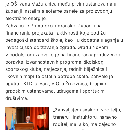
je OŠ Ivana Mažuranića među prvim ustanovama u
županiji instalirala solarne panele za proizvodnju
električne energije.
Zahvalio je Primorsko-goranskoj županiji na
financiranju projekata i aktivnosti koje podižu
pedagoški standard škole, kao i u dodatna ulaganja u
investicijsko održavanje zgrade. Gradu Novom
Vinodolskom zahvalio je na financiranju produženog
boravka, izvannastavnih programa, školskog
sportskog kluba, natjecanja, radnih bilježnica i
likovnih mapi te ostalih potreba škole. Zahvale je
uputio i KTD-u Ivanj, VIO-u Žrnovnica, brojnim
gradskim ustanovama, udrugama i sportskim
društvima.
„Zahvaljujem svakom voditelju,
treneru i instruktoru, naravno i
roditeljima, s kojima zajedno