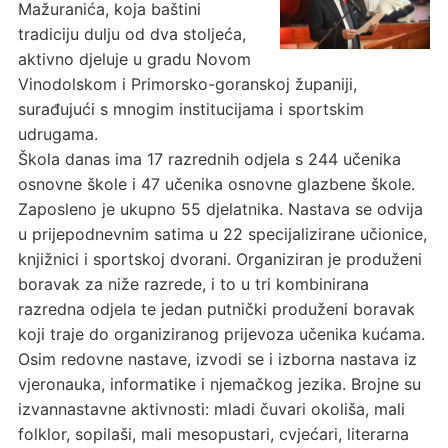
Mažuranića, koja baštini
tradiciju dulju od dva stoljeća,
aktivno djeluje u gradu Novom
Vinodolskom i Primorsko-goranskoj županiji,
surađujući s mnogim institucijama i sportskim
udrugama.
Škola danas ima 17 razrednih odjela s 244 učenika
osnovne škole i 47 učenika osnovne glazbene škole.
Zaposleno je ukupno 55 djelatnika. Nastava se odvija
u prijepodnevnim satima u 22 specijalizirane učionice,
knjižnici i sportskoj dvorani. Organiziran je produženi
boravak za niže razrede, i to u tri kombinirana
razredna odjela te jedan putnički produženi boravak
koji traje do organiziranog prijevoza učenika kućama.
Osim redovne nastave, izvodi se i izborna nastava iz
vjeronauka, informatike i njemačkog jezika. Brojne su
izvannastavne aktivnosti: mladi čuvari okoliša, mali
folklor, sopilaši, mali mesopustari, cvjećari, literarna