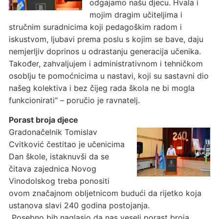
odgajamo našu djecu. Hvala i
mojim dragim učiteljima i
stručnim suradnicima koji pedagoškim radom i
iskustvom, ljubavi prema poslu s kojim se bave, daju
nemjerljiv doprinos u odrastanju generacija učenika.
Također, zahvaljujem i administrativnom i tehničkom
osoblju te pomoćnicima u nastavi, koji su sastavni dio
našeg kolektiva i bez čijeg rada škola ne bi mogla
funkcionirati“ – poručio je ravnatelj.
Porast broja djece
Gradonačelnik Tomislav
Cvitković čestitao je učenicima
Dan škole, istaknuvši da se
čitava zajednica Novog
Vinodolskog treba ponositi
ovom značajnom obljetnicom budući da rijetko koja
ustanova slavi 240 godina postojanja.
„Posebno bih naglasio da nas veseli porast broja