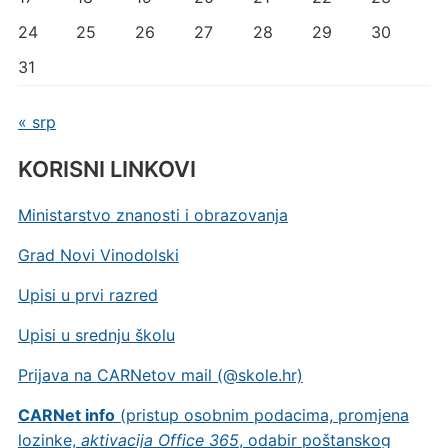
24
25
26
27
28
29
30
31
« srp
KORISNI LINKOVI
Ministarstvo znanosti i obrazovanja
Grad Novi Vinodolski
Upisi u prvi razred
Upisi u srednju školu
Prijava na CARNetov mail (@skole.hr)
CARNet info
(pristup osobnim podacima, promjena
lozinke,
aktivacija Office 365
, odabir poštanskog