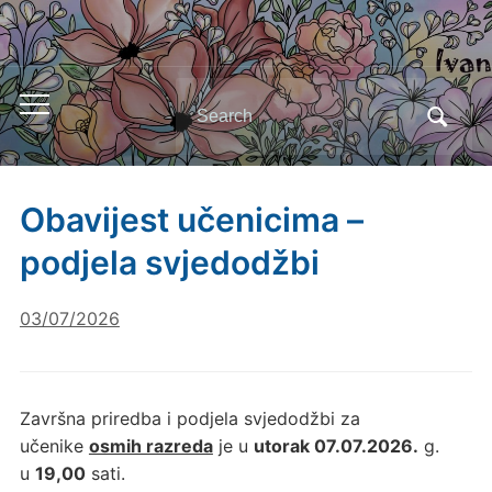
Search
Toggle
for:
mobile
menu
Obavijest učenicima –
podjela svjedodžbi
03/07/2026
Završna priredba i podjela svjedodžbi za
učenike
osmih razreda
je u
utorak 07.07.2026.
g.
u
19,00
sati.