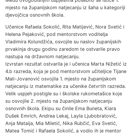
Među ovogodišnjim uspjesima posebno se ističe 1.
mjesto na županijskom natjecanju iz šaha u kategoriji
djevojčica osnovnih škola.
Učenice Rafaela Sokolić, Rita Matijević, Nora Svetić i
Helena Pejaković, pod mentorstvom voditelja
Vladimira Kolundžića, osvojile su naslov županijskih
prvakinja drugu godinu zaredom te ostvarile pravo
nastupa na državnom natjecanju.
Izvrstan rezultat ostvarila je i učenica Marta Nižetić iz
4.b razreda, koja je pod mentorstvom učiteljice Tijane
Mali-Jovanović osvojila 1. mjesto na županijskom
natjecanju iz matematike za učenike četvrtih razreda.
Velik uspjeh postigle su i školske rukometašice koje
su osvojile 2. mjesto na županijskom natjecanju
osnovnih škola. Ekipu su činile Ema Buneta, Kiara
Dušek Emrich, Andrea Lekaj, Layla Ljubobratović,
Anja Mataija, Mia Miletić, Nika Rubčić, Eva Svetić,
Matea Tomić i Rafaela Sokolić, a vodio ih je mentor