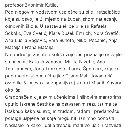
profesor Zvonimir Kutija.
Pod njegovim vodstvom uspješne su bile i futsalašice
koje su osvojile 2. mjesto na županijskom natjecanju
osnovnih škola. U sastavu ekipe bile su Rafaela
Sokolić, Eva Svetić, Kiara Dušek Emrich, Nora Svetić,
Ana Lucija Begović, Ema Buneta, Nikol Pećanić, Anja
Mataija i Frana Mataija.
Na području zaštite okoliša vrijedno priznanje osvojile
su učenice Kata Jovanović, Marta Nižetić, Ana
Tomljanović, Jona Tonković i Larisa Špernjak, koje su
pod mentorstvom učiteljice Tijane Mali-Jovanović
osvojile 3. mjesto na županijskoj smotri Mladih čuvara
okoliša.
Gradonačelnik je svim učenicima i njihovim mentorima
uputio iskrene čestitke na ostvarenim rezultatima te
istaknuo kako su svojim trudom, radom i predanošću
postigli uspjehe na koje mogu biti iznimno ponosni.
Naglasio je kako i dalje trebaju marljivo učiti i razvijati