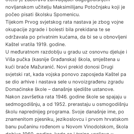
novljanskom učitelju Maksimilijanu Potočnjaku koji je
počeo pisati školsku Spomenicu.
Tijekom Prvog svjetskog rata nastava je zbog vojne
okupacije zgrade i bolesti bila prekidana te se
održavala po privatnim kućama, da bi se u obnovljeni
Kaštel vratila 1919. godine.
U međuratnom razdoblju u gradu uz osnovnu djeluje i
Viša pučka (kasnije Građanska) škola, smještena u
kući braće Mažuranić. Novi prekid donosi Drugi
svjetski rat, kada vojska ponovo zaposjeda Kaštel pa
se dio arhive i nastava sele u novoizgrađenu zgradu
Domaćinske škole – današnje sjedište ustanove.
Nakon završetka rata 1946. godine škole se spajaju u
sedmogodišnju, a od 1952. prerastaju u osmogodišnju
školu naprednijeg programa. Svoje današnje ime, po
znamenitom pjesniku, jezikoslovcu i prvom hrvatskom
banu pučaninu rođenom u Novom Vinodolskom, škola
dobiva 1960. godine, kada se i trajno useljava u