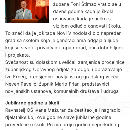
župana Toni Štimac vratio se u
davne godine kada je škola
osnovana, kada je netko s
vizijom odlučio osnovati školu.
To znači da je još tada Novi Vinodolski bio napredan
grad sa školom koja je generacijama odgajala ljude
koji su stvorili privlačan i topao grad, pun dobrih ljudi
i projekata.
Svečanost su dolaskom uveličali zamjenica pročelnice
županijskog Upravnog odjela za odgoj i obrazovanje
Ivu Erceg, predsjednik novljanskog gradskog vijeća
Neven Pavelić, župnik Mario Frlan, predstavnici
novljanskih ustanova, komunalnih društava i udruga
Jubilarne godine u školi
Ravnatelj OŠ Ivana Mažuranića čestitao je i nagradio
djelatnike koji ove godine slave jubilarne godine
provedene u školi. Prema broju godina neprekidnog