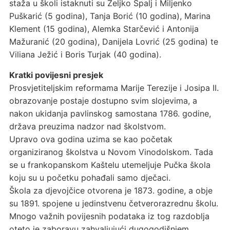
staža u školi istaknuti su Željko Špalj i Miljenko
Puškarić (5 godina), Tanja Borić (10 godina), Marina
Klement (15 godina), Alemka Starčević i Antonija
Mažuranić (20 godina), Danijela Lovrić (25 godina) te
Viliana Ježić i Boris Turjak (40 godina).
Kratki povijesni presjek
Prosvjetiteljskim reformama Marije Terezije i Josipa II.
obrazovanje postaje dostupno svim slojevima, a
nakon ukidanja pavlinskog samostana 1786. godine,
država preuzima nadzor nad školstvom.
Upravo ova godina uzima se kao početak
organiziranog školstva u Novom Vinodolskom. Tada
se u frankopanskom Kaštelu utemeljuje Pučka škola
koju su u početku pohađali samo dječaci.
Škola za djevojčice otvorena je 1873. godine, a obje
su 1891. spojene u jedinstvenu četverorazrednu školu.
Mnogo važnih povijesnih podataka iz tog razdoblja
oteto je zaboravu zahvaljujući dugogodišnjem