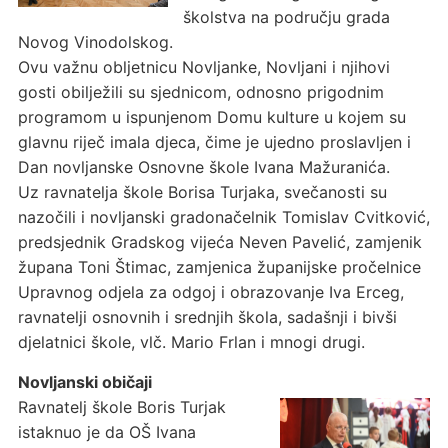
školstva na području grada
Novog Vinodolskog.
Ovu važnu obljetnicu Novljanke, Novljani i njihovi
gosti obilježili su sjednicom, odnosno prigodnim
programom u ispunjenom Domu kulture u kojem su
glavnu riječ imala djeca, čime je ujedno proslavljen i
Dan novljanske Osnovne škole Ivana Mažuranića.
Uz ravnatelja škole Borisa Turjaka, svečanosti su
nazočili i novljanski gradonačelnik Tomislav Cvitković,
predsjednik Gradskog vijeća Neven Pavelić, zamjenik
župana Toni Štimac, zamjenica županijske pročelnice
Upravnog odjela za odgoj i obrazovanje Iva Erceg,
ravnatelji osnovnih i srednjih škola, sadašnji i bivši
djelatnici škole, vlč. Mario Frlan i mnogi drugi.
Novljanski običaji
Ravnatelj škole Boris Turjak
istaknuo je da OŠ Ivana