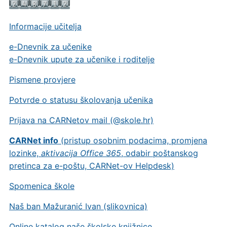
Informacije učitelja
e-Dnevnik za učenike
e-Dnevnik upute za učenike i roditelje
Pismene provjere
Potvrde o statusu školovanja učenika
Prijava na CARNetov mail (@skole.hr)
CARNet info
(pristup osobnim podacima, promjena
lozinke,
aktivacija Office 365
, odabir poštanskog
pretinca za e-poštu, CARNet-ov Helpdesk)
Spomenica škole
Naš ban Mažuranić Ivan (slikovnica)
Online katalog naše školske knjižnice