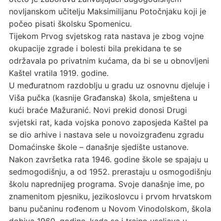
novljanskom učitelju Maksimilijanu Potočnjaku koji je
počeo pisati školsku Spomenicu.
Tijekom Prvog svjetskog rata nastava je zbog vojne
okupacije zgrade i bolesti bila prekidana te se
održavala po privatnim kućama, da bi se u obnovljeni
Kaštel vratila 1919. godine.
U međuratnom razdoblju u gradu uz osnovnu djeluje i
Viša pučka (kasnije Građanska) škola, smještena u
kući braće Mažuranić. Novi prekid donosi Drugi
svjetski rat, kada vojska ponovo zaposjeda Kaštel pa
se dio arhive i nastava sele u novoizgrađenu zgradu
Domaćinske škole – današnje sjedište ustanove.
Nakon završetka rata 1946. godine škole se spajaju u
sedmogodišnju, a od 1952. prerastaju u osmogodišnju
školu naprednijeg programa. Svoje današnje ime, po
znamenitom pjesniku, jezikoslovcu i prvom hrvatskom
banu pučaninu rođenom u Novom Vinodolskom, škola
dobiva 1960. godine, kada se i trajno useljava u