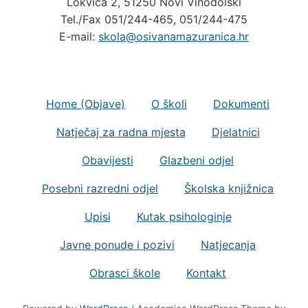
Tel./Fax 051/244-465, 051/244-475
E-mail:
skola@osivanamazuranica.hr
Home (Objave)
O školi
Dokumenti
Natječaj za radna mjesta
Djelatnici
Obavijesti
Glazbeni odjel
Posebni razredni odjel
Školska knjižnica
Upisi
Kutak psihologinje
Javne ponude i pozivi
Natjecanja
Obrasci škole
Kontakt
Powered by
WordPress
/ Academica WordPress Theme by