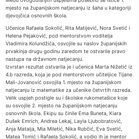
Među ovogodišnjim uspjesima posebno se ističe 1.
mjesto na županijskom natjecanju iz šaha u kategoriji
djevojčica osnovnih škola.
Učenice Rafaela Sokolić, Rita Matijević, Nora Svetić i
Helena Pejaković, pod mentorstvom voditelja
Vladimira Kolundžića, osvojile su naslov županijskih
prvakinja drugu godinu zaredom te ostvarile pravo
nastupa na državnom natjecanju.
Izvrstan rezultat ostvarila je i učenica Marta Nižetić iz
4.b razreda, koja je pod mentorstvom učiteljice Tijane
Mali-Jovanović osvojila 1. mjesto na županijskom
natjecanju iz matematike za učenike četvrtih razreda.
Velik uspjeh postigle su i školske rukometašice koje
su osvojile 2. mjesto na županijskom natjecanju
osnovnih škola. Ekipu su činile Ema Buneta, Kiara
Dušek Emrich, Andrea Lekaj, Layla Ljubobratović,
Anja Mataija, Mia Miletić, Nika Rubčić, Eva Svetić,
Matea Tomić i Rafaela Sokolić, a vodio ih je mentor