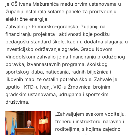
je OŠ Ivana Mažuranića među prvim ustanovama u
županiji instalirala solarne panele za proizvodnju
električne energije.
Zahvalio je Primorsko-goranskoj županiji na
financiranju projekata i aktivnosti koje podižu
pedagoški standard škole, kao i u dodatna ulaganja u
investicijsko održavanje zgrade. Gradu Novom
Vinodolskom zahvalio je na financiranju produženog
boravka, izvannastavnih programa, školskog
sportskog kluba, natjecanja, radnih bilježnica i
likovnih mapi te ostalih potreba škole. Zahvale je
uputio i KTD-u Ivanj, VIO-u Žrnovnica, brojnim
gradskim ustanovama, udrugama i sportskim
društvima.
„Zahvaljujem svakom voditelju,
treneru i instruktoru, naravno i
roditeljima, s kojima zajedno