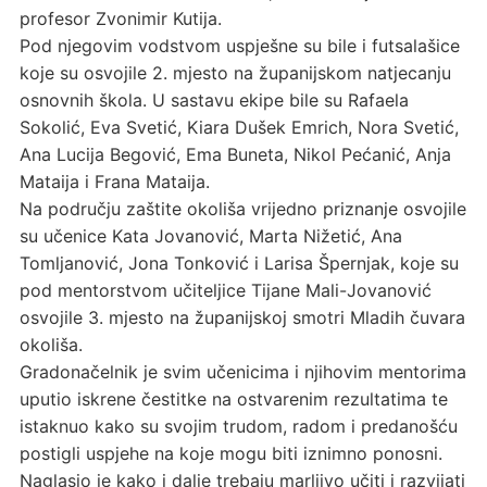
profesor Zvonimir Kutija.
Pod njegovim vodstvom uspješne su bile i futsalašice
koje su osvojile 2. mjesto na županijskom natjecanju
osnovnih škola. U sastavu ekipe bile su Rafaela
Sokolić, Eva Svetić, Kiara Dušek Emrich, Nora Svetić,
Ana Lucija Begović, Ema Buneta, Nikol Pećanić, Anja
Mataija i Frana Mataija.
Na području zaštite okoliša vrijedno priznanje osvojile
su učenice Kata Jovanović, Marta Nižetić, Ana
Tomljanović, Jona Tonković i Larisa Špernjak, koje su
pod mentorstvom učiteljice Tijane Mali-Jovanović
osvojile 3. mjesto na županijskoj smotri Mladih čuvara
okoliša.
Gradonačelnik je svim učenicima i njihovim mentorima
uputio iskrene čestitke na ostvarenim rezultatima te
istaknuo kako su svojim trudom, radom i predanošću
postigli uspjehe na koje mogu biti iznimno ponosni.
Naglasio je kako i dalje trebaju marljivo učiti i razvijati