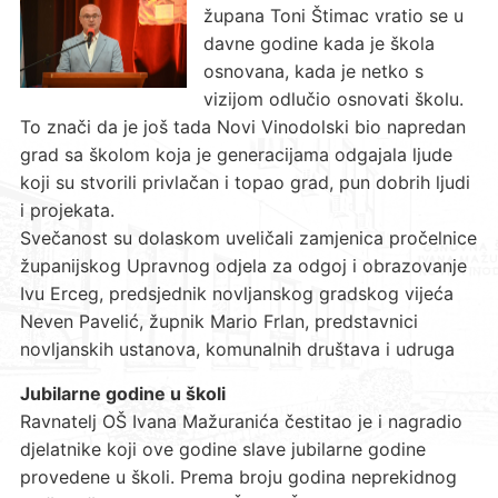
župana Toni Štimac vratio se u
davne godine kada je škola
osnovana, kada je netko s
vizijom odlučio osnovati školu.
To znači da je još tada Novi Vinodolski bio napredan
grad sa školom koja je generacijama odgajala ljude
koji su stvorili privlačan i topao grad, pun dobrih ljudi
i projekata.
Svečanost su dolaskom uveličali zamjenica pročelnice
županijskog Upravnog odjela za odgoj i obrazovanje
Ivu Erceg, predsjednik novljanskog gradskog vijeća
Neven Pavelić, župnik Mario Frlan, predstavnici
novljanskih ustanova, komunalnih društava i udruga
Jubilarne godine u školi
Ravnatelj OŠ Ivana Mažuranića čestitao je i nagradio
djelatnike koji ove godine slave jubilarne godine
provedene u školi. Prema broju godina neprekidnog