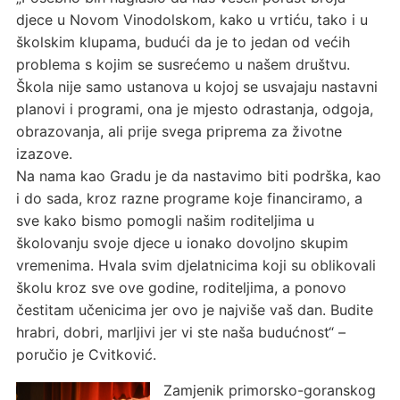
djece u Novom Vinodolskom, kako u vrtiću, tako i u
školskim klupama, budući da je to jedan od većih
problema s kojim se susrećemo u našem društvu.
Škola nije samo ustanova u kojoj se usvajaju nastavni
planovi i programi, ona je mjesto odrastanja, odgoja,
obrazovanja, ali prije svega priprema za životne
izazove.
Na nama kao Gradu je da nastavimo biti podrška, kao
i do sada, kroz razne programe koje financiramo, a
sve kako bismo pomogli našim roditeljima u
školovanju svoje djece u ionako dovoljno skupim
vremenima. Hvala svim djelatnicima koji su oblikovali
školu kroz sve ove godine, roditeljima, a ponovo
čestitam učenicima jer ovo je najviše vaš dan. Budite
hrabri, dobri, marljivi jer vi ste naša budućnost“ –
poručio je Cvitković.
Zamjenik primorsko-goranskog