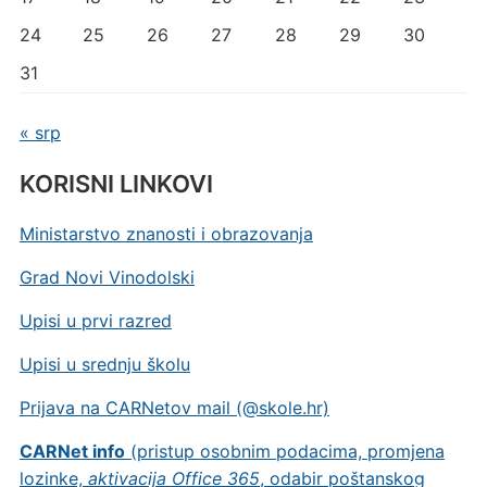
24
25
26
27
28
29
30
31
« srp
KORISNI LINKOVI
Ministarstvo znanosti i obrazovanja
Grad Novi Vinodolski
Upisi u prvi razred
Upisi u srednju školu
Prijava na CARNetov mail (@skole.hr)
CARNet info
(pristup osobnim podacima, promjena
lozinke,
aktivacija Office 365
, odabir poštanskog