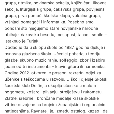
grupa, ritmika, novinarska sekcija, knjižničari, likovna
sekcija, liturgijska grupa, čakavska grupa, povijesna
grupa, prva pomoć, školska klapa, vokalna grupa,
vršnjaci pomagači i informatika. Posebno smo
ponosni što njegujemo stare novljanske narodne
običaje, čakavsku besedu, mesopust, tanac i sopile –
istaknuo je Turjak.
Dodao je da u sklopu škole od 1987. godine djeluje i
osnovna glazbena škola. Učenici pohađaju teoriju
glazbe, skupno muziciranje, solfeggio, zbor i izabiru
jedan od tri instrumenta – klavir, gitaru ili harmoniku.
Godine 2012. otvoren je posebni razredni odjel za
učenike s teškoćama u razvoju. U školi djeluje Školski
športski klub Delfin, a okuplja učenike u malom
nogometu, košarci, plivanju, streljaštvu i rukometu.
Zlatne, srebrne i brončane medalje krase školske
vitrine osvojene na brojnim županijskim i regionalnim
natjecanjima. Ravnatelj je, između ostalog, kazao i da