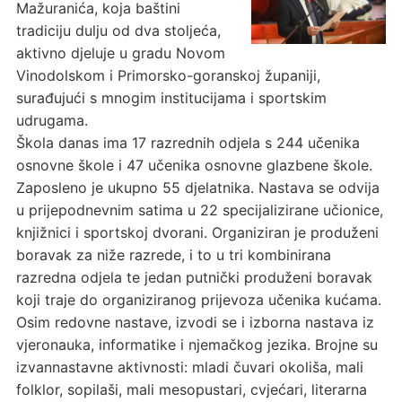
Mažuranića, koja baštini
tradiciju dulju od dva stoljeća,
aktivno djeluje u gradu Novom
Vinodolskom i Primorsko-goranskoj županiji,
surađujući s mnogim institucijama i sportskim
udrugama.
Škola danas ima 17 razrednih odjela s 244 učenika
osnovne škole i 47 učenika osnovne glazbene škole.
Zaposleno je ukupno 55 djelatnika. Nastava se odvija
u prijepodnevnim satima u 22 specijalizirane učionice,
knjižnici i sportskoj dvorani. Organiziran je produženi
boravak za niže razrede, i to u tri kombinirana
razredna odjela te jedan putnički produženi boravak
koji traje do organiziranog prijevoza učenika kućama.
Osim redovne nastave, izvodi se i izborna nastava iz
vjeronauka, informatike i njemačkog jezika. Brojne su
izvannastavne aktivnosti: mladi čuvari okoliša, mali
folklor, sopilaši, mali mesopustari, cvjećari, literarna