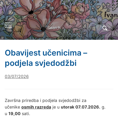
Search
Toggle
for:
mobile
menu
Obavijest učenicima –
podjela svjedodžbi
03/07/2026
Završna priredba i podjela svjedodžbi za
učenike
osmih razreda
je u
utorak 07.07.2026.
g.
u
19,00
sati.