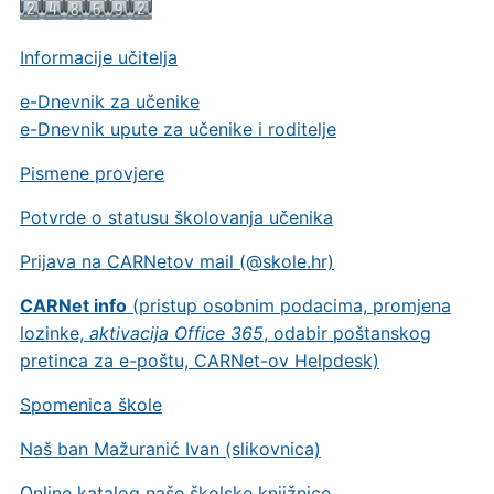
Informacije učitelja
e-Dnevnik za učenike
e-Dnevnik upute za učenike i roditelje
Pismene provjere
Potvrde o statusu školovanja učenika
Prijava na CARNetov mail (@skole.hr)
CARNet info
(pristup osobnim podacima, promjena
lozinke,
aktivacija Office 365
, odabir poštanskog
pretinca za e-poštu, CARNet-ov Helpdesk)
Spomenica škole
Naš ban Mažuranić Ivan (slikovnica)
Online katalog naše školske knjižnice