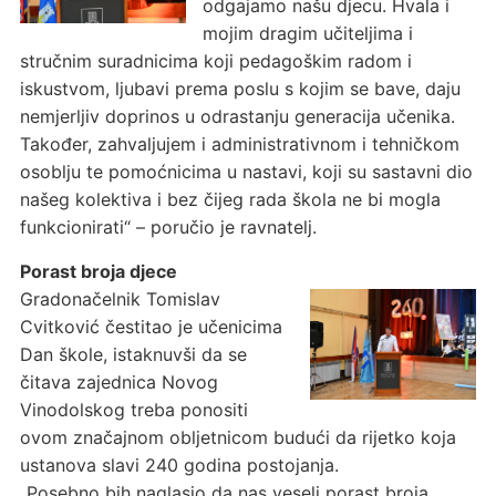
odgajamo našu djecu. Hvala i
mojim dragim učiteljima i
stručnim suradnicima koji pedagoškim radom i
iskustvom, ljubavi prema poslu s kojim se bave, daju
nemjerljiv doprinos u odrastanju generacija učenika.
Također, zahvaljujem i administrativnom i tehničkom
osoblju te pomoćnicima u nastavi, koji su sastavni dio
našeg kolektiva i bez čijeg rada škola ne bi mogla
funkcionirati“ – poručio je ravnatelj.
Porast broja djece
Gradonačelnik Tomislav
Cvitković čestitao je učenicima
Dan škole, istaknuvši da se
čitava zajednica Novog
Vinodolskog treba ponositi
ovom značajnom obljetnicom budući da rijetko koja
ustanova slavi 240 godina postojanja.
„Posebno bih naglasio da nas veseli porast broja