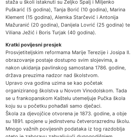
staža u školi istaknuti su Željko Špalj i Miljenko
Puškarić (5 godina), Tanja Borić (10 godina), Marina
Klement (15 godina), Alemka Starčević i Antonija
Mažuranić (20 godina), Danijela Lovrić (25 godina) te
Viliana Ježić i Boris Turjak (40 godina).
Kratki povijesni presjek
Prosvjetiteljskim reformama Marije Terezije i Josipa II.
obrazovanje postaje dostupno svim slojevima, a
nakon ukidanja pavlinskog samostana 1786. godine,
država preuzima nadzor nad školstvom.
Upravo ova godina uzima se kao početak
organiziranog školstva u Novom Vinodolskom. Tada
se u frankopanskom Kaštelu utemeljuje Pučka škola
koju su u početku pohađali samo dječaci.
Škola za djevojčice otvorena je 1873. godine, a obje
su 1891. spojene u jedinstvenu četverorazrednu školu.
Mnogo važnih povijesnih podataka iz tog razdoblja
oteto je zaboravu zahvaljujući dugogodišnjem