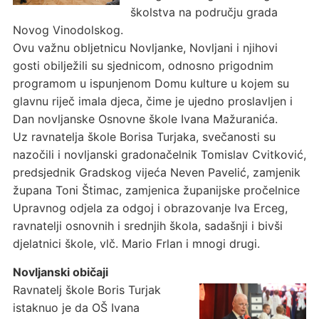
školstva na području grada
Novog Vinodolskog.
Ovu važnu obljetnicu Novljanke, Novljani i njihovi
gosti obilježili su sjednicom, odnosno prigodnim
programom u ispunjenom Domu kulture u kojem su
glavnu riječ imala djeca, čime je ujedno proslavljen i
Dan novljanske Osnovne škole Ivana Mažuranića.
Uz ravnatelja škole Borisa Turjaka, svečanosti su
nazočili i novljanski gradonačelnik Tomislav Cvitković,
predsjednik Gradskog vijeća Neven Pavelić, zamjenik
župana Toni Štimac, zamjenica županijske pročelnice
Upravnog odjela za odgoj i obrazovanje Iva Erceg,
ravnatelji osnovnih i srednjih škola, sadašnji i bivši
djelatnici škole, vlč. Mario Frlan i mnogi drugi.
Novljanski običaji
Ravnatelj škole Boris Turjak
istaknuo je da OŠ Ivana