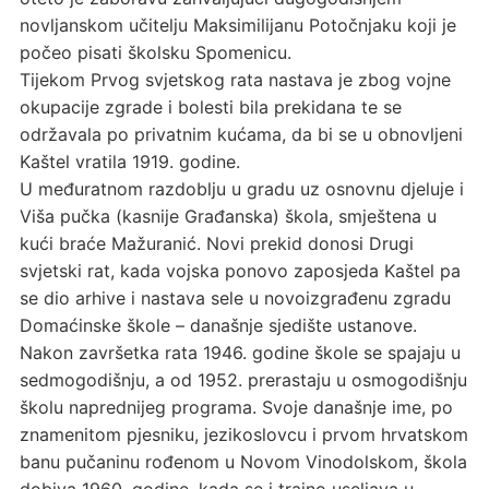
novljanskom učitelju Maksimilijanu Potočnjaku koji je
počeo pisati školsku Spomenicu.
Tijekom Prvog svjetskog rata nastava je zbog vojne
okupacije zgrade i bolesti bila prekidana te se
održavala po privatnim kućama, da bi se u obnovljeni
Kaštel vratila 1919. godine.
U međuratnom razdoblju u gradu uz osnovnu djeluje i
Viša pučka (kasnije Građanska) škola, smještena u
kući braće Mažuranić. Novi prekid donosi Drugi
svjetski rat, kada vojska ponovo zaposjeda Kaštel pa
se dio arhive i nastava sele u novoizgrađenu zgradu
Domaćinske škole – današnje sjedište ustanove.
Nakon završetka rata 1946. godine škole se spajaju u
sedmogodišnju, a od 1952. prerastaju u osmogodišnju
školu naprednijeg programa. Svoje današnje ime, po
znamenitom pjesniku, jezikoslovcu i prvom hrvatskom
banu pučaninu rođenom u Novom Vinodolskom, škola
dobiva 1960. godine, kada se i trajno useljava u