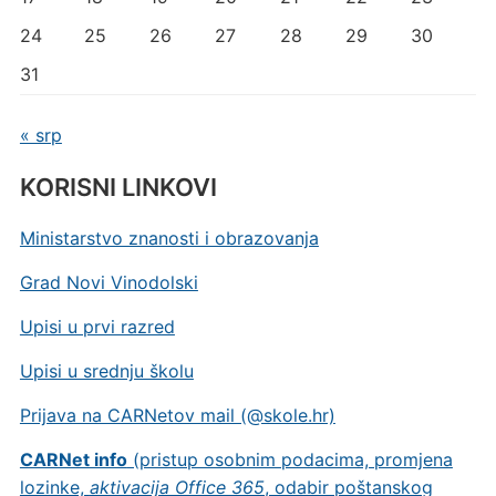
24
25
26
27
28
29
30
31
« srp
KORISNI LINKOVI
Ministarstvo znanosti i obrazovanja
Grad Novi Vinodolski
Upisi u prvi razred
Upisi u srednju školu
Prijava na CARNetov mail (@skole.hr)
CARNet info
(pristup osobnim podacima, promjena
lozinke,
aktivacija Office 365
, odabir poštanskog