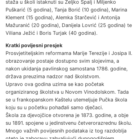
staža u školi istaknuti su Željko Špalj i Miljenko
Puškarić (5 godina), Tanja Borić (10 godina), Marina
Klement (15 godina), Alemka Starčević i Antonija
Mažuranić (20 godina), Danijela Lovrić (25 godina) te
Viliana Ježić i Boris Turjak (40 godina).
Kratki povijesni presjek
Prosvjetiteljskim reformama Marije Terezije i Josipa II.
obrazovanje postaje dostupno svim slojevima, a
nakon ukidanja pavlinskog samostana 1786. godine,
država preuzima nadzor nad školstvom.
Upravo ova godina uzima se kao početak
organiziranog školstva u Novom Vinodolskom. Tada
se u frankopanskom Kaštelu utemeljuje Pučka škola
koju su u početku pohađali samo dječaci.
Škola za djevojčice otvorena je 1873. godine, a obje
su 1891. spojene u jedinstvenu četverorazrednu školu.
Mnogo važnih povijesnih podataka iz tog razdoblja
oteto je zaboravu zahvaljujući dugogodišnjem