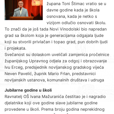
župana Toni Štimac vratio se u
davne godine kada je škola
osnovana, kada je netko s
vizijom odlučio osnovati školu.
To znači da je još tada Novi Vinodolski bio napredan
grad sa školom koja je generacijama odgajala ljude
koji su stvorili privlačan i topao grad, pun dobrih ljudi
i projekata.
Svečanost su dolaskom uveličali zamjenica pročelnice
županijskog Upravnog odjela za odgoj i obrazovanje
Ivu Erceg, predsjednik novljanskog gradskog vijeća
Neven Pavelić, župnik Mario Frlan, predstavnici
novljanskih ustanova, komunalnih društava i udruga
Jubilarne godine u školi
Ravnatelj OŠ Ivana Mažuranića čestitao je i nagradio
djelatnike koji ove godine slave jubilarne godine
provedene u školi. Prema broju godina neprekidnog