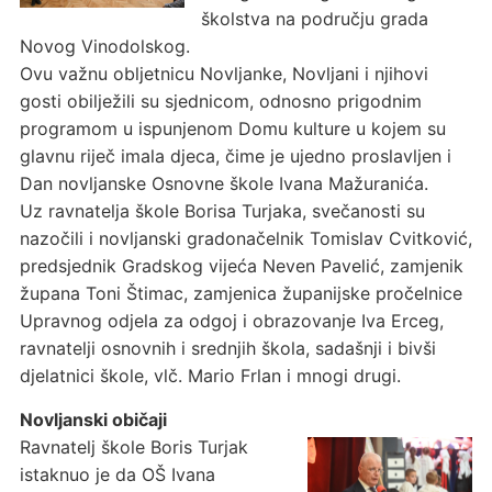
školstva na području grada
Novog Vinodolskog.
Ovu važnu obljetnicu Novljanke, Novljani i njihovi
gosti obilježili su sjednicom, odnosno prigodnim
programom u ispunjenom Domu kulture u kojem su
glavnu riječ imala djeca, čime je ujedno proslavljen i
Dan novljanske Osnovne škole Ivana Mažuranića.
Uz ravnatelja škole Borisa Turjaka, svečanosti su
nazočili i novljanski gradonačelnik Tomislav Cvitković,
predsjednik Gradskog vijeća Neven Pavelić, zamjenik
župana Toni Štimac, zamjenica županijske pročelnice
Upravnog odjela za odgoj i obrazovanje Iva Erceg,
ravnatelji osnovnih i srednjih škola, sadašnji i bivši
djelatnici škole, vlč. Mario Frlan i mnogi drugi.
Novljanski običaji
Ravnatelj škole Boris Turjak
istaknuo je da OŠ Ivana