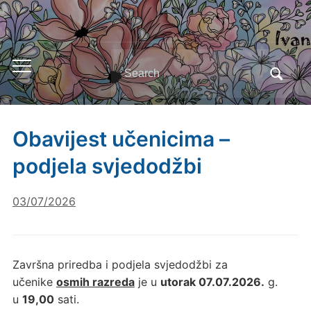
Search
Toggle
for:
mobile
menu
Obavijest učenicima –
podjela svjedodžbi
03/07/2026
Završna priredba i podjela svjedodžbi za
učenike
osmih razreda
je u
utorak 07.07.2026.
g.
u
19,00
sati.