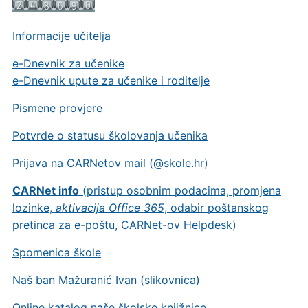
Informacije učitelja
e-Dnevnik za učenike
e-Dnevnik upute za učenike i roditelje
Pismene provjere
Potvrde o statusu školovanja učenika
Prijava na CARNetov mail (@skole.hr)
CARNet info
(pristup osobnim podacima, promjena
lozinke,
aktivacija Office 365
, odabir poštanskog
pretinca za e-poštu, CARNet-ov Helpdesk)
Spomenica škole
Naš ban Mažuranić Ivan (slikovnica)
Online katalog naše školske knjižnice