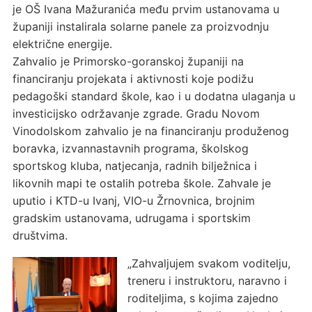
je OŠ Ivana Mažuranića među prvim ustanovama u
županiji instalirala solarne panele za proizvodnju
električne energije.
Zahvalio je Primorsko-goranskoj županiji na
financiranju projekata i aktivnosti koje podižu
pedagoški standard škole, kao i u dodatna ulaganja u
investicijsko održavanje zgrade. Gradu Novom
Vinodolskom zahvalio je na financiranju produženog
boravka, izvannastavnih programa, školskog
sportskog kluba, natjecanja, radnih bilježnica i
likovnih mapi te ostalih potreba škole. Zahvale je
uputio i KTD-u Ivanj, VIO-u Žrnovnica, brojnim
gradskim ustanovama, udrugama i sportskim
društvima.
„Zahvaljujem svakom voditelju,
treneru i instruktoru, naravno i
roditeljima, s kojima zajedno