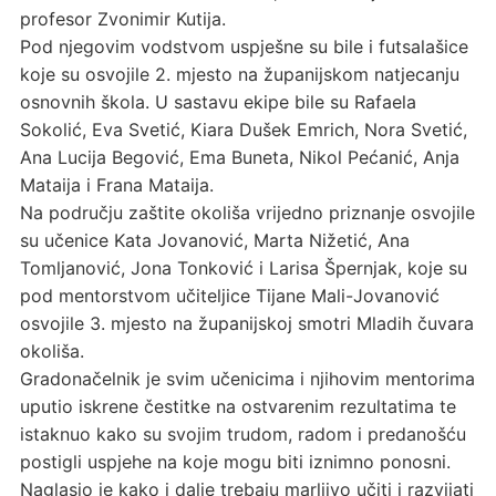
profesor Zvonimir Kutija.
Pod njegovim vodstvom uspješne su bile i futsalašice
koje su osvojile 2. mjesto na županijskom natjecanju
osnovnih škola. U sastavu ekipe bile su Rafaela
Sokolić, Eva Svetić, Kiara Dušek Emrich, Nora Svetić,
Ana Lucija Begović, Ema Buneta, Nikol Pećanić, Anja
Mataija i Frana Mataija.
Na području zaštite okoliša vrijedno priznanje osvojile
su učenice Kata Jovanović, Marta Nižetić, Ana
Tomljanović, Jona Tonković i Larisa Špernjak, koje su
pod mentorstvom učiteljice Tijane Mali-Jovanović
osvojile 3. mjesto na županijskoj smotri Mladih čuvara
okoliša.
Gradonačelnik je svim učenicima i njihovim mentorima
uputio iskrene čestitke na ostvarenim rezultatima te
istaknuo kako su svojim trudom, radom i predanošću
postigli uspjehe na koje mogu biti iznimno ponosni.
Naglasio je kako i dalje trebaju marljivo učiti i razvijati