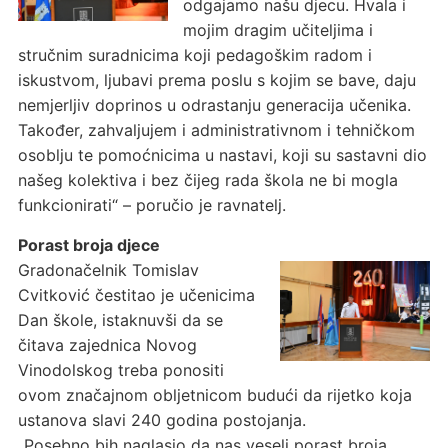
odgajamo našu djecu. Hvala i
mojim dragim učiteljima i
stručnim suradnicima koji pedagoškim radom i
iskustvom, ljubavi prema poslu s kojim se bave, daju
nemjerljiv doprinos u odrastanju generacija učenika.
Također, zahvaljujem i administrativnom i tehničkom
osoblju te pomoćnicima u nastavi, koji su sastavni dio
našeg kolektiva i bez čijeg rada škola ne bi mogla
funkcionirati“ – poručio je ravnatelj.
Porast broja djece
Gradonačelnik Tomislav
Cvitković čestitao je učenicima
Dan škole, istaknuvši da se
čitava zajednica Novog
Vinodolskog treba ponositi
ovom značajnom obljetnicom budući da rijetko koja
ustanova slavi 240 godina postojanja.
„Posebno bih naglasio da nas veseli porast broja