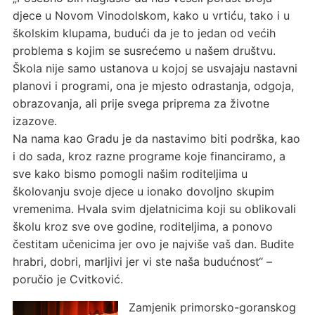
djece u Novom Vinodolskom, kako u vrtiću, tako i u
školskim klupama, budući da je to jedan od većih
problema s kojim se susrećemo u našem društvu.
Škola nije samo ustanova u kojoj se usvajaju nastavni
planovi i programi, ona je mjesto odrastanja, odgoja,
obrazovanja, ali prije svega priprema za životne
izazove.
Na nama kao Gradu je da nastavimo biti podrška, kao
i do sada, kroz razne programe koje financiramo, a
sve kako bismo pomogli našim roditeljima u
školovanju svoje djece u ionako dovoljno skupim
vremenima. Hvala svim djelatnicima koji su oblikovali
školu kroz sve ove godine, roditeljima, a ponovo
čestitam učenicima jer ovo je najviše vaš dan. Budite
hrabri, dobri, marljivi jer vi ste naša budućnost“ –
poručio je Cvitković.
Zamjenik primorsko-goranskog