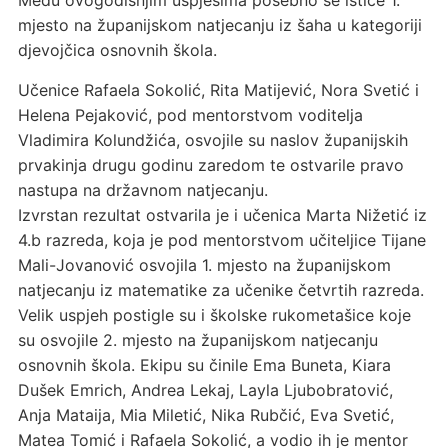
Među ovogodišnjim uspjesima posebno se ističe 1.
mjesto na županijskom natjecanju iz šaha u kategoriji
djevojčica osnovnih škola.
Učenice Rafaela Sokolić, Rita Matijević, Nora Svetić i
Helena Pejaković, pod mentorstvom voditelja
Vladimira Kolundžića, osvojile su naslov županijskih
prvakinja drugu godinu zaredom te ostvarile pravo
nastupa na državnom natjecanju.
Izvrstan rezultat ostvarila je i učenica Marta Nižetić iz
4.b razreda, koja je pod mentorstvom učiteljice Tijane
Mali-Jovanović osvojila 1. mjesto na županijskom
natjecanju iz matematike za učenike četvrtih razreda.
Velik uspjeh postigle su i školske rukometašice koje
su osvojile 2. mjesto na županijskom natjecanju
osnovnih škola. Ekipu su činile Ema Buneta, Kiara
Dušek Emrich, Andrea Lekaj, Layla Ljubobratović,
Anja Mataija, Mia Miletić, Nika Rubčić, Eva Svetić,
Matea Tomić i Rafaela Sokolić, a vodio ih je mentor