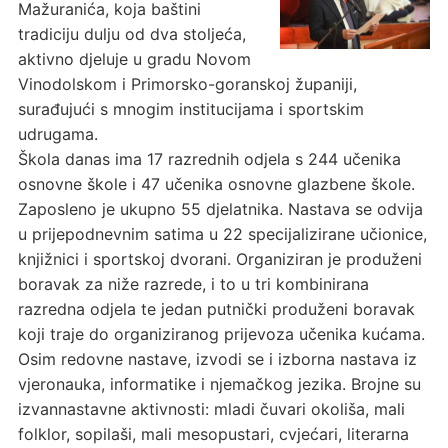
Mažuranića, koja baštini
tradiciju dulju od dva stoljeća,
aktivno djeluje u gradu Novom
Vinodolskom i Primorsko-goranskoj županiji,
surađujući s mnogim institucijama i sportskim
udrugama.
Škola danas ima 17 razrednih odjela s 244 učenika
osnovne škole i 47 učenika osnovne glazbene škole.
Zaposleno je ukupno 55 djelatnika. Nastava se odvija
u prijepodnevnim satima u 22 specijalizirane učionice,
knjižnici i sportskoj dvorani. Organiziran je produženi
boravak za niže razrede, i to u tri kombinirana
razredna odjela te jedan putnički produženi boravak
koji traje do organiziranog prijevoza učenika kućama.
Osim redovne nastave, izvodi se i izborna nastava iz
vjeronauka, informatike i njemačkog jezika. Brojne su
izvannastavne aktivnosti: mladi čuvari okoliša, mali
folklor, sopilaši, mali mesopustari, cvjećari, literarna