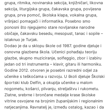
grupa, ritmika, novinarska sekcija, knjižničari, likovna
sekcija, liturgijska grupa, čakavska grupa, povijesna
grupa, prva pomoć, školska klapa, vokalna grupa,
vršnjaci pomagači i informatika. Posebno smo
ponosni što njegujemo stare novljanske narodne
običaje, čakavsku besedu, mesopust, tanac i sopile –
istaknuo je Turjak.
Dodao je da u sklopu škole od 1987. godine djeluje i
osnovna glazbena škola. Učenici pohađaju teoriju
glazbe, skupno muziciranje, solfeggio, zbor i izabiru
jedan od tri instrumenta – klavir, gitaru ili harmoniku.
Godine 2012. otvoren je posebni razredni odjel za
učenike s teškoćama u razvoju. U školi djeluje Školski
športski klub Delfin, a okuplja učenike u malom
nogometu, košarci, plivanju, streljaštvu i rukometu.
Zlatne, srebrne i brončane medalje krase školske
vitrine osvojene na brojnim županijskim i regionalnim
natjecanjima. Ravnatelj je, između ostalog, kazao i da