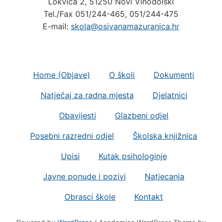
Tel./Fax 051/244-465, 051/244-475
E-mail:
skola@osivanamazuranica.hr
Home (Objave)
O školi
Dokumenti
Natječaj za radna mjesta
Djelatnici
Obavijesti
Glazbeni odjel
Posebni razredni odjel
Školska knjižnica
Upisi
Kutak psihologinje
Javne ponude i pozivi
Natjecanja
Obrasci škole
Kontakt
Powered by
WordPress
/ Academica WordPress Theme by