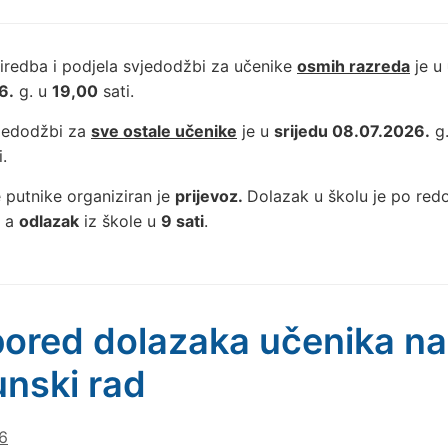
iredba i podjela svjedodžbi za učenike
osmih razreda
je u
6.
g. u
19,00
sati.
vjedodžbi za
sve ostale učenike
je u
srijedu 08.07.2026.
g
.
 putnike organiziran je
prijevoz.
Dolazak u školu je po re
, a
odlazak
iz škole u
9 sati
.
ored dolazaka učenika na
nski rad
6