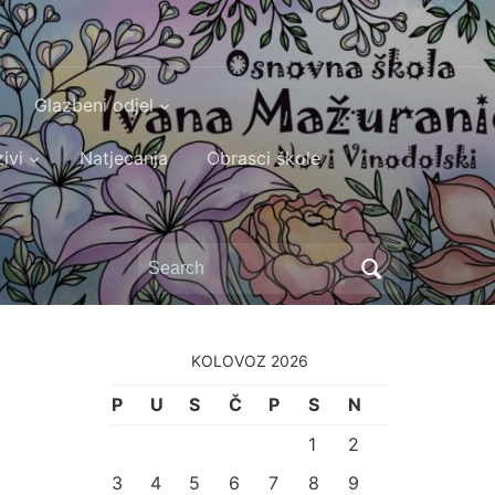
Glazbeni odjel
ivi
Natjecanja
Obrasci škole
Search
for:
KOLOVOZ 2026
P
U
S
Č
P
S
N
1
2
3
4
5
6
7
8
9