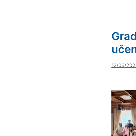
Grad
učen
12/06/202