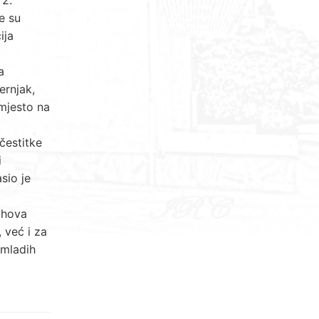
e su
ija
a
ernjak,
 mjesto na
čestitke
i
sio je
jihova
 već i za
 mladih