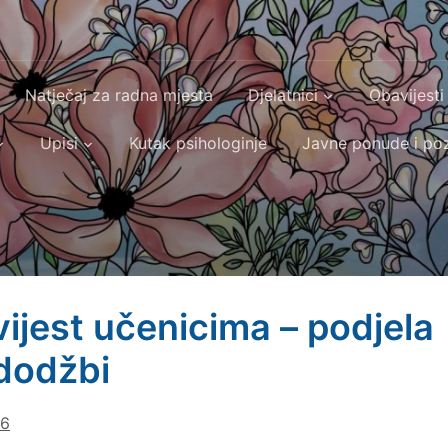
Natječaj za radna mjesta
Djelatnici
Obavijesti
Upisi
Kutak psihologinje
Javne ponude i poz
ijest učenicima – podjela
dodžbi
26