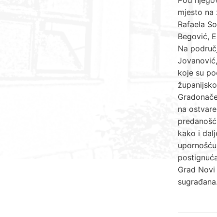
mjesto na 
Rafaela So
Begović, E
Na područj
Jovanović,
koje su po
županijsko
Gradonačel
na ostvare
predanošću
kako i dalj
upornošću 
postignuća
Grad Novi 
sugrađana