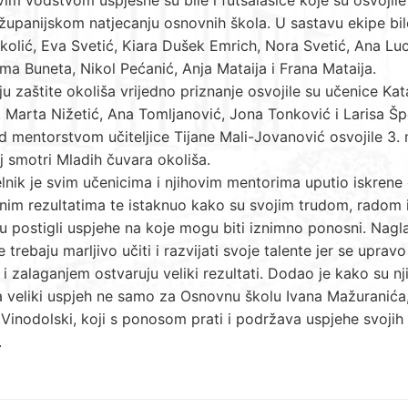
županijskom natjecanju osnovnih škola. U sastavu ekipe bil
kolić, Eva Svetić, Kiara Dušek Emrich, Nora Svetić, Ana Luc
ma Buneta, Nikol Pećanić, Anja Mataija i Frana Mataija.
u zaštite okoliša vrijedno priznanje osvojile su učenice Kat
 Marta Nižetić, Ana Tomljanović, Jona Tonković i Larisa Šp
d mentorstvom učiteljice Tijane Mali-Jovanović osvojile 3.
j smotri Mladih čuvara okoliša.
nik je svim učenicima i njihovim mentorima uputio iskrene 
nim rezultatima te istaknuo kako su svojim trudom, radom 
 postigli uspjehe na koje mogu biti iznimno ponosni. Nagla
e trebaju marljivo učiti i razvijati svoje talente jer se upravo
i zalaganjem ostvaruju veliki rezultati. Dodao je kako su n
 veliki uspjeh ne samo za Osnovnu školu Ivana Mažuranića,
Vinodolski, koji s ponosom prati i podržava uspjehe svojih
.