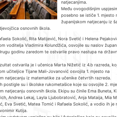
natjecanjima.
Među ovogodišnjim uspjesi
posebno se ističe 1. mjesto 
županijskom natjecanju iz š
 djevojčica osnovnih škola.
faela Sokolić, Rita Matijević, Nora Svetić i Helena Pejakov
m voditelja Vladimira Kolundžića, osvojile su naslov župani
drugu godinu zaredom te ostvarile pravo nastupa na drža
zultat ostvarila je i učenica Marta Nižetić iz 4.b razreda, ko
m učiteljice Tijane Mali-Jovanović osvojila 1. mjesto na
m natjecanju iz matematike za učenike četvrtih razreda.
eh postigle su i školske rukometašice koje su osvojile 2. mj
m natjecanju osnovnih škola. Ekipu su činile Ema Buneta, K
ch, Andrea Lekaj, Layla Ljubobratović, Anja Mataija, Mia Mi
ć, Eva Svetić, Matea Tomić i Rafaela Sokolić, a vodio ih je
vonimir Kutija.
im vodstvom uspješne su bile i futsalašice koje su osvojile