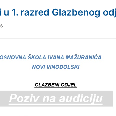
i u 1. razred Glazbenog od
26