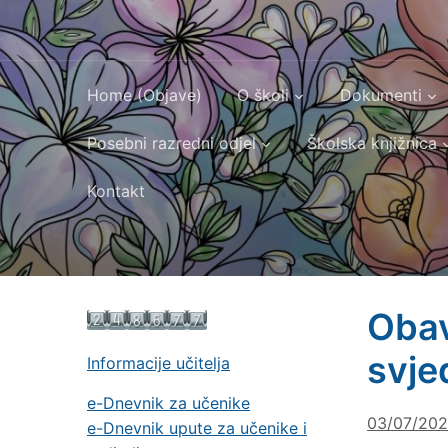
Home (Objave)
O školi
Dokumenti
Posebni razredni odjel
Školska knjižnica
Kontakt
Obav
svje
Informacije učitelja
e-Dnevnik za učenike
03/07/20
e-Dnevnik upute za učenike i