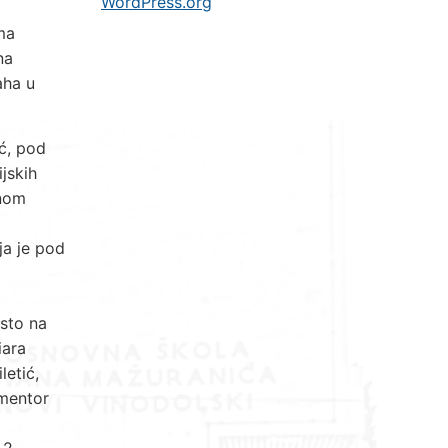
WordPress.org
ma
na
aha u
ić, pod
jskih
vnom
ja je pod
esto na
iara
letić,
 mentor
 2.