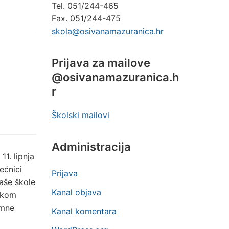
Tel. 051/244-465
Fax. 051/244-475
skola@osivanamazuranica.hr
Prijava za mailove
@osivanamazuranica.h
r
Školski mailovi
Administracija
11. lipnja
ećnici
Prijava
naše škole
Kanal objava
jekom
imne
Kanal komentara