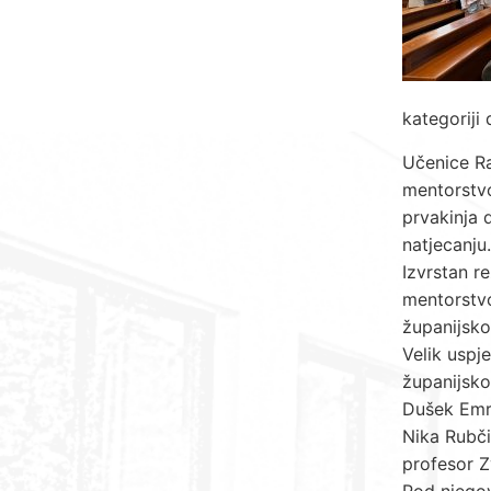
kategoriji
Učenice Ra
mentorstvo
prvakinja 
natjecanju.
Izvrstan re
mentorstvo
županijsko
Velik uspj
županijsko
Dušek Emri
Nika Rubči
profesor Z
Pod njegov