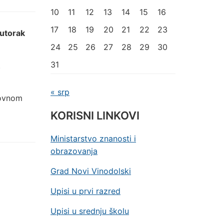
10
11
12
13
14
15
16
17
18
19
20
21
22
23
utorak
24
25
26
27
28
29
30
31
.
« srp
dovnom
KORISNI LINKOVI
Ministarstvo znanosti i
obrazovanja
Grad Novi Vinodolski
Upisi u prvi razred
Upisi u srednju školu