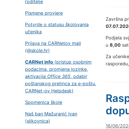
roditelje
Pismene provjere
Završna pr
Potvrde o statusu školovanja
07.07.202
učenika
Podjela s
Prijava na CARNetov mail
u
8,00
sati
(@skole.hr)
Za učenike
CARNet info
(pristup osobnim
rasporedu
podacima, promjena lozinke,
aktivacija Office 365
, odabir
poštanskog pretinca za e-poštu,
CARNet-ov Helpdesk)
Rasp
Spomenica škole
dopu
Naš ban Mažuranić Ivan
(slikovnica)
16/06/202