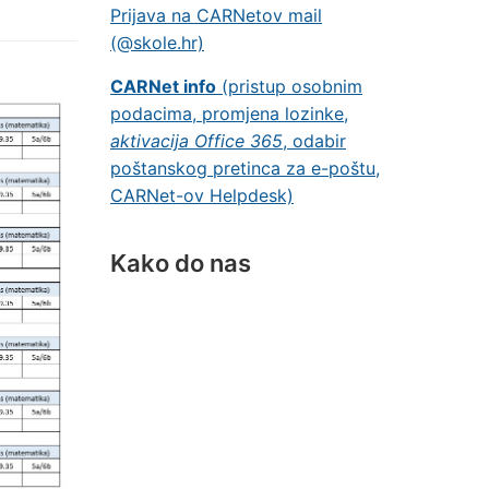
Prijava na CARNetov mail
(@skole.hr)
CARNet info
(pristup osobnim
podacima, promjena lozinke,
aktivacija Office 365
, odabir
poštanskog pretinca za e-poštu,
CARNet-ov Helpdesk)
Kako do nas