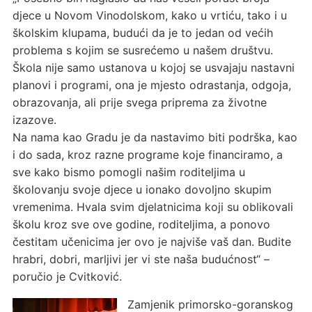
djece u Novom Vinodolskom, kako u vrtiću, tako i u
školskim klupama, budući da je to jedan od većih
problema s kojim se susrećemo u našem društvu.
Škola nije samo ustanova u kojoj se usvajaju nastavni
planovi i programi, ona je mjesto odrastanja, odgoja,
obrazovanja, ali prije svega priprema za životne
izazove.
Na nama kao Gradu je da nastavimo biti podrška, kao
i do sada, kroz razne programe koje financiramo, a
sve kako bismo pomogli našim roditeljima u
školovanju svoje djece u ionako dovoljno skupim
vremenima. Hvala svim djelatnicima koji su oblikovali
školu kroz sve ove godine, roditeljima, a ponovo
čestitam učenicima jer ovo je najviše vaš dan. Budite
hrabri, dobri, marljivi jer vi ste naša budućnost“ –
poručio je Cvitković.
Zamjenik primorsko-goranskog