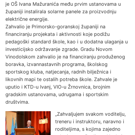
je OŠ Ivana Mažuranića među prvim ustanovama u
županiji instalirala solarne panele za proizvodnju
električne energije.
Zahvalio je Primorsko-goranskoj županiji na
financiranju projekata i aktivnosti koje podižu
pedagoški standard škole, kao i u dodatna ulaganja u
investicijsko održavanje zgrade. Gradu Novom
Vinodolskom zahvalio je na financiranju produženog
boravka, izvannastavnih programa, školskog
sportskog kluba, natjecanja, radnih bilježnica i
likovnih mapi te ostalih potreba škole. Zahvale je
uputio i KTD-u Ivanj, VIO-u Žrnovnica, brojnim
gradskim ustanovama, udrugama i sportskim
društvima.
„Zahvaljujem svakom voditelju,
treneru i instruktoru, naravno i
roditeljima, s kojima zajedno