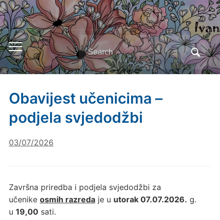
Search
Toggle
for:
mobile
menu
Obavijest učenicima –
podjela svjedodžbi
03/07/2026
Završna priredba i podjela svjedodžbi za
učenike
osmih razreda
je u
utorak 07.07.2026.
g.
u
19,00
sati.