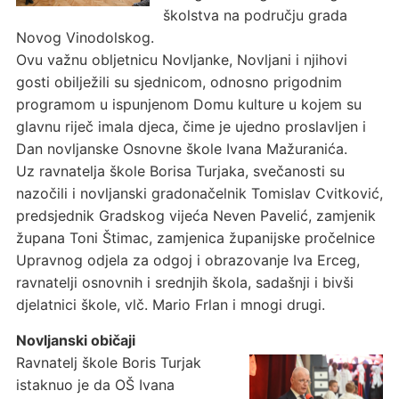
školstva na području grada
Novog Vinodolskog.
Ovu važnu obljetnicu Novljanke, Novljani i njihovi
gosti obilježili su sjednicom, odnosno prigodnim
programom u ispunjenom Domu kulture u kojem su
glavnu riječ imala djeca, čime je ujedno proslavljen i
Dan novljanske Osnovne škole Ivana Mažuranića.
Uz ravnatelja škole Borisa Turjaka, svečanosti su
nazočili i novljanski gradonačelnik Tomislav Cvitković,
predsjednik Gradskog vijeća Neven Pavelić, zamjenik
župana Toni Štimac, zamjenica županijske pročelnice
Upravnog odjela za odgoj i obrazovanje Iva Erceg,
ravnatelji osnovnih i srednjih škola, sadašnji i bivši
djelatnici škole, vlč. Mario Frlan i mnogi drugi.
Novljanski običaji
Ravnatelj škole Boris Turjak
istaknuo je da OŠ Ivana