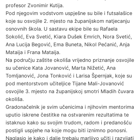
profesor Zvonimir Kutija.
Pod njegovim vodstvom uspješne su bile i futsalašice
koje su osvojile 2. mjesto na županijskom natjecanju
osnovnih škola. U sastavu ekipe bile su Rafaela
Sokolić, Eva Svetić, Kiara Dušek Emrich, Nora Svetić,
Ana Lucija Begović, Ema Buneta, Nikol Pećanić, Anja
Mataija i Frana Mataija.
Na području zaštite okoliša vrijedno priznanje osvojile
su učenice Kata Jovanović, Marta Nižetić, Ana
Tomljanović, Jona Tonković i Larisa Špernjak, koje su
pod mentorstvom učiteljice Tijane Mali-Jovanović
osvojile 3. mjesto na županijskoj smotri Mladih čuvara
okoliša.
Gradonačelnik je svim učenicima i njihovim mentorima
uputio iskrene čestitke na ostvarenim rezultatima te
istaknuo kako su svojim trudom, radom i predanošću
postigli uspjehe na koje mogu biti iznimno ponosni.
Naglasio je kako i dalje trebaju marljivo učiti i razvijati