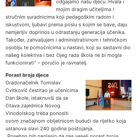
odgajamo našu djecu. Hvala i
mojim dragim učiteljima i
stručnim suradnicima koji pedagoškim radom i
iskustvom, ljubavi prema poslu s kojim se bave, daju
nemjerljiv doprinos u odrastanju generacija učenika.
Također, zahvaljujem i administrativnom i tehničkom
osoblju te pomoćnicima u nastavi, koji su sastavni dio
našeg kolektiva i bez čijeg rada škola ne bi mogla
funkcionirati“ – poručio je ravnatelj.
Porast broja djece
Gradonačelnik Tomislav
Cvitković čestitao je učenicima
Dan škole, istaknuvši da se
čitava zajednica Novog
Vinodolskog treba ponositi
ovom značajnom obljetnicom budući da rijetko koja
ustanova slavi 240 godina postojanja.
„Posebno bih naglasio da nas veseli porast broja