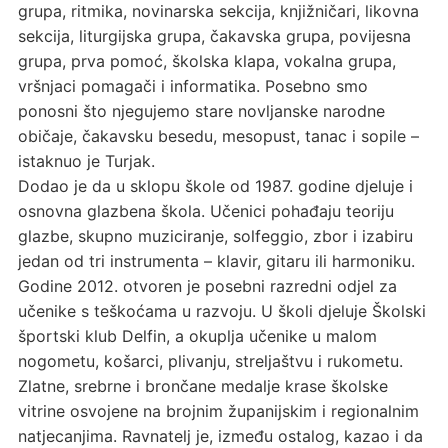
grupa, ritmika, novinarska sekcija, knjižničari, likovna
sekcija, liturgijska grupa, čakavska grupa, povijesna
grupa, prva pomoć, školska klapa, vokalna grupa,
vršnjaci pomagači i informatika. Posebno smo
ponosni što njegujemo stare novljanske narodne
običaje, čakavsku besedu, mesopust, tanac i sopile –
istaknuo je Turjak.
Dodao je da u sklopu škole od 1987. godine djeluje i
osnovna glazbena škola. Učenici pohađaju teoriju
glazbe, skupno muziciranje, solfeggio, zbor i izabiru
jedan od tri instrumenta – klavir, gitaru ili harmoniku.
Godine 2012. otvoren je posebni razredni odjel za
učenike s teškoćama u razvoju. U školi djeluje Školski
športski klub Delfin, a okuplja učenike u malom
nogometu, košarci, plivanju, streljaštvu i rukometu.
Zlatne, srebrne i brončane medalje krase školske
vitrine osvojene na brojnim županijskim i regionalnim
natjecanjima. Ravnatelj je, između ostalog, kazao i da