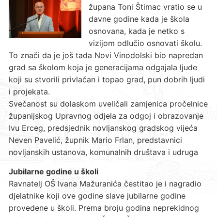
župana Toni Štimac vratio se u
davne godine kada je škola
osnovana, kada je netko s
vizijom odlučio osnovati školu.
To znači da je još tada Novi Vinodolski bio napredan
grad sa školom koja je generacijama odgajala ljude
koji su stvorili privlačan i topao grad, pun dobrih ljudi
i projekata.
Svečanost su dolaskom uveličali zamjenica pročelnice
županijskog Upravnog odjela za odgoj i obrazovanje
Ivu Erceg, predsjednik novljanskog gradskog vijeća
Neven Pavelić, župnik Mario Frlan, predstavnici
novljanskih ustanova, komunalnih društava i udruga
Jubilarne godine u školi
Ravnatelj OŠ Ivana Mažuranića čestitao je i nagradio
djelatnike koji ove godine slave jubilarne godine
provedene u školi. Prema broju godina neprekidnog