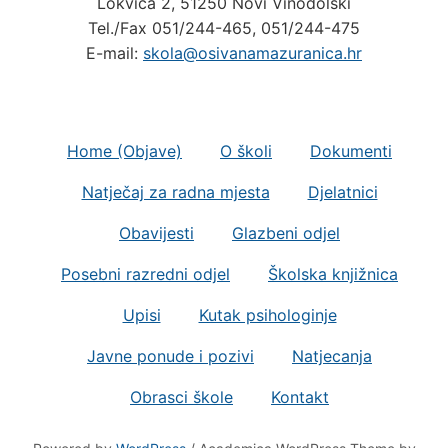
Tel./Fax 051/244-465, 051/244-475
E-mail:
skola@osivanamazuranica.hr
Home (Objave)
O školi
Dokumenti
Natječaj za radna mjesta
Djelatnici
Obavijesti
Glazbeni odjel
Posebni razredni odjel
Školska knjižnica
Upisi
Kutak psihologinje
Javne ponude i pozivi
Natjecanja
Obrasci škole
Kontakt
Powered by
WordPress
/ Academica WordPress Theme by