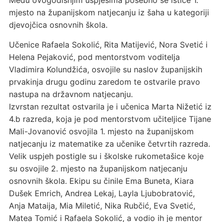
Među ovogodišnjim uspjesima posebno se ističe 1.
mjesto na županijskom natjecanju iz šaha u kategoriji
djevojčica osnovnih škola.
Učenice Rafaela Sokolić, Rita Matijević, Nora Svetić i
Helena Pejaković, pod mentorstvom voditelja
Vladimira Kolundžića, osvojile su naslov županijskih
prvakinja drugu godinu zaredom te ostvarile pravo
nastupa na državnom natjecanju.
Izvrstan rezultat ostvarila je i učenica Marta Nižetić iz
4.b razreda, koja je pod mentorstvom učiteljice Tijane
Mali-Jovanović osvojila 1. mjesto na županijskom
natjecanju iz matematike za učenike četvrtih razreda.
Velik uspjeh postigle su i školske rukometašice koje
su osvojile 2. mjesto na županijskom natjecanju
osnovnih škola. Ekipu su činile Ema Buneta, Kiara
Dušek Emrich, Andrea Lekaj, Layla Ljubobratović,
Anja Mataija, Mia Miletić, Nika Rubčić, Eva Svetić,
Matea Tomić i Rafaela Sokolić, a vodio ih je mentor