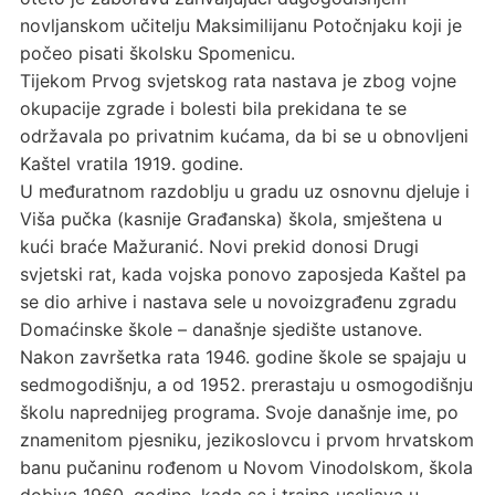
novljanskom učitelju Maksimilijanu Potočnjaku koji je
počeo pisati školsku Spomenicu.
Tijekom Prvog svjetskog rata nastava je zbog vojne
okupacije zgrade i bolesti bila prekidana te se
održavala po privatnim kućama, da bi se u obnovljeni
Kaštel vratila 1919. godine.
U međuratnom razdoblju u gradu uz osnovnu djeluje i
Viša pučka (kasnije Građanska) škola, smještena u
kući braće Mažuranić. Novi prekid donosi Drugi
svjetski rat, kada vojska ponovo zaposjeda Kaštel pa
se dio arhive i nastava sele u novoizgrađenu zgradu
Domaćinske škole – današnje sjedište ustanove.
Nakon završetka rata 1946. godine škole se spajaju u
sedmogodišnju, a od 1952. prerastaju u osmogodišnju
školu naprednijeg programa. Svoje današnje ime, po
znamenitom pjesniku, jezikoslovcu i prvom hrvatskom
banu pučaninu rođenom u Novom Vinodolskom, škola
dobiva 1960. godine, kada se i trajno useljava u