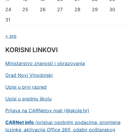
24
25
26
27
28
29
30
31
« srp
KORISNI LINKOVI
Ministarstvo znanosti i obrazovanja
Grad Novi Vinodolski
Upisi u prvi razred
Upisi u srednju školu
Prijava na CARNetov mail (@skole.hr)
CARNet info
(pristup osobnim podacima, promjena
lozinke,
aktivacija Office 365
, odabir poštanskog