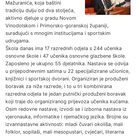
Mažuranića, koja baštini
tradiciju dulju od dva stoljeća,
aktivno djeluje u gradu Novom
Vinodolskom i Primorsko-goranskoj županiji,
surađujući s mnogim institucijama i sportskim
udrugama.
Škola danas ima 17 razrednih odjela s 244 učenika
osnovne škole i 47 učenika osnovne glazbene škole.
Zaposleno je ukupno 55 djelatnika. Nastava se odvija
u prijepodnevnim satima u 22 specijalizirane učionice,
knjižnici i sportskoj dvorani. Organiziran je produženi
boravak za niže razrede, i to u tri kombinirana
razredna odjela te jedan putnički produženi boravak
koji traje do organiziranog prijevoza učenika kućama.
Osim redovne nastave, izvodi se i izborna nastava iz
vjeronauka, informatike i njemačkog jezika. Brojne su
izvannastavne aktivnosti: mladi čuvari okoliša, mali
folklor, sopilaši, mali mesopustari, cvjećari, literarna