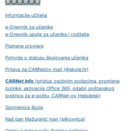
Informacije učitelja
e-Dnevnik za učenike
e-Dnevnik upute za učenike i roditelje
Pismene provjere
Potvrde o statusu školovanja učenika
Prijava na CARNetov mail (@skole.hr)
CARNet info
(pristup osobnim podacima, promjena
lozinke,
aktivacija Office 365
, odabir poštanskog
pretinca za e-poštu, CARNet-ov Helpdesk)
Spomenica škole
Naš ban Mažuranić Ivan (slikovnica)
Online katalog naše školske knjižnice