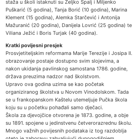
staža u školi istaknuti su Željko Špalj i Miljenko
Puškarić (5 godina), Tanja Borić (10 godina), Marina
Klement (15 godina), Alemka Starčević i Antonija
Mažuranić (20 godina), Danijela Lovrić (25 godina) te
Viliana Ježić i Boris Turjak (40 godina).
Kratki povijesni presjek
Prosvjetiteljskim reformama Marije Terezije i Josipa II.
obrazovanje postaje dostupno svim slojevima, a
nakon ukidanja pavlinskog samostana 1786. godine,
država preuzima nadzor nad školstvom.
Upravo ova godina uzima se kao početak
organiziranog školstva u Novom Vinodolskom. Tada
se u frankopanskom Kaštelu utemeljuje Pučka škola
koju su u početku pohađali samo dječaci.
Škola za djevojčice otvorena je 1873. godine, a obje
su 1891. spojene u jedinstvenu četverorazrednu školu.
Mnogo važnih povijesnih podataka iz tog razdoblja
oteto je zaboravu zahvaljujući dugogodišnjem