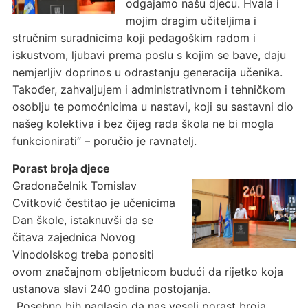
odgajamo našu djecu. Hvala i
mojim dragim učiteljima i
stručnim suradnicima koji pedagoškim radom i
iskustvom, ljubavi prema poslu s kojim se bave, daju
nemjerljiv doprinos u odrastanju generacija učenika.
Također, zahvaljujem i administrativnom i tehničkom
osoblju te pomoćnicima u nastavi, koji su sastavni dio
našeg kolektiva i bez čijeg rada škola ne bi mogla
funkcionirati“ – poručio je ravnatelj.
Porast broja djece
Gradonačelnik Tomislav
Cvitković čestitao je učenicima
Dan škole, istaknuvši da se
čitava zajednica Novog
Vinodolskog treba ponositi
ovom značajnom obljetnicom budući da rijetko koja
ustanova slavi 240 godina postojanja.
„Posebno bih naglasio da nas veseli porast broja