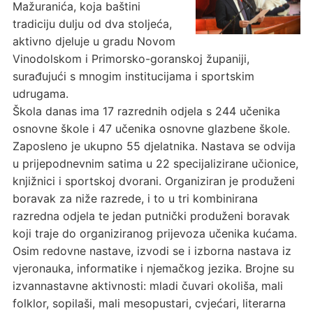
Mažuranića, koja baštini
tradiciju dulju od dva stoljeća,
aktivno djeluje u gradu Novom
Vinodolskom i Primorsko-goranskoj županiji,
surađujući s mnogim institucijama i sportskim
udrugama.
Škola danas ima 17 razrednih odjela s 244 učenika
osnovne škole i 47 učenika osnovne glazbene škole.
Zaposleno je ukupno 55 djelatnika. Nastava se odvija
u prijepodnevnim satima u 22 specijalizirane učionice,
knjižnici i sportskoj dvorani. Organiziran je produženi
boravak za niže razrede, i to u tri kombinirana
razredna odjela te jedan putnički produženi boravak
koji traje do organiziranog prijevoza učenika kućama.
Osim redovne nastave, izvodi se i izborna nastava iz
vjeronauka, informatike i njemačkog jezika. Brojne su
izvannastavne aktivnosti: mladi čuvari okoliša, mali
folklor, sopilaši, mali mesopustari, cvjećari, literarna