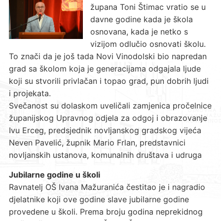
župana Toni Štimac vratio se u
davne godine kada je škola
osnovana, kada je netko s
vizijom odlučio osnovati školu.
To znači da je još tada Novi Vinodolski bio napredan
grad sa školom koja je generacijama odgajala ljude
koji su stvorili privlačan i topao grad, pun dobrih ljudi
i projekata.
Svečanost su dolaskom uveličali zamjenica pročelnice
županijskog Upravnog odjela za odgoj i obrazovanje
Ivu Erceg, predsjednik novljanskog gradskog vijeća
Neven Pavelić, župnik Mario Frlan, predstavnici
novljanskih ustanova, komunalnih društava i udruga
Jubilarne godine u školi
Ravnatelj OŠ Ivana Mažuranića čestitao je i nagradio
djelatnike koji ove godine slave jubilarne godine
provedene u školi. Prema broju godina neprekidnog