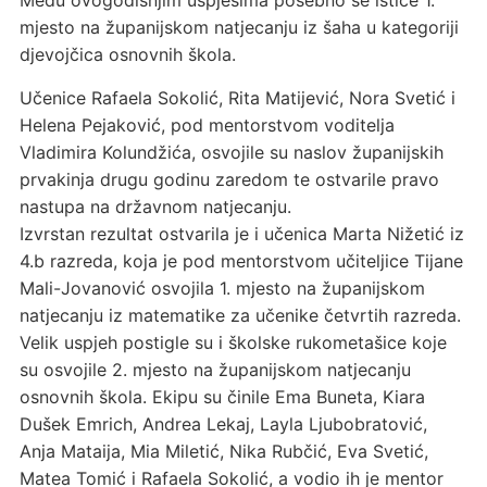
Među ovogodišnjim uspjesima posebno se ističe 1.
mjesto na županijskom natjecanju iz šaha u kategoriji
djevojčica osnovnih škola.
Učenice Rafaela Sokolić, Rita Matijević, Nora Svetić i
Helena Pejaković, pod mentorstvom voditelja
Vladimira Kolundžića, osvojile su naslov županijskih
prvakinja drugu godinu zaredom te ostvarile pravo
nastupa na državnom natjecanju.
Izvrstan rezultat ostvarila je i učenica Marta Nižetić iz
4.b razreda, koja je pod mentorstvom učiteljice Tijane
Mali-Jovanović osvojila 1. mjesto na županijskom
natjecanju iz matematike za učenike četvrtih razreda.
Velik uspjeh postigle su i školske rukometašice koje
su osvojile 2. mjesto na županijskom natjecanju
osnovnih škola. Ekipu su činile Ema Buneta, Kiara
Dušek Emrich, Andrea Lekaj, Layla Ljubobratović,
Anja Mataija, Mia Miletić, Nika Rubčić, Eva Svetić,
Matea Tomić i Rafaela Sokolić, a vodio ih je mentor