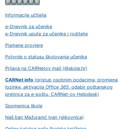
Informacije učitelja
e-Dnevnik za učenike
e-Dnevnik upute za učenike i roditelje
Pismene provjere
Potvrde o statusu školovanja učenika
Prijava na CARNetov mail (@skole.hr)
CARNet info
(pristup osobnim podacima, promjena
lozinke,
aktivacija Office 365
, odabir poštanskog
pretinca za e-poštu, CARNet-ov Helpdesk)
Spomenica škole
Naš ban Mažuranić Ivan (slikovnica)
Online katalog naše školske knjižnice