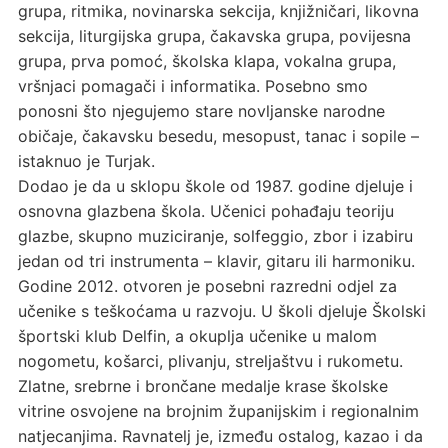
grupa, ritmika, novinarska sekcija, knjižničari, likovna
sekcija, liturgijska grupa, čakavska grupa, povijesna
grupa, prva pomoć, školska klapa, vokalna grupa,
vršnjaci pomagači i informatika. Posebno smo
ponosni što njegujemo stare novljanske narodne
običaje, čakavsku besedu, mesopust, tanac i sopile –
istaknuo je Turjak.
Dodao je da u sklopu škole od 1987. godine djeluje i
osnovna glazbena škola. Učenici pohađaju teoriju
glazbe, skupno muziciranje, solfeggio, zbor i izabiru
jedan od tri instrumenta – klavir, gitaru ili harmoniku.
Godine 2012. otvoren je posebni razredni odjel za
učenike s teškoćama u razvoju. U školi djeluje Školski
športski klub Delfin, a okuplja učenike u malom
nogometu, košarci, plivanju, streljaštvu i rukometu.
Zlatne, srebrne i brončane medalje krase školske
vitrine osvojene na brojnim županijskim i regionalnim
natjecanjima. Ravnatelj je, između ostalog, kazao i da