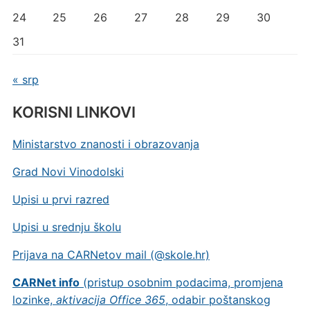
24
25
26
27
28
29
30
31
« srp
KORISNI LINKOVI
Ministarstvo znanosti i obrazovanja
Grad Novi Vinodolski
Upisi u prvi razred
Upisi u srednju školu
Prijava na CARNetov mail (@skole.hr)
CARNet info
(pristup osobnim podacima, promjena
lozinke,
aktivacija Office 365
, odabir poštanskog