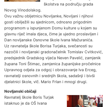
školstva na području grada
Novog Vinodolskog.
Ovu važnu obljetnicu Novljanke, Novljani i njihovi
gosti obilježili su sjednicom, odnosno prigodnim
programom u ispunjenom Domu kulture u kojem su
glavnu riječ imala djeca, čime je ujedno proslavljen i
Dan novljanske Osnovne škole Ivana Mažuranića.
Uz ravnatelja škole Borisa Turjaka, svečanosti su
nazočili i novljanski gradonačelnik Tomislav Cvitković,
predsjednik Gradskog vijeća Neven Pavelić, zamjenik
župana Toni Štimac, zamjenica županijske pročelnice
Upravnog odjela za odgoj i obrazovanje Iva Erceg,
ravnatelji osnovnih i srednjih škola, sadašnji i bivši
djelatnici škole, vlč. Mario Frlan i mnogi drugi.
Novljanski običaji
Ravnatelj škole Boris Turjak
istaknuo je da OŠ Ivana