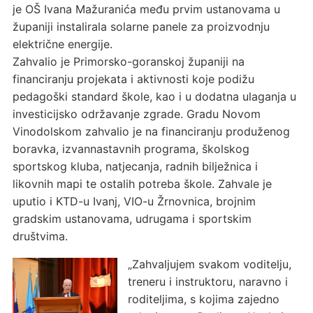
je OŠ Ivana Mažuranića među prvim ustanovama u
županiji instalirala solarne panele za proizvodnju
električne energije.
Zahvalio je Primorsko-goranskoj županiji na
financiranju projekata i aktivnosti koje podižu
pedagoški standard škole, kao i u dodatna ulaganja u
investicijsko održavanje zgrade. Gradu Novom
Vinodolskom zahvalio je na financiranju produženog
boravka, izvannastavnih programa, školskog
sportskog kluba, natjecanja, radnih bilježnica i
likovnih mapi te ostalih potreba škole. Zahvale je
uputio i KTD-u Ivanj, VIO-u Žrnovnica, brojnim
gradskim ustanovama, udrugama i sportskim
društvima.
„Zahvaljujem svakom voditelju,
treneru i instruktoru, naravno i
roditeljima, s kojima zajedno