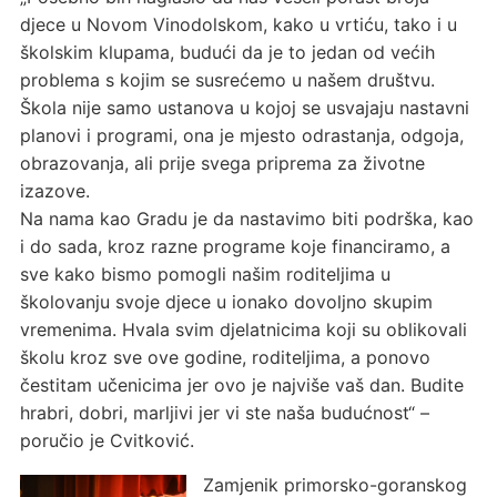
djece u Novom Vinodolskom, kako u vrtiću, tako i u
školskim klupama, budući da je to jedan od većih
problema s kojim se susrećemo u našem društvu.
Škola nije samo ustanova u kojoj se usvajaju nastavni
planovi i programi, ona je mjesto odrastanja, odgoja,
obrazovanja, ali prije svega priprema za životne
izazove.
Na nama kao Gradu je da nastavimo biti podrška, kao
i do sada, kroz razne programe koje financiramo, a
sve kako bismo pomogli našim roditeljima u
školovanju svoje djece u ionako dovoljno skupim
vremenima. Hvala svim djelatnicima koji su oblikovali
školu kroz sve ove godine, roditeljima, a ponovo
čestitam učenicima jer ovo je najviše vaš dan. Budite
hrabri, dobri, marljivi jer vi ste naša budućnost“ –
poručio je Cvitković.
Zamjenik primorsko-goranskog