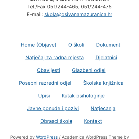
Tel./Fax 051/244-465, 051/244-475
E-mail:
skola@osivanamazuranica.hr
Home (Objave)
O školi
Dokumenti
Natječaj za radna mjesta
Djelatnici
Obavijesti
Glazbeni odjel
Posebni razredni odjel
Školska knjižnica
Upisi
Kutak psihologinje
Javne ponude i pozivi
Natjecanja
Obrasci škole
Kontakt
Powered by
WordPress
/ Academica WordPress Theme by