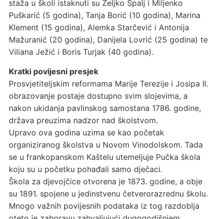
staža u školi istaknuti su Željko Špalj i Miljenko
Puškarić (5 godina), Tanja Borić (10 godina), Marina
Klement (15 godina), Alemka Starčević i Antonija
Mažuranić (20 godina), Danijela Lovrić (25 godina) te
Viliana Ježić i Boris Turjak (40 godina).
Kratki povijesni presjek
Prosvjetiteljskim reformama Marije Terezije i Josipa II.
obrazovanje postaje dostupno svim slojevima, a
nakon ukidanja pavlinskog samostana 1786. godine,
država preuzima nadzor nad školstvom.
Upravo ova godina uzima se kao početak
organiziranog školstva u Novom Vinodolskom. Tada
se u frankopanskom Kaštelu utemeljuje Pučka škola
koju su u početku pohađali samo dječaci.
Škola za djevojčice otvorena je 1873. godine, a obje
su 1891. spojene u jedinstvenu četverorazrednu školu.
Mnogo važnih povijesnih podataka iz tog razdoblja
oteto je zaboravu zahvaljujući dugogodišnjem