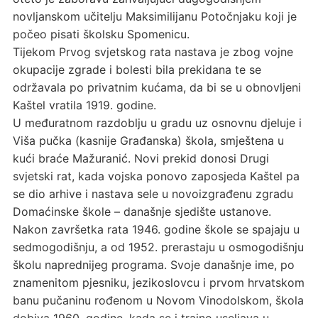
novljanskom učitelju Maksimilijanu Potočnjaku koji je
počeo pisati školsku Spomenicu.
Tijekom Prvog svjetskog rata nastava je zbog vojne
okupacije zgrade i bolesti bila prekidana te se
održavala po privatnim kućama, da bi se u obnovljeni
Kaštel vratila 1919. godine.
U međuratnom razdoblju u gradu uz osnovnu djeluje i
Viša pučka (kasnije Građanska) škola, smještena u
kući braće Mažuranić. Novi prekid donosi Drugi
svjetski rat, kada vojska ponovo zaposjeda Kaštel pa
se dio arhive i nastava sele u novoizgrađenu zgradu
Domaćinske škole – današnje sjedište ustanove.
Nakon završetka rata 1946. godine škole se spajaju u
sedmogodišnju, a od 1952. prerastaju u osmogodišnju
školu naprednijeg programa. Svoje današnje ime, po
znamenitom pjesniku, jezikoslovcu i prvom hrvatskom
banu pučaninu rođenom u Novom Vinodolskom, škola
dobiva 1960. godine, kada se i trajno useljava u