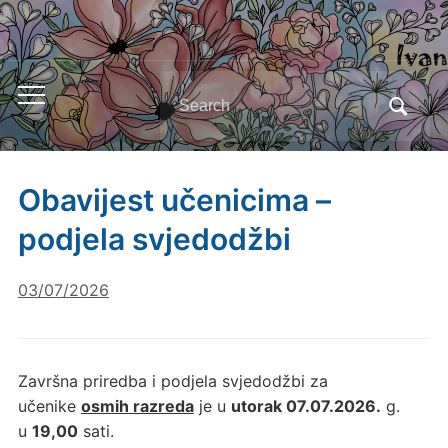
Search
Toggle
for:
mobile
menu
Obavijest učenicima –
podjela svjedodžbi
03/07/2026
Završna priredba i podjela svjedodžbi za
učenike
osmih razreda
je u
utorak 07.07.2026.
g.
u
19,00
sati.