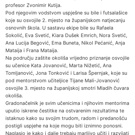
profesor Zvonimir Kutija.
Pod njegovim vodstvom uspješne su bile i futsalašice
koje su osvojile 2. mjesto na županijskom natjecanju
osnovnih škola. U sastavu ekipe bile su Rafaela
Sokolić, Eva Svetić, Kiara Dušek Emrich, Nora Svetić,
Ana Lucija Begović, Ema Buneta, Nikol Pećanić, Anja
Mataija i Frana Mataija.
Na području zaštite okoliša vrijedno priznanje osvojile
su učenice Kata Jovanović, Marta Nižetić, Ana
Tomljanović, Jona Tonković i Larisa Špernjak, koje su
pod mentorstvom učiteljice Tijane Mali-Jovanović
osvojile 3. mjesto na županijskoj smotri Mladih čuvara
okoliša.
Gradonačelnik je svim učenicima i njihovim mentorima
uputio iskrene čestitke na ostvarenim rezultatima te
istaknuo kako su svojim trudom, radom i predanošću
postigli uspjehe na koje mogu biti iznimno ponosni.
Naglasio je kako i dalje trebaju marljivo učiti i razvijati