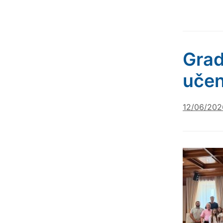
Grad
učen
12/06/202