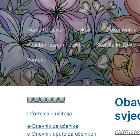
Home (Objave)
O školi
Dokumenti
Posebni razredni odjel
Školska knjižnica
Kontakt
Obav
svje
Informacije učitelja
e-Dnevnik za učenike
03/07/20
e-Dnevnik upute za učenike i