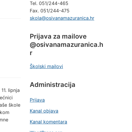
Tel. 051/244-465
Fax. 051/244-475
skola@osivanamazuranica.hr
Prijava za mailove
@osivanamazuranica.h
r
Školski mailovi
Administracija
11. lipnja
ećnici
Prijava
naše škole
Kanal objava
jekom
imne
Kanal komentara