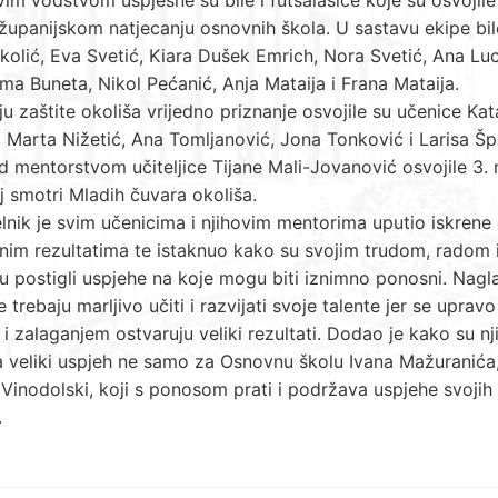
županijskom natjecanju osnovnih škola. U sastavu ekipe bil
kolić, Eva Svetić, Kiara Dušek Emrich, Nora Svetić, Ana Luc
ma Buneta, Nikol Pećanić, Anja Mataija i Frana Mataija.
u zaštite okoliša vrijedno priznanje osvojile su učenice Kat
 Marta Nižetić, Ana Tomljanović, Jona Tonković i Larisa Šp
d mentorstvom učiteljice Tijane Mali-Jovanović osvojile 3.
j smotri Mladih čuvara okoliša.
nik je svim učenicima i njihovim mentorima uputio iskrene 
nim rezultatima te istaknuo kako su svojim trudom, radom 
 postigli uspjehe na koje mogu biti iznimno ponosni. Nagla
e trebaju marljivo učiti i razvijati svoje talente jer se upravo
i zalaganjem ostvaruju veliki rezultati. Dodao je kako su n
 veliki uspjeh ne samo za Osnovnu školu Ivana Mažuranića,
Vinodolski, koji s ponosom prati i podržava uspjehe svojih
.