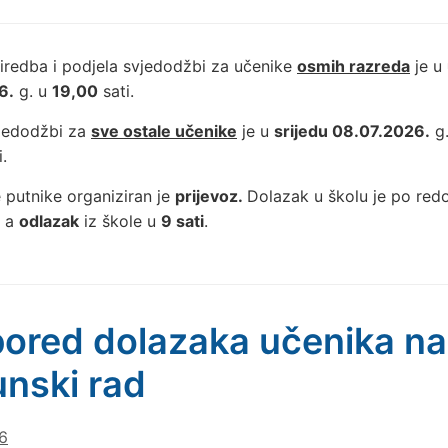
iredba i podjela svjedodžbi za učenike
osmih razreda
je u
6.
g. u
19,00
sati.
vjedodžbi za
sve ostale učenike
je u
srijedu 08.07.2026.
g
.
 putnike organiziran je
prijevoz.
Dolazak u školu je po re
, a
odlazak
iz škole u
9 sati
.
ored dolazaka učenika na
nski rad
6