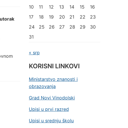
10
11
12
13
14
15
16
17
18
19
20
21
22
23
utorak
24
25
26
27
28
29
30
31
.
« srp
dovnom
KORISNI LINKOVI
Ministarstvo znanosti i
obrazovanja
Grad Novi Vinodolski
Upisi u prvi razred
Upisi u srednju školu