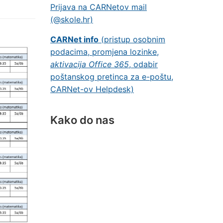
Prijava na CARNetov mail
(@skole.hr)
CARNet info
(pristup osobnim
podacima, promjena lozinke,
aktivacija Office 365
, odabir
poštanskog pretinca za e-poštu,
CARNet-ov Helpdesk)
Kako do nas