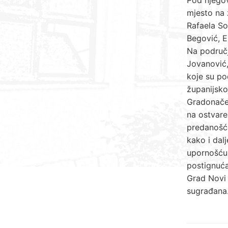
mjesto na 
Rafaela So
Begović, E
Na područj
Jovanović,
koje su po
županijsko
Gradonačel
na ostvare
predanošću
kako i dalj
upornošću 
postignuća
Grad Novi 
sugrađana