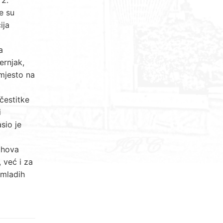
e su
ija
a
ernjak,
 mjesto na
čestitke
i
sio je
jihova
 već i za
 mladih