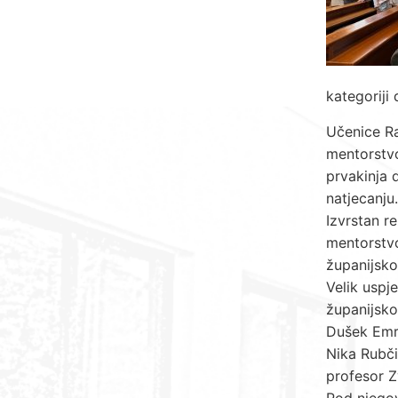
kategoriji
Učenice Ra
mentorstvo
prvakinja 
natjecanju.
Izvrstan re
mentorstvo
županijsko
Velik uspj
županijsko
Dušek Emri
Nika Rubči
profesor Z
Pod njegov