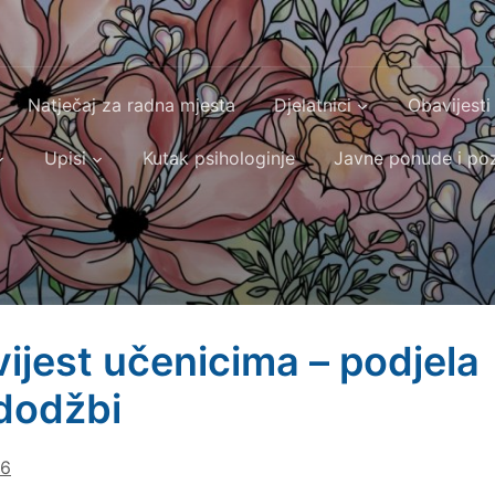
Natječaj za radna mjesta
Djelatnici
Obavijesti
Upisi
Kutak psihologinje
Javne ponude i poz
ijest učenicima – podjela
dodžbi
26