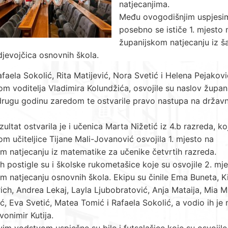
natjecanjima.
Među ovogodišnjim uspjesi
posebno se ističe 1. mjesto 
županijskom natjecanju iz š
 djevojčica osnovnih škola.
faela Sokolić, Rita Matijević, Nora Svetić i Helena Pejakov
m voditelja Vladimira Kolundžića, osvojile su naslov župani
drugu godinu zaredom te ostvarile pravo nastupa na drža
zultat ostvarila je i učenica Marta Nižetić iz 4.b razreda, ko
m učiteljice Tijane Mali-Jovanović osvojila 1. mjesto na
m natjecanju iz matematike za učenike četvrtih razreda.
eh postigle su i školske rukometašice koje su osvojile 2. mj
m natjecanju osnovnih škola. Ekipu su činile Ema Buneta, K
ch, Andrea Lekaj, Layla Ljubobratović, Anja Mataija, Mia Mi
ć, Eva Svetić, Matea Tomić i Rafaela Sokolić, a vodio ih je
vonimir Kutija.
im vodstvom uspješne su bile i futsalašice koje su osvojile