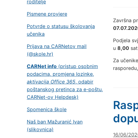
roditelje
Pismene provjere
Završna pr
Potvrde o statusu školovanja
07.07.202
učenika
Podjela s
Prijava na CARNetov mail
u
8,00
sati
(@skole.hr)
Za učenike
CARNet info
(pristup osobnim
rasporedu
podacima, promjena lozinke,
aktivacija Office 365
, odabir
poštanskog pretinca za e-poštu,
CARNet-ov Helpdesk)
Rasp
Spomenica škole
dopu
Naš ban Mažuranić Ivan
(slikovnica)
16/06/202