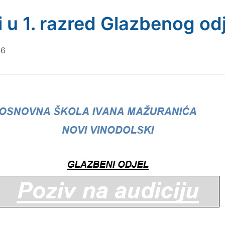
i u 1. razred Glazbenog od
26