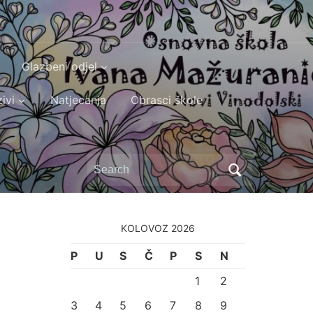
Glazbeni odjel
ivi
Natjecanja
Obrasci škole
Search
for:
KOLOVOZ 2026
P
U
S
Č
P
S
N
1
2
3
4
5
6
7
8
9