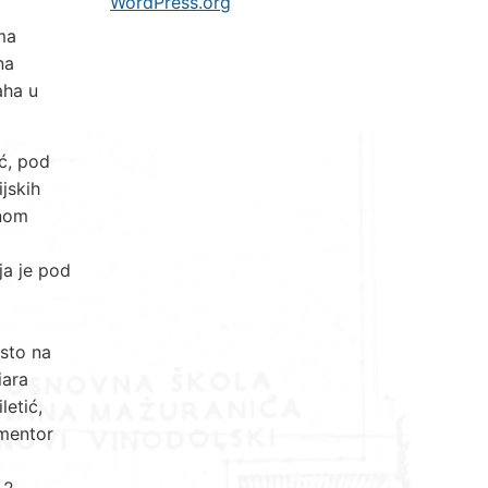
WordPress.org
ma
na
aha u
ić, pod
jskih
vnom
ja je pod
esto na
iara
letić,
 mentor
 2.