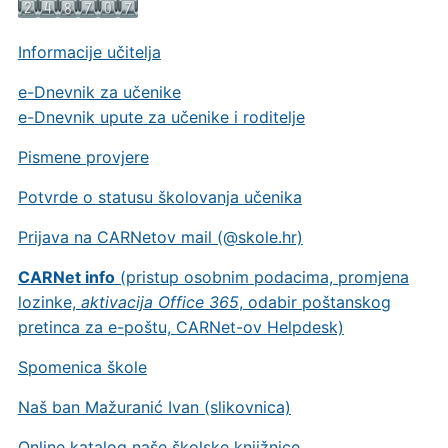
Informacije učitelja
e-Dnevnik za učenike
e-Dnevnik upute za učenike i roditelje
Pismene provjere
Potvrde o statusu školovanja učenika
Prijava na CARNetov mail (@skole.hr)
CARNet info
(pristup osobnim podacima, promjena
lozinke,
aktivacija Office 365
, odabir poštanskog
pretinca za e-poštu, CARNet-ov Helpdesk)
Spomenica škole
Naš ban Mažuranić Ivan (slikovnica)
Online katalog naše školske knjižnice