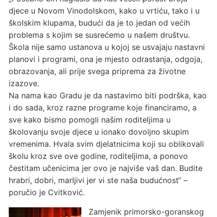
djece u Novom Vinodolskom, kako u vrtiću, tako i u
školskim klupama, budući da je to jedan od većih
problema s kojim se susrećemo u našem društvu.
Škola nije samo ustanova u kojoj se usvajaju nastavni
planovi i programi, ona je mjesto odrastanja, odgoja,
obrazovanja, ali prije svega priprema za životne
izazove.
Na nama kao Gradu je da nastavimo biti podrška, kao
i do sada, kroz razne programe koje financiramo, a
sve kako bismo pomogli našim roditeljima u
školovanju svoje djece u ionako dovoljno skupim
vremenima. Hvala svim djelatnicima koji su oblikovali
školu kroz sve ove godine, roditeljima, a ponovo
čestitam učenicima jer ovo je najviše vaš dan. Budite
hrabri, dobri, marljivi jer vi ste naša budućnost“ –
poručio je Cvitković.
Zamjenik primorsko-goranskog