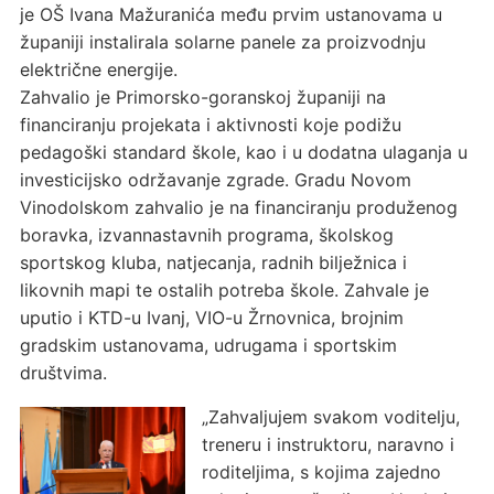
je OŠ Ivana Mažuranića među prvim ustanovama u
županiji instalirala solarne panele za proizvodnju
električne energije.
Zahvalio je Primorsko-goranskoj županiji na
financiranju projekata i aktivnosti koje podižu
pedagoški standard škole, kao i u dodatna ulaganja u
investicijsko održavanje zgrade. Gradu Novom
Vinodolskom zahvalio je na financiranju produženog
boravka, izvannastavnih programa, školskog
sportskog kluba, natjecanja, radnih bilježnica i
likovnih mapi te ostalih potreba škole. Zahvale je
uputio i KTD-u Ivanj, VIO-u Žrnovnica, brojnim
gradskim ustanovama, udrugama i sportskim
društvima.
„Zahvaljujem svakom voditelju,
treneru i instruktoru, naravno i
roditeljima, s kojima zajedno