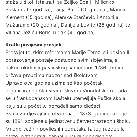
staža u školi istaknuti su Željko Špalj i Miljenko
Puškarić (5 godina), Tanja Borić (10 godina), Marina
Klement (15 godina), Alemka Starčević i Antonija
Mažuranić (20 godina), Danijela Lovrić (25 godina) te
Viliana Ježić i Boris Turjak (40 godina).
Kratki povijesni presjek
Prosvjetiteljskim reformama Marije Terezije i Josipa II.
obrazovanje postaje dostupno svim slojevima, a
nakon ukidanja pavlinskog samostana 1786. godine,
država preuzima nadzor nad školstvom.
Upravo ova godina uzima se kao početak
organiziranog školstva u Novom Vinodolskom. Tada
se u frankopanskom Kaštelu utemeljuje Pučka škola
koju su u početku pohađali samo dječaci.
Škola za djevojčice otvorena je 1873. godine, a obje
su 1891. spojene u jedinstvenu četverorazrednu školu.
Mnogo važnih povijesnih podataka iz tog razdoblja
oteto je zaboravu zahvaljujući dugogodišnjem