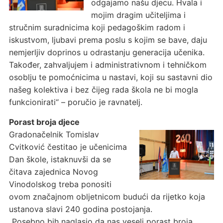
odgajamo našu djecu. Hvala i
mojim dragim učiteljima i
stručnim suradnicima koji pedagoškim radom i
iskustvom, ljubavi prema poslu s kojim se bave, daju
nemjerljiv doprinos u odrastanju generacija učenika.
Također, zahvaljujem i administrativnom i tehničkom
osoblju te pomoćnicima u nastavi, koji su sastavni dio
našeg kolektiva i bez čijeg rada škola ne bi mogla
funkcionirati“ – poručio je ravnatelj.
Porast broja djece
Gradonačelnik Tomislav
Cvitković čestitao je učenicima
Dan škole, istaknuvši da se
čitava zajednica Novog
Vinodolskog treba ponositi
ovom značajnom obljetnicom budući da rijetko koja
ustanova slavi 240 godina postojanja.
„Posebno bih naglasio da nas veseli porast broja