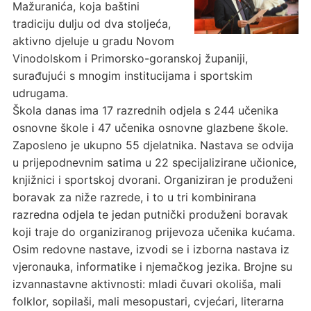
Mažuranića, koja baštini
tradiciju dulju od dva stoljeća,
aktivno djeluje u gradu Novom
Vinodolskom i Primorsko-goranskoj županiji,
surađujući s mnogim institucijama i sportskim
udrugama.
Škola danas ima 17 razrednih odjela s 244 učenika
osnovne škole i 47 učenika osnovne glazbene škole.
Zaposleno je ukupno 55 djelatnika. Nastava se odvija
u prijepodnevnim satima u 22 specijalizirane učionice,
knjižnici i sportskoj dvorani. Organiziran je produženi
boravak za niže razrede, i to u tri kombinirana
razredna odjela te jedan putnički produženi boravak
koji traje do organiziranog prijevoza učenika kućama.
Osim redovne nastave, izvodi se i izborna nastava iz
vjeronauka, informatike i njemačkog jezika. Brojne su
izvannastavne aktivnosti: mladi čuvari okoliša, mali
folklor, sopilaši, mali mesopustari, cvjećari, literarna