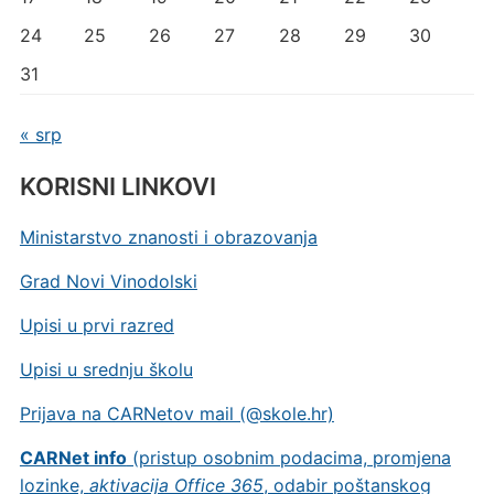
24
25
26
27
28
29
30
31
« srp
KORISNI LINKOVI
Ministarstvo znanosti i obrazovanja
Grad Novi Vinodolski
Upisi u prvi razred
Upisi u srednju školu
Prijava na CARNetov mail (@skole.hr)
CARNet info
(pristup osobnim podacima, promjena
lozinke,
aktivacija Office 365
, odabir poštanskog