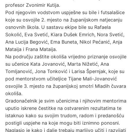
profesor Zvonimir Kutija.
Pod njegovim vodstvom uspješne su bile i futsalašice
koje su osvojile 2. mjesto na županijskom natjecanju
osnovnih škola. U sastavu ekipe bile su Rafaela
Sokolić, Eva Svetić, Kiara Dušek Emrich, Nora Svetić,
Ana Lucija Begović, Ema Buneta, Nikol Pećanić, Anja
Mataija i Frana Mataija.
Na području zaštite okoliša vrijedno priznanje osvojile
su učenice Kata Jovanović, Marta Nižetić, Ana
Tomljanović, Jona Tonković i Larisa Špernjak, koje su
pod mentorstvom učiteljice Tijane Mali-Jovanović
osvojile 3. mjesto na županijskoj smotri Mladih čuvara
okoliša.
Gradonačelnik je svim učenicima i njihovim mentorima
uputio iskrene čestitke na ostvarenim rezultatima te
istaknuo kako su svojim trudom, radom i predanošću
postigli uspjehe na koje mogu biti iznimno ponosni.
Naglasio je kako i dalje trebaju marljivo učiti i razvijati