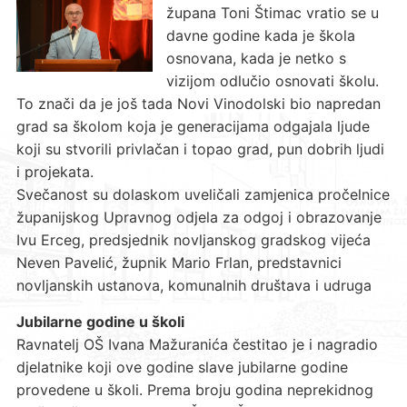
župana Toni Štimac vratio se u
davne godine kada je škola
osnovana, kada je netko s
vizijom odlučio osnovati školu.
To znači da je još tada Novi Vinodolski bio napredan
grad sa školom koja je generacijama odgajala ljude
koji su stvorili privlačan i topao grad, pun dobrih ljudi
i projekata.
Svečanost su dolaskom uveličali zamjenica pročelnice
županijskog Upravnog odjela za odgoj i obrazovanje
Ivu Erceg, predsjednik novljanskog gradskog vijeća
Neven Pavelić, župnik Mario Frlan, predstavnici
novljanskih ustanova, komunalnih društava i udruga
Jubilarne godine u školi
Ravnatelj OŠ Ivana Mažuranića čestitao je i nagradio
djelatnike koji ove godine slave jubilarne godine
provedene u školi. Prema broju godina neprekidnog