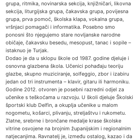
grupa, ritmika, novinarska sekcija, knjižničari, likovna
sekcija, liturgijska grupa, čakavska grupa, povijesna
grupa, prva pomoć, školska klapa, vokalna grupa,
vršnjaci pomagači i informatika. Posebno smo
ponosni što njegujemo stare novljanske narodne
običaje, čakavsku besedu, mesopust, tanac i sopile –
istaknuo je Turjak.
Dodao je da u sklopu škole od 1987. godine djeluje i
osnovna glazbena škola. Učenici pohađaju teoriju
glazbe, skupno muziciranje, solfeggio, zbor i izabiru
jedan od tri instrumenta – klavir, gitaru ili harmoniku.
Godine 2012. otvoren je posebni razredni odjel za
učenike s teškoćama u razvoju. U školi djeluje Školski
športski klub Delfin, a okuplja učenike u malom
nogometu, košarci, plivanju, streljaštvu i rukometu.
Zlatne, srebrne i brončane medalje krase školske
vitrine osvojene na brojnim županijskim i regionalnim
natjecanjima. Ravnatelj je, između ostalog, kazao i da