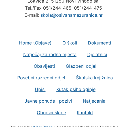
Tel./Fax 051/244-465, 051/244-475
E-mail:
skola@osivanamazuranica.hr
Home (Objave)
O školi
Dokumenti
Natječaj za radna mjesta
Djelatnici
Obavijesti
Glazbeni odjel
Posebni razredni odjel
Školska knjižnica
Upisi
Kutak psihologinje
Javne ponude i pozivi
Natjecanja
Obrasci škole
Kontakt
Powered by
WordPress
/ Academica WordPress Theme by