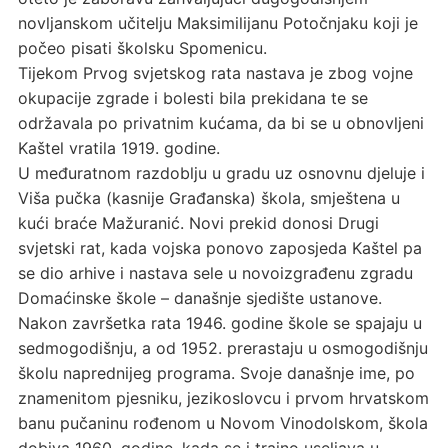
novljanskom učitelju Maksimilijanu Potočnjaku koji je
počeo pisati školsku Spomenicu.
Tijekom Prvog svjetskog rata nastava je zbog vojne
okupacije zgrade i bolesti bila prekidana te se
održavala po privatnim kućama, da bi se u obnovljeni
Kaštel vratila 1919. godine.
U međuratnom razdoblju u gradu uz osnovnu djeluje i
Viša pučka (kasnije Građanska) škola, smještena u
kući braće Mažuranić. Novi prekid donosi Drugi
svjetski rat, kada vojska ponovo zaposjeda Kaštel pa
se dio arhive i nastava sele u novoizgrađenu zgradu
Domaćinske škole – današnje sjedište ustanove.
Nakon završetka rata 1946. godine škole se spajaju u
sedmogodišnju, a od 1952. prerastaju u osmogodišnju
školu naprednijeg programa. Svoje današnje ime, po
znamenitom pjesniku, jezikoslovcu i prvom hrvatskom
banu pučaninu rođenom u Novom Vinodolskom, škola
dobiva 1960. godine, kada se i trajno useljava u