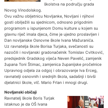
školstva na području grada
Novog Vinodolskog.
Ovu važnu obljetnicu Novljanke, Novljani i njihovi
gosti obilježili su sjednicom, odnosno prigodnim
programom u ispunjenom Domu kulture u kojem su
glavnu riječ imala djeca, čime je ujedno proslavljen i
Dan novljanske Osnovne škole Ivana Mažuranića.
Uz ravnatelja škole Borisa Turjaka, svečanosti su
nazočili i novljanski gradonačelnik Tomislav Cvitković,
predsjednik Gradskog vijeća Neven Pavelić, zamjenik
župana Toni Štimac, zamjenica županijske pročelnice
Upravnog odjela za odgoj i obrazovanje Iva Erceg,
ravnatelji osnovnih i srednjih škola, sadašnji i bivši
djelatnici škole, vlč. Mario Frlan i mnogi drugi.
Novljanski običaji
Ravnatelj škole Boris Turjak
istaknuo je da OŠ Ivana