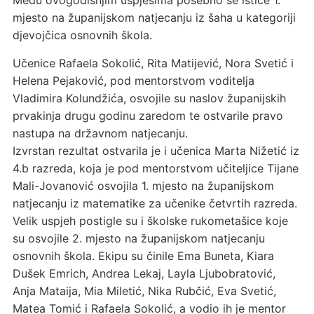
Među ovogodišnjim uspjesima posebno se ističe 1.
mjesto na županijskom natjecanju iz šaha u kategoriji
djevojčica osnovnih škola.
Učenice Rafaela Sokolić, Rita Matijević, Nora Svetić i
Helena Pejaković, pod mentorstvom voditelja
Vladimira Kolundžića, osvojile su naslov županijskih
prvakinja drugu godinu zaredom te ostvarile pravo
nastupa na državnom natjecanju.
Izvrstan rezultat ostvarila je i učenica Marta Nižetić iz
4.b razreda, koja je pod mentorstvom učiteljice Tijane
Mali-Jovanović osvojila 1. mjesto na županijskom
natjecanju iz matematike za učenike četvrtih razreda.
Velik uspjeh postigle su i školske rukometašice koje
su osvojile 2. mjesto na županijskom natjecanju
osnovnih škola. Ekipu su činile Ema Buneta, Kiara
Dušek Emrich, Andrea Lekaj, Layla Ljubobratović,
Anja Mataija, Mia Miletić, Nika Rubčić, Eva Svetić,
Matea Tomić i Rafaela Sokolić, a vodio ih je mentor