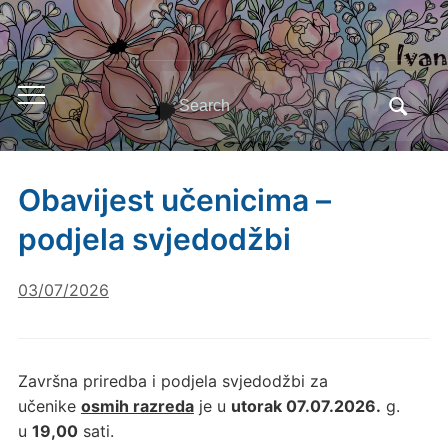
Search
Toggle
for:
mobile
menu
Obavijest učenicima –
podjela svjedodžbi
03/07/2026
Završna priredba i podjela svjedodžbi za
učenike
osmih razreda
je u
utorak 07.07.2026.
g.
u
19,00
sati.