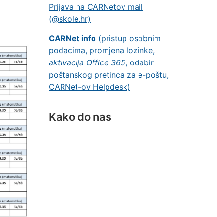
Prijava na CARNetov mail
(@skole.hr)
CARNet info
(pristup osobnim
podacima, promjena lozinke,
aktivacija Office 365
, odabir
poštanskog pretinca za e-poštu,
CARNet-ov Helpdesk)
Kako do nas