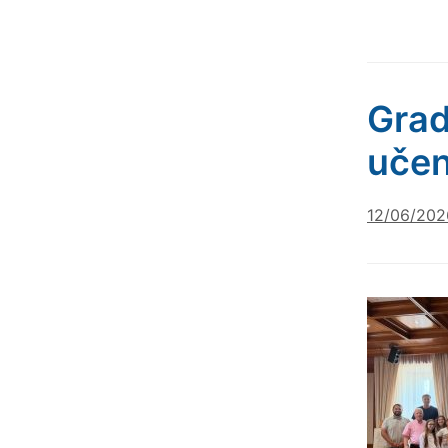
Grad
učen
12/06/202