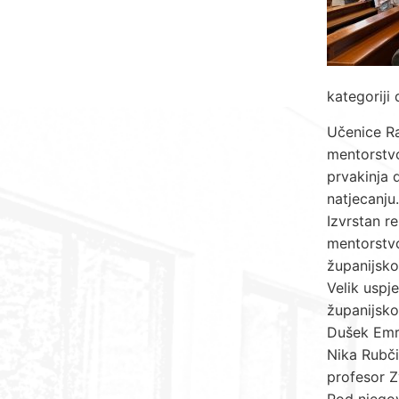
kategoriji
Učenice Ra
mentorstvo
prvakinja 
natjecanju.
Izvrstan re
mentorstvo
županijsko
Velik uspj
županijsko
Dušek Emri
Nika Rubči
profesor Z
Pod njegov