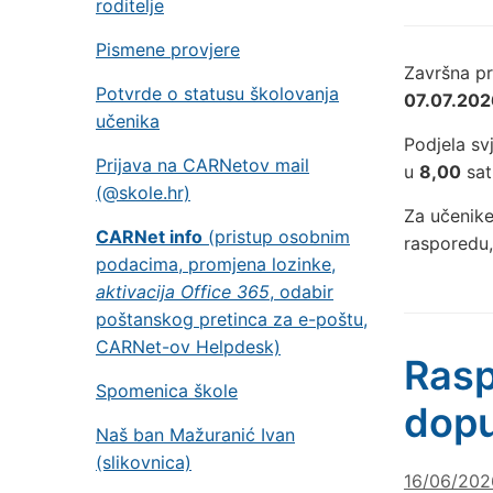
roditelje
Pismene provjere
Završna pr
Potvrde o statusu školovanja
07.07.202
učenika
Podjela s
Prijava na CARNetov mail
u
8,00
sati
(@skole.hr)
Za učenike
CARNet info
(pristup osobnim
rasporedu
podacima, promjena lozinke,
aktivacija Office 365
, odabir
poštanskog pretinca za e-poštu,
CARNet-ov Helpdesk)
Rasp
Spomenica škole
dopu
Naš ban Mažuranić Ivan
(slikovnica)
16/06/202