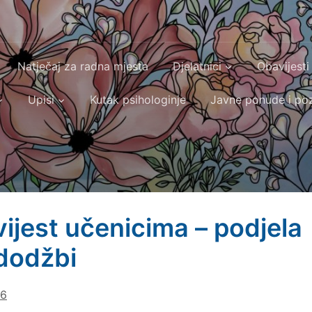
Natječaj za radna mjesta
Djelatnici
Obavijesti
Upisi
Kutak psihologinje
Javne ponude i poz
ijest učenicima – podjela
dodžbi
26