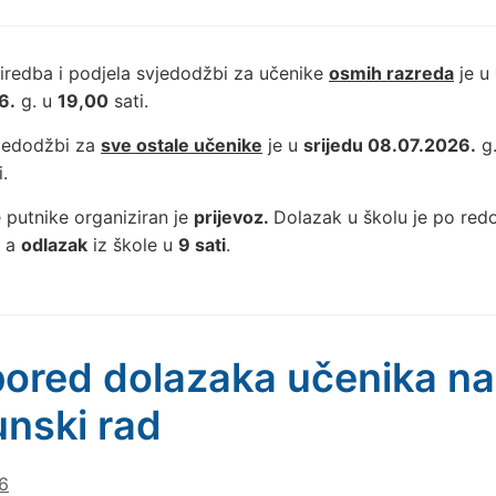
iredba i podjela svjedodžbi za učenike
osmih razreda
je u
6.
g. u
19,00
sati.
vjedodžbi za
sve ostale učenike
je u
srijedu 08.07.2026.
g
.
 putnike organiziran je
prijevoz.
Dolazak u školu je po re
, a
odlazak
iz škole u
9 sati
.
ored dolazaka učenika na
nski rad
6