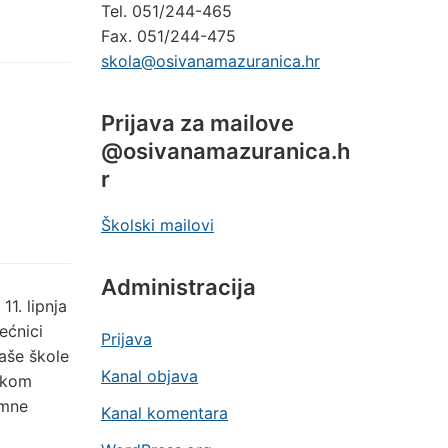
Tel. 051/244-465
Fax. 051/244-475
skola@osivanamazuranica.hr
Prijava za mailove
@osivanamazuranica.h
r
Školski mailovi
Administracija
11. lipnja
ećnici
Prijava
naše škole
Kanal objava
jekom
imne
Kanal komentara