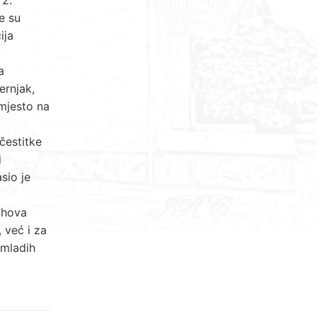
e su
ija
a
ernjak,
 mjesto na
čestitke
i
sio je
jihova
 već i za
 mladih