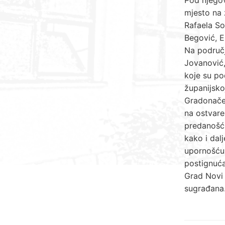
mjesto na 
Rafaela So
Begović, E
Na područj
Jovanović,
koje su po
županijsko
Gradonačel
na ostvare
predanošću
kako i dalj
upornošću 
postignuća
Grad Novi 
sugrađana