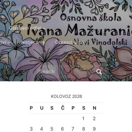
Glazbeni odjel
ivi
Natjecanja
Obrasci škole
Search
for:
KOLOVOZ 2026
P
U
S
Č
P
S
N
1
2
3
4
5
6
7
8
9