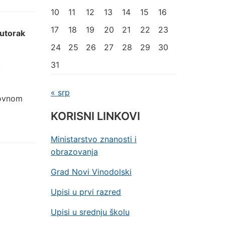
10
11
12
13
14
15
16
17
18
19
20
21
22
23
utorak
24
25
26
27
28
29
30
31
.
« srp
dovnom
KORISNI LINKOVI
Ministarstvo znanosti i
obrazovanja
Grad Novi Vinodolski
Upisi u prvi razred
Upisi u srednju školu