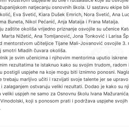
županijskom natjecanju osnovnih škola. U sastavu ekipe bil
kolić, Eva Svetić, Kiara Dušek Emrich, Nora Svetić, Ana Luc
ma Buneta, Nikol Pećanić, Anja Mataija i Frana Mataija.
u zaštite okoliša vrijedno priznanje osvojile su učenice Kat
 Marta Nižetić, Ana Tomljanović, Jona Tonković i Larisa Šp
d mentorstvom učiteljice Tijane Mali-Jovanović osvojile 3.
j smotri Mladih čuvara okoliša.
nik je svim učenicima i njihovim mentorima uputio iskrene 
nim rezultatima te istaknuo kako su svojim trudom, radom 
 postigli uspjehe na koje mogu biti iznimno ponosni. Nagla
e trebaju marljivo učiti i razvijati svoje talente jer se upravo
i zalaganjem ostvaruju veliki rezultati. Dodao je kako su n
 veliki uspjeh ne samo za Osnovnu školu Ivana Mažuranića,
Vinodolski, koji s ponosom prati i podržava uspjehe svojih
.