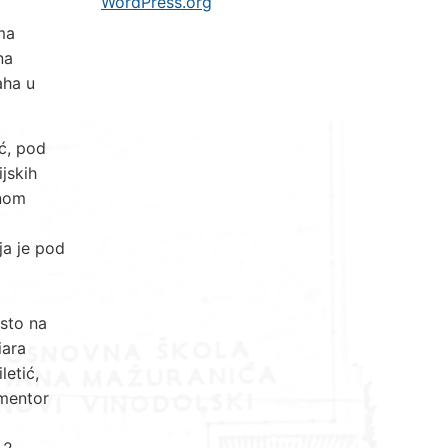
WordPress.org
ma
na
aha u
ić, pod
jskih
vnom
ja je pod
esto na
iara
letić,
 mentor
 2.