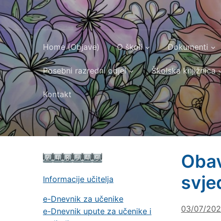
Home (Objave)
O školi
Dokumenti
Posebni razredni odjel
Školska knjižnica
Kontakt
Obav
svje
Informacije učitelja
e-Dnevnik za učenike
03/07/20
e-Dnevnik upute za učenike i