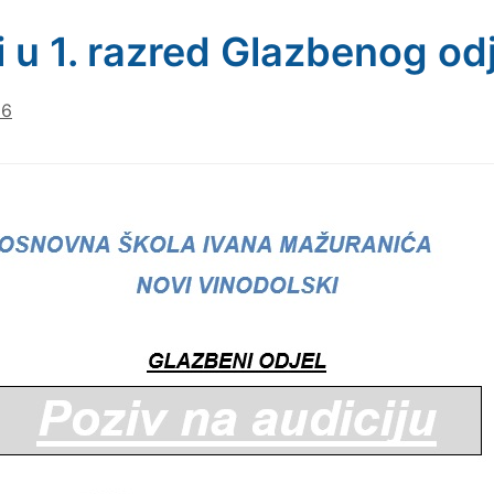
i u 1. razred Glazbenog od
26