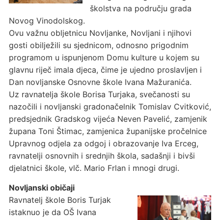
školstva na području grada
Novog Vinodolskog.
Ovu važnu obljetnicu Novljanke, Novljani i njihovi
gosti obilježili su sjednicom, odnosno prigodnim
programom u ispunjenom Domu kulture u kojem su
glavnu riječ imala djeca, čime je ujedno proslavljen i
Dan novljanske Osnovne škole Ivana Mažuranića.
Uz ravnatelja škole Borisa Turjaka, svečanosti su
nazočili i novljanski gradonačelnik Tomislav Cvitković,
predsjednik Gradskog vijeća Neven Pavelić, zamjenik
župana Toni Štimac, zamjenica županijske pročelnice
Upravnog odjela za odgoj i obrazovanje Iva Erceg,
ravnatelji osnovnih i srednjih škola, sadašnji i bivši
djelatnici škole, vlč. Mario Frlan i mnogi drugi.
Novljanski običaji
Ravnatelj škole Boris Turjak
istaknuo je da OŠ Ivana