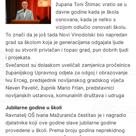
župana Toni Štimac vratio se u
davne godine kada je škola
osnovana, kada je netko s
vizijom odlučio osnovati školu.
To znači da je još tada Novi Vinodolski bio napredan
grad sa školom koja je generacijama odgajala ljude
koji su stvorili privlačan i topao grad, pun dobrih ljudi
i projekata.
Svečanost su dolaskom uveličali zamjenica pročelnice
županijskog Upravnog odjela za odgoj i obrazovanje
Ivu Erceg, predsjednik novljanskog gradskog vijeća
Neven Pavelić, župnik Mario Frlan, predstavnici
novljanskih ustanova, komunalnih društava i udruga
Jubilarne godine u školi
Ravnatelj OŠ Ivana Mažuranića čestitao je i nagradio
djelatnike koji ove godine slave jubilarne godine
provedene u školi. Prema broju godina neprekidnog