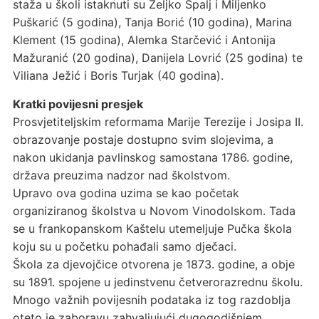
staža u školi istaknuti su Željko Špalj i Miljenko
Puškarić (5 godina), Tanja Borić (10 godina), Marina
Klement (15 godina), Alemka Starčević i Antonija
Mažuranić (20 godina), Danijela Lovrić (25 godina) te
Viliana Ježić i Boris Turjak (40 godina).
Kratki povijesni presjek
Prosvjetiteljskim reformama Marije Terezije i Josipa II.
obrazovanje postaje dostupno svim slojevima, a
nakon ukidanja pavlinskog samostana 1786. godine,
država preuzima nadzor nad školstvom.
Upravo ova godina uzima se kao početak
organiziranog školstva u Novom Vinodolskom. Tada
se u frankopanskom Kaštelu utemeljuje Pučka škola
koju su u početku pohađali samo dječaci.
Škola za djevojčice otvorena je 1873. godine, a obje
su 1891. spojene u jedinstvenu četverorazrednu školu.
Mnogo važnih povijesnih podataka iz tog razdoblja
oteto je zaboravu zahvaljujući dugogodišnjem