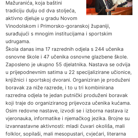
Mažuranića, koja baštini
tradiciju dulju od dva stoljeća,
aktivno djeluje u gradu Novom
Vinodolskom i Primorsko-goranskoj županiji,
surađujući s mnogim institucijama i sportskim
udrugama.
Škola danas ima 17 razrednih odjela s 244 učenika
osnovne škole i 47 učenika osnovne glazbene škole.
Zaposleno je ukupno 55 djelatnika. Nastava se odvija
u prijepodnevnim satima u 22 specijalizirane učionice,
knjižnici i sportskoj dvorani. Organiziran je produženi
boravak za niže razrede, i to u tri kombinirana
razredna odjela te jedan putnički produženi boravak
koji traje do organiziranog prijevoza učenika kućama.
Osim redovne nastave, izvodi se i izborna nastava iz
vjeronauka, informatike i njemačkog jezika. Brojne su
izvannastavne aktivnosti: mladi čuvari okoliša, mali
folklor, sopilaši, mali mesopustari, cvjećari, literarna