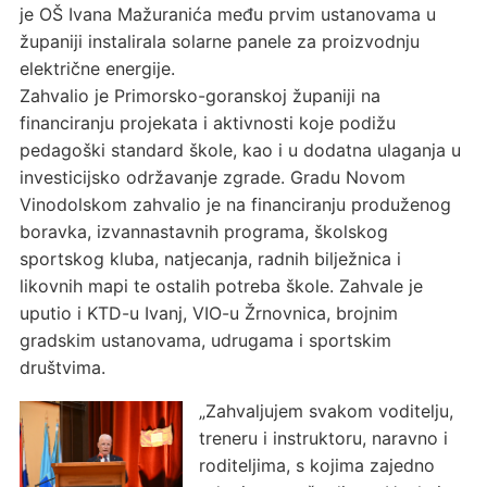
je OŠ Ivana Mažuranića među prvim ustanovama u
županiji instalirala solarne panele za proizvodnju
električne energije.
Zahvalio je Primorsko-goranskoj županiji na
financiranju projekata i aktivnosti koje podižu
pedagoški standard škole, kao i u dodatna ulaganja u
investicijsko održavanje zgrade. Gradu Novom
Vinodolskom zahvalio je na financiranju produženog
boravka, izvannastavnih programa, školskog
sportskog kluba, natjecanja, radnih bilježnica i
likovnih mapi te ostalih potreba škole. Zahvale je
uputio i KTD-u Ivanj, VIO-u Žrnovnica, brojnim
gradskim ustanovama, udrugama i sportskim
društvima.
„Zahvaljujem svakom voditelju,
treneru i instruktoru, naravno i
roditeljima, s kojima zajedno