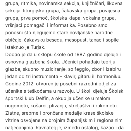
grupa, ritmika, novinarska sekcija, knjižničari, likovna
sekcija, liturgijska grupa, čakavska grupa, povijesna
grupa, prva pomoć, školska klapa, vokalna grupa,
vršnjaci pomagači i informatika. Posebno smo
ponosni što njegujemo stare novljanske narodne
običaje, čakavsku besedu, mesopust, tanac i sopile –
istaknuo je Turjak.
Dodao je da u sklopu škole od 1987. godine djeluje i
osnovna glazbena škola. Učenici pohađaju teoriju
glazbe, skupno muziciranje, solfeggio, zbor i izabiru
jedan od tri instrumenta – klavir, gitaru ili harmoniku.
Godine 2012. otvoren je posebni razredni odjel za
učenike s teškoćama u razvoju. U školi djeluje Školski
športski klub Delfin, a okuplja učenike u malom
nogometu, košarci, plivanju, streljaštvu i rukometu.
Zlatne, srebrne i brončane medalje krase školske
vitrine osvojene na brojnim županijskim i regionalnim
natjecanjima. Ravnatelj je, između ostalog, kazao i da