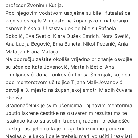
profesor Zvonimir Kutija.
Pod njegovim vodstvom uspješne su bile i futsalašice
koje su osvojile 2. mjesto na županijskom natjecanju
osnovnih škola. U sastavu ekipe bile su Rafaela
Sokolić, Eva Svetić, Kiara Dušek Emrich, Nora Svetić,
Ana Lucija Begović, Ema Buneta, Nikol Pećanić, Anja
Mataija i Frana Mataija.
Na području zaštite okoliša vrijedno priznanje osvojile
su učenice Kata Jovanović, Marta Nižetić, Ana
Tomljanović, Jona Tonković i Larisa Špernjak, koje su
pod mentorstvom učiteljice Tijane Mali-Jovanović
osvojile 3. mjesto na županijskoj smotri Mladih čuvara
okoliša.
Gradonačelnik je svim učenicima i njihovim mentorima
uputio iskrene čestitke na ostvarenim rezultatima te
istaknuo kako su svojim trudom, radom i predanošću
postigli uspjehe na koje mogu biti iznimno ponosni.
Naglasio je kako i dalje trebaju marljivo učiti i razvijati