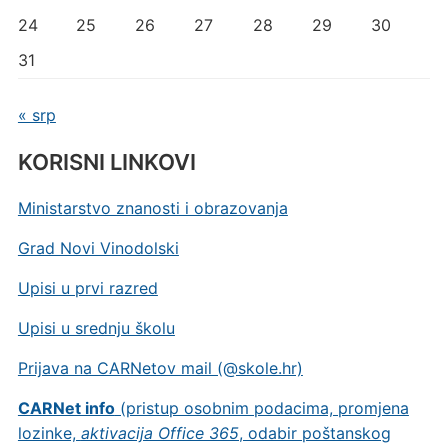
24
25
26
27
28
29
30
31
« srp
KORISNI LINKOVI
Ministarstvo znanosti i obrazovanja
Grad Novi Vinodolski
Upisi u prvi razred
Upisi u srednju školu
Prijava na CARNetov mail (@skole.hr)
CARNet info
(pristup osobnim podacima, promjena
lozinke,
aktivacija Office 365
, odabir poštanskog