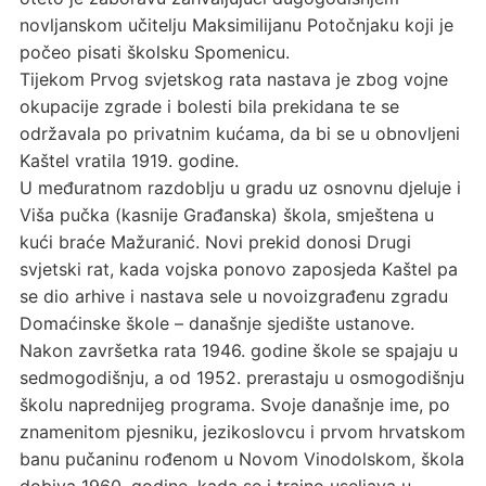
novljanskom učitelju Maksimilijanu Potočnjaku koji je
počeo pisati školsku Spomenicu.
Tijekom Prvog svjetskog rata nastava je zbog vojne
okupacije zgrade i bolesti bila prekidana te se
održavala po privatnim kućama, da bi se u obnovljeni
Kaštel vratila 1919. godine.
U međuratnom razdoblju u gradu uz osnovnu djeluje i
Viša pučka (kasnije Građanska) škola, smještena u
kući braće Mažuranić. Novi prekid donosi Drugi
svjetski rat, kada vojska ponovo zaposjeda Kaštel pa
se dio arhive i nastava sele u novoizgrađenu zgradu
Domaćinske škole – današnje sjedište ustanove.
Nakon završetka rata 1946. godine škole se spajaju u
sedmogodišnju, a od 1952. prerastaju u osmogodišnju
školu naprednijeg programa. Svoje današnje ime, po
znamenitom pjesniku, jezikoslovcu i prvom hrvatskom
banu pučaninu rođenom u Novom Vinodolskom, škola
dobiva 1960. godine, kada se i trajno useljava u