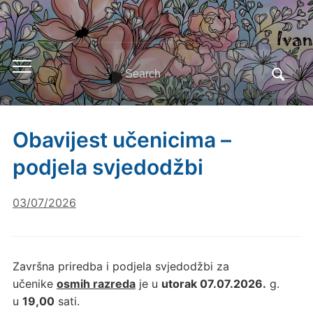
Search
Toggle
for:
mobile
menu
Obavijest učenicima –
podjela svjedodžbi
03/07/2026
Završna priredba i podjela svjedodžbi za
učenike
osmih razreda
je u
utorak 07.07.2026.
g.
u
19,00
sati.