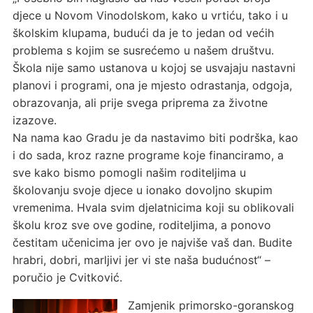
djece u Novom Vinodolskom, kako u vrtiću, tako i u
školskim klupama, budući da je to jedan od većih
problema s kojim se susrećemo u našem društvu.
Škola nije samo ustanova u kojoj se usvajaju nastavni
planovi i programi, ona je mjesto odrastanja, odgoja,
obrazovanja, ali prije svega priprema za životne
izazove.
Na nama kao Gradu je da nastavimo biti podrška, kao
i do sada, kroz razne programe koje financiramo, a
sve kako bismo pomogli našim roditeljima u
školovanju svoje djece u ionako dovoljno skupim
vremenima. Hvala svim djelatnicima koji su oblikovali
školu kroz sve ove godine, roditeljima, a ponovo
čestitam učenicima jer ovo je najviše vaš dan. Budite
hrabri, dobri, marljivi jer vi ste naša budućnost“ –
poručio je Cvitković.
Zamjenik primorsko-goranskog