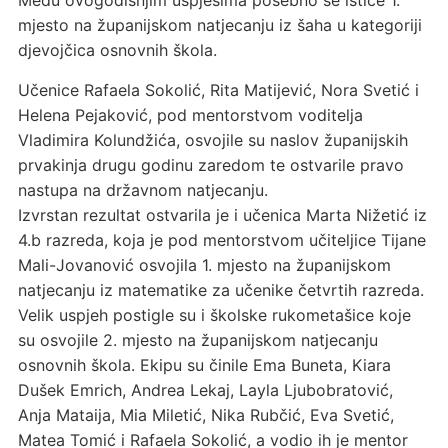
Među ovogodišnjim uspjesima posebno se ističe 1.
mjesto na županijskom natjecanju iz šaha u kategoriji
djevojčica osnovnih škola.
Učenice Rafaela Sokolić, Rita Matijević, Nora Svetić i
Helena Pejaković, pod mentorstvom voditelja
Vladimira Kolundžića, osvojile su naslov županijskih
prvakinja drugu godinu zaredom te ostvarile pravo
nastupa na državnom natjecanju.
Izvrstan rezultat ostvarila je i učenica Marta Nižetić iz
4.b razreda, koja je pod mentorstvom učiteljice Tijane
Mali-Jovanović osvojila 1. mjesto na županijskom
natjecanju iz matematike za učenike četvrtih razreda.
Velik uspjeh postigle su i školske rukometašice koje
su osvojile 2. mjesto na županijskom natjecanju
osnovnih škola. Ekipu su činile Ema Buneta, Kiara
Dušek Emrich, Andrea Lekaj, Layla Ljubobratović,
Anja Mataija, Mia Miletić, Nika Rubčić, Eva Svetić,
Matea Tomić i Rafaela Sokolić, a vodio ih je mentor