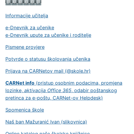
Informacije učitelja
e-Dnevnik za učenike
e-Dnevnik upute za učenike i roditelje
Pismene provjere
Potvrde o statusu školovanja učenika
Prijava na CARNetov mail (@skole.hr)
CARNet info
(pristup osobnim podacima, promjena
lozinke,
aktivacija Office 365
, odabir poštanskog
pretinca za e-poštu, CARNet-ov Helpdesk)
Spomenica škole
Naš ban Mažuranić Ivan (slikovnica)
Online katalog naše školske knjižnice