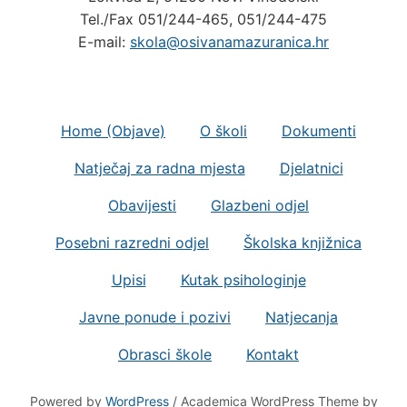
Tel./Fax 051/244-465, 051/244-475
E-mail:
skola@osivanamazuranica.hr
Home (Objave)
O školi
Dokumenti
Natječaj za radna mjesta
Djelatnici
Obavijesti
Glazbeni odjel
Posebni razredni odjel
Školska knjižnica
Upisi
Kutak psihologinje
Javne ponude i pozivi
Natjecanja
Obrasci škole
Kontakt
Powered by
WordPress
/ Academica WordPress Theme by