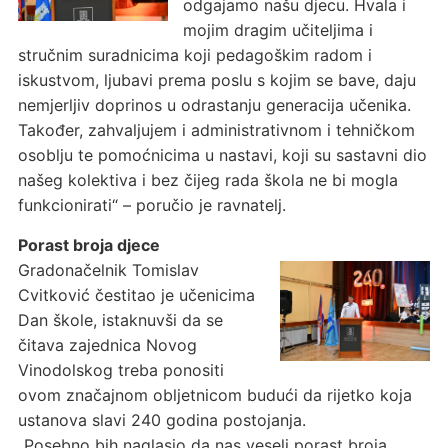
odgajamo našu djecu. Hvala i
mojim dragim učiteljima i
stručnim suradnicima koji pedagoškim radom i
iskustvom, ljubavi prema poslu s kojim se bave, daju
nemjerljiv doprinos u odrastanju generacija učenika.
Također, zahvaljujem i administrativnom i tehničkom
osoblju te pomoćnicima u nastavi, koji su sastavni dio
našeg kolektiva i bez čijeg rada škola ne bi mogla
funkcionirati“ – poručio je ravnatelj.
Porast broja djece
Gradonačelnik Tomislav
Cvitković čestitao je učenicima
Dan škole, istaknuvši da se
čitava zajednica Novog
Vinodolskog treba ponositi
ovom značajnom obljetnicom budući da rijetko koja
ustanova slavi 240 godina postojanja.
„Posebno bih naglasio da nas veseli porast broja