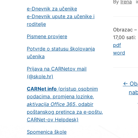
By
Irena
e-Dnevnik za učenike
e-Dnevnik upute za učenike i
roditelje
Obrazac – 
Pismene provjere
17,00 sati:
pdf
Potvrde o statusu školovanja
word
učenika
Prijava na CARNetov mail
(@skole.hr)
←
Oba
CARNet info
(pristup osobnim
nab
podacima, promjena lozinke,
aktivacija Office 365
, odabir
poštanskog pretinca za e-poštu,
CARNet-ov Helpdesk)
Spomenica škole