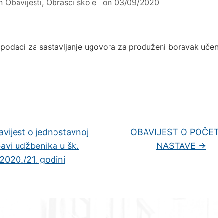
in
Obavijesti
,
Obrasci škole
on
03/09/2020
podaci za sastavljanje ugovora za produženi boravak učen
vijest o jednostavnoj
OBAVIJEST O POČE
avi udžbenika u šk.
NASTAVE
→
2020./21. godini