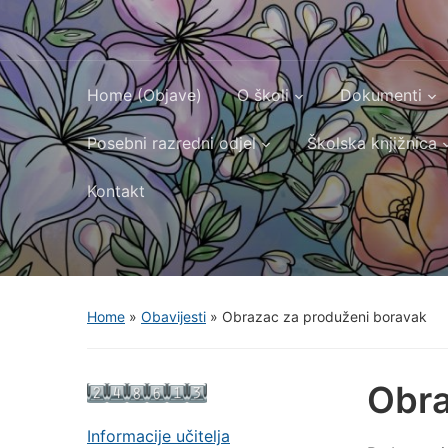
Home (Objave)
O školi
Dokumenti
Posebni razredni odjel
Školska knjižnica
Kontakt
Home
»
Obavijesti
»
Obrazac za produženi boravak
Obra
Informacije učitelja