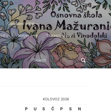
Glazbeni odjel
ivi
Natjecanja
Obrasci škole
Search
for:
KOLOVOZ 2026
P
U
S
Č
P
S
N