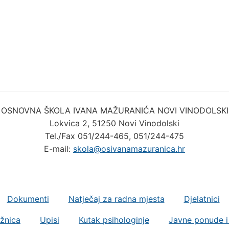
OSNOVNA ŠKOLA IVANA MAŽURANIĆA NOVI VINODOLSKI
Lokvica 2, 51250 Novi Vinodolski
Tel./Fax 051/244-465, 051/244-475
E-mail:
skola@osivanamazuranica.hr
Dokumenti
Natječaj za radna mjesta
Djelatnici
ižnica
Upisi
Kutak psihologinje
Javne ponude i