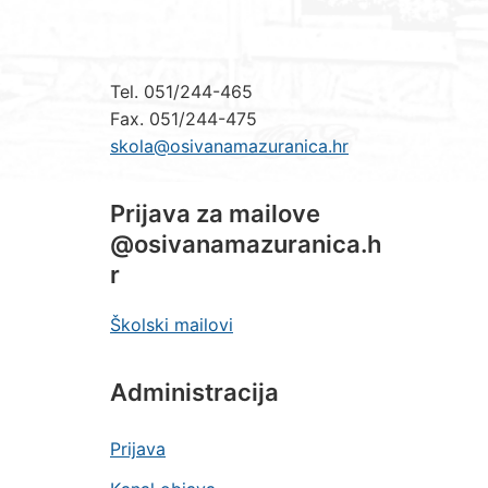
Tel. 051/244-465
Fax. 051/244-475
skola@osivanamazuranica.hr
Prijava za mailove
@osivanamazuranica.h
r
Školski mailovi
Administracija
Prijava