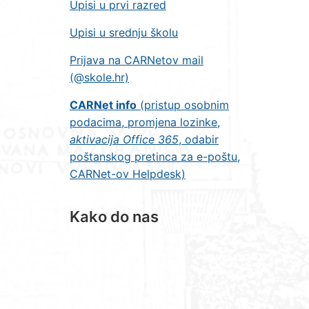
Upisi u prvi razred
Upisi u srednju školu
Prijava na CARNetov mail
(@skole.hr)
CARNet info
(pristup osobnim
podacima, promjena lozinke,
aktivacija Office 365
, odabir
poštanskog pretinca za e-poštu,
CARNet-ov Helpdesk)
Kako do nas