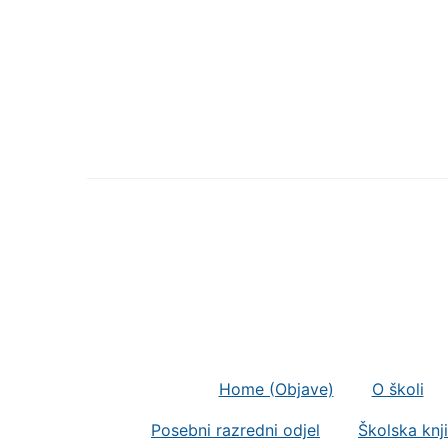
Home (Objave)
O školi
Posebni razredni odjel
Školska knj