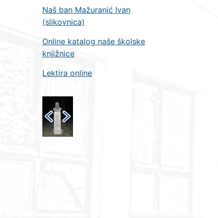
Naš ban Mažuranić Ivan
(slikovnica)
Online katalog naše školske
knjižnice
Lektira online