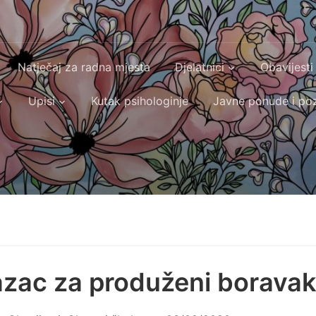
Natječaj za radna mjesta
Djelatnici
Obavijesti
Upisi
Kutak psihologinje
Javne ponude i poz
zac za produženi boravak