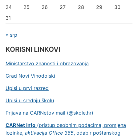
24
25
26
27
28
29
30
31
« srp
KORISNI LINKOVI
Ministarstvo znanosti i obrazovanja
Grad Novi Vinodolski
Upisi u prvi razred
Upisi u srednju školu
Prijava na CARNetov mail (@skole.hr)
CARNet info
(pristup osobnim podacima, promjena
lozinke,
aktivacija Office 365
, odabir poštanskog