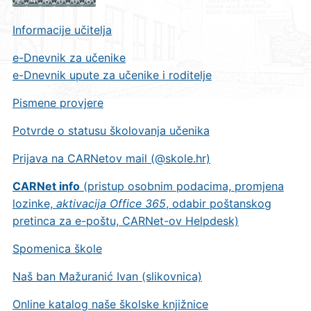
Informacije učitelja
e-Dnevnik za učenike
e-Dnevnik upute za učenike i roditelje
Pismene provjere
Potvrde o statusu školovanja učenika
Prijava na CARNetov mail (@skole.hr)
CARNet info
(pristup osobnim podacima, promjena
lozinke,
aktivacija Office 365
, odabir poštanskog
pretinca za e-poštu, CARNet-ov Helpdesk)
Spomenica škole
Naš ban Mažuranić Ivan (slikovnica)
Online katalog naše školske knjižnice