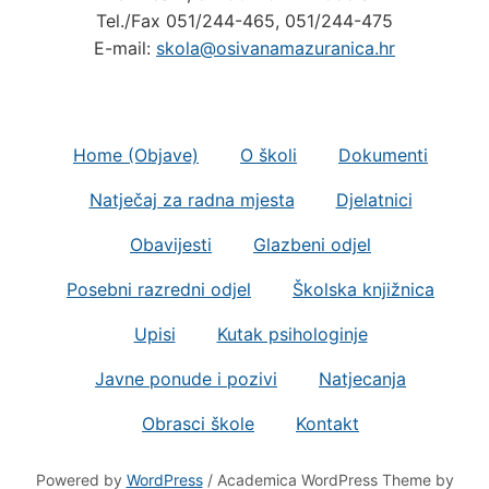
Tel./Fax 051/244-465, 051/244-475
E-mail:
skola@osivanamazuranica.hr
Home (Objave)
O školi
Dokumenti
Natječaj za radna mjesta
Djelatnici
Obavijesti
Glazbeni odjel
Posebni razredni odjel
Školska knjižnica
Upisi
Kutak psihologinje
Javne ponude i pozivi
Natjecanja
Obrasci škole
Kontakt
Powered by
WordPress
/ Academica WordPress Theme by