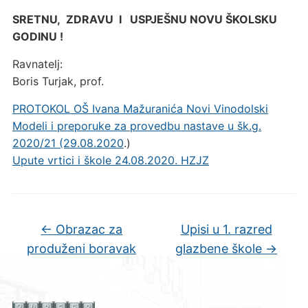
SRETNU, ZDRAVU I USPJEŠNU NOVU ŠKOLSKU
GODINU !
Ravnatelj:
Boris Turjak, prof.
PROTOKOL OŠ Ivana Mažuranića Novi Vinodolski
Modeli i preporuke za provedbu nastave u šk.g.
2020/21 (29.08.2020
.)
Upute vrtici i škole 24.08.2020. HZJZ
←
Obrazac za
Upisi u 1. razred
produženi boravak
glazbene škole
→