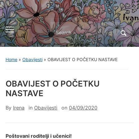
Search
Toggle
for:
mobile
menu
Home
»
Obavijesti
»
OBAVIJEST O POČETKU NASTAVE
OBAVIJEST O POČETKU
NASTAVE
By
Irena
in
Obavijesti
on
04/09/2020
Poštovani roditelji i učenici!