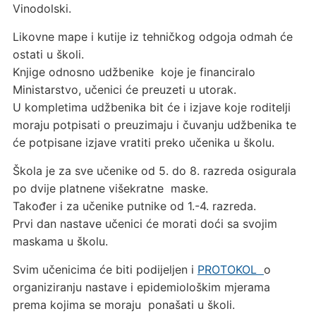
Vinodolski.
Likovne mape i kutije iz tehničkog odgoja odmah će
ostati u školi.
Knjige odnosno udžbenike koje je financiralo
Ministarstvo, učenici će preuzeti u utorak.
U kompletima udžbenika bit će i izjave koje roditelji
moraju potpisati o preuzimaju i čuvanju udžbenika te
će potpisane izjave vratiti preko učenika u školu.
Škola je za sve učenike od 5. do 8. razreda osigurala
po dvije platnene višekratne maske.
Također i za učenike putnike od 1.-4. razreda.
Prvi dan nastave učenici će morati doći sa svojim
maskama u školu.
Svim učenicima će biti podijeljen i
PROTOKOL
o
organiziranju nastave i epidemiološkim mjerama
prema kojima se moraju ponašati u školi.