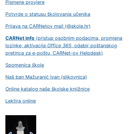
Pismene provjere
Potvrde o statusu školovanja učenika
Prijava na CARNetov mail (@skole.hr)
CARNet info
(pristup osobnim podacima, promjena
lozinke,
aktivacija Office 365
, odabir poštanskog
pretinca za e-poštu, CARNet-ov Helpdesk)
Spomenica škole
Naš ban Mažuranić Ivan (slikovnica)
Online katalog naše školske knjižnice
Lektira online