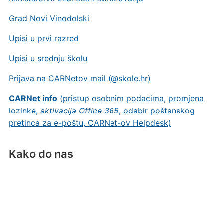
Grad Novi Vinodolski
Upisi u prvi razred
Upisi u srednju školu
Prijava na CARNetov mail (@skole.hr)
CARNet info
(pristup osobnim podacima, promjena
lozinke,
aktivacija Office 365
, odabir poštanskog
pretinca za e-poštu, CARNet-ov Helpdesk)
Kako do nas