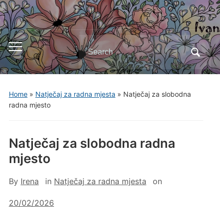
Search
Toggle
for:
mobile
menu
Home
»
Natječaj za radna mjesta
»
Natječaj za slobodna
radna mjesto
Natječaj za slobodna radna
mjesto
By
Irena
in
Natječaj za radna mjesta
on
20/02/2026