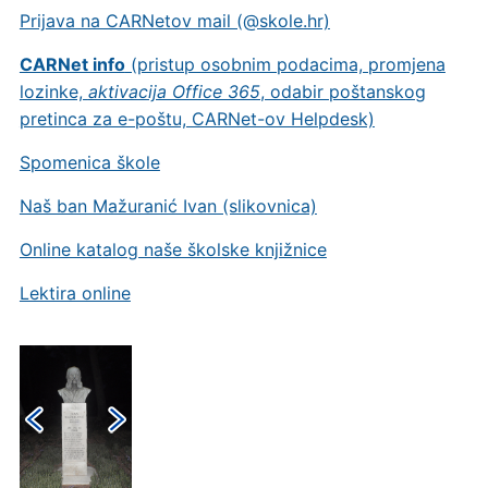
Prijava na CARNetov mail (@skole.hr)
CARNet info
(pristup osobnim podacima, promjena
lozinke,
aktivacija Office 365
, odabir poštanskog
pretinca za e-poštu, CARNet-ov Helpdesk)
Spomenica škole
Naš ban Mažuranić Ivan (slikovnica)
Online katalog naše školske knjižnice
Lektira online