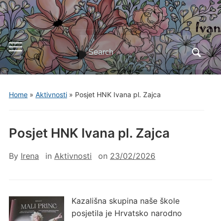
Search
Toggle
for:
mobile
menu
Home
»
Aktivnosti
»
Posjet HNK Ivana pl. Zajca
Posjet HNK Ivana pl. Zajca
By
Irena
in
Aktivnosti
on
23/02/2026
Kazališna skupina naše škole
posjetila je Hrvatsko narodno