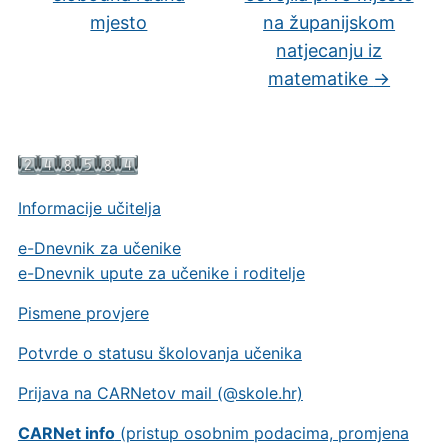
mjesto
na županijskom
natjecanju iz
matematike
→
Informacije učitelja
e-Dnevnik za učenike
e-Dnevnik upute za učenike i roditelje
Pismene provjere
Potvrde o statusu školovanja učenika
Prijava na CARNetov mail (@skole.hr)
CARNet info
(pristup osobnim podacima, promjena