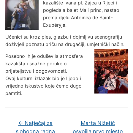
kazalište Ivana pl. Zajca u Rijeci i
pogledala balet Mali princ, nastao
prema djelu Antoinea de Saint-
Exupéryja.
Učenici su kroz ples, glazbu i dojmljivu scenografiju
doživjeli poznatu priču na drugačiji, umjetnički način.
Posebno ih je oduševila atmosfera
kazališta i snažne poruke o
prijateljstvu i odgovornosti.
Ovaj kulturni izlazak bio je lijepo i
vrijedno iskustvo koje ćemo dugo
pamtiti.
←
Natječaj za
Marta Nižetić
slobodna radna
osvojila prvo mjesto