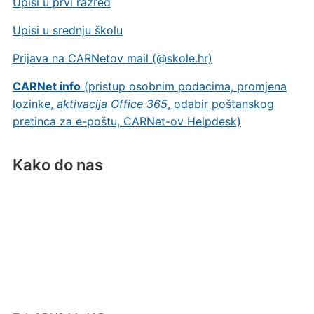
Upisi u prvi razred
Upisi u srednju školu
Prijava na CARNetov mail (@skole.hr)
CARNet info
(pristup osobnim podacima, promjena
lozinke,
aktivacija Office 365
, odabir poštanskog
pretinca za e-poštu, CARNet-ov Helpdesk)
Kako do nas