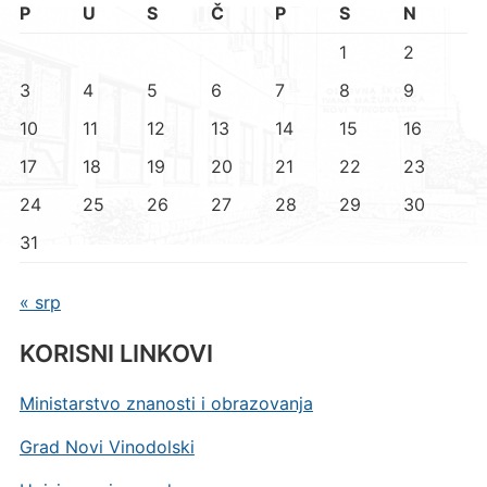
P
U
S
Č
P
S
N
1
2
3
4
5
6
7
8
9
10
11
12
13
14
15
16
17
18
19
20
21
22
23
24
25
26
27
28
29
30
31
« srp
KORISNI LINKOVI
Ministarstvo znanosti i obrazovanja
Grad Novi Vinodolski