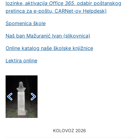
lozinke,
aktivacija Office 365
, odabir poštanskog
pretinca za e-poštu, CARNet-ov Helpdesk)
Spomenica škole
Naš ban Mažuranić Ivan (slikovnica)
Online katalog naše školske knjižnice
Lektira online
KOLOVOZ 2026