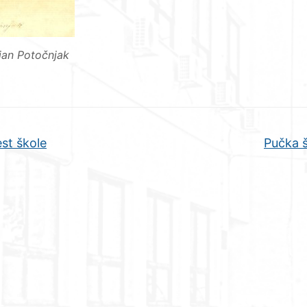
jan Potočnjak
st škole
Pučka 