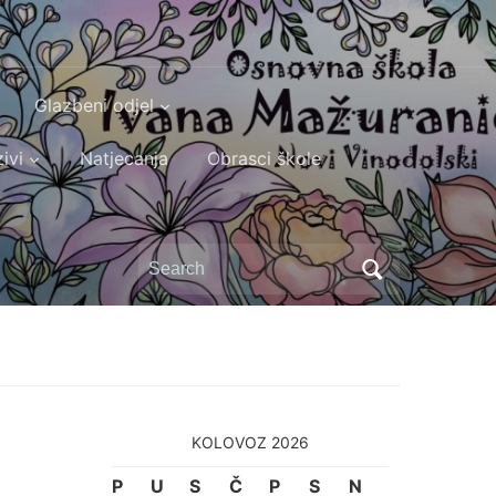
Glazbeni odjel
ivi
Natjecanja
Obrasci škole
Search
for:
KOLOVOZ 2026
P
U
S
Č
P
S
N