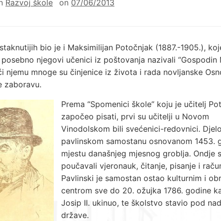
in
Razvoj škole
on
07/06/2013
taknutijih bio je i Maksimilijan Potočnjak (1887.-1905.), ko
a posebno njegovi učenici iz poštovanja nazivali “Gospodin 
ći njemu mnoge su činjenice iz života i rada novljanske Os
e zaboravu.
Prema “Spomenici škole” koju je učitelj Po
započeo pisati, prvi su učitelji u Novom
Vinodolskom bili svećenici-redovnici. Djelo
pavlinskom samostanu osnovanom 1453. g
mjestu današnjeg mjesnog groblja. Ondje 
poučavali vjeronauk, čitanje, pisanje i raču
Pavlinski je samostan ostao kulturnim i o
centrom sve do 20. ožujka 1786. godine k
Josip II. ukinuo, te školstvo stavio pod na
države.