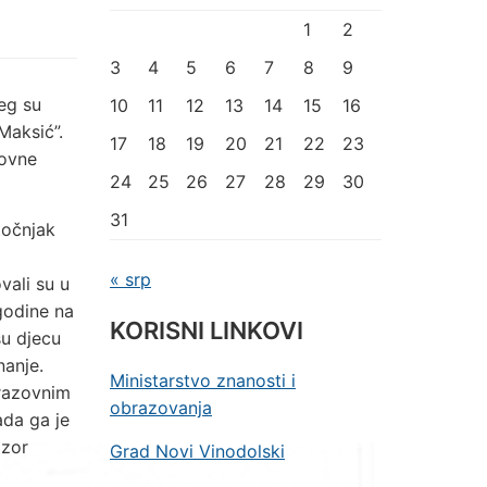
1
2
3
4
5
6
7
8
9
jeg su
10
11
12
13
14
15
16
Maksić”.
17
18
19
20
21
22
23
novne
24
25
26
27
28
29
30
31
točnjak
« srp
vali su u
odine na
KORISNI LINKOVI
su djecu
nanje.
Ministarstvo znanosti i
brazovnim
obrazovanja
ada ga je
dzor
Grad Novi Vinodolski