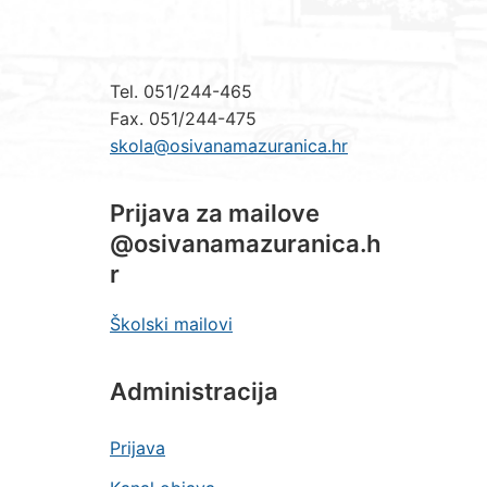
Tel. 051/244-465
Fax. 051/244-475
skola@osivanamazuranica.hr
Prijava za mailove
@osivanamazuranica.h
r
Školski mailovi
Administracija
Prijava