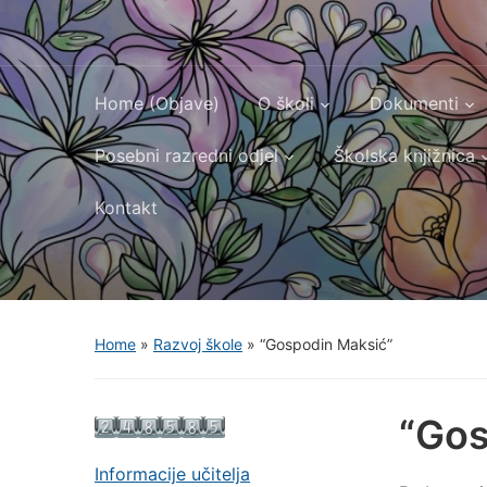
Home (Objave)
O školi
Dokumenti
Posebni razredni odjel
Školska knjižnica
Kontakt
Home
»
Razvoj škole
»
“Gospodin Maksić”
“Gos
Informacije učitelja