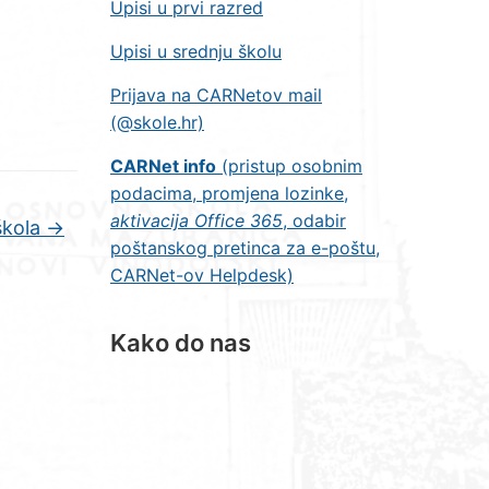
Upisi u prvi razred
Upisi u srednju školu
Prijava na CARNetov mail
(@skole.hr)
CARNet info
(pristup osobnim
podacima, promjena lozinke,
aktivacija Office 365
, odabir
škola
→
poštanskog pretinca za e-poštu,
CARNet-ov Helpdesk)
Kako do nas