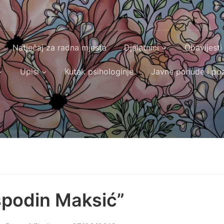
Natječaj za radna mjesta
Djelatnici
Obavijesti
Upisi
Kutak psihologinje
Javne ponude i poz
podin Maksić”