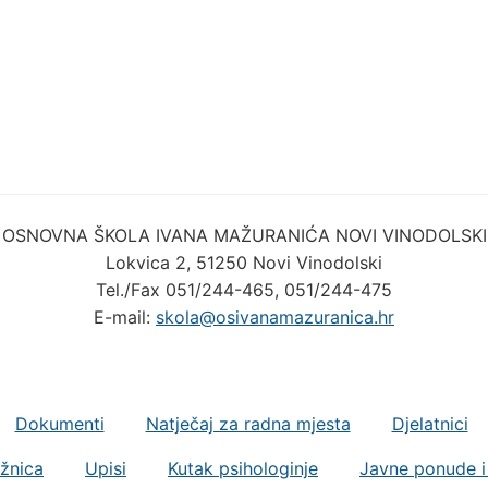
OSNOVNA ŠKOLA IVANA MAŽURANIĆA NOVI VINODOLSKI
Lokvica 2, 51250 Novi Vinodolski
Tel./Fax 051/244-465, 051/244-475
E-mail:
skola@osivanamazuranica.hr
Dokumenti
Natječaj za radna mjesta
Djelatnici
ižnica
Upisi
Kutak psihologinje
Javne ponude i