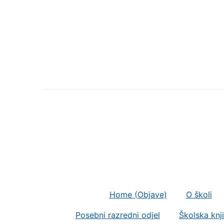
Home (Objave)
O školi
Posebni razredni odjel
Školska knj