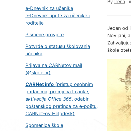
By
Irena
e-Dnevnik za učenike
e-Dnevnik upute za učenike i
roditelje
Jedan od is
Pismene provjere
Novljani, 
Zahvaljuju
Potvrde o statusu školovanja
škole otet
učenika
Prijava na CARNetov mail
(@skole.hr)
CARNet info
(pristup osobnim
podacima, promjena lozinke,
aktivacija Office 365
, odabir
poštanskog pretinca za e-poštu,
CARNet-ov Helpdesk)
Spomenica škole