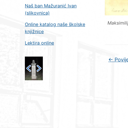
Naš ban Mažuranić Ivan
(slikovnica)
Maksimili
Online katalog naše školske
knjižnice
Lektira online
←
Povije