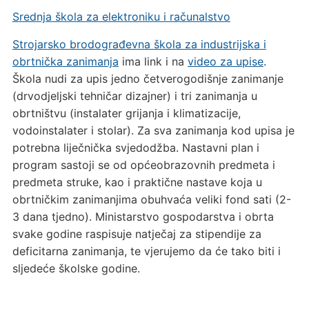
Srednja škola za elektroniku i računalstvo
Strojarsko brodograđevna škola za industrijska i
obrtnička zanimanja
ima link i na
video za upise
.
Škola nudi za upis jedno četverogodišnje zanimanje
(drvodjeljski tehničar dizajner) i tri zanimanja u
obrtništvu (instalater grijanja i klimatizacije,
vodoinstalater i stolar). Za sva zanimanja kod upisa je
potrebna liječnička svjedodžba. Nastavni plan i
program sastoji se od općeobrazovnih predmeta i
predmeta struke, kao i praktične nastave koja u
obrtničkim zanimanjima obuhvaća veliki fond sati (2-
3 dana tjedno). Ministarstvo gospodarstva i obrta
svake godine raspisuje natječaj za stipendije za
deficitarna zanimanja, te vjerujemo da će tako biti i
sljedeće školske godine.