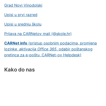
Grad Novi Vinodolski
Upisi u prvi razred
Upisi u srednju školu
Prijava na CARNetov mail (@skole.hr)
CARNet info
(pristup osobnim podacima, promjena
lozinke,
aktivacija Office 365
, odabir poštanskog
pretinca za e-poštu, CARNet-ov Helpdesk)
Kako do nas