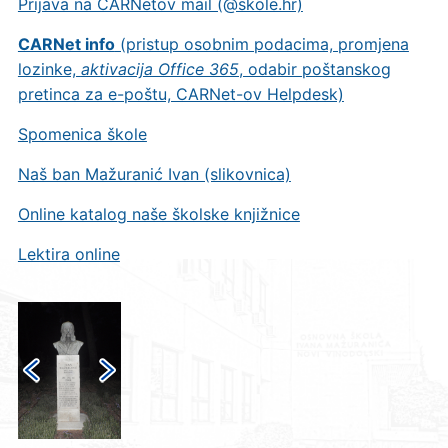
Prijava na CARNetov mail (@skole.hr)
CARNet info
(pristup osobnim podacima, promjena
lozinke,
aktivacija Office 365
, odabir poštanskog
pretinca za e-poštu, CARNet-ov Helpdesk)
Spomenica škole
Naš ban Mažuranić Ivan (slikovnica)
Online katalog naše školske knjižnice
Lektira online