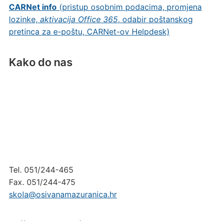
CARNet info
(pristup osobnim podacima, promjena
lozinke,
aktivacija Office 365
, odabir poštanskog
pretinca za e-poštu, CARNet-ov Helpdesk)
Kako do nas
Tel. 051/244-465
Fax. 051/244-475
skola@osivanamazuranica.hr