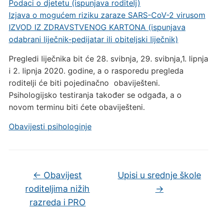
Podaci o djetetu (ispunjava roditelj)
Izjava o mogućem riziku zaraze SARS-CoV-2 virusom
IZVOD IZ ZDRAVSTVENOG KARTONA (ispunjava
odabrani liječnik-pedijatar ili obiteljski liječnik)
Pregledi liječnika bit će 28. svibnja, 29. svibnja,1. lipnja
i 2. lipnja 2020. godine, a o rasporedu pregleda
roditelji će biti pojedinačno obaviješteni.
Psihologijsko testiranja također se odgađa, a o
novom terminu biti ćete obaviješteni.
Obavijesti psihologinje
←
Obavijest
Upisi u srednje škole
roditeljima nižih
→
razreda i PRO