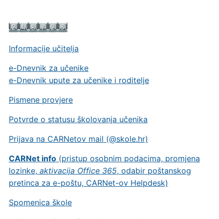
Informacije učitelja
e-Dnevnik za učenike
e-Dnevnik upute za učenike i roditelje
Pismene provjere
Potvrde o statusu školovanja učenika
Prijava na CARNetov mail (@skole.hr)
CARNet info
(pristup osobnim podacima, promjena
lozinke,
aktivacija Office 365
, odabir poštanskog
pretinca za e-poštu, CARNet-ov Helpdesk)
Spomenica škole