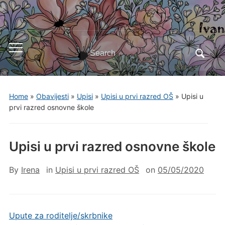
Search
Toggle
for:
mobile
menu
Home
»
Obavijesti
»
Upisi
»
Upisi u prvi razred OŠ
»
Upisi u
prvi razred osnovne škole
Upisi u prvi razred osnovne škole
By
Irena
in
Upisi u prvi razred OŠ
on
05/05/2020
Upute za roditelje/skrbnike