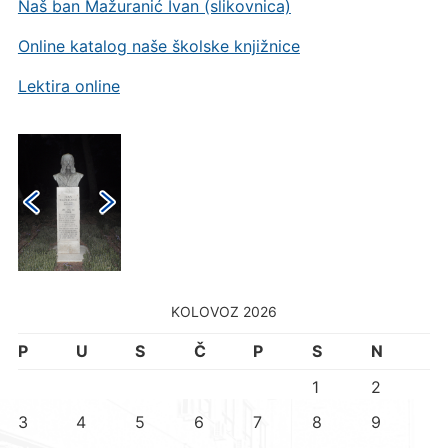
Naš ban Mažuranić Ivan (slikovnica)
Online katalog naše školske knjižnice
Lektira online
KOLOVOZ 2026
P
U
S
Č
P
S
N
1
2
3
4
5
6
7
8
9