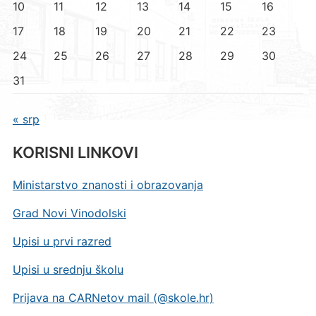
10
11
12
13
14
15
16
17
18
19
20
21
22
23
24
25
26
27
28
29
30
31
« srp
KORISNI LINKOVI
Ministarstvo znanosti i obrazovanja
Grad Novi Vinodolski
Upisi u prvi razred
Upisi u srednju školu
Prijava na CARNetov mail (@skole.hr)