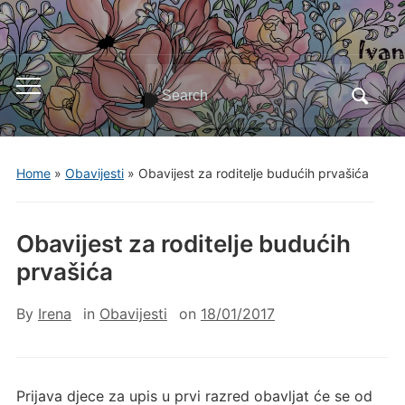
Search
Toggle
for:
mobile
menu
Home
»
Obavijesti
»
Obavijest za roditelje budućih prvašića
Obavijest za roditelje budućih
prvašića
By
Irena
in
Obavijesti
on
18/01/2017
Prijava djece za upis u prvi razred obavljat će se od