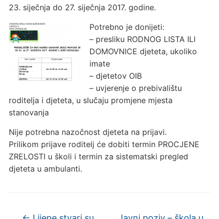
23. siječnja do 27. siječnja 2017. godine.
Potrebno je donijeti:
– presliku RODNOG LISTA ILI
DOMOVNICE djeteta, ukoliko
imate
– djetetov OIB
– uvjerenje o prebivalištu
roditelja i djeteta, u slučaju promjene mjesta
stanovanja
Nije potrebna nazočnost djeteta na prijavi.
Prilikom prijave roditelj će dobiti termin PROCJENE
ZRELOSTI u školi i termin za sistematski pregled
djeteta u ambulanti.
←
Lijepe stvari su
Javni poziv – škola u