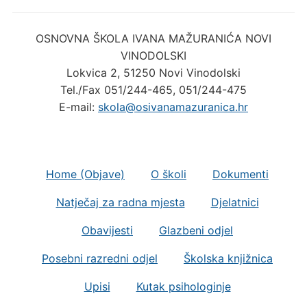
OSNOVNA ŠKOLA IVANA MAŽURANIĆA NOVI
VINODOLSKI
Lokvica 2, 51250 Novi Vinodolski
Tel./Fax 051/244-465, 051/244-475
E-mail:
skola@osivanamazuranica.hr
Home (Objave)
O školi
Dokumenti
Natječaj za radna mjesta
Djelatnici
Obavijesti
Glazbeni odjel
Posebni razredni odjel
Školska knjižnica
Upisi
Kutak psihologinje