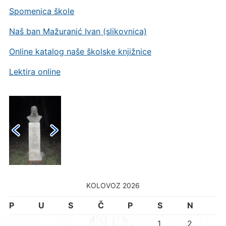
Spomenica škole
Naš ban Mažuranić Ivan (slikovnica)
Online katalog naše školske knjižnice
Lektira online
KOLOVOZ 2026
P
U
S
Č
P
S
N
1
2