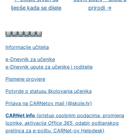
ljepše kada se dijele
prirodi
→
Informacije učitelja
e-Dnevnik za učenike
e-Dnevnik upute za učenike i roditelje
Pismene provjere
Potvrde o statusu školovanja učenika
Prijava na CARNetov mail (@skole.hr)
CARNet info
(pristup osobnim podacima, promjena
lozinke,
aktivacija Office 365
, odabir poštanskog
pretinca za e-poštu, CARNet-ov Helpdesk)