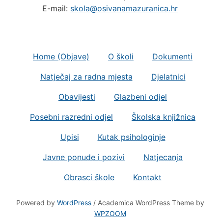
E-mail:
skola@osivanamazuranica.hr
Home (Objave)
O školi
Dokumenti
Natječaj za radna mjesta
Djelatnici
Obavijesti
Glazbeni odjel
Posebni razredni odjel
Školska knjižnica
Upisi
Kutak psihologinje
Javne ponude i pozivi
Natjecanja
Obrasci škole
Kontakt
Powered by
WordPress
/ Academica WordPress Theme by
WPZOOM