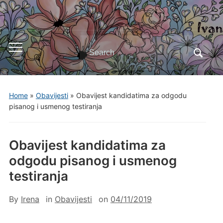
Search
Toggle
for:
mobile
menu
Home
»
Obavijesti
»
Obavijest kandidatima za odgodu
pisanog i usmenog testiranja
Obavijest kandidatima za
odgodu pisanog i usmenog
testiranja
By
Irena
in
Obavijesti
on
04/11/2019