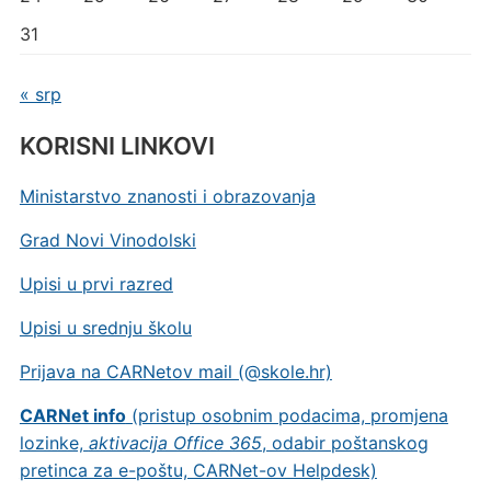
31
« srp
KORISNI LINKOVI
Ministarstvo znanosti i obrazovanja
Grad Novi Vinodolski
Upisi u prvi razred
Upisi u srednju školu
Prijava na CARNetov mail (@skole.hr)
CARNet info
(pristup osobnim podacima, promjena
lozinke,
aktivacija Office 365
, odabir poštanskog
pretinca za e-poštu, CARNet-ov Helpdesk)