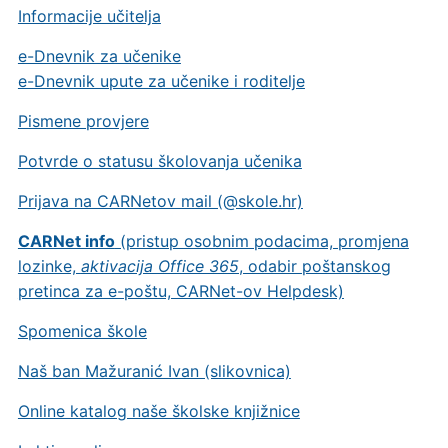
Informacije učitelja
e-Dnevnik za učenike
e-Dnevnik upute za učenike i roditelje
Pismene provjere
Potvrde o statusu školovanja učenika
Prijava na CARNetov mail (@skole.hr)
CARNet info
(pristup osobnim podacima, promjena
lozinke,
aktivacija Office 365
, odabir poštanskog
pretinca za e-poštu, CARNet-ov Helpdesk)
Spomenica škole
Naš ban Mažuranić Ivan (slikovnica)
Online katalog naše školske knjižnice