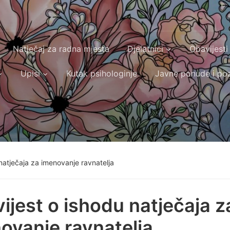
Natječaj za radna mjesta
Djelatnici
Obavijesti
Upisi
Kutak psihologinje
Javne ponude i poz
natječaja za imenovanje ravnatelja
ijest o ishodu natječaja z
ovanje ravnatelja