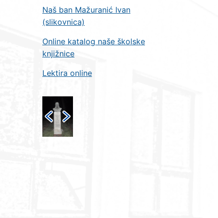
Naš ban Mažuranić Ivan
(slikovnica)
Online katalog naše školske
knjižnice
Lektira online