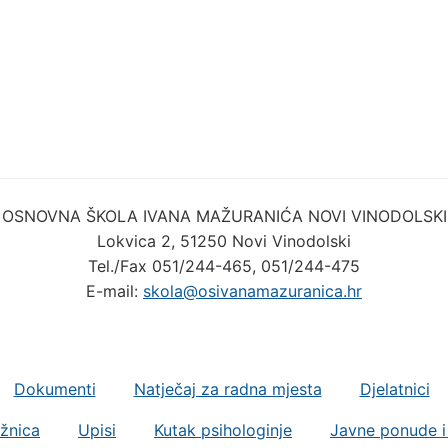
OSNOVNA ŠKOLA IVANA MAŽURANIĆA NOVI VINODOLSKI
Lokvica 2, 51250 Novi Vinodolski
Tel./Fax 051/244-465, 051/244-475
E-mail:
skola@osivanamazuranica.hr
Dokumenti
Natječaj za radna mjesta
Djelatnici
ižnica
Upisi
Kutak psihologinje
Javne ponude i