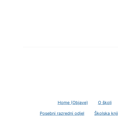
Home (Objave)
O školi
Posebni razredni odjel
Školska knj