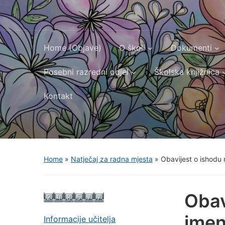
Home (Objave)
O školi
Dokumenti
Posebni razredni odjel
Školska knjižnica
Kontakt
Home
»
Natječaj za radna mjesta
»
Obavijest o ishodu 
Obav
imen
Informacije učitelja