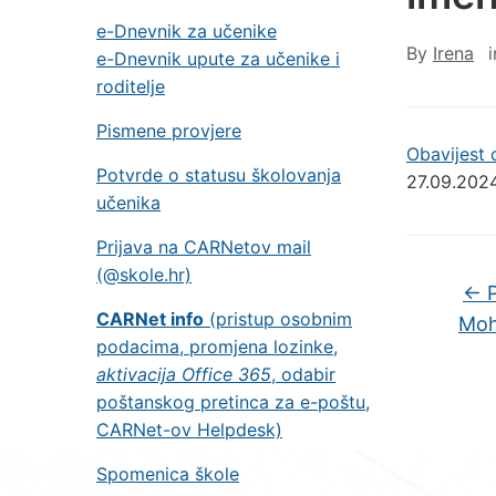
e-Dnevnik za učenike
By
Irena
e-Dnevnik upute za učenike i
roditelje
Pismene provjere
Obavijest 
Potvrde o statusu školovanja
27.09.2024
učenika
Prijava na CARNetov mail
(@skole.hr)
←
P
CARNet info
(pristup osobnim
Moh
podacima, promjena lozinke,
aktivacija Office 365
, odabir
poštanskog pretinca za e-poštu,
CARNet-ov Helpdesk)
Spomenica škole