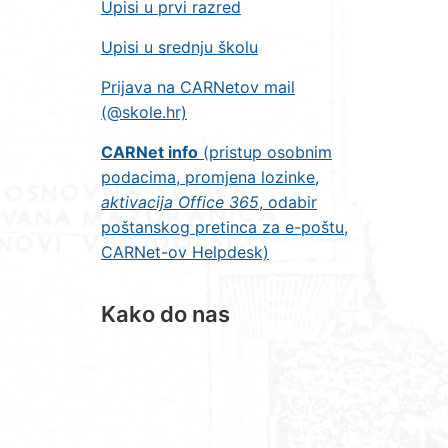
Upisi u prvi razred
Upisi u srednju školu
Prijava na CARNetov mail
(@skole.hr)
CARNet info
(pristup osobnim
podacima, promjena lozinke,
aktivacija Office 365
, odabir
poštanskog pretinca za e-poštu,
CARNet-ov Helpdesk)
Kako do nas