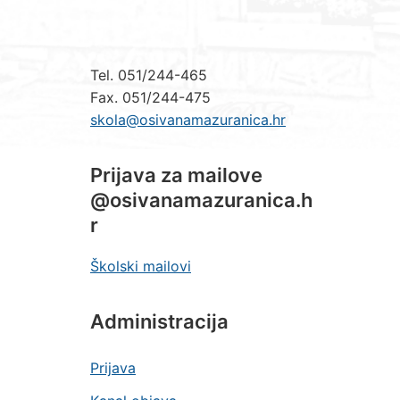
Tel. 051/244-465
Fax. 051/244-475
skola@osivanamazuranica.hr
Prijava za mailove
@osivanamazuranica.h
r
Školski mailovi
Administracija
Prijava