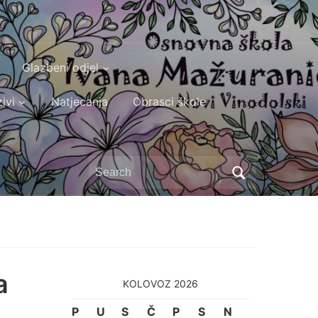
Glazbeni odjel
ivi
Natjecanja
Obrasci škole
Search
for:
a
KOLOVOZ 2026
P
U
S
Č
P
S
N