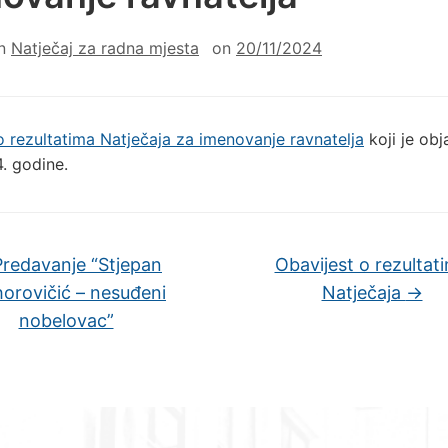
in
Natječaj za radna mjesta
on
20/11/2024
o rezultatima Natječaja za imenovanje ravnatelja
koji je obj
. godine.
redavanje “Stjepan
Obavijest o rezultat
orovičić – nesuđeni
Natječaja
→
nobelovac”