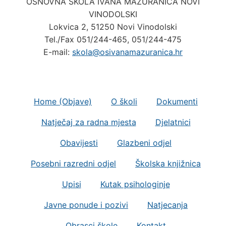
OSNOVNA ŠKOLA IVANA MAŽURANIĆA NOVI
VINODOLSKI
Lokvica 2, 51250 Novi Vinodolski
Tel./Fax 051/244-465, 051/244-475
E-mail:
skola@osivanamazuranica.hr
Home (Objave)
O školi
Dokumenti
Natječaj za radna mjesta
Djelatnici
Obavijesti
Glazbeni odjel
Posebni razredni odjel
Školska knjižnica
Upisi
Kutak psihologinje
Javne ponude i pozivi
Natjecanja
Obrasci škole
Kontakt