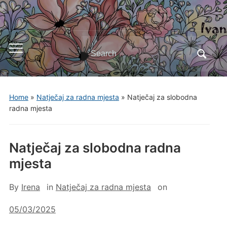
Search
Toggle
for:
mobile
menu
Home
»
Natječaj za radna mjesta
»
Natječaj za slobodna
radna mjesta
Natječaj za slobodna radna
mjesta
By
Irena
in
Natječaj za radna mjesta
on
05/03/2025