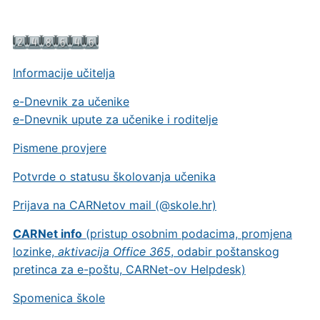
Informacije učitelja
e-Dnevnik za učenike
e-Dnevnik upute za učenike i roditelje
Pismene provjere
Potvrde o statusu školovanja učenika
Prijava na CARNetov mail (@skole.hr)
CARNet info
(pristup osobnim podacima, promjena
lozinke,
aktivacija Office 365
, odabir poštanskog
pretinca za e-poštu, CARNet-ov Helpdesk)
Spomenica škole