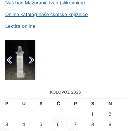
Naš ban Mažuranić Ivan (slikovnica)
Online katalog naše školske knjižnice
Lektira online
KOLOVOZ 2026
P
U
S
Č
P
S
N
1
2
3
4
5
6
7
8
9