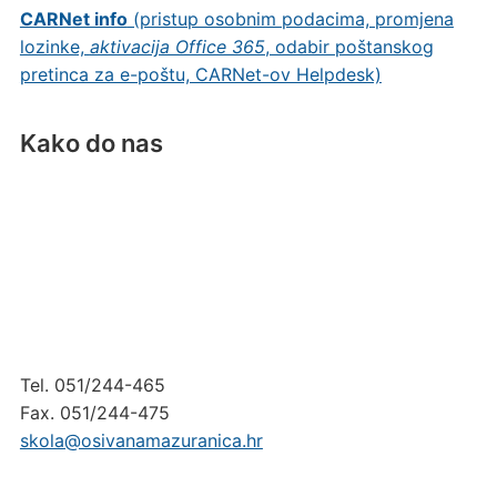
CARNet info
(pristup osobnim podacima, promjena
lozinke,
aktivacija Office 365
, odabir poštanskog
pretinca za e-poštu, CARNet-ov Helpdesk)
Kako do nas
Tel. 051/244-465
Fax. 051/244-475
skola@osivanamazuranica.hr