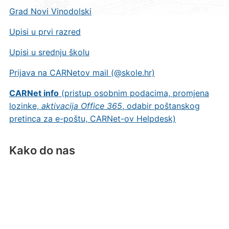
Grad Novi Vinodolski
Upisi u prvi razred
Upisi u srednju školu
Prijava na CARNetov mail (@skole.hr)
CARNet info
(pristup osobnim podacima, promjena
lozinke,
aktivacija Office 365
, odabir poštanskog
pretinca za e-poštu, CARNet-ov Helpdesk)
Kako do nas