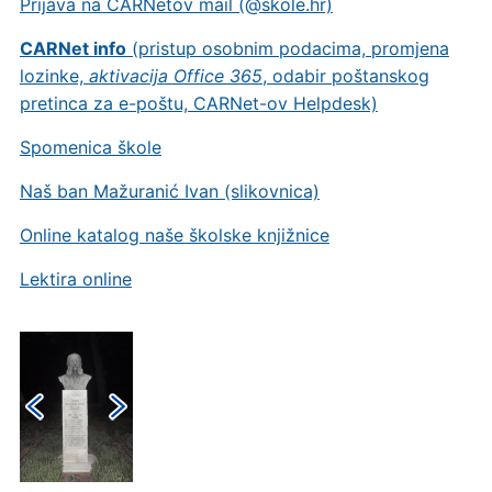
Prijava na CARNetov mail (@skole.hr)
CARNet info
(pristup osobnim podacima, promjena
lozinke,
aktivacija Office 365
, odabir poštanskog
pretinca za e-poštu, CARNet-ov Helpdesk)
Spomenica škole
Naš ban Mažuranić Ivan (slikovnica)
Online katalog naše školske knjižnice
Lektira online