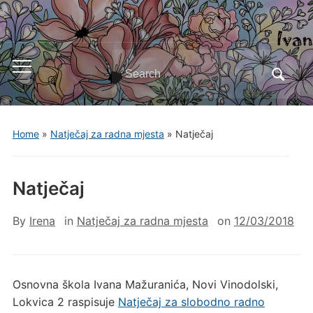
Search
Toggle
for:
mobile
menu
Home
»
Natječaj za radna mjesta
»
Natječaj
Natječaj
By
Irena
in
Natječaj za radna mjesta
on
12/03/2018
Osnovna škola Ivana Mažuranića, Novi Vinodolski,
Lokvica 2 raspisuje
Natječaj za slobodno radno