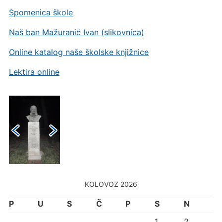
Spomenica škole
Naš ban Mažuranić Ivan (slikovnica)
Online katalog naše školske knjižnice
Lektira online
KOLOVOZ 2026
P
U
S
Č
P
S
N
1
2