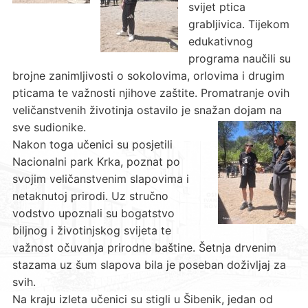
svijet ptica
grabljivica. Tijekom
edukativnog
programa naučili su
brojne zanimljivosti o sokolovima, orlovima i drugim
pticama te važnosti njihove zaštite. Promatranje ovih
veličanstvenih životinja ostavilo je snažan dojam na
sve sudionike.
Nakon toga učenici su posjetili
Nacionalni park Krka, poznat po
svojim veličanstvenim slapovima i
netaknutoj prirodi. Uz stručno
vodstvo upoznali su bogatstvo
biljnog i životinjskog svijeta te
važnost očuvanja prirodne baštine. Šetnja drvenim
stazama uz šum slapova bila je poseban doživljaj za
svih.
Na kraju izleta učenici su stigli u Šibenik, jedan od