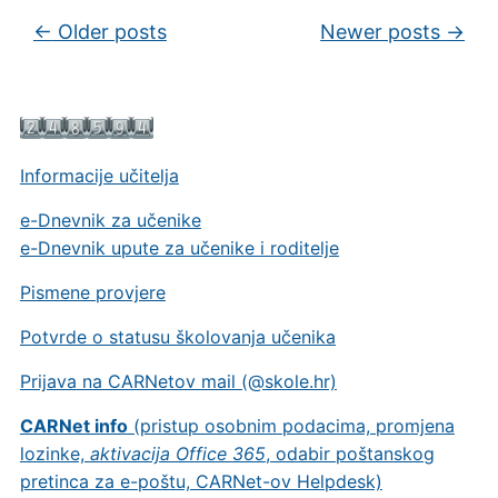
Post navigation
←
Older posts
Newer posts
→
Informacije učitelja
e-Dnevnik za učenike
e-Dnevnik upute za učenike i roditelje
Pismene provjere
Potvrde o statusu školovanja učenika
Prijava na CARNetov mail (@skole.hr)
CARNet info
(pristup osobnim podacima, promjena
lozinke,
aktivacija Office 365
, odabir poštanskog
pretinca za e-poštu, CARNet-ov Helpdesk)