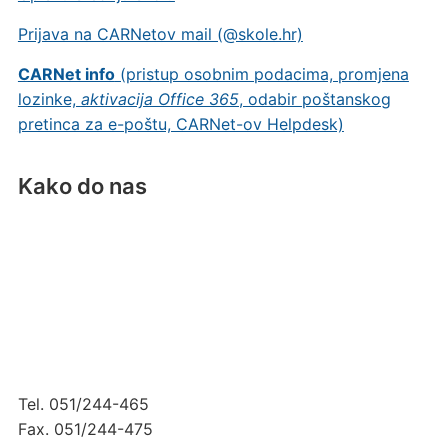
Prijava na CARNetov mail (@skole.hr)
CARNet info
(pristup osobnim podacima, promjena
lozinke,
aktivacija Office 365
, odabir poštanskog
pretinca za e-poštu, CARNet-ov Helpdesk)
Kako do nas
Tel. 051/244-465
Fax. 051/244-475