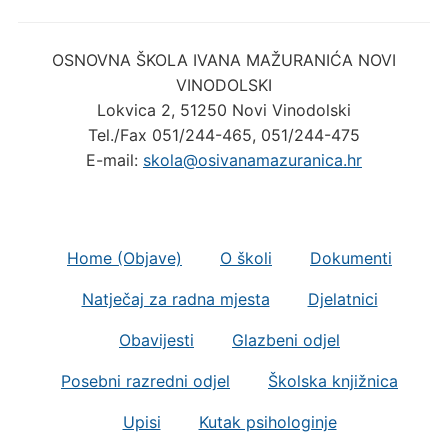
OSNOVNA ŠKOLA IVANA MAŽURANIĆA NOVI
VINODOLSKI
Lokvica 2, 51250 Novi Vinodolski
Tel./Fax 051/244-465, 051/244-475
E-mail:
skola@osivanamazuranica.hr
Home (Objave)
O školi
Dokumenti
Natječaj za radna mjesta
Djelatnici
Obavijesti
Glazbeni odjel
Posebni razredni odjel
Školska knjižnica
Upisi
Kutak psihologinje