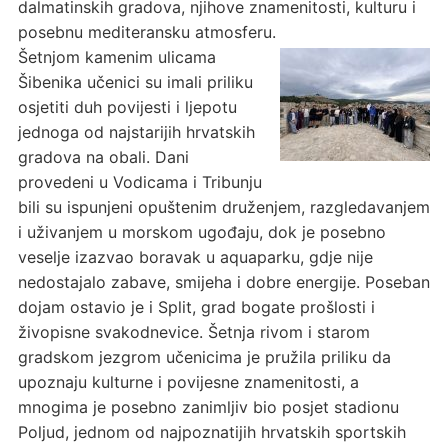
dalmatinskih gradova, njihove znamenitosti, kulturu i
posebnu mediteransku atmosferu.
Šetnjom kamenim ulicama
Šibenika učenici su imali priliku
osjetiti duh povijesti i ljepotu
jednoga od najstarijih hrvatskih
gradova na obali. Dani
provedeni u Vodicama i Tribunju
bili su ispunjeni opuštenim druženjem, razgledavanjem
i uživanjem u morskom ugođaju, dok je posebno
veselje izazvao boravak u aquaparku, gdje nije
nedostajalo zabave, smijeha i dobre energije. Poseban
dojam ostavio je i Split, grad bogate prošlosti i
živopisne svakodnevice. Šetnja rivom i starom
gradskom jezgrom učenicima je pružila priliku da
upoznaju kulturne i povijesne znamenitosti, a
mnogima je posebno zanimljiv bio posjet stadionu
Poljud, jednom od najpoznatijih hrvatskih sportskih