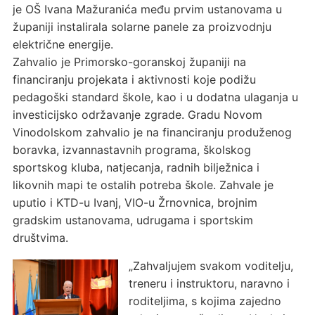
je OŠ Ivana Mažuranića među prvim ustanovama u
županiji instalirala solarne panele za proizvodnju
električne energije.
Zahvalio je Primorsko-goranskoj županiji na
financiranju projekata i aktivnosti koje podižu
pedagoški standard škole, kao i u dodatna ulaganja u
investicijsko održavanje zgrade. Gradu Novom
Vinodolskom zahvalio je na financiranju produženog
boravka, izvannastavnih programa, školskog
sportskog kluba, natjecanja, radnih bilježnica i
likovnih mapi te ostalih potreba škole. Zahvale je
uputio i KTD-u Ivanj, VIO-u Žrnovnica, brojnim
gradskim ustanovama, udrugama i sportskim
društvima.
„Zahvaljujem svakom voditelju,
treneru i instruktoru, naravno i
roditeljima, s kojima zajedno