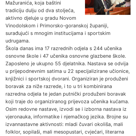
Mažuranića, koja baštini
tradiciju dulju od dva stoljeća,
aktivno djeluje u gradu Novom
Vinodolskom i Primorsko-goranskoj županiji,
surađujući s mnogim institucijama i sportskim
udrugama.
Škola danas ima 17 razrednih odjela s 244 učenika
osnovne škole i 47 učenika osnovne glazbene škole.
Zaposleno je ukupno 55 djelatnika. Nastava se odvija
u prijepodnevnim satima u 22 specijalizirane učionice,
knjižnici i sportskoj dvorani. Organiziran je produženi
boravak za niže razrede, i to u tri kombinirana
razredna odjela te jedan putnički produženi boravak
koji traje do organiziranog prijevoza učenika kućama.
Osim redovne nastave, izvodi se i izborna nastava iz
vjeronauka, informatike i njemačkog jezika. Brojne su
izvannastavne aktivnosti: mladi čuvari okoliša, mali
folklor, sopilaši, mali mesopustari, cvjećari, literarna