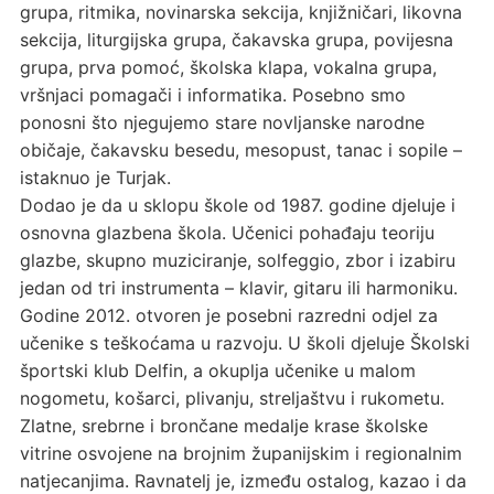
grupa, ritmika, novinarska sekcija, knjižničari, likovna
sekcija, liturgijska grupa, čakavska grupa, povijesna
grupa, prva pomoć, školska klapa, vokalna grupa,
vršnjaci pomagači i informatika. Posebno smo
ponosni što njegujemo stare novljanske narodne
običaje, čakavsku besedu, mesopust, tanac i sopile –
istaknuo je Turjak.
Dodao je da u sklopu škole od 1987. godine djeluje i
osnovna glazbena škola. Učenici pohađaju teoriju
glazbe, skupno muziciranje, solfeggio, zbor i izabiru
jedan od tri instrumenta – klavir, gitaru ili harmoniku.
Godine 2012. otvoren je posebni razredni odjel za
učenike s teškoćama u razvoju. U školi djeluje Školski
športski klub Delfin, a okuplja učenike u malom
nogometu, košarci, plivanju, streljaštvu i rukometu.
Zlatne, srebrne i brončane medalje krase školske
vitrine osvojene na brojnim županijskim i regionalnim
natjecanjima. Ravnatelj je, između ostalog, kazao i da