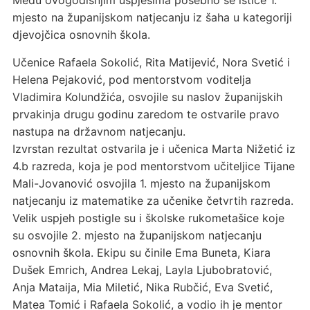
Među ovogodišnjim uspjesima posebno se ističe 1.
mjesto na županijskom natjecanju iz šaha u kategoriji
djevojčica osnovnih škola.
Učenice Rafaela Sokolić, Rita Matijević, Nora Svetić i
Helena Pejaković, pod mentorstvom voditelja
Vladimira Kolundžića, osvojile su naslov županijskih
prvakinja drugu godinu zaredom te ostvarile pravo
nastupa na državnom natjecanju.
Izvrstan rezultat ostvarila je i učenica Marta Nižetić iz
4.b razreda, koja je pod mentorstvom učiteljice Tijane
Mali-Jovanović osvojila 1. mjesto na županijskom
natjecanju iz matematike za učenike četvrtih razreda.
Velik uspjeh postigle su i školske rukometašice koje
su osvojile 2. mjesto na županijskom natjecanju
osnovnih škola. Ekipu su činile Ema Buneta, Kiara
Dušek Emrich, Andrea Lekaj, Layla Ljubobratović,
Anja Mataija, Mia Miletić, Nika Rubčić, Eva Svetić,
Matea Tomić i Rafaela Sokolić, a vodio ih je mentor