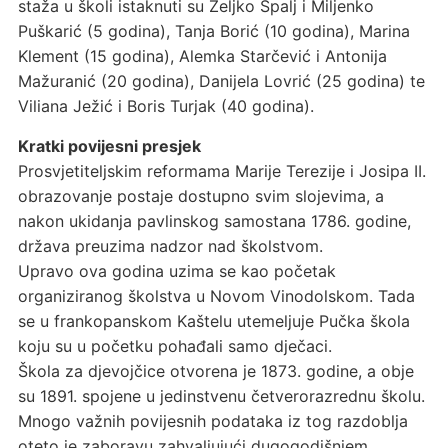
staža u školi istaknuti su Željko Špalj i Miljenko
Puškarić (5 godina), Tanja Borić (10 godina), Marina
Klement (15 godina), Alemka Starčević i Antonija
Mažuranić (20 godina), Danijela Lovrić (25 godina) te
Viliana Ježić i Boris Turjak (40 godina).
Kratki povijesni presjek
Prosvjetiteljskim reformama Marije Terezije i Josipa II.
obrazovanje postaje dostupno svim slojevima, a
nakon ukidanja pavlinskog samostana 1786. godine,
država preuzima nadzor nad školstvom.
Upravo ova godina uzima se kao početak
organiziranog školstva u Novom Vinodolskom. Tada
se u frankopanskom Kaštelu utemeljuje Pučka škola
koju su u početku pohađali samo dječaci.
Škola za djevojčice otvorena je 1873. godine, a obje
su 1891. spojene u jedinstvenu četverorazrednu školu.
Mnogo važnih povijesnih podataka iz tog razdoblja
oteto je zaboravu zahvaljujući dugogodišnjem