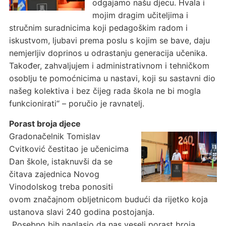
odgajamo našu djecu. Hvala i
mojim dragim učiteljima i
stručnim suradnicima koji pedagoškim radom i
iskustvom, ljubavi prema poslu s kojim se bave, daju
nemjerljiv doprinos u odrastanju generacija učenika.
Također, zahvaljujem i administrativnom i tehničkom
osoblju te pomoćnicima u nastavi, koji su sastavni dio
našeg kolektiva i bez čijeg rada škola ne bi mogla
funkcionirati“ – poručio je ravnatelj.
Porast broja djece
Gradonačelnik Tomislav
Cvitković čestitao je učenicima
Dan škole, istaknuvši da se
čitava zajednica Novog
Vinodolskog treba ponositi
ovom značajnom obljetnicom budući da rijetko koja
ustanova slavi 240 godina postojanja.
„Posebno bih naglasio da nas veseli porast broja