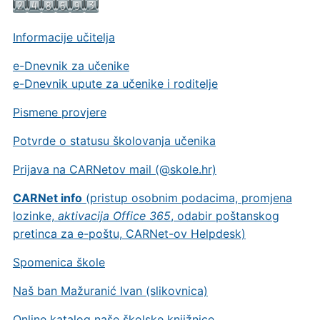
Informacije učitelja
e-Dnevnik za učenike
e-Dnevnik upute za učenike i roditelje
Pismene provjere
Potvrde o statusu školovanja učenika
Prijava na CARNetov mail (@skole.hr)
CARNet info
(pristup osobnim podacima, promjena
lozinke,
aktivacija Office 365
, odabir poštanskog
pretinca za e-poštu, CARNet-ov Helpdesk)
Spomenica škole
Naš ban Mažuranić Ivan (slikovnica)
Online katalog naše školske knjižnice