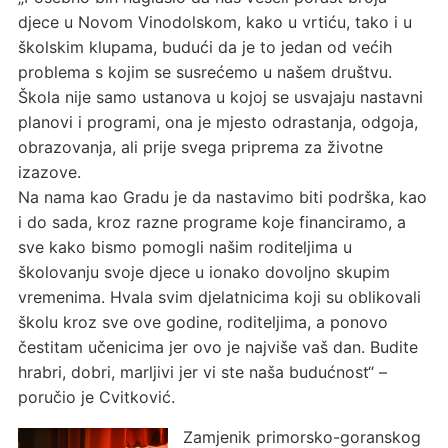
djece u Novom Vinodolskom, kako u vrtiću, tako i u
školskim klupama, budući da je to jedan od većih
problema s kojim se susrećemo u našem društvu.
Škola nije samo ustanova u kojoj se usvajaju nastavni
planovi i programi, ona je mjesto odrastanja, odgoja,
obrazovanja, ali prije svega priprema za životne
izazove.
Na nama kao Gradu je da nastavimo biti podrška, kao
i do sada, kroz razne programe koje financiramo, a
sve kako bismo pomogli našim roditeljima u
školovanju svoje djece u ionako dovoljno skupim
vremenima. Hvala svim djelatnicima koji su oblikovali
školu kroz sve ove godine, roditeljima, a ponovo
čestitam učenicima jer ovo je najviše vaš dan. Budite
hrabri, dobri, marljivi jer vi ste naša budućnost“ –
poručio je Cvitković.
Zamjenik primorsko-goranskog