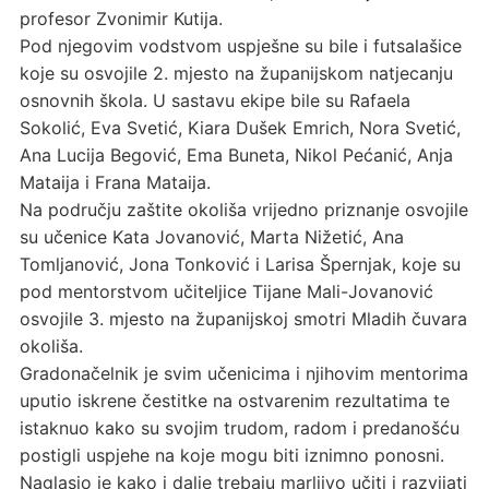
profesor Zvonimir Kutija.
Pod njegovim vodstvom uspješne su bile i futsalašice
koje su osvojile 2. mjesto na županijskom natjecanju
osnovnih škola. U sastavu ekipe bile su Rafaela
Sokolić, Eva Svetić, Kiara Dušek Emrich, Nora Svetić,
Ana Lucija Begović, Ema Buneta, Nikol Pećanić, Anja
Mataija i Frana Mataija.
Na području zaštite okoliša vrijedno priznanje osvojile
su učenice Kata Jovanović, Marta Nižetić, Ana
Tomljanović, Jona Tonković i Larisa Špernjak, koje su
pod mentorstvom učiteljice Tijane Mali-Jovanović
osvojile 3. mjesto na županijskoj smotri Mladih čuvara
okoliša.
Gradonačelnik je svim učenicima i njihovim mentorima
uputio iskrene čestitke na ostvarenim rezultatima te
istaknuo kako su svojim trudom, radom i predanošću
postigli uspjehe na koje mogu biti iznimno ponosni.
Naglasio je kako i dalje trebaju marljivo učiti i razvijati