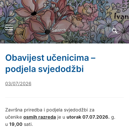
Search
Toggle
for:
mobile
menu
Obavijest učenicima –
podjela svjedodžbi
03/07/2026
Završna priredba i podjela svjedodžbi za
učenike
osmih razreda
je u
utorak 07.07.2026.
g.
u
19,00
sati.