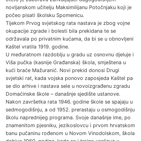
novljanskom učitelju Maksimilijanu Potočnjaku koji je
počeo pisati školsku Spomenicu.
Tijekom Prvog svjetskog rata nastava je zbog vojne
okupacije zgrade i bolesti bila prekidana te se
održavala po privatnim kućama, da bi se u obnovljeni
Kaštel vratila 1919. godine.
U međuratnom razdoblju u gradu uz osnovnu djeluje i
Viša pučka (kasnije Građanska) škola, smještena u
kući braće Mažuranić. Novi prekid donosi Drugi
svjetski rat, kada vojska ponovo zaposjeda Kaštel pa
se dio arhive i nastava sele u novoizgrađenu zgradu
Domaćinske škole – današnje sjedište ustanove.
Nakon završetka rata 1946. godine škole se spajaju u
sedmogodišnju, a od 1952. prerastaju u osmogodišnju
školu naprednijeg programa. Svoje današnje ime, po
znamenitom pjesniku, jezikoslovcu i prvom hrvatskom
banu pučaninu rođenom u Novom Vinodolskom, škola
dobiva 1960. godine, kada se i trajno useljava u