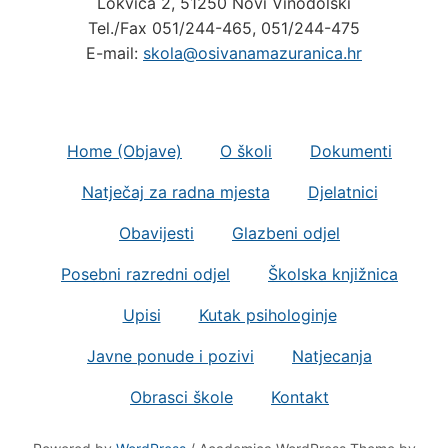
Tel./Fax 051/244-465, 051/244-475
E-mail:
skola@osivanamazuranica.hr
Home (Objave)
O školi
Dokumenti
Natječaj za radna mjesta
Djelatnici
Obavijesti
Glazbeni odjel
Posebni razredni odjel
Školska knjižnica
Upisi
Kutak psihologinje
Javne ponude i pozivi
Natjecanja
Obrasci škole
Kontakt
Powered by
WordPress
/ Academica WordPress Theme by