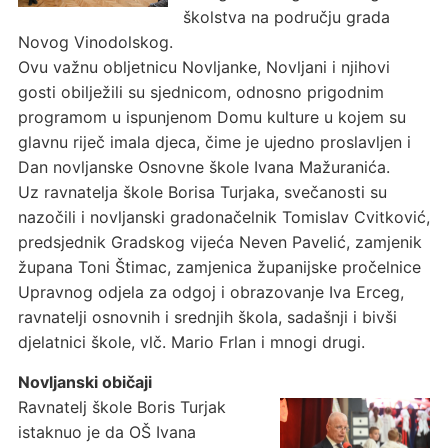
školstva na području grada
Novog Vinodolskog.
Ovu važnu obljetnicu Novljanke, Novljani i njihovi
gosti obilježili su sjednicom, odnosno prigodnim
programom u ispunjenom Domu kulture u kojem su
glavnu riječ imala djeca, čime je ujedno proslavljen i
Dan novljanske Osnovne škole Ivana Mažuranića.
Uz ravnatelja škole Borisa Turjaka, svečanosti su
nazočili i novljanski gradonačelnik Tomislav Cvitković,
predsjednik Gradskog vijeća Neven Pavelić, zamjenik
župana Toni Štimac, zamjenica županijske pročelnice
Upravnog odjela za odgoj i obrazovanje Iva Erceg,
ravnatelji osnovnih i srednjih škola, sadašnji i bivši
djelatnici škole, vlč. Mario Frlan i mnogi drugi.
Novljanski običaji
Ravnatelj škole Boris Turjak
istaknuo je da OŠ Ivana