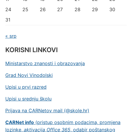
24
25
26
27
28
29
30
31
« srp
KORISNI LINKOVI
Ministarstvo znanosti i obrazovanja
Grad Novi Vinodolski
Upisi u prvi razred
Upisi u srednju školu
Prijava na CARNetov mail (@skole.hr)
CARNet info
(pristup osobnim podacima, promjena
lozinke,
aktivacija Office 365
, odabir poštanskog