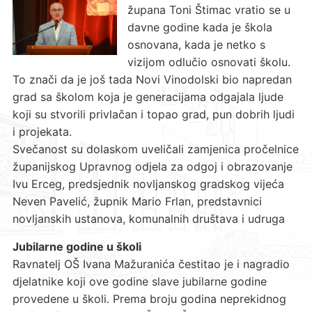
župana Toni Štimac vratio se u
davne godine kada je škola
osnovana, kada je netko s
vizijom odlučio osnovati školu.
To znači da je još tada Novi Vinodolski bio napredan
grad sa školom koja je generacijama odgajala ljude
koji su stvorili privlačan i topao grad, pun dobrih ljudi
i projekata.
Svečanost su dolaskom uveličali zamjenica pročelnice
županijskog Upravnog odjela za odgoj i obrazovanje
Ivu Erceg, predsjednik novljanskog gradskog vijeća
Neven Pavelić, župnik Mario Frlan, predstavnici
novljanskih ustanova, komunalnih društava i udruga
Jubilarne godine u školi
Ravnatelj OŠ Ivana Mažuranića čestitao je i nagradio
djelatnike koji ove godine slave jubilarne godine
provedene u školi. Prema broju godina neprekidnog