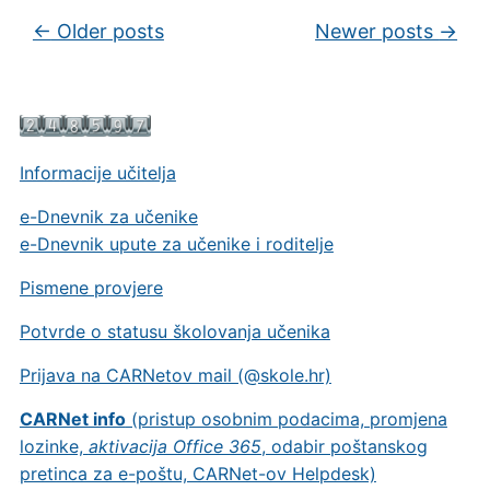
Post navigation
←
Older posts
Newer posts
→
Informacije učitelja
e-Dnevnik za učenike
e-Dnevnik upute za učenike i roditelje
Pismene provjere
Potvrde o statusu školovanja učenika
Prijava na CARNetov mail (@skole.hr)
CARNet info
(pristup osobnim podacima, promjena
lozinke,
aktivacija Office 365
, odabir poštanskog
pretinca za e-poštu, CARNet-ov Helpdesk)