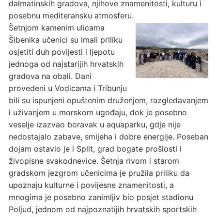
dalmatinskih gradova, njihove znamenitosti, kulturu i
posebnu mediteransku atmosferu.
Šetnjom kamenim ulicama
Šibenika učenici su imali priliku
osjetiti duh povijesti i ljepotu
jednoga od najstarijih hrvatskih
gradova na obali. Dani
provedeni u Vodicama i Tribunju
bili su ispunjeni opuštenim druženjem, razgledavanjem
i uživanjem u morskom ugođaju, dok je posebno
veselje izazvao boravak u aquaparku, gdje nije
nedostajalo zabave, smijeha i dobre energije. Poseban
dojam ostavio je i Split, grad bogate prošlosti i
živopisne svakodnevice. Šetnja rivom i starom
gradskom jezgrom učenicima je pružila priliku da
upoznaju kulturne i povijesne znamenitosti, a
mnogima je posebno zanimljiv bio posjet stadionu
Poljud, jednom od najpoznatijih hrvatskih sportskih