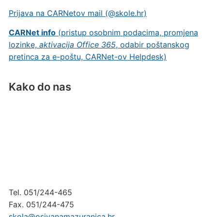
Prijava na CARNetov mail (@skole.hr)
CARNet info
(pristup osobnim podacima, promjena
lozinke,
aktivacija Office 365
, odabir poštanskog
pretinca za e-poštu, CARNet-ov Helpdesk)
Kako do nas
Tel. 051/244-465
Fax. 051/244-475
skola@osivanamazuranica.hr