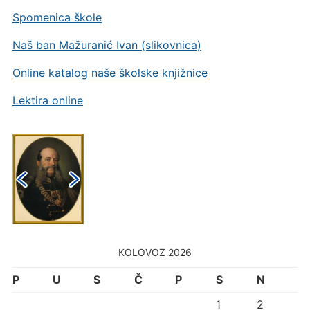
Spomenica škole
Naš ban Mažuranić Ivan (slikovnica)
Online katalog naše školske knjižnice
Lektira online
KOLOVOZ 2026
P
U
S
Č
P
S
N
1
2