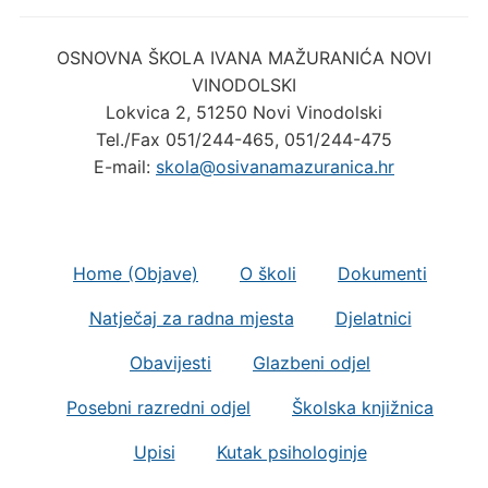
OSNOVNA ŠKOLA IVANA MAŽURANIĆA NOVI
VINODOLSKI
Lokvica 2, 51250 Novi Vinodolski
Tel./Fax 051/244-465, 051/244-475
E-mail:
skola@osivanamazuranica.hr
Home (Objave)
O školi
Dokumenti
Natječaj za radna mjesta
Djelatnici
Obavijesti
Glazbeni odjel
Posebni razredni odjel
Školska knjižnica
Upisi
Kutak psihologinje