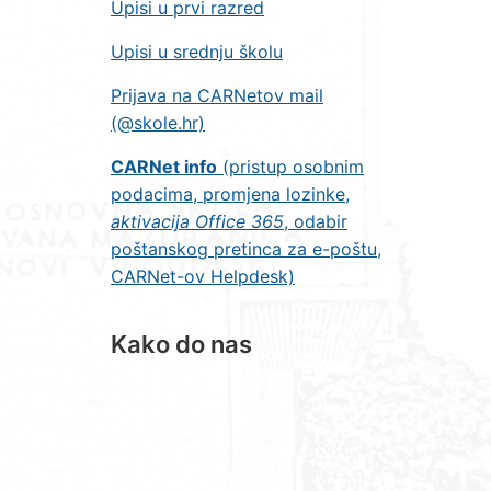
Upisi u prvi razred
Upisi u srednju školu
Prijava na CARNetov mail
(@skole.hr)
CARNet info
(pristup osobnim
podacima, promjena lozinke,
aktivacija Office 365
, odabir
poštanskog pretinca za e-poštu,
CARNet-ov Helpdesk)
Kako do nas