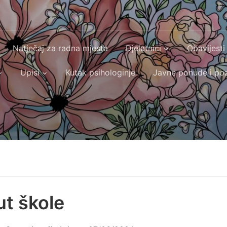
Natječaj za radna mjesta
Djelatnici
Obavijesti
Upisi
Kutak psihologinje
Javne ponude i poz
ut škole