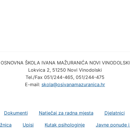
OSNOVNA ŠKOLA IVANA MAŽURANIĆA NOVI VINODOLSKI
Lokvica 2, 51250 Novi Vinodolski
Tel./Fax 051/244-465, 051/244-475
E-mail:
skola@osivanamazuranica.hr
Dokumenti
Natječaj za radna mjesta
Djelatnici
ižnica
Upisi
Kutak psihologinje
Javne ponude i