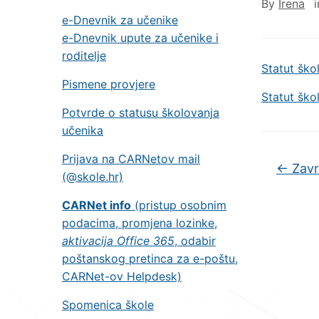
By
Irena
e-Dnevnik za učenike
e-Dnevnik upute za učenike i
roditelje
Statut ško
Pismene provjere
Statut ško
Potvrde o statusu školovanja
učenika
Prijava na CARNetov mail
←
Zavr
(@skole.hr)
CARNet info
(pristup osobnim
podacima, promjena lozinke,
aktivacija Office 365
, odabir
poštanskog pretinca za e-poštu,
CARNet-ov Helpdesk)
Spomenica škole