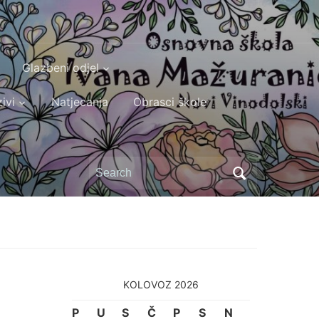
Glazbeni odjel
ivi
Natjecanja
Obrasci škole
Search
for:
KOLOVOZ 2026
P
U
S
Č
P
S
N