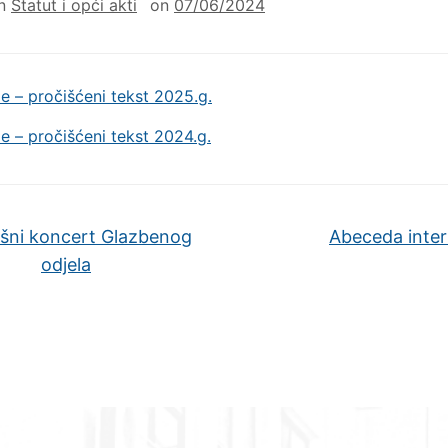
in
Statut i opći akti
on
07/06/2024
le – pročišćeni tekst 2025.g.
le – pročišćeni tekst 2024.g.
šni koncert Glazbenog
Abeceda inte
odjela