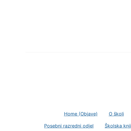
Home (Objave)
O školi
Posebni razredni odjel
Školska knj