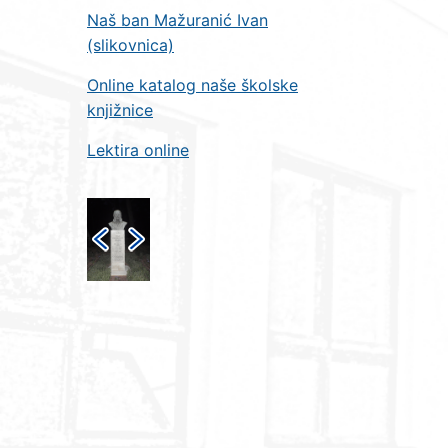
Naš ban Mažuranić Ivan
(slikovnica)
Online katalog naše školske
knjižnice
Lektira online