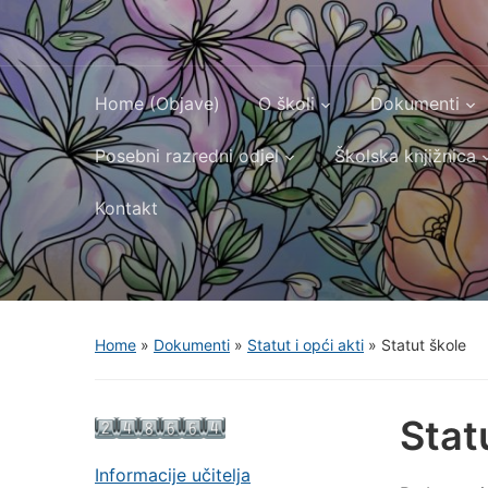
Home (Objave)
O školi
Dokumenti
Posebni razredni odjel
Školska knjižnica
Kontakt
Home
»
Dokumenti
»
Statut i opći akti
»
Statut škole
Stat
Informacije učitelja