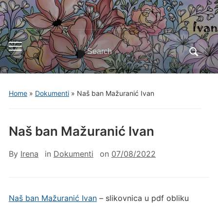
Search
Toggle
for:
mobile
menu
Home
»
Dokumenti
»
Naš ban Mažuranić Ivan
Naš ban Mažuranić Ivan
By
Irena
in
Dokumenti
on
07/08/2022
Naš ban Mažuranić Ivan
– slikovnica u pdf obliku