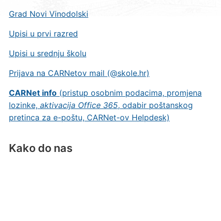
Grad Novi Vinodolski
Upisi u prvi razred
Upisi u srednju školu
Prijava na CARNetov mail (@skole.hr)
CARNet info
(pristup osobnim podacima, promjena
lozinke,
aktivacija Office 365
, odabir poštanskog
pretinca za e-poštu, CARNet-ov Helpdesk)
Kako do nas