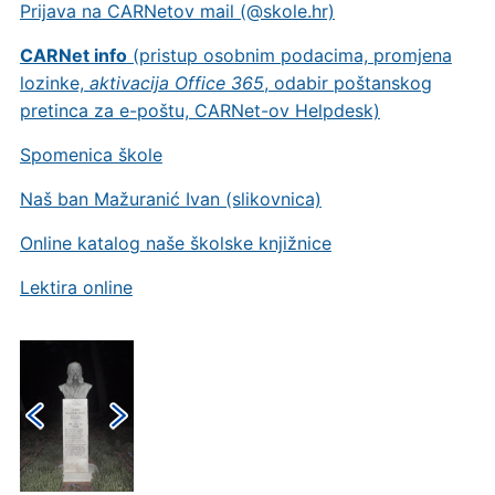
Prijava na CARNetov mail (@skole.hr)
CARNet info
(pristup osobnim podacima, promjena
lozinke,
aktivacija Office 365
, odabir poštanskog
pretinca za e-poštu, CARNet-ov Helpdesk)
Spomenica škole
Naš ban Mažuranić Ivan (slikovnica)
Online katalog naše školske knjižnice
Lektira online