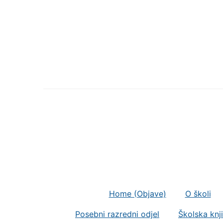
Home (Objave)
O školi
Posebni razredni odjel
Školska knj