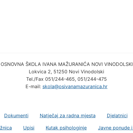
OSNOVNA ŠKOLA IVANA MAŽURANIĆA NOVI VINODOLSKI
Lokvica 2, 51250 Novi Vinodolski
Tel./Fax 051/244-465, 051/244-475
E-mail:
skola@osivanamazuranica.hr
Dokumenti
Natječaj za radna mjesta
Djelatnici
ižnica
Upisi
Kutak psihologinje
Javne ponude i