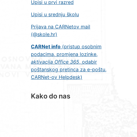
Upisi u prvi razred
Upisi u srednju školu
Prijava na CARNetov mail
(@skole.hr)
CARNet info
(pristup osobnim
podacima, promjena lozinke,
aktivacija Office 365
, odabir
poštanskog pretinca za e-poštu,
CARNet-ov Helpdesk)
Kako do nas