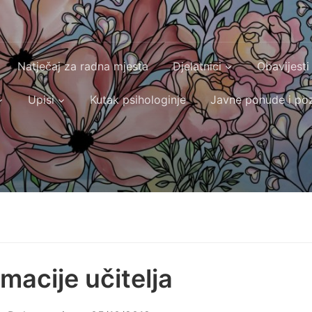
Natječaj za radna mjesta
Djelatnici
Obavijesti
Upisi
Kutak psihologinje
Javne ponude i poz
rmacije učitelja