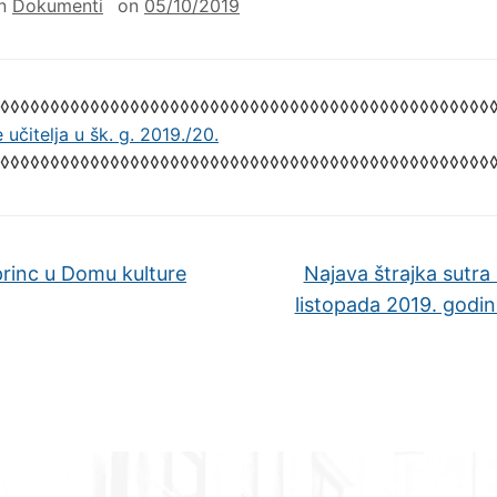
in
Dokumenti
on
05/10/2019
◊◊◊◊◊◊◊◊◊◊◊◊◊◊◊◊◊◊◊◊◊◊◊◊◊◊◊◊◊◊◊◊◊◊◊◊◊◊◊◊◊◊◊◊◊◊◊◊◊
 učitelja u šk. g. 2019./20.
◊◊◊◊◊◊◊◊◊◊◊◊◊◊◊◊◊◊◊◊◊◊◊◊◊◊◊◊◊◊◊◊◊◊◊◊◊◊◊◊◊◊◊◊◊◊◊◊◊
princ u Domu kulture
Najava štrajka sutra 
listopada 2019. godi