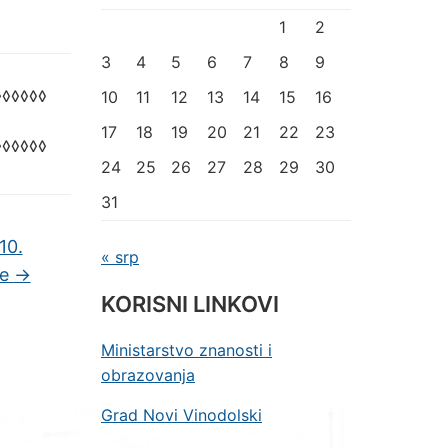
1
2
3
4
5
6
7
8
9
◊◊◊◊◊◊
10
11
12
13
14
15
16
17
18
19
20
21
22
23
◊◊◊◊◊◊
24
25
26
27
28
29
30
31
10.
« srp
ne
→
KORISNI LINKOVI
Ministarstvo znanosti i
obrazovanja
Grad Novi Vinodolski