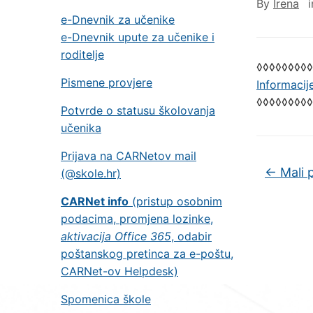
By
Irena
e-Dnevnik za učenike
e-Dnevnik upute za učenike i
roditelje
◊◊◊◊◊◊◊◊◊
Pismene provjere
Informacije
◊◊◊◊◊◊◊◊◊
Potvrde o statusu školovanja
učenika
Prijava na CARNetov mail
←
Mali 
(@skole.hr)
CARNet info
(pristup osobnim
podacima, promjena lozinke,
aktivacija Office 365
, odabir
poštanskog pretinca za e-poštu,
CARNet-ov Helpdesk)
Spomenica škole