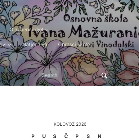
Glazbeni odjel
ivi
Natjecanja
Obrasci škole
Search
for:
KOLOVOZ 2026
P
U
S
Č
P
S
N