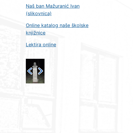
Naš ban Mažuranić Ivan
(slikovnica)
Online katalog naše školske
knjižnice
Lektira online