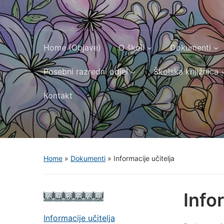
Home (Objave)
O školi
Dokumenti
Posebni razredni odjel
Školska knjižnica
Kontakt
Home
»
Dokumenti
»
Informacije učitelja
Info
Informacije učitelja