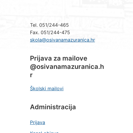
Tel. 051/244-465
Fax. 051/244-475
skola@osivanamazuranica.hr
Prijava za mailove
@osivanamazuranica.h
r
Školski mailovi
Administracija
Prijava