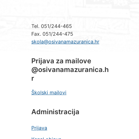
Tel. 051/244-465
Fax. 051/244-475
skola@osivanamazuranica.hr
Prijava za mailove
@osivanamazuranica.h
r
Školski mailovi
Administracija
Prijava