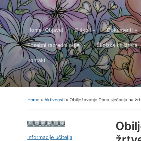
Home (Objave)
O školi
Dokumenti
Posebni razredni odjel
Školska knjižnica
Kontakt
Home
»
Aktivnosti
»
Obilježavanje Dana sjećanja na žr
Obil
žrtv
Informacije učitelja