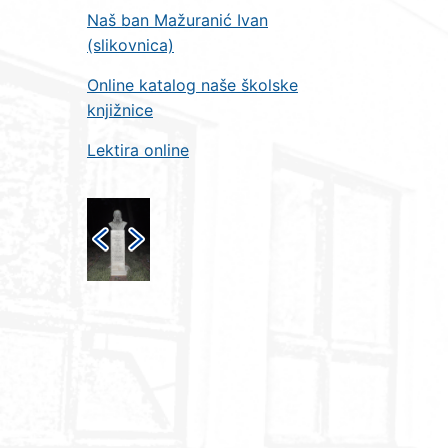
Naš ban Mažuranić Ivan
(slikovnica)
Online katalog naše školske
knjižnice
Lektira online