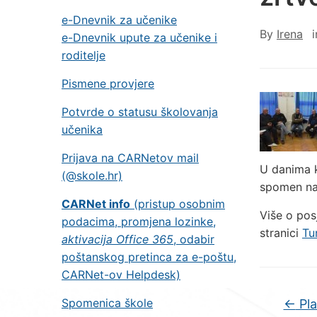
e-Dnevnik za učenike
By
Irena
e-Dnevnik upute za učenike i
roditelje
Pismene provjere
Potvrde o statusu školovanja
učenika
Prijava na CARNetov mail
U danima 
(@skole.hr)
spomen na 
CARNet info
(pristup osobnim
Više o posj
podacima, promjena lozinke,
stranici
Tu
aktivacija Office 365
, odabir
poštanskog pretinca za e-poštu,
CARNet-ov Helpdesk)
Spomenica škole
←
Pla