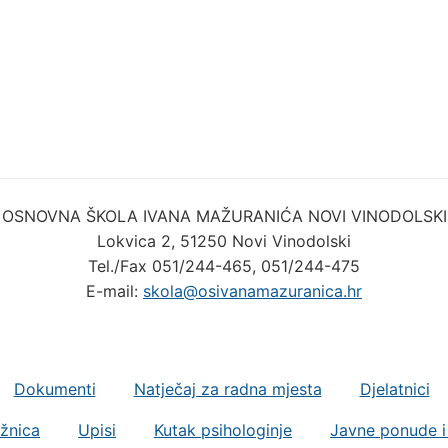
OSNOVNA ŠKOLA IVANA MAŽURANIĆA NOVI VINODOLSKI
Lokvica 2, 51250 Novi Vinodolski
Tel./Fax 051/244-465, 051/244-475
E-mail:
skola@osivanamazuranica.hr
Dokumenti
Natječaj za radna mjesta
Djelatnici
ižnica
Upisi
Kutak psihologinje
Javne ponude i