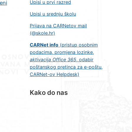
Upisi u prvi razred
eni
Upisi u srednju školu
Prijava na CARNetov mail
(@skole.hr)
CARNet info
(pristup osobnim
podacima, promjena lozinke,
aktivacija Office 365
, odabir
poštanskog pretinca za e-poštu,
CARNet-ov Helpdesk)
Kako do nas