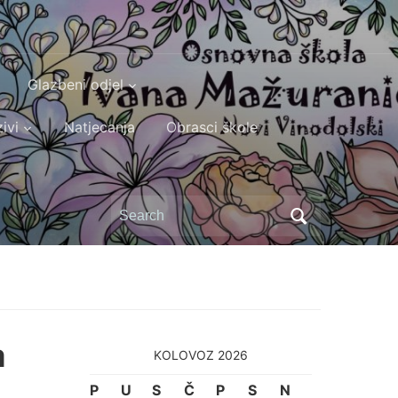
Glazbeni odjel
ivi
Natjecanja
Obrasci škole
Search
for:
a
KOLOVOZ 2026
P
U
S
Č
P
S
N