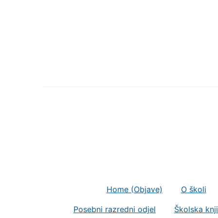
Home (Objave)
O školi
Posebni razredni odjel
Školska knj