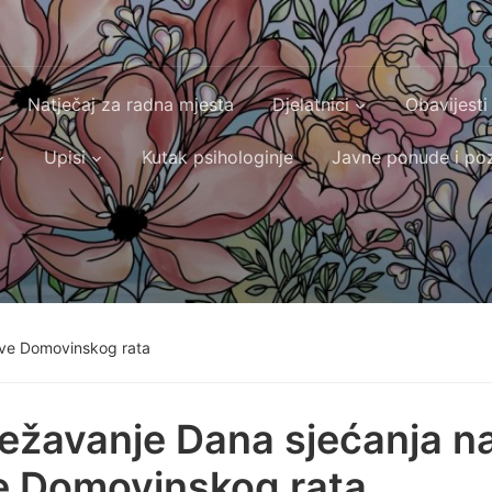
Natječaj za radna mjesta
Djelatnici
Obavijesti
Upisi
Kutak psihologinje
Javne ponude i poz
tve Domovinskog rata
ježavanje Dana sjećanja n
e Domovinskog rata