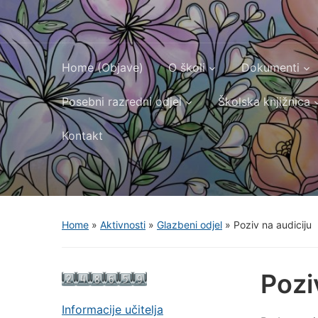
Home (Objave)
O školi
Dokumenti
Posebni razredni odjel
Školska knjižnica
Kontakt
Home
»
Aktivnosti
»
Glazbeni odjel
»
Poziv na audiciju
Pozi
Informacije učitelja