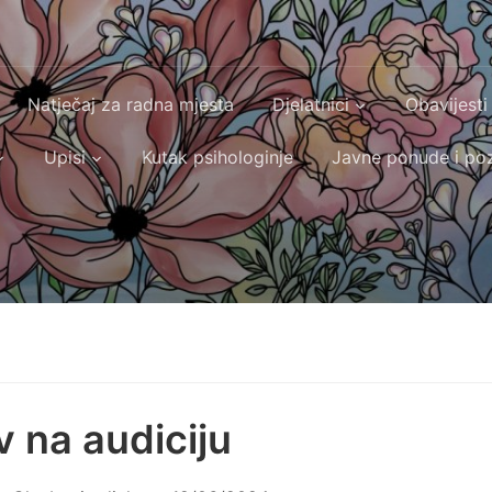
Natječaj za radna mjesta
Djelatnici
Obavijesti
Upisi
Kutak psihologinje
Javne ponude i poz
v na audiciju