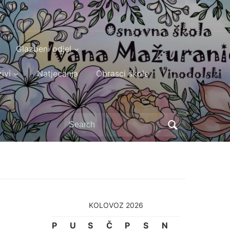
Glazbeni odjel
ivi
Natjecanja
Obrasci škole
Search
for:
KOLOVOZ 2026
P
U
S
Č
P
S
N