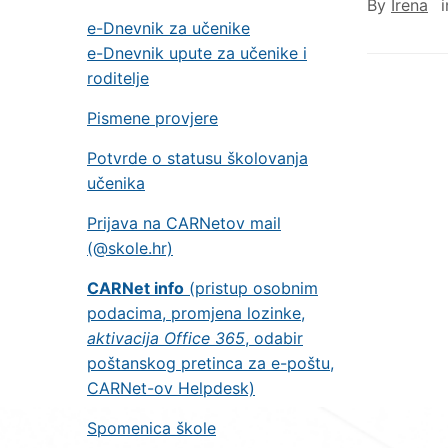
By
Irena
e-Dnevnik za učenike
e-Dnevnik upute za učenike i
roditelje
Pismene provjere
Potvrde o statusu školovanja
učenika
Prijava na CARNetov mail
(@skole.hr)
CARNet info
(pristup osobnim
podacima, promjena lozinke,
aktivacija Office 365
, odabir
poštanskog pretinca za e-poštu,
CARNet-ov Helpdesk)
Spomenica škole