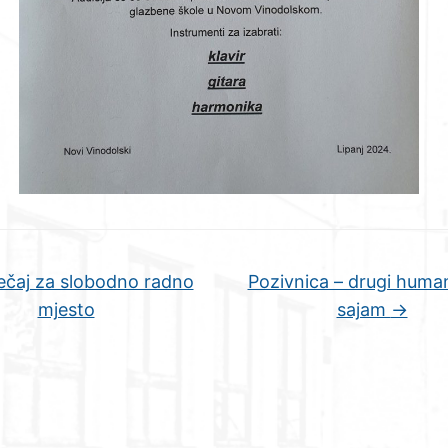
ečaj za slobodno radno
Pozivnica – drugi human
mjesto
sajam
→