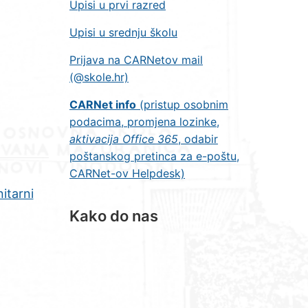
Upisi u prvi razred
Upisi u srednju školu
Prijava na CARNetov mail
(@skole.hr)
CARNet info
(pristup osobnim
podacima, promjena lozinke,
aktivacija Office 365
, odabir
poštanskog pretinca za e-poštu,
CARNet-ov Helpdesk)
itarni
Kako do nas