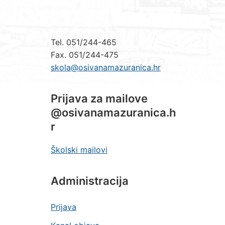
Tel. 051/244-465
Fax. 051/244-475
skola@osivanamazuranica.hr
Prijava za mailove
@osivanamazuranica.h
r
Školski mailovi
Administracija
Prijava