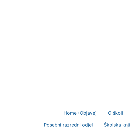
Home (Objave)
O školi
Posebni razredni odjel
Školska knj