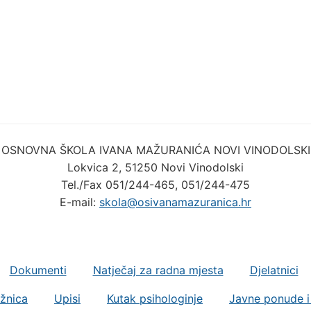
OSNOVNA ŠKOLA IVANA MAŽURANIĆA NOVI VINODOLSKI
Lokvica 2, 51250 Novi Vinodolski
Tel./Fax 051/244-465, 051/244-475
E-mail:
skola@osivanamazuranica.hr
Dokumenti
Natječaj za radna mjesta
Djelatnici
ižnica
Upisi
Kutak psihologinje
Javne ponude i