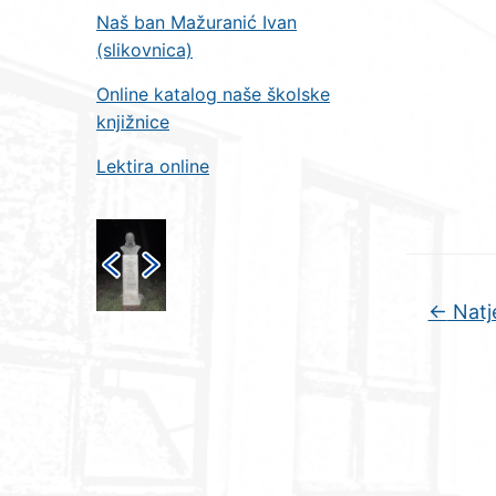
Naš ban Mažuranić Ivan
(slikovnica)
Online katalog naše školske
knjižnice
Lektira online
←
Natj