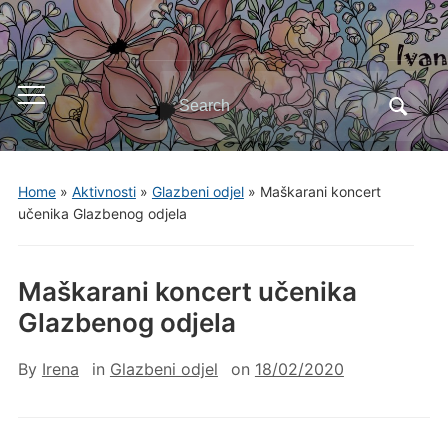
Search
Toggle
for:
mobile
menu
Home
»
Aktivnosti
»
Glazbeni odjel
»
Maškarani koncert
učenika Glazbenog odjela
Maškarani koncert učenika
Glazbenog odjela
By
Irena
in
Glazbeni odjel
on
18/02/2020