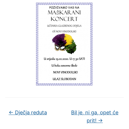
←
Dječja reduta
Bil je, ni ga, opet će
prit!
→