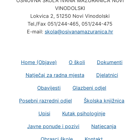
OSNOVNA ŠKOLA IVANA MAŽURANIĆA NOVI
VINODOLSKI
Lokvica 2, 51250 Novi Vinodolski
Tel./Fax 051/244-465, 051/244-475
E-mail:
skola@osivanamazuranica.hr
Home (Objave)
O školi
Dokumenti
Natječaj za radna mjesta
Djelatnici
Obavijesti
Glazbeni odjel
Posebni razredni odjel
Školska knjižnica
Upisi
Kutak psihologinje
Javne ponude i pozivi
Natjecanja
Obrasci škole
Kontakt