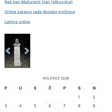
Naš ban Mažuranić Ivan (slikovnica)
Online katalog naše školske knjižnice
Lektira online
KOLOVOZ 2026
P
U
S
Č
P
S
N
1
2
3
4
5
6
7
8
9