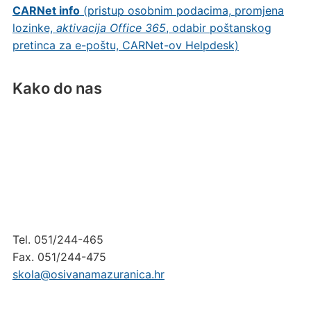
CARNet info
(pristup osobnim podacima, promjena
lozinke,
aktivacija Office 365
, odabir poštanskog
pretinca za e-poštu, CARNet-ov Helpdesk)
Kako do nas
Tel. 051/244-465
Fax. 051/244-475
skola@osivanamazuranica.hr