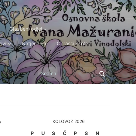
Glazbeni odjel
ivi
Natjecanja
Obrasci škole
Search
for:
e
KOLOVOZ 2026
P
U
S
Č
P
S
N