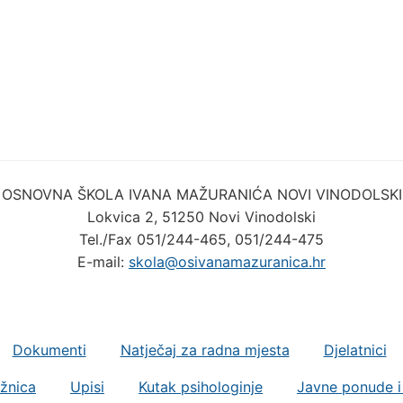
OSNOVNA ŠKOLA IVANA MAŽURANIĆA NOVI VINODOLSKI
Lokvica 2, 51250 Novi Vinodolski
Tel./Fax 051/244-465, 051/244-475
E-mail:
skola@osivanamazuranica.hr
Dokumenti
Natječaj za radna mjesta
Djelatnici
ižnica
Upisi
Kutak psihologinje
Javne ponude i