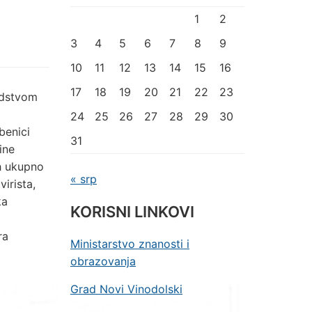
1
2
3
4
5
6
7
8
9
10
11
12
13
14
15
16
17
18
19
20
21
22
23
odstvom
24
25
26
27
28
29
30
benici
31
ine
ih ukupno
« srp
virista,
ka
KORISNI LINKOVI
ra
Ministarstvo znanosti i
obrazovanja
Grad Novi Vinodolski