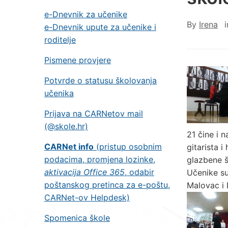
e-Dnevnik za učenike
By
Irena
e-Dnevnik upute za učenike i
roditelje
Pismene provjere
Potvrde o statusu školovanja
učenika
Prijava na CARNetov mail
(@skole.hr)
21 čine i n
CARNet info
(pristup osobnim
gitarista 
podacima, promjena lozinke,
glazbene š
aktivacija Office 365
, odabir
Učenike su
poštanskog pretinca za e-poštu,
Malovac i D
CARNet-ov Helpdesk)
Spomenica škole