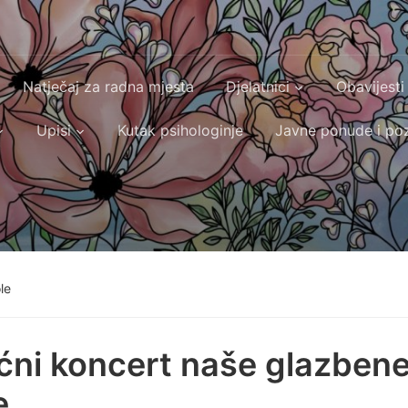
Natječaj za radna mjesta
Djelatnici
Obavijesti
Upisi
Kutak psihologinje
Javne ponude i poz
le
ćni koncert naše glazben
e