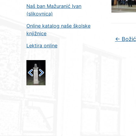
Naš ban Mažuranić Ivan
(slikovnica)
Online katalog naše školske
knjižnice
←
Božić
Lektira online