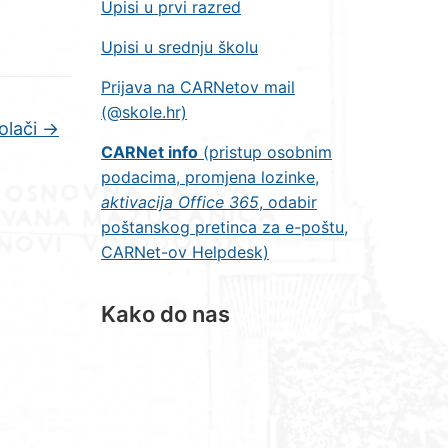
Upisi u prvi razred
Upisi u srednju školu
Prijava na CARNetov mail
(@skole.hr)
olači
→
CARNet info
(pristup osobnim
podacima, promjena lozinke,
aktivacija Office 365
, odabir
poštanskog pretinca za e-poštu,
CARNet-ov Helpdesk)
Kako do nas