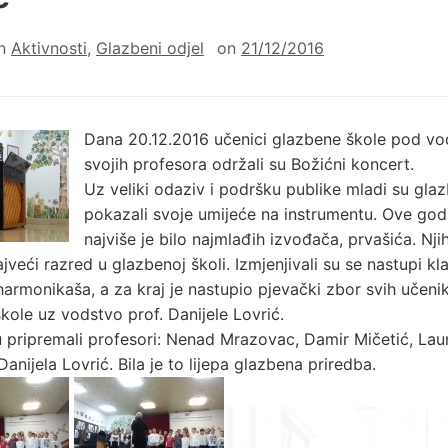
in
Aktivnosti
,
Glazbeni odjel
on
21/12/2016
Dana 20.12.2016 učenici glazbene škole pod v
svojih profesora održali su Božićni koncert.
Uz veliki odaziv i podršku publike mladi su glaz
pokazali svoje umijeće na instrumentu. Ove god
najviše je bilo najmlađih izvođača, prvašića. Nj
ajveći razred u glazbenoj školi. Izmjenjivali su se nastupi kla
i harmonikaša, a za kraj je nastupio pjevački zbor svih učeni
kole uz vodstvo prof. Danijele Lovrić.
 pripremali profesori: Nenad Mrazovac, Damir Mičetić, Lau
anijela Lovrić. Bila je to lijepa glazbena priredba.