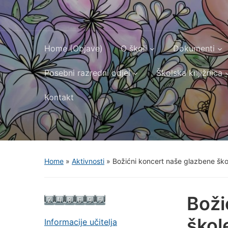
Home (Objave)
O školi
Dokumenti
Posebni razredni odjel
Školska knjižnica
Kontakt
Home
»
Aktivnosti
»
Božićni koncert naše glazbene ško
Boži
škol
Informacije učitelja