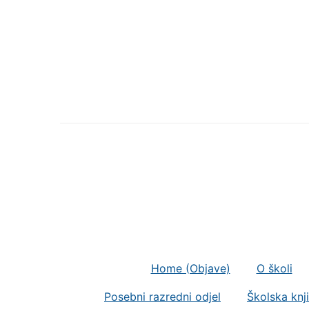
Home (Objave)
O školi
Posebni razredni odjel
Školska knj