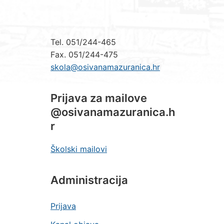
Tel. 051/244-465
Fax. 051/244-475
skola@osivanamazuranica.hr
Prijava za mailove
@osivanamazuranica.h
r
Školski mailovi
Administracija
Prijava