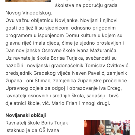
školstva na području grada
Novog Vinodolskog.
Ovu važnu obljetnicu Novljanke, Novljani i njihovi
gosti obilježili su sjednicom, odnosno prigodnim
programom u ispunjenom Domu kulture u kojem su
glavnu riječ imala djeca, čime je ujedno proslavljen i
Dan novljanske Osnovne škole Ivana Mažuranića.
Uz ravnatelja škole Borisa Turjaka, svečanosti su
nazočili i novljanski gradonačelnik Tomislav Cvitković,
predsjednik Gradskog vijeća Neven Pavelić, zamjenik
župana Toni Štimac, zamjenica županijske pročelnice
Upravnog odjela za odgoj i obrazovanje Iva Erceg,
ravnatelji osnovnih i srednjih škola, sadašnji i bivši
djelatnici škole, vlč. Mario Frlan i mnogi drugi.
Novljanski običaji
Ravnatelj škole Boris Turjak
istaknuo je da OŠ Ivana