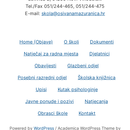
Tel./Fax 051/244-465, 051/244-475
E-mail:
skola@osivanamazuranica.hr
Home (Objave)
O školi
Dokumenti
Natječaj za radna mjesta
Djelatnici
Obavijesti
Glazbeni odjel
Posebni razredni odjel
Školska knjižnica
Upisi
Kutak psihologinje
Javne ponude i pozivi
Natjecanja
Obrasci škole
Kontakt
Powered by
WordPress
/ Academica WordPress Theme by