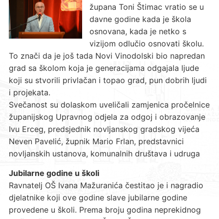
župana Toni Štimac vratio se u
davne godine kada je škola
osnovana, kada je netko s
vizijom odlučio osnovati školu.
To znači da je još tada Novi Vinodolski bio napredan
grad sa školom koja je generacijama odgajala ljude
koji su stvorili privlačan i topao grad, pun dobrih ljudi
i projekata.
Svečanost su dolaskom uveličali zamjenica pročelnice
županijskog Upravnog odjela za odgoj i obrazovanje
Ivu Erceg, predsjednik novljanskog gradskog vijeća
Neven Pavelić, župnik Mario Frlan, predstavnici
novljanskih ustanova, komunalnih društava i udruga
Jubilarne godine u školi
Ravnatelj OŠ Ivana Mažuranića čestitao je i nagradio
djelatnike koji ove godine slave jubilarne godine
provedene u školi. Prema broju godina neprekidnog