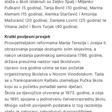
staža u školi istaknuti su Željko Špalj i Miljenko
Puškarić (5 godina), Tanja Borić (10 godina), Marina
Klement (15 godina), Alemka Starčević i Antonija
Mažuranić (20 godina), Danijela Lovrić (25 godina) te
Viliana Ježić i Boris Turjak (40 godina).
Kratki povijesni presjek
Prosvjetiteljskim reformama Marije Terezije i Josipa II.
obrazovanje postaje dostupno svim slojevima, a
nakon ukidanja pavlinskog samostana 1786. godine,
država preuzima nadzor nad školstvom.
Upravo ova godina uzima se kao početak
organiziranog školstva u Novom Vinodolskom. Tada
se u frankopanskom Kaštelu utemeljuje Pučka škola
koju su u početku pohađali samo dječaci.
Škola za djevojčice otvorena je 1873. godine, a obje
su 1891. spojene u jedinstvenu četverorazrednu školu.
Mnogo važnih povijesnih podataka iz tog razdoblja
oteto je zaboravu zahvaljujući dugogodišnjem