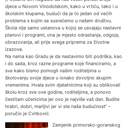
djece u Novom Vinodolskom, kako u vrtiću, tako i u
školskim klupama, budući da je to jedan od većih
problema s kojim se susrećemo u našem društvu.
Škola nije samo ustanova u kojoj se usvajaju nastavni
planovi i programi, ona je mjesto odrastanja, odgoja,
obrazovanja, ali prije svega priprema za životne
izazove.
Na nama kao Gradu je da nastavimo biti podrška, kao
i do sada, kroz razne programe koje financiramo, a
sve kako bismo pomogli našim roditeljima u
školovanju svoje djece u ionako dovoljno skupim
vremenima. Hvala svim djelatnicima koji su oblikovali
školu kroz sve ove godine, roditeljima, a ponovo
čestitam učenicima jer ovo je najviše vaš dan. Budite
hrabri, dobri, marljivi jer vi ste naša budućnost“ –
poručio je Cvitković.
Zamjenik primorsko-goranskog