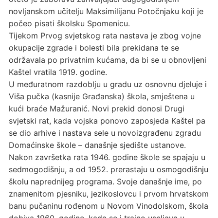
novljanskom učitelju Maksimilijanu Potočnjaku koji je
počeo pisati školsku Spomenicu.
Tijekom Prvog svjetskog rata nastava je zbog vojne
okupacije zgrade i bolesti bila prekidana te se
održavala po privatnim kućama, da bi se u obnovljeni
Kaštel vratila 1919. godine.
U međuratnom razdoblju u gradu uz osnovnu djeluje i
Viša pučka (kasnije Građanska) škola, smještena u
kući braće Mažuranić. Novi prekid donosi Drugi
svjetski rat, kada vojska ponovo zaposjeda Kaštel pa
se dio arhive i nastava sele u novoizgrađenu zgradu
Domaćinske škole – današnje sjedište ustanove.
Nakon završetka rata 1946. godine škole se spajaju u
sedmogodišnju, a od 1952. prerastaju u osmogodišnju
školu naprednijeg programa. Svoje današnje ime, po
znamenitom pjesniku, jezikoslovcu i prvom hrvatskom
banu pučaninu rođenom u Novom Vinodolskom, škola
dobiva 1960. godine, kada se i trajno useljava u