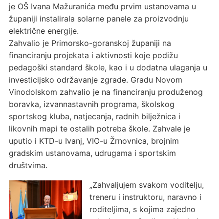
je OŠ Ivana Mažuranića među prvim ustanovama u
županiji instalirala solarne panele za proizvodnju
električne energije.
Zahvalio je Primorsko-goranskoj županiji na
financiranju projekata i aktivnosti koje podižu
pedagoški standard škole, kao i u dodatna ulaganja u
investicijsko održavanje zgrade. Gradu Novom
Vinodolskom zahvalio je na financiranju produženog
boravka, izvannastavnih programa, školskog
sportskog kluba, natjecanja, radnih bilježnica i
likovnih mapi te ostalih potreba škole. Zahvale je
uputio i KTD-u Ivanj, VIO-u Žrnovnica, brojnim
gradskim ustanovama, udrugama i sportskim
društvima.
„Zahvaljujem svakom voditelju,
treneru i instruktoru, naravno i
roditeljima, s kojima zajedno