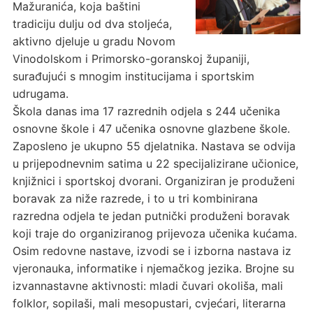
Mažuranića, koja baštini
tradiciju dulju od dva stoljeća,
aktivno djeluje u gradu Novom
Vinodolskom i Primorsko-goranskoj županiji,
surađujući s mnogim institucijama i sportskim
udrugama.
Škola danas ima 17 razrednih odjela s 244 učenika
osnovne škole i 47 učenika osnovne glazbene škole.
Zaposleno je ukupno 55 djelatnika. Nastava se odvija
u prijepodnevnim satima u 22 specijalizirane učionice,
knjižnici i sportskoj dvorani. Organiziran je produženi
boravak za niže razrede, i to u tri kombinirana
razredna odjela te jedan putnički produženi boravak
koji traje do organiziranog prijevoza učenika kućama.
Osim redovne nastave, izvodi se i izborna nastava iz
vjeronauka, informatike i njemačkog jezika. Brojne su
izvannastavne aktivnosti: mladi čuvari okoliša, mali
folklor, sopilaši, mali mesopustari, cvjećari, literarna