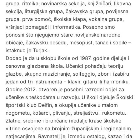
grupa, ritmika, novinarska sekcija, knjižničari, likovna
sekcija, liturgijska grupa, čakavska grupa, povijesna
grupa, prva pomoć, školska klapa, vokalna grupa,
vršnjaci pomagači i informatika. Posebno smo
ponosni što njegujemo stare novljanske narodne
običaje, čakavsku besedu, mesopust, tanac i sopile –
istaknuo je Turjak.
Dodao je da u sklopu škole od 1987. godine djeluje i
osnovna glazbena škola. Učenici pohađaju teoriju
glazbe, skupno muziciranje, solfeggio, zbor i izabiru
jedan od tri instrumenta – klavir, gitaru ili harmoniku.
Godine 2012. otvoren je posebni razredni odjel za
učenike s teškoćama u razvoju. U školi djeluje Školski
športski klub Delfin, a okuplja učenike u malom
nogometu, košarci, plivanju, streljaštvu i rukometu.
Zlatne, srebrne i brončane medalje krase školske
vitrine osvojene na brojnim županijskim i regionalnim
natjecanjima. Ravnatelj je, između ostalog, kazao i da