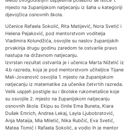
Među ovogodišnjim uspjesima posebno se ističe 1.
mjesto na županijskom natjecanju iz šaha u kategoriji
djevojčica osnovnih škola.
Učenice Rafaela Sokolić, Rita Matijević, Nora Svetić i
Helena Pejaković, pod mentorstvom voditelja
Vladimira Kolundžića, osvojile su naslov županijskih
prvakinja drugu godinu zaredom te ostvarile pravo
nastupa na državnom natjecanju.
Izvrstan rezultat ostvarila je i učenica Marta Nižetić iz
4.b razreda, koja je pod mentorstvom učiteljice Tijane
Mali-Jovanović osvojila 1. mjesto na županijskom
natjecanju iz matematike za učenike četvrtih razreda.
Velik uspjeh postigle su i školske rukometašice koje
su osvojile 2. mjesto na županijskom natjecanju
osnovnih škola. Ekipu su činile Ema Buneta, Kiara
Dušek Emrich, Andrea Lekaj, Layla Ljubobratović,
Anja Mataija, Mia Miletić, Nika Rubčić, Eva Svetić,
Matea Tomić i Rafaela Sokolić, a vodio ih je mentor