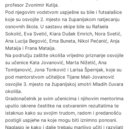
profesor Zvonimir Kutija.
Pod njegovim vodstvom uspješne su bile i futsalašice
koje su osvojile 2. mjesto na županijskom natjecanju
osnovnih škola. U sastavu ekipe bile su Rafaela
Sokolić, Eva Svetić, Kiara Dušek Emrich, Nora Svetić,
Ana Lucija Begović, Ema Buneta, Nikol Pećanić, Anja
Mataija i Frana Mataija.
Na području zaštite okoliša vrijedno priznanje osvojile
su učenice Kata Jovanović, Marta Nižetić, Ana
Tomljanović, Jona Tonković i Larisa Špernjak, koje su
pod mentorstvom učiteljice Tijane Mali-Jovanović
osvojile 3. mjesto na županijskoj smotri Mladih čuvara
okoliša.
Gradonačelnik je svim učenicima i njihovim mentorima
uputio iskrene čestitke na ostvarenim rezultatima te
istaknuo kako su svojim trudom, radom i predanošću
postigli uspjehe na koje mogu biti iznimno ponosni.
Naglasio je kako i dalje trebaju marljivo učiti i razvijati