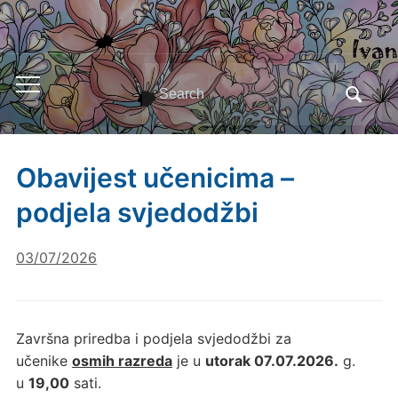
Search
Toggle
for:
mobile
menu
Obavijest učenicima –
podjela svjedodžbi
03/07/2026
Završna priredba i podjela svjedodžbi za
učenike
osmih razreda
je u
utorak 07.07.2026.
g.
u
19,00
sati.