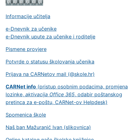
Informacije učitelja
e-Dnevnik za učenike
e-Dnevnik upute za učenike i roditelje
Pismene provjere
Potvrde o statusu školovanja učenika
Prijava na CARNetov mail (@skole.hr)
CARNet info
(pristup osobnim podacima, promjena
lozinke,
aktivacija Office 365
, odabir poštanskog
pretinca za e-poštu, CARNet-ov Helpdesk)
Spomenica škole
Naš ban Mažuranić Ivan (slikovnica)
Online katalog naše školske knjižnice