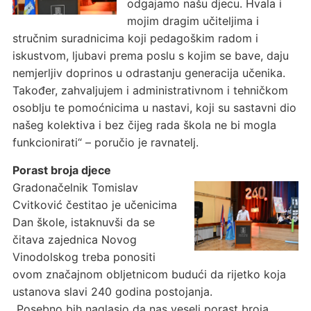
odgajamo našu djecu. Hvala i
mojim dragim učiteljima i
stručnim suradnicima koji pedagoškim radom i
iskustvom, ljubavi prema poslu s kojim se bave, daju
nemjerljiv doprinos u odrastanju generacija učenika.
Također, zahvaljujem i administrativnom i tehničkom
osoblju te pomoćnicima u nastavi, koji su sastavni dio
našeg kolektiva i bez čijeg rada škola ne bi mogla
funkcionirati“ – poručio je ravnatelj.
Porast broja djece
Gradonačelnik Tomislav
Cvitković čestitao je učenicima
Dan škole, istaknuvši da se
čitava zajednica Novog
Vinodolskog treba ponositi
ovom značajnom obljetnicom budući da rijetko koja
ustanova slavi 240 godina postojanja.
„Posebno bih naglasio da nas veseli porast broja