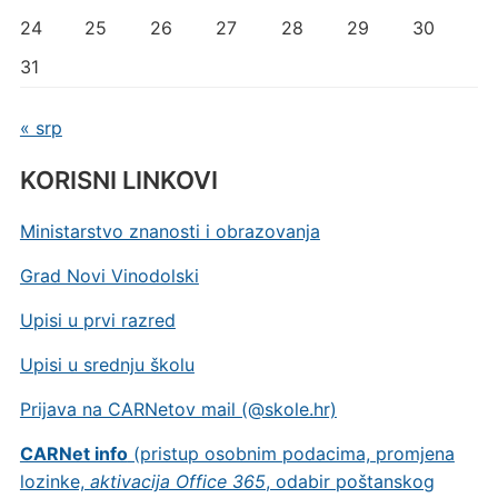
24
25
26
27
28
29
30
31
« srp
KORISNI LINKOVI
Ministarstvo znanosti i obrazovanja
Grad Novi Vinodolski
Upisi u prvi razred
Upisi u srednju školu
Prijava na CARNetov mail (@skole.hr)
CARNet info
(pristup osobnim podacima, promjena
lozinke,
aktivacija Office 365
, odabir poštanskog