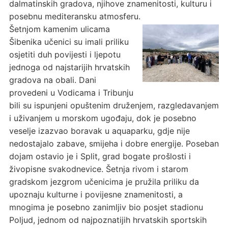
dalmatinskih gradova, njihove znamenitosti, kulturu i
posebnu mediteransku atmosferu.
Šetnjom kamenim ulicama
Šibenika učenici su imali priliku
osjetiti duh povijesti i ljepotu
jednoga od najstarijih hrvatskih
gradova na obali. Dani
provedeni u Vodicama i Tribunju
bili su ispunjeni opuštenim druženjem, razgledavanjem
i uživanjem u morskom ugođaju, dok je posebno
veselje izazvao boravak u aquaparku, gdje nije
nedostajalo zabave, smijeha i dobre energije. Poseban
dojam ostavio je i Split, grad bogate prošlosti i
živopisne svakodnevice. Šetnja rivom i starom
gradskom jezgrom učenicima je pružila priliku da
upoznaju kulturne i povijesne znamenitosti, a
mnogima je posebno zanimljiv bio posjet stadionu
Poljud, jednom od najpoznatijih hrvatskih sportskih