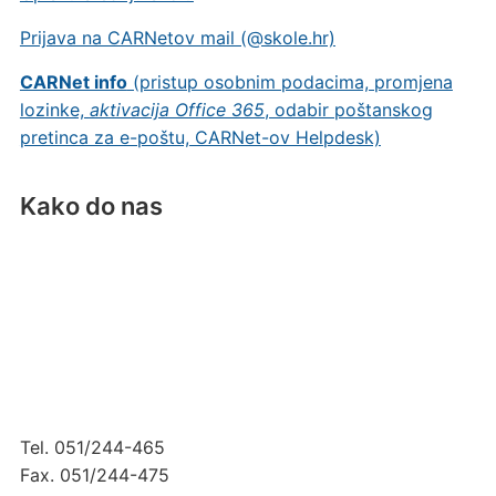
Prijava na CARNetov mail (@skole.hr)
CARNet info
(pristup osobnim podacima, promjena
lozinke,
aktivacija Office 365
, odabir poštanskog
pretinca za e-poštu, CARNet-ov Helpdesk)
Kako do nas
Tel. 051/244-465
Fax. 051/244-475
skola@osivanamazuranica.hr