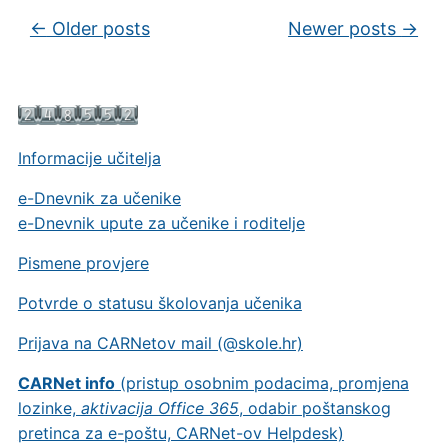
Post navigation
←
Older posts
Newer posts
→
Informacije učitelja
e-Dnevnik za učenike
e-Dnevnik upute za učenike i roditelje
Pismene provjere
Potvrde o statusu školovanja učenika
Prijava na CARNetov mail (@skole.hr)
CARNet info
(pristup osobnim podacima, promjena
lozinke,
aktivacija Office 365
, odabir poštanskog
pretinca za e-poštu, CARNet-ov Helpdesk)