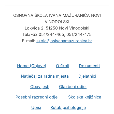
OSNOVNA ŠKOLA IVANA MAŽURANIĆA NOVI
VINODOLSKI
Lokvica 2, 51250 Novi Vinodolski
Tel./Fax 051/244-465, 051/244-475
E-mail:
skola@osivanamazuranica.hr
Home (Objave)
O školi
Dokumenti
Natječaj za radna mjesta
Djelatnici
Obavijesti
Glazbeni odjel
Posebni razredni odjel
Školska knjižnica
Upisi
Kutak psihologinje