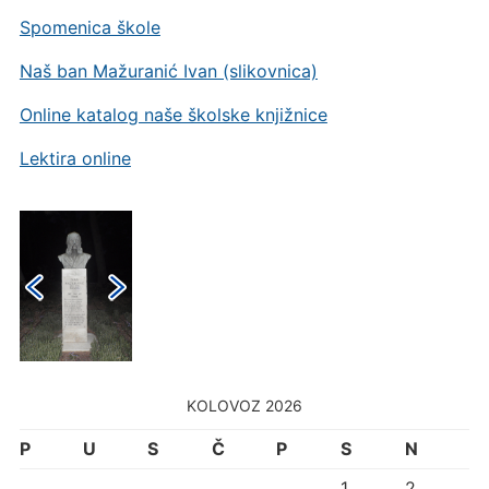
Spomenica škole
Naš ban Mažuranić Ivan (slikovnica)
Online katalog naše školske knjižnice
Lektira online
KOLOVOZ 2026
P
U
S
Č
P
S
N
1
2