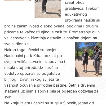
svijet ptica
grabljivica. Tijekom
edukativnog
programa naučili su
brojne zanimljivosti o sokolovima, orlovima i drugim
pticama te važnosti njihove zaštite. Promatranje ovih
veličanstvenih životinja ostavilo je snažan dojam na
sve sudionike.
Nakon toga učenici su posjetili
Nacionalni park Krka, poznat po
svojim veličanstvenim slapovima i
netaknutoj prirodi. Uz stručno
vodstvo upoznali su bogatstvo
biljnog i životinjskog svijeta te
važnost očuvanja prirodne baštine. Šetnja drvenim
stazama uz šum slapova bila je poseban doživljaj za
svih.
Na kraju izleta učenici su stigli u Šibenik, jedan od